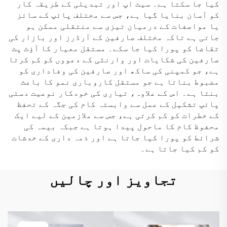
کیا جا سکتا ہے۔ سیٹ اپ اور تبدیلی کے طریقہ کار
کو آسان بنایا گیا ہے، جس سے مختلف پائپ کے سائز
یا مواصفات کے درمیان تیزی سے منتقلی ممکن ہو
جاتی ہے تاکہ مختلف صارفین کے آرڈرز اور بازار کی
تقاضا کو پورا کیا جا سکے۔ مستقل معیار کا آؤٹ پٹ
صارفین کی شکایات اور وارنٹی کے دعووں کو کم کرتا
ہے، جو کمپنی کی ساکھ اور صارفین کی وفاداری کو
مضبوط بناتا ہے جو مستقل کاروباری نمو کا باعث
بنتا ہے۔ اس کے علاوہ، تیاری کی خودکار نوعیت دستی
پائپ تشکیل کے عمل سے وابستہ کام کی جگہ کے تحفظ
کے خطرات کو کم کرتی ہے، جس سے ملازمین کے لیے ایک
محفوظ کام کا ماحول پیدا ہوتا ہے جبکہ بیمہ کی
شرائط کو پورا کیا جاتا ہے اور ذمہ داری کے خدشات
کو کم کیا جاتا ہے۔
تجاویز اور چالیں