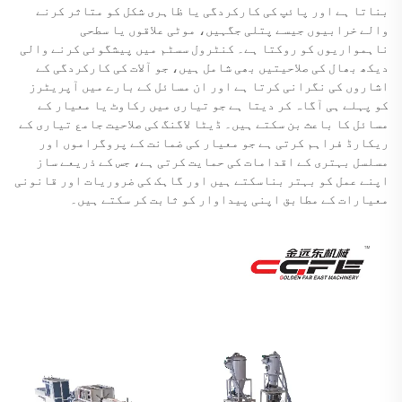
بناتا ہے اور پائپ کی کارکردگی یا ظاہری شکل کو متاثر کرنے
والے خرابیوں جیسے پتلی جگہیں، موٹی علاقوں یا سطحی
ناہمواریوں کو روکتا ہے۔ کنٹرول سسٹم میں پیشگوئی کرنے والی
دیکھ بھال کی صلاحیتیں بھی شامل ہیں، جو آلات کی کارکردگی کے
اشاروں کی نگرانی کرتا ہے اور ان مسائل کے بارے میں آپریٹرز
کو پہلے ہی آگاہ کر دیتا ہے جو تیاری میں رکاوٹ یا معیار کے
مسائل کا باعث بن سکتے ہیں۔ ڈیٹا لاگنگ کی صلاحیت جامع تیاری کے
ریکارڈ فراہم کرتی ہے جو معیار کی ضمانت کے پروگراموں اور
مسلسل بہتری کے اقدامات کی حمایت کرتی ہے، جس کے ذریعے ساز
اپنے عمل کو بہتر بناسکتے ہیں اور گاہک کی ضروریات اور قانونی
معیارات کے مطابق اپنی پیداوار کو ثابت کر سکتے ہیں۔