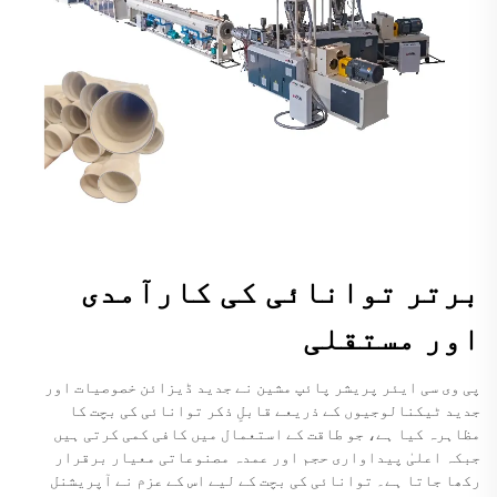
برتر توانائی کی کارآمدی
اور مستقلی
پی وی سی ایئر پریشر پائپ مشین نے جدید ڈیزائن خصوصیات اور
جدید ٹیکنالوجیوں کے ذریعے قابلِ ذکر توانائی کی بچت کا
مظاہرہ کیا ہے، جو طاقت کے استعمال میں کافی کمی کرتی ہیں
جبکہ اعلیٰ پیداواری حجم اور عمدہ مصنوعاتی معیار برقرار
رکھا جاتا ہے۔ توانائی کی بچت کے لیے اس کے عزم نے آپریشنل