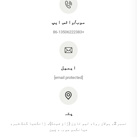
موب/واٹس ایپ
+86-13506222383
ایمیل
[email protected]
پتہ
نمبر 2، یولان روڈ، لیو ٹاؤن (ژاؤ فینگ)، ژانگجیا گنگ شہر،
جیانگسو صوبہ، چین