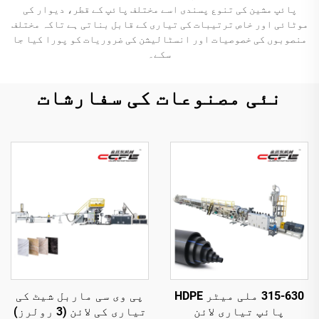
پائپ مشین کی تنوع پسندی اسے مختلف پائپ کے قطر، دیوار کی
موٹائی اور خاص ترتیبات کی تیاری کے قابل بناتی ہے تاکہ مختلف
منصوبوں کی خصوصیات اور انسٹالیشن کی ضروریات کو پورا کیا جا
سکے۔
نئی مصنوعات کی سفارشات
315-630 ملی میٹر HDPE
پی وی سی ماربل شیٹ کی
پائپ تیاری لائن
تیاری کی لائن (3 رولرز)