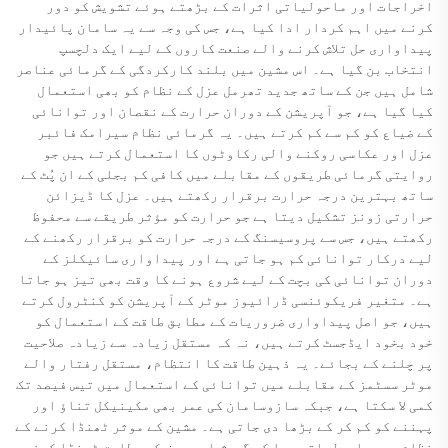
اخراجات اور ماحولیاتی اثرات کے بڑھتے ہوئے تشویش کو دور
کرنے میں اہم کردار ادا کیا ہے، جس کی وجہ سے یہ سامان پائیدار
پیداواری حل تلاش کرنے والے صنعت کاروں کے لیے ایک دلچسپ
انتخاب بن گیا ہے۔ اس مشین میں بلند کارکردگی کے گرمائی عناصر
شامل ہیں جن کے ساتھ جدید تھرمل عزل کے نظام کو بھی استعمال
کیا گیا ہے، جو آپریشن کے دوران حرارت کے نقصان اور توانائی
کے ضیاع کو کم سے کم کرتے ہیں۔ یہ گرمائی نظام سیرامک فائبر
عزل اور عکاسی روکنے والی رکاوٹوں کا استعمال کرتے ہیں جو
روایتی گرمائی طریقوں کے مقابلے میں کافی کم بجلی کے ان پُٹ کے
ساتھ بہترین درجہ حرارت برقرار رکھتے ہیں۔ عزل کا ڈیزائن
حرارتی زونز تشکیل دیتا ہے جو حرارت کو مؤثر طریقے سے محفوظ
رکھتے ہیں، جس سے پروسیسنگ کے درجہ حرارت کو برقرار رکھنے کے
لیے درکار توانائی کم ہو جاتی ہے اور پیداواری سائیکلز کے
دوران توانائی کی بچت کے لیے شروع ہونے کا وقت بھی تیز ہو جاتا
ہے۔ متغیر فریکوئنسی ڈرائیوز موٹر کے آپریشن کو کنٹرول کرتے
ہیں، جو اصل پیداواری ضروریات کے مطابق طاقت کے استعمال کو
خود بخود ایڈجسٹ کرتے ہیں، نہ کہ مستقل زیادہ سے زیادہ صلاحیت
پر چلنے کے بجائے۔ یہ ذہین طاقت کا انتظام، مستقل رفتار والے
موٹر سسٹمز کے مقابلے میں توانائی کے استعمال میں تیس فیصد تک
کمی لا سکتا ہے، جبکہ سازوسامان کی عمر بھی مکینیکل تناؤ اور
پہننے کو کم کر کے بڑھا دی جاتی ہے۔ مشین کے موثر ٹھنڈا کرنے کے
نظام میں ماحولیاتی ہوا کے گردش اور ہدف کے مطابق ٹھنڈا کرنے