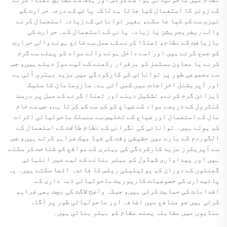
کے زونز کا استعمال کیا جاتا ہے تاکہ پائپ کے درجہ حرارت کو
تیزی سے کم کیا جا سکے، بغیر توانائی کے زیادہ استعمال کرنے
والے ریفریجریشن یا زیادہ پانی کے استعمال کے۔ حرارت کی
بازیافت کے نظام، ٹھنڈا کرنے کے عمل سے ضائع ہونے والی حرارت
کو جمع کرتے ہیں اور اسے داخل ہونے والے مواد کو پہلے سے گرم
کرنے یا معاون سسٹمز کو برقرار رکھنے کے لیے موڑ دیتے ہیں، جس
سے مجموعی طور پر توانائی کی کارکردگی میں مزید بہتری آتی ہے
اور آپریشنل اخراجات میں کمی آتی ہے۔ سازوسامان کا سلیک
ڈیزائن گرم کرنے، تشکیل دینے اور ٹھنڈا کرنے کے عمل پر درست
کنٹرول کے ذریعے مواد کے ضیاع کو کم سے کم کرتا ہے، جس سے خام
مال کے استعمال اور ضیاع کے تخلیص سے منسلک ماحولیاتی اثرات
کم ہوتے ہیں۔ توانائی کی نگرانی کے نظام طاقت کے استعمال کے
الگوردم کے بارے میں حقیقی وقت کی فیڈ بیک فراہم کرتے ہیں، جس
سے آپریٹرز مزید کارکردگی کی بہتری کے مواقع کو شناخت کر سکتے
ہیں اور پیداواری شیڈول کو بہتر بنانے کے لیے غیر انتہائی
گھنٹوں کے دوران کم یوٹیلیٹی ریٹس کا فائدہ اٹھا سکتے ہیں۔ یہ
پائیداری کی خصوصیات کارپوریٹ ماحولیاتی ذمہ داری کے
اقدامات کی حمایت کرتی ہیں، جبکہ واضح لاگت کی بچت بھی فراہم
کرتی ہیں جو منافع میں اضافہ اور ماحولیاتی طور پر آگاہ
منڈیوں میں مقابلہ پسند مقام کو بہتر بناتی ہیں۔