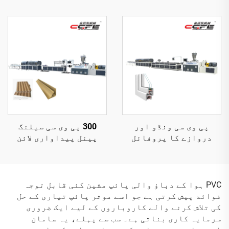
پی وی سی ونڈو اور
300 پی وی سی سیلنگ
دروازے کا پروفائل
پینل پیداواری لائن
پیداواری لائن
PVC ہوا کے دباؤ والی پائپ مشین کئی قابلِ توجہ
فوائد پیش کرتی ہے جو اسے موثر پائپ تیاری کے حل
کی تلاش کرنے والے کاروباروں کے لیے ایک ضروری
سرمایہ کاری بناتی ہے۔ سب سے پہلے، یہ سامان