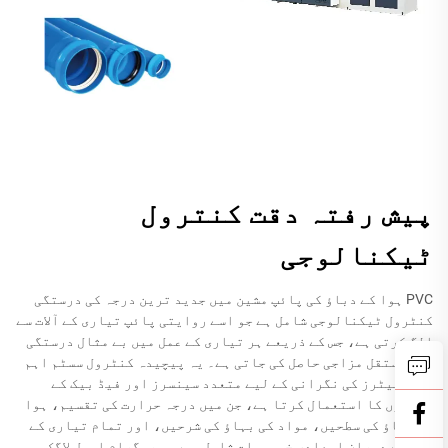
پیش رفتہ دقت کنترول
ٹیکنالوجی
PVC ہوا کے دباؤ کی پائپ مشین میں جدید ترین درجہ کی درستگی
کنٹرول ٹیکنالوجی شامل ہے جو اسے روایتی پائپ تیاری کے آلات سے
الگ کرتی ہے، جس کے ذریعے ہر تیاری کے عمل میں بے مثال درستگی
اور مستقل مزاجی حاصل کی جاتی ہے۔ یہ پیچیدہ کنٹرول سسٹم اہم
پیرامیٹرز کی نگرانی کے لیے متعدد سینسرز اور فیڈ بیک کے
طریقوں کا استعمال کرتا ہے، جن میں درجہ حرارت کی تقسیم، ہوا
کے دباؤ کی سطحیں، مواد کی بہاؤ کی شرحیں، اور تمام تیاری کے
عمل کے دوران ابعادی خصوصیات شامل ہیں۔ پروگرام ایبل لاگک