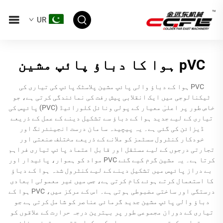
UR
pVC ہوا کا دباؤ پائپ مشین
PVC ہوا کے دباؤ والی پائپ مشین پلاسٹک پائپ کی تیاری کی
ٹیکنالوجی میں ایک انقلابی پیش رفت کی نمائندگی کرتی ہے، جو
خاص طور پر اعلیٰ معیار کے پولی ونائل کلورائیڈ (PVC) پائپس کی
تیاری کے لیے جدید ہوا کے دباؤ سے تشکیل دینے کے عمل کے ذریعے
ڈیزائن کی گئی ہے۔ یہ پیچیدہ سامان درست انجینئرنگ اور
خودکار کنٹرول سسٹمز کو ملانے کے ذریعے مختلف صنعتی اور
تجارتی درجوں کے لیے مستقل اور قابل اعتماد پائپ تیاری فراہم
کرتا ہے۔ یہ مشین گرم کیے گئے PVC مواد کو ہموار، پائیدار اور
بے دراز پائپس میں تشکیل دینے کے لیے کنٹرول شدہ ہوا کے دباؤ
کا استعمال کرتے ہوئے کام کرتی ہے، جس میں غیر معمولی ابعادی
درستگی اور ساختی مضبوطی ہوتی ہے۔ اس کے مرکز میں، PVC ہوا کے
دباؤ والی پائپ مشین جدید گرمائی عناصر کو شامل کرتی ہے جو
تیاری کے دوران مجموعی طور پر بہترین درجہ حرارت کے علاقوں کو
برقرار رکھتے ہیں، جس سے مواد کی یکساں تقسیم یقینی بنائی