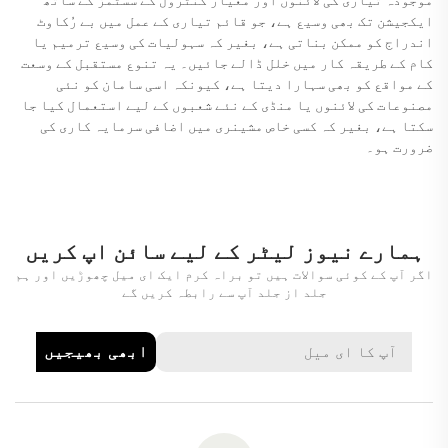
ایکجیشن تک بھی وسیع ہے، جو قائم تیاری کے عمل میں بے رُکاوٹ
اندراج کو ممکن بناتی ہے، بغیر کہ سہولیات کی وسیع ترمیم یا
کام کے طریقہ کار میں خلل ڈالے جائیں۔ یہ تنوع مستقبل کے وسعت
کے مواقع کو بھی سہارا دیتا ہے، کیونکہ اسی سامان کو نئی
مصنوعات کی لائنوں یا منڈی کے نئے شعبوں کے لیے استعمال کیا جا
سکتا ہے، بغیر کہ کسی خاص مشینری میں اضافی سرمایہ کاری کی
ضرورت ہو۔
ہمارے نیوز لیٹر کے لیے سائن اپ کریں
اگر آپ کے کوئی سوالات ہیں تو براہ کرم ایک ای میل چھوڑیں اور ہم
جلد از جلد آپ سے رابطہ کریں گے
ابھی بھیجیں