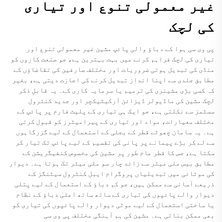
غیر معمولی تنوع اور تیاری
کی لچک
پی وی سی ہوا کے دباؤ والی پائپ مشین غیر معمولی تنوع اور
تیاری کی لچک فراہم کرنے میں بہت بہترین ہے، جو صنعت کاروں کو
منڈی کی تبدیل ہوتی ضروریات اور مختلف صارفین کی تقاضاﺅں کے
مطابق جلدی سے اپنا انداز تبدیل کرنے کی اجازت دیتی ہے، بغیر
کہ کسی بڑی مشینری کی ترمیم یا سرمایہ کاری کے۔ یہ قابلِ ذکر
لچک مشین کی ماڈیولر ڈیزائن آرکیٹیکچر اور جدید کنٹرول
سسٹمز سے نکلتی ہے، جو ایک ہی تیاری کے پلیٹ فارم پر پائپ کے
مختلف معیارات، مواد اور تیاری کے پیرامیٹرز کو قبول کرتی
ہے۔ یہ سامان چھوٹے قطر کے بجلی کے استعمال کے لیے گزرگاہوں
سے لے کر بڑے پیمانے پر پانی کی تقسیم کے لیے پائپ تک تیار کر
سکتا ہے، جس کا قطر عام طور پر مشین کی مخصوص کنفیگریشن کے
مطابق بیس ملی میٹر سے زائد چار سو ملی میٹر تک ہوتا ہے۔ دیوار
کی موٹائی میں تبدیلیاں پروگرام ایبل کنٹرول سیٹنگز کے
ذریعے آسانی سے ممکن ہیں، جو کم دباؤ کے استعمال کے لیے پتلی
دیوار والے پائپوں کی تیاری کے ساتھ ساتھ اعلیٰ دباؤ کے نظام
یا ساختی استعمال کے لیے موٹی دیوار والے پائپوں کی تیاری کو
بھی ممکن بناتی ہے۔ مشین کی ہم آہنگی مختلف پی وی سی