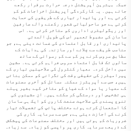
جبکہ بہترین آپریشنل درجہ حرارت برقرار رکھے
جاتے ہیں۔ یہ کارکردگی آپریشنل اخراجات کو کم
کرتی ہے اور پائیدار تیاری کے طریقوں کی حمایت
کرتی ہے جو ماحولیاتی شعور رکھنے والے صارفین
اور ریگولیٹری اداروں کو متاثر کرتی ہے۔ اس
سامان کی مضبوط تعمیر اس کی طویل المدتی
پائیداری اور قابل اعتمادی کی ضمانت دیتی ہے، جو
مناسب طریقے سے چلانے اور سازندہ کی ہدایات کے
مطابق سروس کرنے پر کم سے کم رسوائی کے ساتھ
سالوں تک قابل اعتماد سروس فراہم کرتی ہے۔ مشین
میں داخل کردہ معیار کنٹرول کی صلاحیتیں تیاری کے
پیرامیٹرز کی حقیقی وقت کی نگرانی کو ممکن بناتی
ہیں، جس سے آپریٹرز ممکنہ مسائل کو آخری مصنوعات
کے معیار یا مواد کے ضیاع کو متاثر کیے بغیر پہلے
ہی تشخیص اور درستگی کر سکتے ہیں۔ ان مشینوں کی
تنوع پسندی کی صلاحیت صنعت کاروں کو ایک ہی سامان
کا استعمال کرتے ہوئے مختلف پائپ کی تفصیلات تیار
کرنے کی اجازت دیتی ہے، جس سے سرمایہ کاری کی
ضروریات کم ہوتی ہیں اور مختلف مصنوعات کی پیشکش
کے ذریعے سرمایہ کاری پر واپسی کو زیادہ سے زیادہ