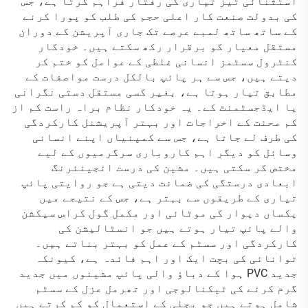
استثنائی تیز تیاری کی رفتار فراہم کرتا ہے، جس
کی بدولت صنعت کار اعلی حجم کی طلب کو پورا کرنے
کے ساتھ ساتھ لمبے عرصے تک جاری آپریشن کے دوران
مستقل معیار کو برقرار رکھ سکتے ہیں۔ خودکار
کنٹرول سسٹمز انسانی غلطی کے عوامل کو ختم کر
دیتے ہیں، جس سے ہر پائپ بالکل درست مواصفات کے
مطابق تیار ہوتا ہے، بغیر کسی مستقل دستی نگرانی
یا ایڈجسٹمنٹ کے۔ یہ خودکار نظام براہ راست کم از
کم محنت کے اخراجات اور بہتر آپریشنل کارکردگی
کی طرف لے جاتا ہے، جس سے کمپنیاں اپنے انسانی
وسائل کو دیگر اہم کاروباری سرگرمیوں کے لیے
مختص کر سکتی ہیں۔ مشین کی درست انجینئرنگ
ابعادی درستگی کی ضمانت دیتی ہے جو روایتی پائپ
تیاری کے طریقوں سے بہتر ہے، جس کے نتیجے میں
یکساں دیوار کی موٹائی اور مکمل گول کراس سیکشن
والے پائپ تیار ہوتے ہیں جو انسٹالیشن کی
کارکردگی اور سسٹم کے عمل کو بہتر بناتے ہیں۔
توانائی کی بچت ایک اور اہم فائدہ ہے، کیونکہ
جدید PVC ہوا کے دباؤ والی پائپ مشینوں میں جدید
گرم کرنے کی ٹیکنالوجی اور تھرمل عزل کے سسٹم
شامل ہوتے ہیں جو بجلی کے استعمال کو کم کرتے ہیں