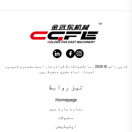
کاپی رائٹ © 2026 زھانگجیاگانگ گولڈن فار ایسٹ مشینری کمپنی،
لمیٹڈ۔ تمام حقوق محفوظ ہیں۔
تیز روابط
Homepage
ہمارے بارے میں
محصولات
اپلیکیشن