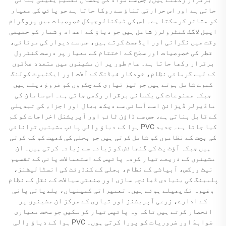
جاتی ہے اور اس حرارتی تناؤ سے روکا جاتا ہے جو پائپ کی معیار
کو متاثر کر سکتا ہے۔ اس کی ٹیکنالوجیکل خصوصیات میں پروگرام
ایبل لاگک کنٹرولرز شامل ہیں جو دباؤ کے اعداد و شمار کو حقیقی
وقت میں نگرانی اور ایڈجسٹ کرتے ہیں، جس سے دیوار کی موٹائی،
قطر کی خصوصیات اور سطح کے اختتام کے معیار پر درست کنٹرول
برقرار رکھا جاتا ہے۔ عام طور پر ان مشینوں میں متعدد علاقوں
کے لیے گرمائی نظام، خودکار فیڈنگ کے آلات اور ایکٹیوٹ کولنگ
کمرے شامل ہوتے ہیں جو تیز تیاری کے چکروں کو فروغ دیتے ہیں
جبکہ مصنوعات کی یکسانی برقرار رکھی جاتی ہے۔ اس سامان کی
ماڈیولر ڈیزائن اسے آسانی سے دیکھ بھال اور اجزاء کی تبدیلی
کے قابل بناتی ہے، جس سے ڈاؤن ٹائم اور آپریشنل اخراجات کو کم
کیا جاتا ہے۔ جدید PVC ہوا کے دباؤ والی پائپ مشینیں توانائی
کی بچت کے نظاموں کو شامل کرتی ہیں جو بجلی کی کھپت کو کم کرتی
ہیں جبکہ آؤٹ پٹ کی گنجائش کو زیادہ سے زیادہ کرتی ہیں۔ ان
مشینوں کے ذریعے تیار کردہ پائپس کے استعمالات پانی کے تقسیم
نیٹ ورکس، آبپاشی کے نظام، بجلی کے کنڈوئٹ کی انسٹالیشنز،
پلمبنگ کی بنیادی ڈھانچہ سازی اور صنعتی سیالات کے نقل کے نظام
وغیرہ تک پھیلے ہوئے ہیں۔ تعمیراتی کمپنیاں، بلدیاتی پانی
کے ادارے، زرعی آپریشنز اور تیاری کے مرکز ان مشینوں پر
انحصار کرتے ہیں تاکہ وہ پائپس تیار کر سکیں جو سخت معیاری
ضوابط اور ضروریات کو پورا کرتی ہوں۔ PVC ہوا کے دباؤ والی