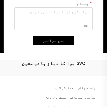
پیغام
0/1000
جمع کرائیں
pVC ہوا کا دباؤ پائپ مشین
پلاسٹک پائپ ایکسٹرشن لائن
یو پی وی سی پائپ ایکسٹروژن لائن