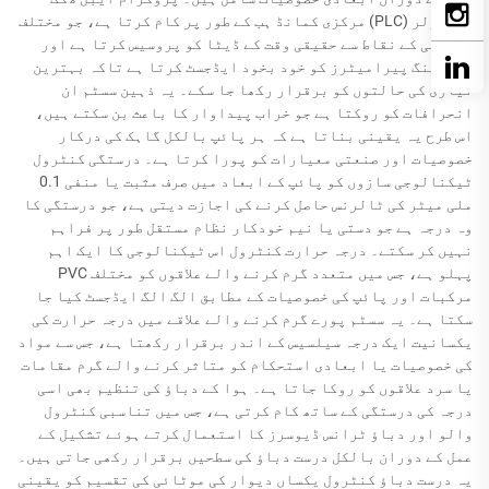
کنٹرولر (PLC) مرکزی کمانڈ ہب کے طور پر کام کرتا ہے، جو مختلف
نگرانی کے نقاط سے حقیقی وقت کے ڈیٹا کو پروسیس کرتا ہے اور
آپریٹنگ پیرامیٹرز کو خود بخود ایڈجسٹ کرتا ہے تاکہ بہترین
تیاری کی حالتوں کو برقرار رکھا جا سکے۔ یہ ذہین سسٹم ان
انحرافات کو روکتا ہے جو خراب پیداوار کا باعث بن سکتے ہیں،
اس طرح یہ یقینی بناتا ہے کہ ہر پائپ بالکل گاہک کی درکار
خصوصیات اور صنعتی معیارات کو پورا کرتا ہے۔ درستگی کنٹرول
ٹیکنالوجی سازوں کو پائپ کے ابعاد میں صرف مثبت یا منفی 0.1
ملی میٹر کی ٹالرنس حاصل کرنے کی اجازت دیتی ہے، جو درستگی کا
وہ درجہ ہے جو دستی یا نیم خودکار نظام مستقل طور پر فراہم
نہیں کر سکتے۔ درجہ حرارت کنٹرول اس ٹیکنالوجی کا ایک اہم
پہلو ہے، جس میں متعدد گرم کرنے والے علاقوں کو مختلف PVC
مرکبات اور پائپ کی خصوصیات کے مطابق الگ الگ ایڈجسٹ کیا جا
سکتا ہے۔ یہ سسٹم پورے گرم کرنے والے علاقے میں درجہ حرارت کی
یکسانیت ایک درجہ سیلسیس کے اندر برقرار رکھتا ہے، جس سے مواد
کی خصوصیات یا ابعادی استحکام کو متاثر کرنے والے گرم مقامات
یا سرد علاقوں کو روکا جاتا ہے۔ ہوا کے دباؤ کی تنظیم بھی اسی
درجہ کی درستگی کے ساتھ کام کرتی ہے، جس میں تناسبی کنٹرول
والو اور دباؤ ٹرانس ڈیوسرز کا استعمال کرتے ہوئے تشکیل کے
عمل کے دوران بالکل درست دباؤ کی سطحیں برقرار رکھی جاتی ہیں۔
یہ درست دباؤ کنٹرول یکساں دیوار کی موٹائی کی تقسیم کو یقینی