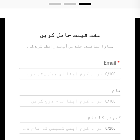
مفت قیمت حاصل کریں
ہمارا نمائندہ جلد ہی آپ سے رابطہ کرے گا۔
Email
0/100
نام
0/100
کمپنی کا نام
0/200