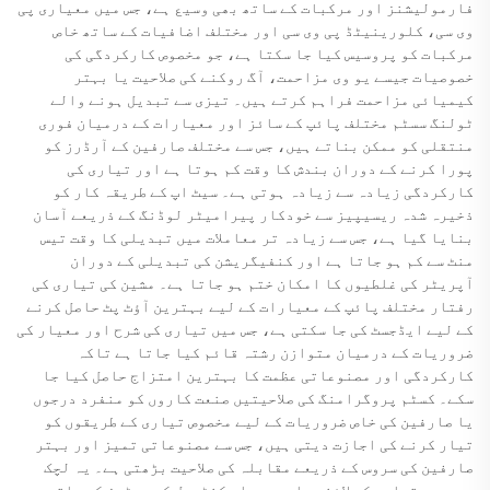
فارمولیشنز اور مرکبات کے ساتھ بھی وسیع ہے، جس میں معیاری پی
وی سی، کلورینیٹڈ پی وی سی اور مختلف اضافیات کے ساتھ خاص
مرکبات کو پروسیس کیا جا سکتا ہے، جو مخصوص کارکردگی کی
خصوصیات جیسے یو وی مزاحمت، آگ روکنے کی صلاحیت یا بہتر
کیمیائی مزاحمت فراہم کرتے ہیں۔ تیزی سے تبدیل ہونے والے
ٹولنگ سسٹم مختلف پائپ کے سائز اور معیارات کے درمیان فوری
منتقلی کو ممکن بناتے ہیں، جس سے مختلف صارفین کے آرڈرز کو
پورا کرنے کے دوران بندش کا وقت کم ہوتا ہے اور تیاری کی
کارکردگی زیادہ سے زیادہ ہوتی ہے۔ سیٹ اپ کے طریقہ کار کو
ذخیرہ شدہ ریسیپیز سے خودکار پیرامیٹر لوڈنگ کے ذریعے آسان
بنایا گیا ہے، جس سے زیادہ تر معاملات میں تبدیلی کا وقت تیس
منٹ سے کم ہو جاتا ہے اور کنفیگریشن کی تبدیلی کے دوران
آپریٹر کی غلطیوں کا امکان ختم ہو جاتا ہے۔ مشین کی تیاری کی
رفتار مختلف پائپ کے معیارات کے لیے بہترین آؤٹ پٹ حاصل کرنے
کے لیے ایڈجسٹ کی جا سکتی ہے، جس میں تیاری کی شرح اور معیار کی
ضروریات کے درمیان متوازن رشتہ قائم کیا جاتا ہے تاکہ
کارکردگی اور مصنوعاتی عظمت کا بہترین امتزاج حاصل کیا جا
سکے۔ کسٹم پروگرامنگ کی صلاحیتیں صنعت کاروں کو منفرد درجوں
یا صارفین کی خاص ضروریات کے لیے مخصوص تیاری کے طریقوں کو
تیار کرنے کی اجازت دیتی ہیں، جس سے مصنوعاتی تمیز اور بہتر
صارفین کی سروس کے ذریعے مقابلہ کی صلاحیت بڑھتی ہے۔ یہ لچک
موجودہ تیاری کی لائنوں اور معیار کنٹرول کے سسٹمز کے ساتھ