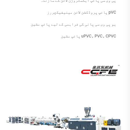
پی وی سی پائپ ایکسٹروژن لائن کے سازندہ
pVC پائپ پروڈکشن لائن مینیفیکچررز
یو پی وی سی پانی کی فراہمی کے لیے پائپ مشین
uPVC، PVC، CPVC پائپ مشین