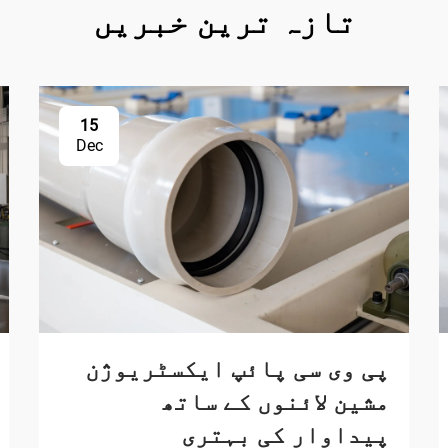
تازہ ترین خبریں
15
Dec
پی وی سی پائپ ایکسٹریوژن
مشین لائنوں کے ساتھ
پیداوار کی بہتری