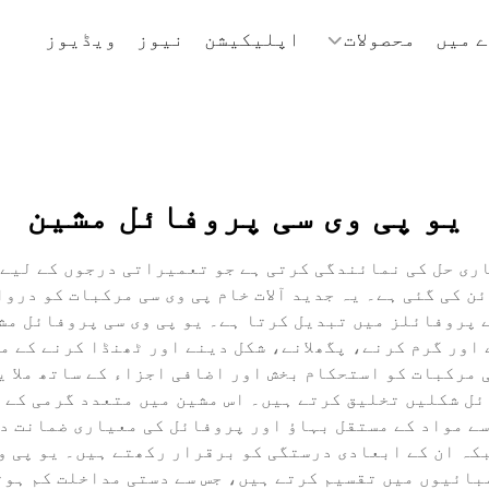
 میں
محصولات
اپلیکیشن
نیوز
ویڈیوز
یو پی وی سی پروفائل مشین
ری حل کی نمائندگی کرتی ہے جو تعمیراتی درجوں کے لیے 
 کی گئی ہے۔ یہ جدید آلات خام پی وی سی مرکبات کو درو
 پروفائلز میں تبدیل کرتا ہے۔ یو پی وی سی پروفائل مش
 اور گرم کرنے، پگھلانے، شکل دینے اور ٹھنڈا کرنے کے م
 مرکبات کو استحکام بخش اور اضافی اجزاء کے ساتھ ملا ی
ل شکلیں تخلیق کرتے ہیں۔ اس مشین میں متعدد گرمی کے ز
ے مواد کے مستقل بہاؤ اور پروفائل کی معیاری ضمانت د
کہ ان کے ابعادی درستگی کو برقرار رکھتے ہیں۔ یو پی و
بائیوں میں تقسیم کرتے ہیں، جس سے دستی مداخلت کم ہوت