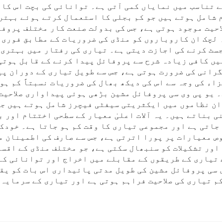
 تناسب میں نمایاں کمی آتی ہے۔ توانائی کی بچت اس کا 
 شامل ہوتے ہیں جو کم بجلی کا استعمال کرتے ہوئے بہتر
لاحیت موجود ہوتی ہے، جس کی بدولت صنعت کار مختلف پروف
 لچک ان کاروباروں کو منڈی کی ضروریات کے مطابق فوری ر
ٹ کرنے کی اجازت دیتی ہے۔ تیاری کی رفتار میں بہتری قا
ں کافی زیادہ شرح سے پروفائل پیدا کرنے کے قابل ہوتی
گرانی کی ضرورت ہوتی ہے، جس سے طویل تیاری کے دوران پی
اء کی وجہ سے اس کی دیکھ بھال کی ضروریات نسبتاً کم ہوت
ے۔ یو پی وی سی پروفائل مشین بڑھی ہوئی پیداواری صلاحی
ان نظاموں میں ایکثریتی سیفٹی فیچرز شامل ہوتے ہیں جو
 بناتے ہیں۔ یہ آلات اعلیٰ معیار کے سطحی اختتام اور 
جاتی ہے اور مجموعی تیاری کا وقت کم ہو جاتا ہے۔ خودک
ص معیارات پر پورا اترتی ہے، جس سے صارف کی اطمینان م
اور تشکیلات کو سنبھال سکتی ہے، جو مختلف منڈی کے اقس
تیاری کے طریقوں کے مقابلے میں اخراج اور توانائی کے
 سی پروفائل مشین کی طویل مدتی پائیداری اس بات کو یقی
 تیاری کی صلاحیت فراہم ہوتی ہے اور تیاری کے سرمایہ 