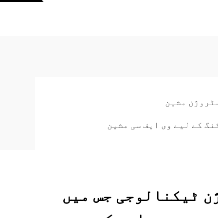
سٹروژن مشین
نگ کے لیے وی ایف سی مشین
ن ٹیکنالوجی جس میں