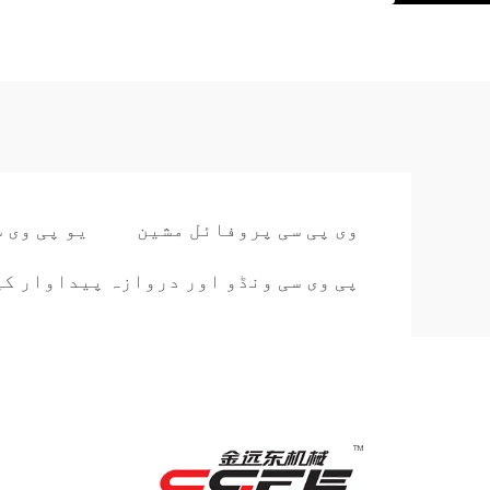
وی پی سی پروفائل مشین
یو پی وی 
پی وی سی ونڈو اور دروازہ پیداوار کی 