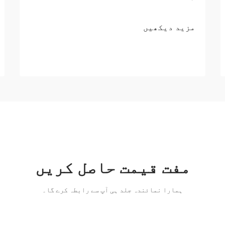
مزید دیکھیں
مفت قیمت حاصل کریں
ہمارا نمائندہ جلد ہی آپ سے رابطہ کرے گا۔