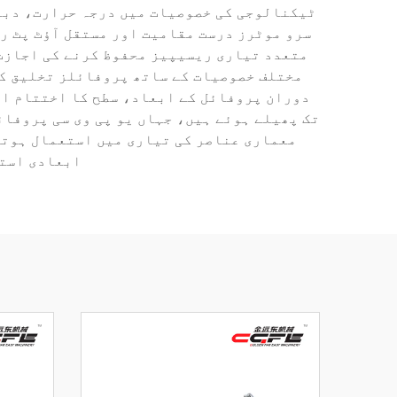
ٹیکنالوجی کی خصوصیات میں درجہ حرارت، دبا
سرو موٹرز درست مقامیت اور مستقل آؤٹ پٹ ر
متعدد تیاری ریسیپیز محفوظ کرنے کی اجازت 
مختلف خصوصیات کے ساتھ پروفائلز تخلیق کر
دوران پروفائل کے ابعاد، سطح کا اختتام او
تک پھیلے ہوئے ہیں، جہاں یو پی وی سی پروفا
معماری عناصر کی تیاری میں استعمال ہوتی
ابعادی استح