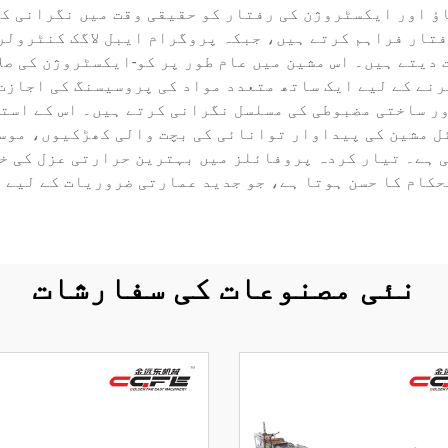
ؤ اور ایکسٹروژن کی رفتار کو حقیقی وقت میں نگرانی کر
فتار فراہم کرتے ہیں، جبکہ پروگرام ایبل لاگک کنٹرولر
دیتے ہیں۔ اس مشین میں عام طور پر کو-ایکسٹروژن کی صلا
نے کے لیے ایک ساتھ متعدد مواد کی پروسیسنگ کی اجازت
ر ساختی مضبوطی کی مسلسل نگرانی کرتے ہیں۔ اس کے است
ئل مشین کی پیداوار توانائی کی بچت والی کھڑکیوں، موس
 ہے۔ تیار کردہ پروفائلز میں بہترین حرارتی عزل کی خ
کام کا حسن ہوتا ہے، جو جدید عمارتی ضروریات کے لیے 
نئی مصنوعات کی سفارشات