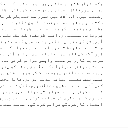
یکسانیاں ختم ہو جاتی ہیں اور مسترد کرنے کے
وی سی پروفائل مشینوں میں جدید گرمائی نظام
رکھتے ہیں۔ اس آلات میں تیزی سے تبدیلی کی ص
سکتے ہیں بغیر لمبے وقت کے ڈاؤن ٹائم کے۔ یہ
مطابق مصنوعات کو مندرجہ ذیل طریقے سے ایڈجس
پروفائل مشینیں روایتی طریقوں کے مقابلے می
آپریشن کو یقینی بناتی ہے جس میں کم سے کم ن
جاتا ہے۔ مضبوط تعمیر اور اعلیٰ معیار کے اجز
اور آلات کی قابلیتِ اعتماد میں بہتری آتی ہ
سرمایہ کاری پر عمدہ واپسی فراہم کرتی ہے۔ 
صنعتی سیفٹی معیارات کے مطابق ہونے کو یقینی
ہیں، جس سے ثانوی پروسیسنگ کی ضرورت ختم ہو 
یکسانیت یقینی بناتی ہے کہ ہر پروفائل مخصو
کمی آتی ہے۔ یہ مشین مختلف پروفائل کے سائز 
فراہم کرتی ہے۔ ماحولیاتی فوائد میں دوسرے 
تیاری کے طریقوں کی حمایت کرتی ہے۔ یو پی وی
اعتماد کارکردگی فراہم کرے گی، جس سے مستحکم