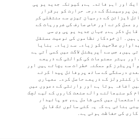
ایک اور اہم فائدہ ہے، کیونکہ جدید یو پی
ین پروسیسنگ کے درجہ حرارت کو برقرار
ائل ڈیزائن کے درمیان تیزی سے منتقلی کر
دِ عمل کرنے اور خاص صارف کی ضروریات کے
بلِ ذکر ہے، جہاں جدید یو پی وی سی
 ہیں۔ ان خودکار نظاموں کی نوعیت مستقل
داواری صلاحیت کو زیادہ سے زیادہ بنایا
ی ہیں، جس سے آپریشنل لاگت میں کمی آتی ہے
ت اور بہتر مصنوعات کی کوالٹی کے ذریعے
 آپریٹرز کو ممکنہ خطرات سے بچاتے ہیں اور
بعدی درستگی کے ساتھ پروفائل پیدا کرتے
ار کنٹرولز کے ذریعے حاصل کردہ معیاری
یں اضافہ ہوتا ہے اور وارنٹی کے دعووں میں
ام کو سنبھالنے والے صنعت کاروں کے لیے لچک
 استعمال میں کمی شامل ہے، جو پائیدار
نی بناتی ہے کہ یہ کئی سالوں تک قابلِ
کاری کی حفاظت ہوتی ہے۔