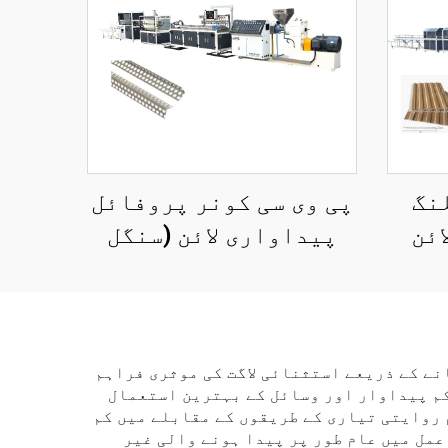
لنگ
پی وی سی کونر پروفائل
ائن
پیداواری لائن (سنگل
سکریو ایکستریوڈر)
نے کے ذریعے استثنائی لاگت کی موثری فراہم
 کم پیداوار اور وسائل کے بہترین استعمال
 روایتی تیاری کے طریقوں کے مقابلے میں کم
مل میں عام طور پر پیدا ہونے والی غیر