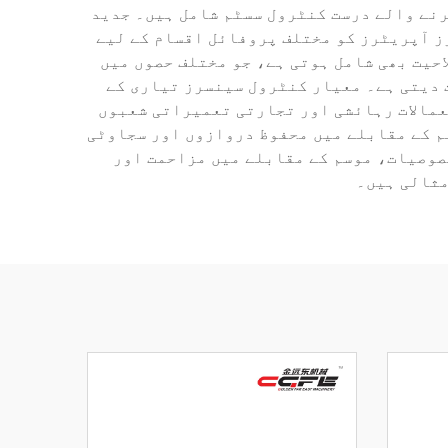
نے والے درست کنٹرول سسٹم شامل ہیں۔ جدید
ز آپریٹرز کو مختلف پروفائل اقسام کے لیے
حیت بھی شامل ہوتی ہے، جو مختلف حصوں میں
 دیتی ہے۔ معیار کنٹرول سینسرز تیاری کے
عمالات رہائشی اور تجارتی تعمیراتی شعبوں
م کے مقابلے میں محفوظ دروازوں اور سجاوٹی
صوصیات، موسم کے مقابلے میں مزاحمت اور
مثالی ہیں۔