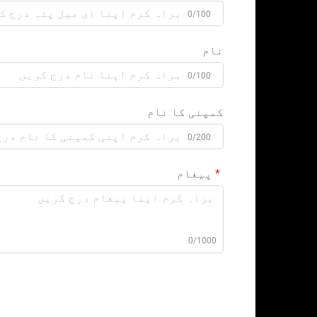
0/100
نام
0/100
کمپنی کا نام
0/200
پیغام
0/1000