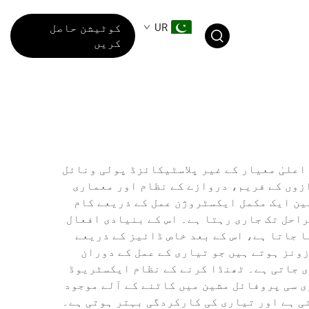
UR
کوٹیشن حاصل
کریں
اعلیٰ معیار کے غیر پلاسٹیکائزڈ پولی ونائل
ازوں کے فریم، دروازے کے نظام اور معماری
ین ایک مکمل ایکسٹروژن عمل کے ذریعے کام
راحل تک جاری رہتا ہے۔ اس کے بنیادی افعال
ا جاتا ہے، اس کے بعد خاص ڈائیز کے ذریعے
ونز ہوتے ہیں جو تیاری کے عمل کے دوران
ی جاتی ہے۔ ٹھنڈا کرنے کے نظام ایکسٹریوڈ
ی سی پروفائل مشین میں کاٹنے کے آلے موجود
ی ہے اور تیاری کی کارکردگی بہتر ہوتی ہے۔