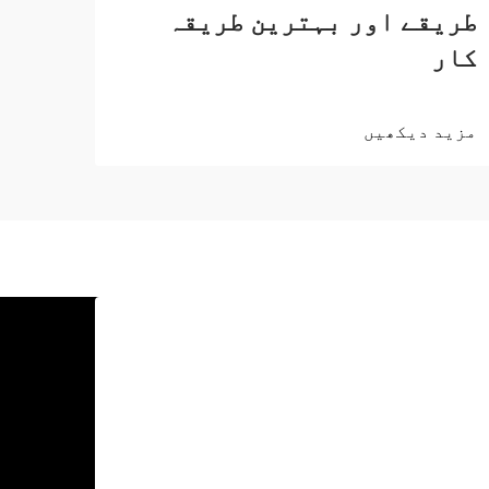
طریقے اور بہترین طریقہ
کار
مزید دیکھیں