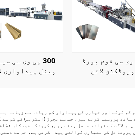
وی سی فوم بورڈ
300 پی وی سی سی
پروڈکشن لائن
پینل پیداواری ل
و کم کرکے اور تیاری کی پیداوار کو زیادہ سے زیادہ بنا
ے ساتھ پروسیس کرتے ہیں، جس سے نچوڑ (اسکریپ) کی کم سے
یبر لاگت کے فوائد حاصل ہوتے ہیں، کیونکہ خودکار نظام
پروفائل کی معیاری کوالٹی پیدا کرتی ہے، جس سے دستی ع