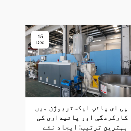
15
Dec
پی ای پائپ ایکستریوژن میں
کارکردگی اور پائیداری کی
بہترین ترتیب: ایجاد نئے