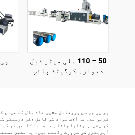
50 – 110 ملی میٹر ڈبل
پی 
دیوارہ کرگیٹڈ پائپ
تیاری لائن
یو پی وی سی پروفائل مشین خام مال کے ضیاع ک
کرتی ہے۔ یہ آلات مواد کو قابلِ ذکر درستگی ک
کو یقینی بنایا جاتا ہے۔ صنعت کاروں کو کم ل
آپریٹرز کی ضرورت رکھتے ہیں۔ یہ مشین مستقل 