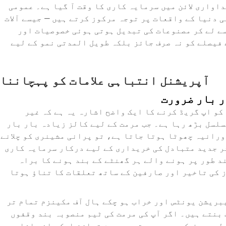
داواری لائن میں سرمایہ کاری کا وقت آ گیا ہے۔ عمومی
 دنیا کے واقعات پر توجہ مرکوز کرتے ہیں — جیسے آلات
ے لے کر مصنوعات کی تبدیل ہوتی ہوئی خصوصیات اور
 فیصلے کو نہ صرف جائز بلکہ طویل المدتی نمو کے لیے
آپریشنل انتباہی علامات کو پہچاننا
ر بار ضرورت
 کو اپ گریڈ کرنے کا ایک واضح اشارہ یہ ہے کہ غیر
سلسل بڑھ رہا ہے۔ جب مرمت کے لیے کالز زیادہ بار بار
ورانیہ چھوٹا ہوتا جاتا ہے، تو پرانی مشینری کو چلانے
ر جدید متبادل کی خریداری کے لیے درکار سرمایہ کاری
د طور پر ہونے والے ہر گھنٹے کے بند ہونے کا براہ
 کی تاخیر اور صارفین کے ساتھ تعلقات کا تناؤ ہوتا
ریشن یونٹس اور خراب ہو چکے ہال آف مکینزم تمام تر
بنتے ہیں۔ اگر آپ کی مرمت کی ٹیم منصوبہ بند وقفوں
 لیے صرف کر رہی ہے، تو یہ عدم توازن ایک واضح اشارہ