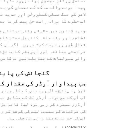
مسلسل پینلز موصول ہوتے ہیں، متبادل 
لائن کو تنگ عملی کنٹرولز اور جدید ن
اس خطرے کا براہ راست حل پیش کرتا ہے
جدید لائنوں میں حقیقی وقتی موٹائی م
نظام، اور بند حلقہ کنٹرول سسٹم شامل
فعال طور پر درست کرتے ہیں۔ اگر آپ ک
تر دستی معائنہ اور آپریٹر کے جائزے 
والی سہولیات کے مقابلے میں ناکامی ک
گنجائش کی پابن
جب پیداوار آرڈر کی مقدار کو
اب آپ کے موجودہ آرڈر بُک کے مطابق نہ
آرڈرز مسترد کر رہی ہو، لیڈ ٹائم بڑھ
کی توقعات کو سنبھالنے کی کوشش کر رہ
اس کی حد باندھنے والی بن چکی ہے۔
CAPACITY اپ گریڈز ہمیشہ پوری ل