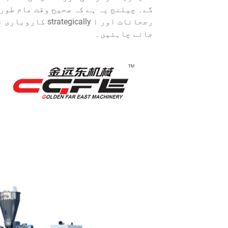
گے۔ چیلنج یہ ہے کہ صحیح وقت عام طور
رجحانات اور ا ly
جانے چاہئیں۔