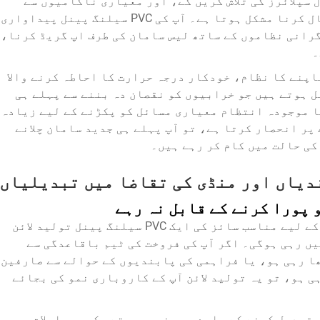
سپلائرز کی تلاش کریں گے، اور معیاری ناکامیوں سے
پیدا ہونے والے ساکھ کے نقصان کو بحال کرنا مشکل ہوتا ہے۔ آپ کی PVC سیلنگ پینل پیداواری
گرانی نظاموں کے ساتھ لیس سامان کی طرف اپ گریڈ کرنا،
۔
اپنے کا نظام، خودکار درجہ حرارت کا احاطہ کرنے والا
 ہوتے ہیں جو خرابیوں کو نقصان دہ بننے سے پہلے ہی
ا موجودہ انتظام معیاری مسائل کو پکڑنے کے لیے زیادہ
پر انحصار کرتا ہے، تو آپ پہلے ہی جدید سامان چلانے
ی حالت میں کام کر رہے ہیں۔
دیاں اور منڈی کی تقاضا میں تبدیلیاں
 پورا کرنے کے قابل نہ رہے
تین یا پانچ سال پہلے آپ کے کاروبار کے لیے مناسب سائز کی ایک PVC سیلنگ پینل تولید لائن
یں رہی ہوگی۔ اگر آپ کی فروخت کی ٹیم باقاعدگی سے
ا رہی ہو، یا فراہمی کی پابندیوں کے حوالے سے صارفین
ی ہو، تو یہ تولید لائن آپ کے کاروباری نمو کی بجائے
ائن کو تبدیل کرنے کے بارے میں نہیں ہوتے۔ کچھ معاملات میں،