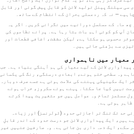
 سی سیلنگ پینل تولید لائن کو قابل پیش گوئی اور قابل
اہیے — نہ کہ ردعملی بحران کے انتظام کے ساتھ۔
چھ ماہ کے مسلسل دورانیے میں نگرانی کریں۔ اگر یہ
ان آپ کو کوئی اہم بات بتا رہا ہے۔ پرانے نظاموں کی
موثر محسوس ہو سکتا ہے، لیکن مشقت، اضافی قطعات اور
تیزی سے بڑھتی جاتی ہیں۔
ر معیار میں ناہمواری
ذیر PVC سیلنگ پینل پیداواری لائن کے لیے معیار کی ہم آہنگی بنیاد ہے۔ جب
اہے وہ سطحی ختم ہونے، ابعادی درستگی، رنگ کی یکسانی
ر ایک مکینیکی پہننے کی علامت ہوتی ہے جسے صرف دوبارہ
ست نہیں کیا جا سکتا۔ پہنے ہوئے سکروز، خراب ہوئے
ول سسٹمز تمام وہ عوامل ہیں جو متغیریت پیدا کرتے
 ظاہر ہوتی ہے۔
ی حد تک تنگ تر اجازتی حدود (ٹولرنسز) اور زیادہ
 ہیں، ایک پیداواری لائن جو درست حدود کے اندر قابلِ
 سکے، ایک ذمہ داری بن جاتی ہے۔ وہ صارفین جنہیں غیر