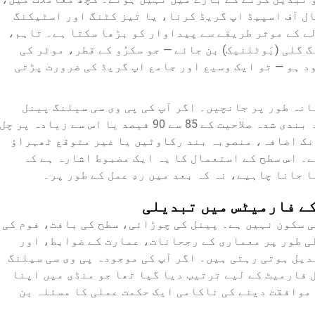
ل آف اسپیڈ اپ گریڈ کرنا، یا تیز کٹنگ اور اسٹیکنگ
لے کے موثر طریقے سے پیداوار کو بڑھا سکتا ہے۔ تاہم،
گلی (بَوٹلنیک) بن جائے — جو سکرُو کے قطر، موٹر کی
د ہو — تو ایک وسیع اور جامع اپ گریڈ کی ضرورت پڑتی
نہ طور پر جانچیں۔ اگر آپ کی پی وی سی سیلنگ پینل
تیاری کی لائن مسلسل طور پر اپنی درجہ بندی شدہ صلاحیت کے 85 سے 90 فیصد یا اس سے زیادہ پر چل
نک اضافہ، منصوبہ بند رکاوٹیں یا غیر متوقع ٹھہراؤ
ے۔ اس سطح کے استعمال کا یہ ایک مضبوط اشارہ ہے کہ
 جانا چاہیے، نہ کہ بعد میں ردِ عمل کے طور پر۔
کے فارمیٹس میں تبدیلی
ی سکون نہیں ہے۔ پینل کی چوڑائی، سطح کی بافت، فوم کی
 طور پر معماری کے رجحانات، عمارت کے ضوابط، اور
یل ہوتی رہتی ہیں۔ اگر آپ کی موجودہ پی وی سی سیلنگ
ل فارمیٹ کے لیے ترتیب دیا گیا تھا جو منڈی میں اپنا
 موافقت دینے کی ناکامی ایک حکمت عملی کا مسئلہ بن