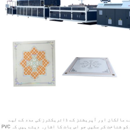
ے مالکان اور آپریشنز کے ڈائریکٹرز کی مدد کے لیے
تیار کیا گیا ہے تاکہ وہ ان خاص حالات کو شناخت کر سکیں جو اس بات کا اشارہ دیتے ہیں کہ PVC