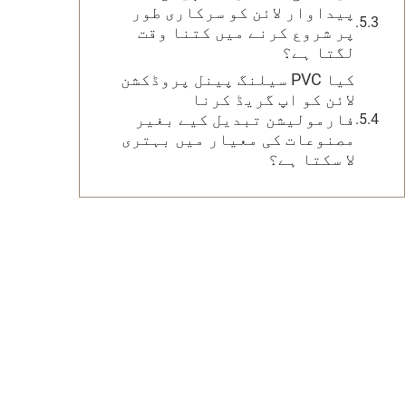
پیداوار لائن کو سرکاری طور
پر شروع کرنے میں کتنا وقت
لگتا ہے؟
کیا PVC سیلنگ پینل پروڈکشن
لائن کو اپ گریڈ کرنا
فارمولیشن تبدیل کیے بغیر
مصنوعات کی معیار میں بہتری
لا سکتا ہے؟