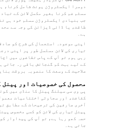
دوسرا ایکسٹروژن یونٹ شامل کرنا، ہا
سسٹم ضم کرنا بغیر مکمل لائن کے تباد
جب بنیادی ایکسٹروژن سسٹم خود ہی تنگ 
طاقت، یا ڈائی ڈیزائن کی وجہ سے محدو
ہے۔
اپنی موجودہ استعمال کی شرح کو صادقا
رہی ہو، تو آپ کے پاس تقاضوں میں اچا
کے لیے بہت کم گنجائش باقی رہ جاتی ہ
صلاحیت کے وسعت کا منصوبہ بروقت بنایا
محصول کی خصوصیات اور پینل 
پی وی سی سیلنگ پینل کا منڈی میں کوئ
کثافت، اور سجاوٹی اختتامیات معمولی
آخری صارفین کی ترجیحات کے مطابق تبد
پینل تیاری کی لائن کو کسی مخصوص پین
حصہ کھو رہا ہے، تو آپ کی پیداوار کو
جاتی ہے۔