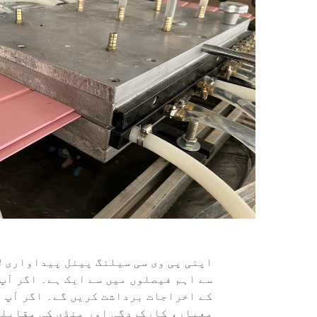
اپنی
پی وی سی سیلنگ پینل پیداواری ل
سے اہم فیصلوں میں سے ایک ہے۔ اگر آپ 
کے اخراجات برداشت کریں گے۔ اگر آپ ا
معیار، کارکردگی اور منڈی کی مقابلہ 