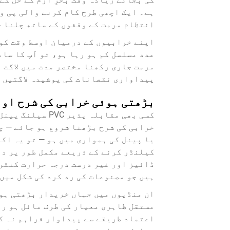
ہے۔ ایک اچھی طرح کام کرنے والی پی وی
انتظام مرمت کے وقفوں کے ساتھ چلنا چ
اپنے خرابیوں کے درمیان اوسط وقت کو 
عدد مسلسل کم ہو رہا ہو، تو آپ کا سام
مرمت جاری رکھنا مختصر مدت میں لاگت 
پیداواری نقصانات کی پوشیدہ لاگتیں 
بڑھتی ہوئی خرابی کی شرح او
کسی بھی مقابلہ پ
خرابی کی شرح بڑھنا شروع ہو جائے — چ
یا پینل کی ہمواری میں ہو — تو یہ اکث
کیلنڈر کرنے کے ذریعے مکمل طور پر در
ڈائیز اور غیر درست درجہ حرارت کنٹر
ہیں جو مصنوعات کی رد کرد کی شکل میں
ان منڈیوں میں جہاں خریدار بڑھتی ہوئ
مستقل ظاہری معیار کی طرف مائل ہو رہے
اعتماد طریقے سے پیداوار فراہم نہ کر