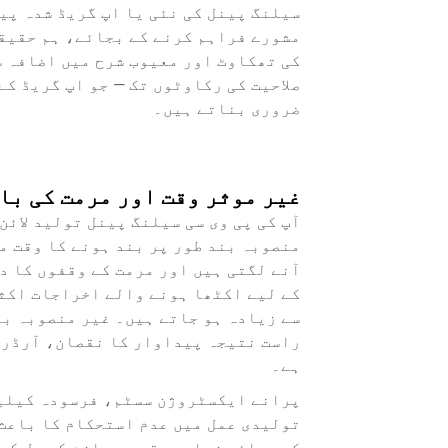
سیلنگ پینل کی نئی یا اپ گریڈ شدہ پی
مشورے فراہم کرنے کے بجائے، ہم حقیقی
کی تھکاوٹ اور معیوب شرح میں اضافہ س
صلاحیت کی رکاوٹوں تک — جو اپ گریڈ کے
ضروری بناتے ہیں۔
غیر موثر وقت اور مرمت کی با
آپ کی پی وی سی سیلنگ پینل تولید لائن
منصوبہ بند طور پر بند ہونے کا وقت م
آنے لگتی ہیں اور مرمت کے وقفوں کا د
کے لیے اکٹھا ہونے والے اخراجات اکث
سے زیادہ ہو جاتے ہیں۔ غیر منصوبہ بن
راست نتیجہ پیداوار کا نقصان، آرڈرز
ہے۔
پرانے ایکسٹروژن سسٹم، فرسودہ کیلیب
تولیدی عمل میں عدم استحکام کا باعث 
کی بجائے زیادہ وقت بحرِ ازم کے حل کے