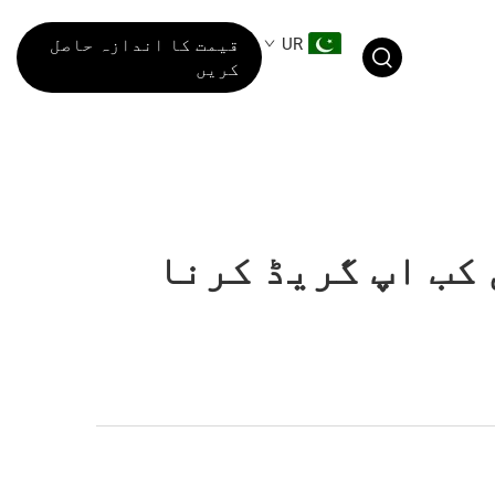
UR
قیمت کا اندازہ حاصل
کریں
 کب اپ گریڈ کرنا