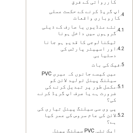
کارروائی کے فرق
اپ گریڈ کرنے کے حکمت عملی
کاروباری واقعات
نئے منڈیوں یا صارف کے ذیلی
گروہوں میں داخل ہونا
ٹیکنالوجی کا قدیم ہو جانا
اور اسپیئر پارٹس کی
دستیابی
فیک کی بات
میں کیسے جانوں کہ میری PVC
سیلنگ پینل تولید لائن کو
مکمل طور پر تبدیل کرنے کی
ضرورت ہے یا صرف اپ گریڈ کرنے
کی؟
پی وی سی سیلنگ پینل تیاری کی
لائن کی عام سروس کی عمر کیا
ہے؟
ایک نئی PVC سیلنگ پینل