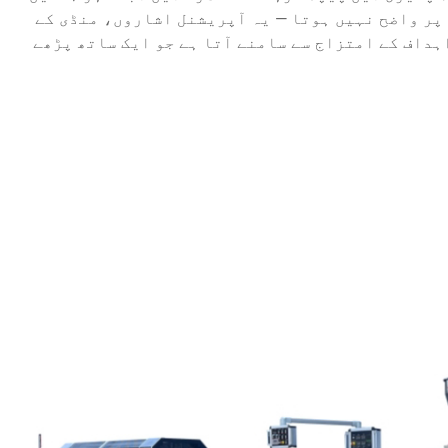
 پر واضح نہیں ہوتا — یہ آپریشنل اشاروں، منڈی کے
strategical کاروباری اہداف کے امتزاج سے سامنے آتا ہے جو ایک ساتھ پڑھے