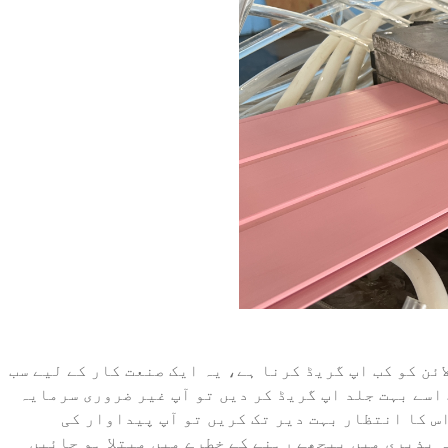
ائن
کو کب اپ گریڈ کرنا ہے، یہ ایک صنعت کار کے لیے سب
اسے بہت جلد اپ گریڈ کر دیں تو آپ غیر ضروری سرمایہ
س کا انتظار بہت دیر تک کریں تو آپ پیداوار کی
پذیری میں پیچھے رہنے کے خطرے میں مبتلا ہو جائیں