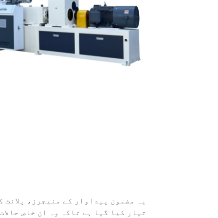
یہ مضمون پیداوار کے منیجرز، پلانٹ ک