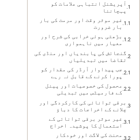
آپریشنل انتباہی علامات کو
پہچاننا
غیر موثر وقت اور مرمت کی بار
بار ضرورت
بڑھتی ہوئی خرابی کی شرح اور
معیار میں ناہمواری
گنجائش کی پابندیاں اور منڈی کی
تقاضا میں تبدیلیاں
جب پیداوار آرڈر کی مقدار کو
پورا کرنے کے قابل نہ رہے
محصول کی خصوصیات اور پینل
کے فارمیٹس میں تبدیلی
برقی توانائی کی کارکردگی اور
چلانے کے اخراجات کا دباؤ
غیر موثر برقی توانائی کے
استعمال کا پوشیدہ اخراج
محنت کی لاگت اور خودکار