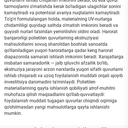
quvurlarni ishlab chiqarish imkonini beradi, bu esa quvur
tarmoqlarini o'rnatishda kerak bo'ladigan ulagichlar sonini
kamaytiradi va potentsial avariya nuqtalarini kamaytiradi.
To'g'ri formulalangan holda, materialning UV-nurlarga
chidamliligi quyidagi sathda o'rnatish imkonini beradi va
quyosh nurlari ta'siridan yemirilishni oldini oladi. Harorat
barqarorligi polietilen quvurlarning ekstruziyasi
mahsulotlarini sovuq sharoitdan boshlab sanoatda
qo'llaniladigan yuqori haroratlarga qadar keng harorat
diapazonida samarali ishlash imkonini beradi. Xarajatlarga
nisbatan samaradorlik — jalb qiluvchi afzallik bo'lib,
ekstruziya jarayoni arzon narxlarda yuqori sifatli quvurlarni
ishlab chiqaradi va uzoq foydalanish muddati orqali ajoyib
investitsiya daromadini ta'minlaydi. Polietilen
materiallarining qayta ishlanish qobiliyati atrof-muhitni
muhofaza qilish maqsadlarini qo'llab-quvvatlaydi:
foydalanish muddati tugagan quvurlar chiqindi oqimiga
qo'shilmasdan yangi mahsulotlarga qayta ishlanishi
mumkin.