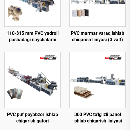
110-315 mm PVC yadroli
PVC marmar varaq ishlab
pashadagi naychalarni
chiqarish liniyasi (3 valf)
ishlab chiqarish liniyasi
PVC puf poyabzor ishlab
300 PVC to'lg'izli panel
chiqarish qatori
ishlab chiqarish liniyasi