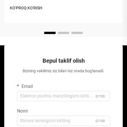
KO'PROQ KO'RISH
Bepul taklif olish
Bizning vakilimiz siz bilan tez orada bog'lanadi.
Email
0/100
Nomi
0/100