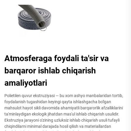
Atmosferaga foydali ta'sir va
barqaror ishlab chiqarish
amaliyotlari
Polietilen quvur ekstruziyasi — bu xom ashyo manbalaridan tortib,
foydalanish tugashidan keyingi qayta ishlashgacha bo'lgan
mahsulot hayot sikli davomida ahamiyatli barqarorlik afzalliklarini
ta'minlaydigan ekologik jihatdan mas'ul ishlab chiqarish usulidir.
Ekstruziya jarayoni o'zining uzluksiz ishlab chiqarish usuli tufayli
chiqindilarni minimal darajada hosil qilish va materiallardan