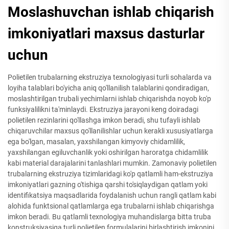
Moslashuvchan ishlab chiqarish
imkoniyatlari maxsus dasturlar
uchun
Polietilen trubalarning ekstruziya texnologiyasi turli sohalarda va
loyiha talablari bo'yicha aniq qo'llanilish talablarini qondiradigan,
moslashtirilgan trubali yechimlarni ishlab chiqarishda noyob ko'p
funksiyalilikni ta'minlaydi. Ekstruziya jarayoni keng doiradagi
polietilen rezinlarini qo'llashga imkon beradi, shu tufayli ishlab
chiqaruvchilar maxsus qo'llanilishlar uchun kerakli xususiyatlarga
ega bo'lgan, masalan, yaxshilangan kimyoviy chidamlilik,
yaxshilangan egiluvchanlik yoki oshirilgan haroratga chidamlilik
kabi material darajalarini tanlashlari mumkin. Zamonaviy polietilen
trubalarning ekstruziya tizimlaridagi ko'p qatlamli ham-ekstruziya
imkoniyatlari gazning o'tishiga qarshi to'siqlaydigan qatlam yoki
identifikatsiya maqsadlarida foydalanish uchun rangli qatlam kabi
alohida funktsional qatlamlarga ega trubalarni ishlab chiqarishga
imkon beradi. Bu qatlamli texnologiya muhandislarga bitta truba
konstruksiyasiga turli polietilen formulalarini birlashtirish imkonini