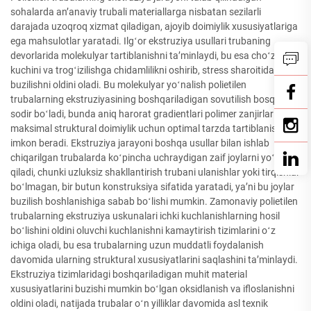
sohalarda anʼanaviy trubali materiallarga nisbatan sezilarli
darajada uzoqroq xizmat qiladigan, ajoyib doimiylik xususiyatlariga
ega mahsulotlar yaratadi. Ilgʻor ekstruziya usullari trubaning
devorlarida molekulyar tartiblanishni taʼminlaydi, bu esa choʻzilish
kuchini va trogʻizilishga chidamlilikni oshirib, stress sharoitida erta
buzilishni oldini oladi. Bu molekulyar yoʻnalish polietilen
trubalarning ekstruziyasining boshqariladigan sovutilish bosqichida
sodir boʻladi, bunda aniq harorat gradientlari polimer zanjirlarining
maksimal struktural doimiylik uchun optimal tarzda tartiblanishiga
imkon beradi. Ekstruziya jarayoni boshqa usullar bilan ishlab
chiqarilgan trubalarda koʻpincha uchraydigan zaif joylarni yoʻq
qiladi, chunki uzluksiz shakllantirish trubani ulanishlar yoki tirqishlar
boʻlmagan, bir butun konstruksiya sifatida yaratadi, yaʼni bu joylar
buzilish boshlanishiga sabab boʻlishi mumkin. Zamonaviy polietilen
trubalarning ekstruziya uskunalari ichki kuchlanishlarning hosil
boʻlishini oldini oluvchi kuchlanishni kamaytirish tizimlarini oʻz
ichiga oladi, bu esa trubalarning uzun muddatli foydalanish
davomida ularning struktural xususiyatlarini saqlashini taʼminlaydi.
Ekstruziya tizimlaridagi boshqariladigan muhit material
xususiyatlarini buzishi mumkin boʻlgan oksidlanish va ifloslanishni
oldini oladi, natijada trubalar oʻn yilliklar davomida asl texnik