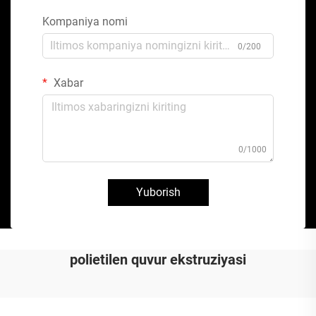
Kompaniya nomi
0/200
Xabar
0/1000
Yuborish
polietilen quvur ekstruziyasi