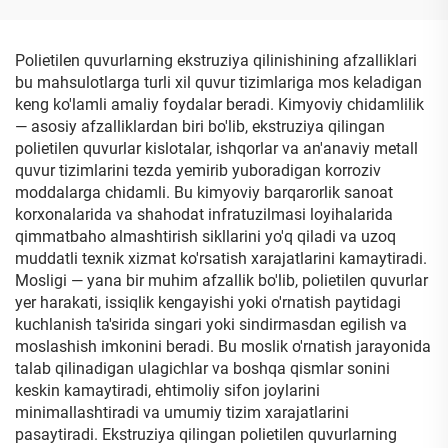
Polietilen quvurlarning ekstruziya qilinishining afzalliklari
bu mahsulotlarga turli xil quvur tizimlariga mos keladigan
keng ko'lamli amaliy foydalar beradi. Kimyoviy chidamlilik
— asosiy afzalliklardan biri bo'lib, ekstruziya qilingan
polietilen quvurlar kislotalar, ishqorlar va an'anaviy metall
quvur tizimlarini tezda yemirib yuboradigan korroziv
moddalarga chidamli. Bu kimyoviy barqarorlik sanoat
korxonalarida va shahodat infratuzilmasi loyihalarida
qimmatbaho almashtirish sikllarini yo'q qiladi va uzoq
muddatli texnik xizmat ko'rsatish xarajatlarini kamaytiradi.
Mosligi — yana bir muhim afzallik bo'lib, polietilen quvurlar
yer harakati, issiqlik kengayishi yoki o'rnatish paytidagi
kuchlanish ta'sirida singari yoki sindirmasdan egilish va
moslashish imkonini beradi. Bu moslik o'rnatish jarayonida
talab qilinadigan ulagichlar va boshqa qismlar sonini
keskin kamaytiradi, ehtimoliy sifon joylarini
minimallashtiradi va umumiy tizim xarajatlarini
pasaytiradi. Ekstruziya qilingan polietilen quvurlarning