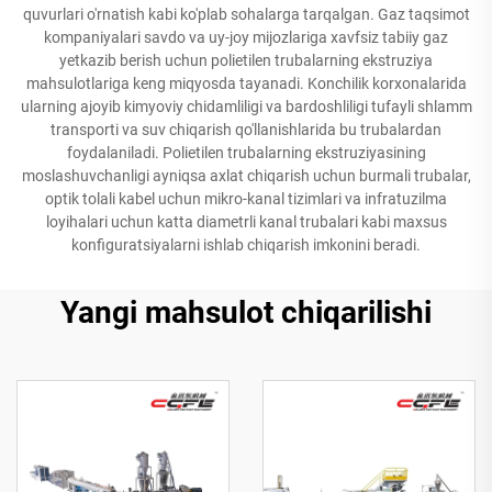
quvurlari o'rnatish kabi ko'plab sohalarga tarqalgan. Gaz taqsimot
kompaniyalari savdo va uy-joy mijozlariga xavfsiz tabiiy gaz
yetkazib berish uchun polietilen trubalarning ekstruziya
mahsulotlariga keng miqyosda tayanadi. Konchilik korxonalarida
ularning ajoyib kimyoviy chidamliligi va bardoshliligi tufayli shlamm
transporti va suv chiqarish qo'llanishlarida bu trubalardan
foydalaniladi. Polietilen trubalarning ekstruziyasining
moslashuvchanligi ayniqsa axlat chiqarish uchun burmali trubalar,
optik tolali kabel uchun mikro-kanal tizimlari va infratuzilma
loyihalari uchun katta diametrli kanal trubalari kabi maxsus
konfiguratsiyalarni ishlab chiqarish imkonini beradi.
Yangi mahsulot chiqarilishi