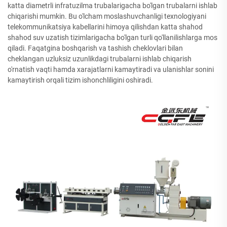
katta diametrli infratuzilma trubalarigacha bo'lgan trubalarni ishlab
chiqarishi mumkin. Bu o'lcham moslashuvchanligi texnologiyani
telekommunikatsiya kabellarini himoya qilishdan katta shahod
shahod suv uzatish tizimlarigacha bo'lgan turli qo'llanilishlarga mos
qiladi. Faqatgina boshqarish va tashish cheklovlari bilan
cheklangan uzluksiz uzunlikdagi trubalarni ishlab chiqarish
o'rnatish vaqti hamda xarajatlarni kamaytiradi va ulanishlar sonini
kamaytirish orqali tizim ishonchliligini oshiradi.