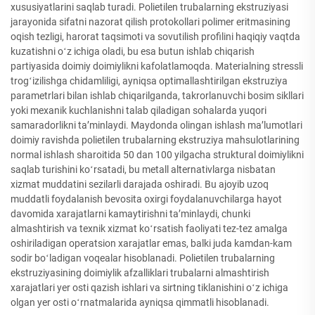
xususiyatlarini saqlab turadi. Polietilen trubalarning ekstruziyasi
jarayonida sifatni nazorat qilish protokollari polimer eritmasining
oqish tezligi, harorat taqsimoti va sovutilish profilini haqiqiy vaqtda
kuzatishni oʻz ichiga oladi, bu esa butun ishlab chiqarish
partiyasida doimiy doimiylikni kafolatlamoqda. Materialning stressli
trogʻizilishga chidamliligi, ayniqsa optimallashtirilgan ekstruziya
parametrlari bilan ishlab chiqarilganda, takrorlanuvchi bosim sikllari
yoki mexanik kuchlanishni talab qiladigan sohalarda yuqori
samaradorlikni taʼminlaydi. Maydonda olingan ishlash maʼlumotlari
doimiy ravishda polietilen trubalarning ekstruziya mahsulotlarining
normal ishlash sharoitida 50 dan 100 yilgacha struktural doimiylikni
saqlab turishini koʻrsatadi, bu metall alternativlarga nisbatan
xizmat muddatini sezilarli darajada oshiradi. Bu ajoyib uzoq
muddatli foydalanish bevosita oxirgi foydalanuvchilarga hayot
davomida xarajatlarni kamaytirishni taʼminlaydi, chunki
almashtirish va texnik xizmat koʻrsatish faoliyati tez-tez amalga
oshiriladigan operatsion xarajatlar emas, balki juda kamdan-kam
sodir boʻladigan voqealar hisoblanadi. Polietilen trubalarning
ekstruziyasining doimiylik afzalliklari trubalarni almashtirish
xarajatlari yer osti qazish ishlari va sirtning tiklanishini oʻz ichiga
olgan yer osti oʻrnatmalarida ayniqsa qimmatli hisoblanadi.