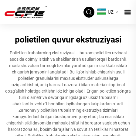
UZ
polietilen quvur ekstruziyasi
Polietilen trubalarning ekstruziyasi — bu xom polietilen rezinasi
asosida doimiy isitish va shakllantirish usullari orqali bardoshli,
moslashuvchan tarmoqli tizimlar yaratadigan murakkab ishlab
chiqarish jarayonini anglatadi. Bu ilg'or ishlab chiqarish usuli
polietilen granulalarini maxsus ekstruder uskunalarga
oziqlantirishni, aniq harorat nazorati bilan materialni optimal
qo'zg'alish holatiga eritishni o'z ichiga oladi. Erigan polietilen so'ngra
turli diametr va devor qalinligidagi uzluksiz trubalarni
shakllantiruvchi e'tibor bilan loyihalangan kalıplardan o'tadi.
Zamonaviy polietilen trubalarning ekstruziya tizimlari
kompyuterlashtirilgan boshqaruvni joriy etadi, bu esa ishlab
chiqarish sikli davomida mahsulot sifatini barqaror saqlash uchun
harorat zonalari, bosim darajalari va sovutish tezliklarini nazorat
qiladi. Polietilen trubalarning ekstruziyasining texnologik