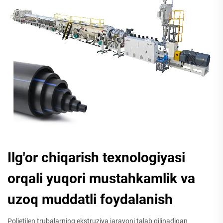
Ilg'or chiqarish texnologiyasi
orqali yuqori mustahkamlik va
uzoq muddatli foydalanish
Polietilen trubalarning ekstruziya jarayoni talab qilinadigan