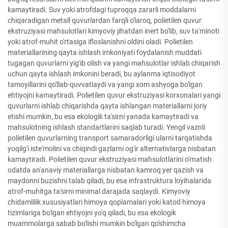
kamaytiradi. Suv yoki atrofdagi tuproqqa zararli moddalarni
chiqaradigan metall quvurlardan farqli o'laroq, polietilen quvur
ekstruziyasi mahsulotlari kimyoviy jihatdan inert bo'lib, suv ta'minoti
yoki atrof-muhit o'rtasiga ifloslanishni oldini oladi. Polietilen
materiallarining qayta ishlash imkoniyati foydalanish muddati
tugagan quvurlarni yig'ib olish va yangi mahsulotlar ishlab chiqarish
uchun qayta ishlash imkonini beradi, bu aylanma iqtisodiyot
tamoyillarini qo'llab-quvvatlaydi va yangi xom ashyoga bo'lgan
ehtiyojni kamaytiradi. Polietilen quvur ekstruziyasi korxonalari yangi
quvurlarni ishlab chiqarishda qayta ishlangan materiallarni joriy
etishi mumkin, bu esa ekologik ta'sirni yanada kamaytiradi va
mahsulotning ishlash standartlarini saqlab turadi. Yengil vaznli
polietilen quvurlarning transport samaradorligi ularni tarqatishda
yoqilg'i iste'molini va chiqindi gazlarni og'ir alternativlarga nisbatan
kamaytiradi. Polietilen quvur ekstruziyasi mahsulotlarini o'rnatish
odatda an'anaviy materiallarga nisbatan kamroq yer qazish va
maydonni buzishni talab qiladi, bu esa infrastruktura loyihalarida
atrof-muhitga ta'sirni minimal darajada saqlaydi. Kimyoviy
chidamlilik xususiyatlari himoya qoplamalari yoki katod himoya
tizimlariga bo'lgan ehtiyojni yo'q qiladi, bu esa ekologik
muammolarga sabab bo'lishi mumkin bo'lgan qo'shimcha