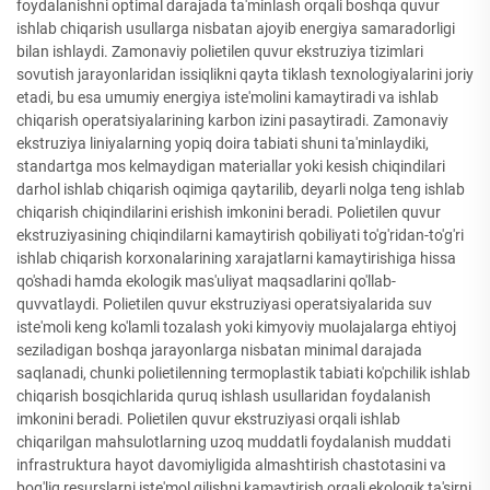
foydalanishni optimal darajada ta'minlash orqali boshqa quvur
ishlab chiqarish usullarga nisbatan ajoyib energiya samaradorligi
bilan ishlaydi. Zamonaviy polietilen quvur ekstruziya tizimlari
sovutish jarayonlaridan issiqlikni qayta tiklash texnologiyalarini joriy
etadi, bu esa umumiy energiya iste'molini kamaytiradi va ishlab
chiqarish operatsiyalarining karbon izini pasaytiradi. Zamonaviy
ekstruziya liniyalarning yopiq doira tabiati shuni ta'minlaydiki,
standartga mos kelmaydigan materiallar yoki kesish chiqindilari
darhol ishlab chiqarish oqimiga qaytarilib, deyarli nolga teng ishlab
chiqarish chiqindilarini erishish imkonini beradi. Polietilen quvur
ekstruziyasining chiqindilarni kamaytirish qobiliyati to'g'ridan-to'g'ri
ishlab chiqarish korxonalarining xarajatlarni kamaytirishiga hissa
qo'shadi hamda ekologik mas'uliyat maqsadlarini qo'llab-
quvvatlaydi. Polietilen quvur ekstruziyasi operatsiyalarida suv
iste'moli keng ko'lamli tozalash yoki kimyoviy muolajalarga ehtiyoj
seziladigan boshqa jarayonlarga nisbatan minimal darajada
saqlanadi, chunki polietilenning termoplastik tabiati ko'pchilik ishlab
chiqarish bosqichlarida quruq ishlash usullaridan foydalanish
imkonini beradi. Polietilen quvur ekstruziyasi orqali ishlab
chiqarilgan mahsulotlarning uzoq muddatli foydalanish muddati
infrastruktura hayot davomiyligida almashtirish chastotasini va
bog'liq resurslarni iste'mol qilishni kamaytirish orqali ekologik ta'sirni