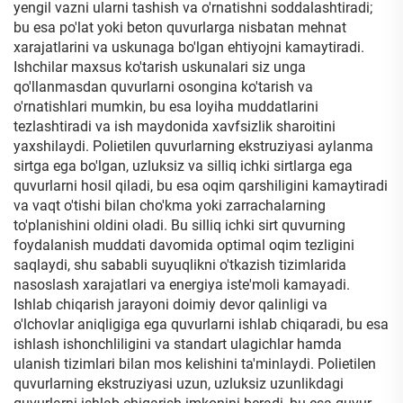
yengil vazni ularni tashish va o'rnatishni soddalashtiradi;
bu esa po'lat yoki beton quvurlarga nisbatan mehnat
xarajatlarini va uskunaga bo'lgan ehtiyojni kamaytiradi.
Ishchilar maxsus ko'tarish uskunalari siz unga
qo'llanmasdan quvurlarni osongina ko'tarish va
o'rnatishlari mumkin, bu esa loyiha muddatlarini
tezlashtiradi va ish maydonida xavfsizlik sharoitini
yaxshilaydi. Polietilen quvurlarning ekstruziyasi aylanma
sirtga ega bo'lgan, uzluksiz va silliq ichki sirtlarga ega
quvurlarni hosil qiladi, bu esa oqim qarshiligini kamaytiradi
va vaqt o'tishi bilan cho'kma yoki zarrachalarning
to'planishini oldini oladi. Bu silliq ichki sirt quvurning
foydalanish muddati davomida optimal oqim tezligini
saqlaydi, shu sababli suyuqlikni o'tkazish tizimlarida
nasoslash xarajatlari va energiya iste'moli kamayadi.
Ishlab chiqarish jarayoni doimiy devor qalinligi va
o'lchovlar aniqligiga ega quvurlarni ishlab chiqaradi, bu esa
ishlash ishonchliligini va standart ulagichlar hamda
ulanish tizimlari bilan mos kelishini ta'minlaydi. Polietilen
quvurlarning ekstruziyasi uzun, uzluksiz uzunlikdagi