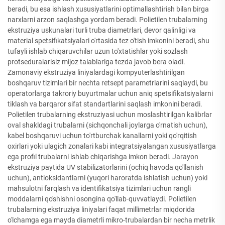
beradi, bu esa ishlash xususiyatlarini optimallashtirish bilan birga
narxlarni arzon saqlashga yordam beradi. Polietilen trubalarning
ekstruziya uskunalari turli truba diametrlari, devor qalinligi va
material spetsifikatsiyalari o'rtasida tez o'tish imkonini beradi, shu
tufayli ishlab chiqaruvchilar uzun to'xtatishlar yoki sozlash
protseduralarisiz mijoz talablariga tezda javob bera oladi.
Zamonaviy ekstruziya liniyalardagi kompyuterlashtirilgan
boshqaruv tizimlari bir nechta retsept parametrlarini saqlaydi, bu
operatorlarga takroriy buyurtmalar uchun aniq spetsifikatsiyalarni
tiklash va barqaror sifat standartlarini saqlash imkonini beradi.
Polietilen trubalarning ekstruziyasi uchun moslashtirilgan kalibrlar
oval shakldagi trubalarni (sichqonchali joylarga o'rnatish uchun),
kabel boshqaruvi uchun to'rtburchak kanallarni yoki qo'rqitish
oxirlari yoki ulagich zonalari kabi integratsiyalangan xususiyatlarga
ega profil trubalarni ishlab chiqarishga imkon beradi. Jarayon
ekstruziya paytida UV stabilizatorlarini (ochiq havoda qo'llanish
uchun), antioksidantlarni (yuqori haroratda ishlatish uchun) yoki
mahsulotni farqlash va identifikatsiya tizimlari uchun rangli
moddalarni qo'shishni osongina qo'llab-quvvatlaydi. Polietilen
trubalarning ekstruziya liniyalari faqat millimetrlar miqdorida
o'lchamga ega mayda diametrli mikro-trubalardan bir necha metrlik