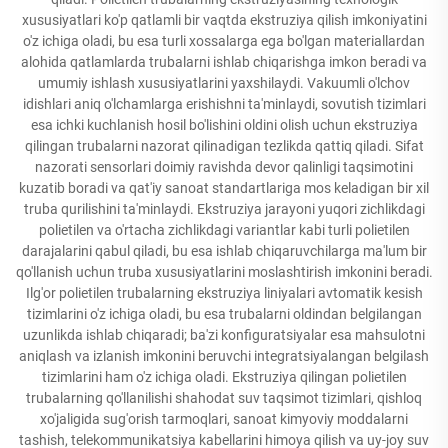
xususiyatlari ko'p qatlamli bir vaqtda ekstruziya qilish imkoniyatini
o'z ichiga oladi, bu esa turli xossalarga ega bo'lgan materiallardan
alohida qatlamlarda trubalarni ishlab chiqarishga imkon beradi va
umumiy ishlash xususiyatlarini yaxshilaydi. Vakuumli o'lchov
idishlari aniq o'lchamlarga erishishni ta'minlaydi, sovutish tizimlari
esa ichki kuchlanish hosil bo'lishini oldini olish uchun ekstruziya
qilingan trubalarni nazorat qilinadigan tezlikda qattiq qiladi. Sifat
nazorati sensorlari doimiy ravishda devor qalinligi taqsimotini
kuzatib boradi va qat'iy sanoat standartlariga mos keladigan bir xil
truba qurilishini ta'minlaydi. Ekstruziya jarayoni yuqori zichlikdagi
polietilen va o'rtacha zichlikdagi variantlar kabi turli polietilen
darajalarini qabul qiladi, bu esa ishlab chiqaruvchilarga ma'lum bir
qo'llanish uchun truba xususiyatlarini moslashtirish imkonini beradi.
Ilg'or polietilen trubalarning ekstruziya liniyalari avtomatik kesish
tizimlarini o'z ichiga oladi, bu esa trubalarni oldindan belgilangan
uzunlikda ishlab chiqaradi; ba'zi konfiguratsiyalar esa mahsulotni
aniqlash va izlanish imkonini beruvchi integratsiyalangan belgilash
tizimlarini ham o'z ichiga oladi. Ekstruziya qilingan polietilen
trubalarning qo'llanilishi shahodat suv taqsimot tizimlari, qishloq
xo'jaligida sug'orish tarmoqlari, sanoat kimyoviy moddalarni
tashish, telekommunikatsiya kabellarini himoya qilish va uy-joy suv