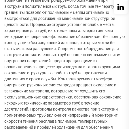
возникает на этапе контролируемого охлаждения при
экструзии полиэтиленовых труб, когда точные температурные
градиенты позволяют полимерным цепям оптимально
выстроиться для достижения максимальной структурной
целостности. Процесс экструзии устраняет слабые места,
характерные для труб, изготовленных альтернативными
методами: непрерывное формование обеспечивает бесшовную
конструкцию без соединений или швов, которые могли бы
стать очагами разрушения. Современное оборудование для
экструзии полиэтиленовых труб оснащено системами снятия
внутренних напряжений, предотвращающими их
возникновение в процессе производства и гарантирующими
сохранение структурных свойств труб на протяжении
длительного срока службы. Контролируемая атмосфера
внутри экструзионных систем предотвращает окисление и
загрязнение материала, которые могут ухудшить его
эксплуатационные характеристики, обеспечивая сохранение
исходных технических параметров труб в течение
десятилетий. Протоколы контроля качества при экструзии
полиэтиленовых труб включают непрерывный мониторинг
скорости течения расплава полимера, температурных
распределений и профилей охлаждения для обеспечения