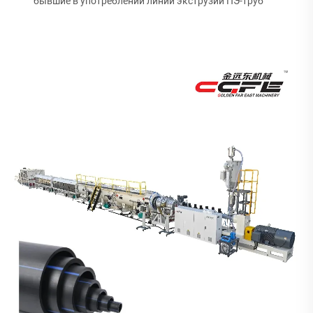
бывшие в употреблении линии экструзии ПЭ-труб