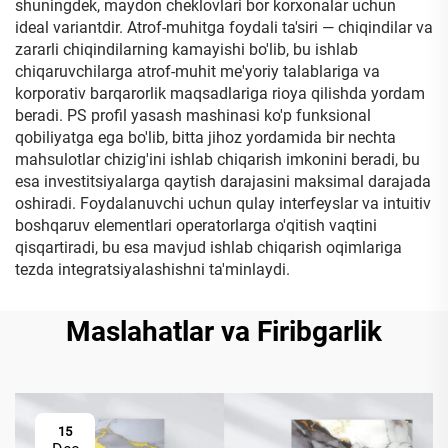
shuningdek, maydon cheklovlari bor korxonalar uchun
ideal variantdir. Atrof-muhitga foydali ta'siri — chiqindilar va
zararli chiqindilarning kamayishi bo'lib, bu ishlab
chiqaruvchilarga atrof-muhit me'yoriy talablariga va
korporativ barqarorlik maqsadlariga rioya qilishda yordam
beradi. PS profil yasash mashinasi ko'p funksional
qobiliyatga ega bo'lib, bitta jihoz yordamida bir nechta
mahsulotlar chizig'ini ishlab chiqarish imkonini beradi, bu
esa investitsiyalarga qaytish darajasini maksimal darajada
oshiradi. Foydalanuvchi uchun qulay interfeyslar va intuitiv
boshqaruv elementlari operatorlarga o'qitish vaqtini
qisqartiradi, bu esa mavjud ishlab chiqarish oqimlariga
tezda integratsiyalashishni ta'minlaydi.
Maslahatlar va Firibgarlik
15