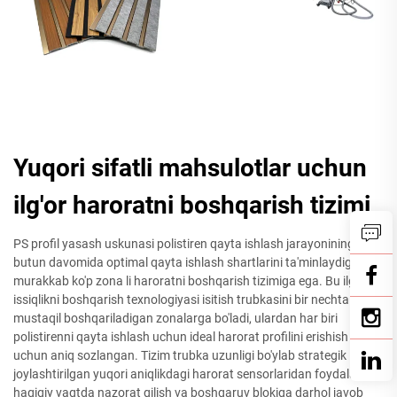
Yuqori sifatli mahsulotlar uchun
ilg'or haroratni boshqarish tizimi
PS profil yasash uskunasi polistiren qayta ishlash jarayonining
butun davomida optimal qayta ishlash shartlarini ta'minlaydigan
murakkab ko'p zona li haroratni boshqarish tizimiga ega. Bu ilg'or
issiqlikni boshqarish texnologiyasi isitish trubkasini bir nechta
mustaqil boshqariladigan zonalarga bo'ladi, ulardan har biri
polistirenni qayta ishlash uchun ideal harorat profilini erishish
uchun aniq sozlangan. Tizim trubka uzunligi bo'ylab strategik
joylashtirilgan yuqori aniqlikdagi harorat sensorlaridan foydalanib,
haqiqiy vaqtda nazorat qilish va boshqaruv blokiga darhol javob