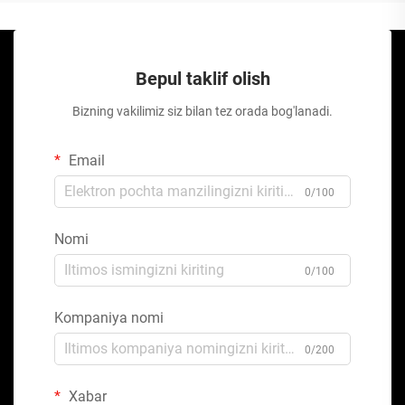
Bepul taklif olish
Bizning vakilimiz siz bilan tez orada bog'lanadi.
Email
0/100
Nomi
0/100
Kompaniya nomi
0/200
Xabar