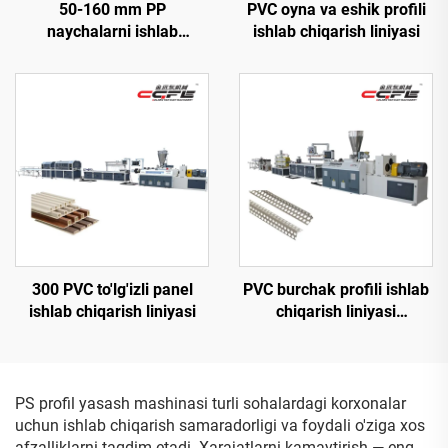
50-160 mm PP
PVC oyna va eshik profili
naychalarni ishlab
ishlab chiqarish liniyasi
chiqarish liniyasi
300 PVC to'lg'izli panel
PVC burchak profili ishlab
ishlab chiqarish liniyasi
chiqarish liniyasi
(konussimon ikkita vintli)
PS profil yasash mashinasi turli sohalardagi korxonalar
uchun ishlab chiqarish samaradorligi va foydali o'ziga xos
afzalliklarni taqdim etadi. Xarajatlarni kamaytirish — eng