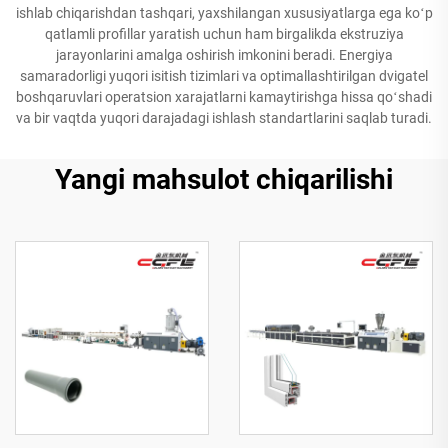
ishlab chiqarishdan tashqari, yaxshilangan xususiyatlarga ega koʻp
qatlamli profillar yaratish uchun ham birgalikda ekstruziya
jarayonlarini amalga oshirish imkonini beradi. Energiya
samaradorligi yuqori isitish tizimlari va optimallashtirilgan dvigatel
boshqaruvlari operatsion xarajatlarni kamaytirishga hissa qoʻshadi
va bir vaqtda yuqori darajadagi ishlash standartlarini saqlab turadi.
Yangi mahsulot chiqarilishi