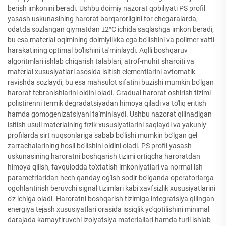
berish imkonini beradi. Ushbu doimiy nazorat qobiliyati PS profil
yasash uskunasining harorat barqarorligini tor chegaralarda,
odatda sozlangan qiymatdan ±2°C ichida saqlashga imkon beradi;
bu esa material oqimining doimiylikka ega bo'lishini va polimer xatti-
harakatining optimal bo'lishini ta'minlaydi. Aqlli boshqaruv
algoritmlari ishlab chiqarish talablari, atrof-muhit sharoiti va
material xususiyatlari asosida isitish elementlarini avtomatik
ravishda sozlaydi; bu esa mahsulot sifatini buzishi mumkin bo'lgan
harorat tebranishlarini oldini oladi. Gradual harorat oshirish tizimi
polistirenni termik degradatsiyadan himoya qiladi va to'liq eritish
hamda gomogenizatsiyani ta'minlaydi. Ushbu nazorat qilinadigan
isitish usuli materialning fizik xususiyatlarini saqlaydi va yakuniy
profilarda sirt nuqsonlariga sabab bo'lishi mumkin bo'lgan gel
zarrachalarining hosil bo'lishini oldini oladi. PS profil yasash
uskunasining haroratni boshqarish tizimi ortiqcha haroratdan
himoya qilish, favqulodda to'xtatish imkoniyatlari va normal ish
parametrlaridan hech qanday og'ish sodir bo'lganda operatorlarga
ogohlantirish beruvchi signal tizimlari kabi xavfsizlik xususiyatlarini
o'z ichiga oladi. Haroratni boshqarish tizimiga integratsiya qilingan
energiya tejash xususiyatlari orasida issiqlik yo'qotilishini minimal
darajada kamaytiruvchi izolyatsiya materiallari hamda turli ishlab