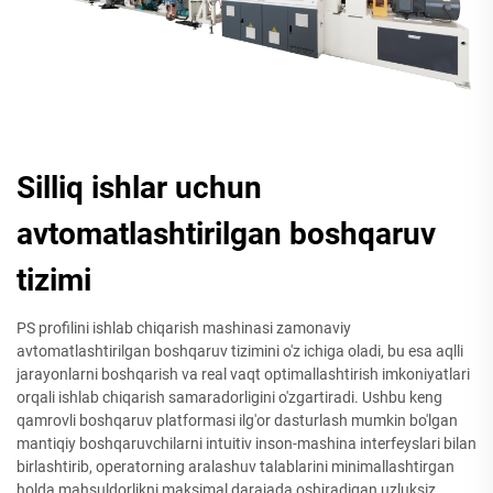
Silliq ishlar uchun
avtomatlashtirilgan boshqaruv
tizimi
PS profilini ishlab chiqarish mashinasi zamonaviy
avtomatlashtirilgan boshqaruv tizimini o'z ichiga oladi, bu esa aqlli
jarayonlarni boshqarish va real vaqt optimallashtirish imkoniyatlari
orqali ishlab chiqarish samaradorligini o'zgartiradi. Ushbu keng
qamrovli boshqaruv platformasi ilg'or dasturlash mumkin bo'lgan
mantiqiy boshqaruvchilarni intuitiv inson-mashina interfeyslari bilan
birlashtirib, operatorning aralashuv talablarini minimallashtirgan
holda mahsuldorlikni maksimal darajada oshiradigan uzluksiz