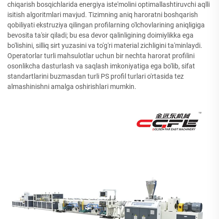
chiqarish bosqichlarida energiya iste'molini optimallashtiruvchi aqlli
isitish algoritmlari mavjud. Tizimning aniq haroratni boshqarish
qobiliyati ekstruziya qilingan profilarning o'lchovlarining aniqligiga
bevosita ta'sir qiladi; bu esa devor qalinligining doimiylikka ega
bo'lishini, silliq sirt yuzasini va to'g'ri material zichligini ta'minlaydi.
Operatorlar turli mahsulotlar uchun bir nechta harorat profilini
osonlikcha dasturlash va saqlash imkoniyatiga ega bo'lib, sifat
standartlarini buzmasdan turli PS profil turlari o'rtasida tez
almashinishni amalga oshirishlari mumkin.