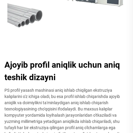
Ajoyib profil aniqlik uchun aniq
teshik dizayni
PS profil yasash mashinasi aniq ishlab chiqilgan ekstruziya
kalıplarini o'z ichiga oladi, bu esa profil ishlab chiqarishda ajoyib
aniqlik va doimiylikni ta'minlaydigan aniq ishlab chiqarish
texnologiyasining cho'qqisini ifodalaydi. Bu maxsus kalıplar
kompyuter yordamida loyihalash jarayonlaridan o'tkaziladi va
yuzming millimetriga yetadigan aniqlikda ishlab chiqariladi, shu
tufayli har bir ekstruziya qilingan profil aniq o'lchamlarga ega