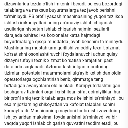
dizaynlariga tezda o'tish imkonini beradi, bu esa bozordagi
talablarga va maxsus buyurtmalarga tez javob berishni
ta'minlaydi. PS profil yasash mashinasining yuqori tezlikda
ishlash imkoniyatlari uning an'anaviy ishlab chiqarish
usullariga nisbatan ishlab chiqarish hajmini sezilarli
darajada oshiradi va korxonalar katta hajmdagi
buyurtmalarga qisqa muddatda javob berishini ta'minlaydi.
Mashinaning mustahkam qurilishi va oddiy texnik xizmat
ko'rsatishni osonlashtiruvchi foydalanuvchi uchun qulay
dizayni tufayli texnik xizmat ko'rsatish xarajatlari past
darajada saqlanadi. Avtomatlashtirilgan monitoring
tizimlari potentsial muammolarni ulg'ayib ketishidan oldin
operatorlarga ogohlantirish berib, qimmatga teng
bo'ladigan avariyalarni oldini oladi. Kompyuterlashtirilgan
boshqaruv tizimlari orqali erishilgan sifat doimiyliklari har
bir profil aniq texnik talablarga mos kelishini ta'minlaydi, bu
esa mijozlarning shikoyatlari va kafolat talablari sonini
kamaytiradi. Mashinaning maydoni tor bo'lishi zavodning
ish joylaridan maksimal foydalanishni ta'minlaydi va bir
vaqtda yuqori ishlab chiqarish quvvatini taqdim etadi, bu