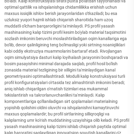
bo'ladi. Kalıp konstruksiyasi sifatli puxta po'latdan tayyorlanadi va
optimal qattilik va ishqalanishga chidamlilikka erishish uchun
maxsus issiqlik ishlov berish jarayonlaridan o'tkaziladi; bu esa
uzluksiz yuqori hajmli ishlab chiqarish sharoitida ham uzoq
muddatli o'lcham barqarorligini ta'minlaydi. PS profil yasash
mashinasining kalıp tizimi profil kesim bo'ylab material taqsimotini
sozlash imkonini beruvchi moslashtiriladigan oqim kanallariga ega
bo'lib, devor qalinligining teng bo'lmasligi yoki sirtning noaniqliklari
kabi oddiy ekstruziya muammolarini bartaraf etadi. Rivojlangan
oqim simulyatsiya dasturi kalıp loyihalash jarayonini boshqaradi va
bosim pasayishini minimal darajada saqlab, profil hosil bo'lish
zonasida material tezligining bir xilligini ta'minlaydigan kanal
geometriyasini optimallashtiradi. Modulli kalıp konstruksiyasi turli
profil konfiguratsiyalari o'rtasida tez almashtirish imkonini beradi;
aniq ishlab chiqarilgan o'rnatish tizimlari esa mukammal
tekislantirish va takrorlanuvchanlikni ta'minlaydi. Kalıp
komponentlariga qo'llaniladigan sirt qoplamalari materialning
yopishib qolishini oldini oluvchi va ishqalanishni kamaytiruvchi
maxsus qoplamalardir; bu profil sirtlarining silliqroqligi va
kalıplarning umr ko'rish muddatining uzayishiga olib keladi. PS profil
yasash mashinasining kalıp tizimi ishlab chiqarish paytida optimal
kalıp haroratini saqlaydigan innovatsion sovutish kanallarini o'z