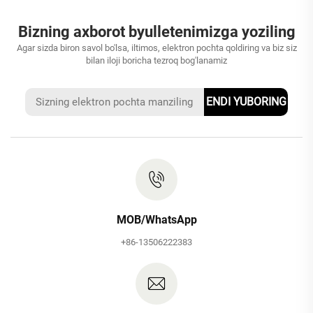
Bizning axborot byulletenimizga yoziling
Agar sizda biron savol bo'lsa, iltimos, elektron pochta qoldiring va biz siz
bilan iloji boricha tezroq bog'lanamiz
ENDI YUBORING
MOB/WhatsApp
+86-13506222383