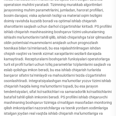
operatsion muhitni yaratadi. Tizimning murakkab algoritmlari
jarayonning muhim parametrlarini, jumladan, harorat profillari,
bosim darajasi, viska aylanish tezligi va material oqim tezligini
doimiy ravishda kuzatib boradi va optimal ishlab chiqarish
sharoitlarini saqlash uchun darhol o'zgartirishlar kiritadi. PS profilini
ishlab chiqarish mashinasining boshqaruv tizimi uskunalarning
ishlashi ma'lumotlarini tahlil qilib, ishlab chiqarishga ta'sir qilmasdan
oldin potentsial muammolarni aniqlash uchun prognozlash
texnikasi bilan ta'minlanadi, bu esa rejalashtirilmagan ishdan
chiqish vaqtini va texnik xizmat xarajatlarini sezilarli darajada
kamaytiradi. Recepturalarni boshqarish funksiyalari operatorlarga
turli xil profil turlari uchun to'liq parametrlar to'plamlarini saqlash va
eslab qolishga imkon beradi, bu esa ishlab chiqarish turlarida
barqaror sifatni ta'minlaydi va mahsulotlarni tezda o'zgartirishni
osonlashtiradi. Integratsiyalashgan ma'lumotlar yozuv tizimi ishlab
chiqarish haqida keng ma'lumotlarni topadi, bu esa jarayon
tendentsiyalari, sifat ko'rsatkichlari va samaradorlik ko'rsatkichlarini
batafsil tahlil qilish imkonini beradi. PS profilini ishlab chiqaruvchi
mashinaning boshqaruv tizimiga o'rnatilgan masofadan monitoring
qilish imkoniyatlari nazoratchilarga va texnik yordam xodimlariga
istalgan joydan real vaqtda ishlab chiqarish ma'lumotlariga va