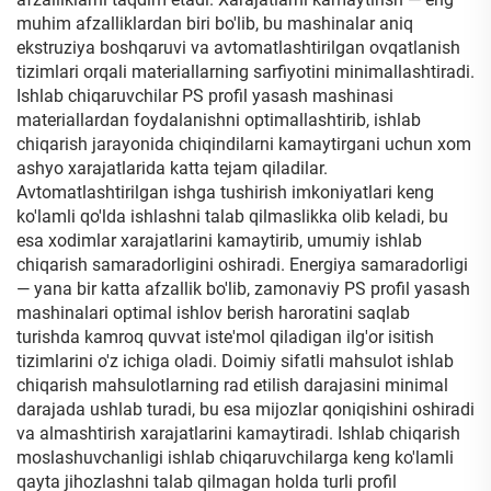
muhim afzalliklardan biri bo'lib, bu mashinalar aniq
ekstruziya boshqaruvi va avtomatlashtirilgan ovqatlanish
tizimlari orqali materiallarning sarfiyotini minimallashtiradi.
Ishlab chiqaruvchilar PS profil yasash mashinasi
materiallardan foydalanishni optimallashtirib, ishlab
chiqarish jarayonida chiqindilarni kamaytirgani uchun xom
ashyo xarajatlarida katta tejam qiladilar.
Avtomatlashtirilgan ishga tushirish imkoniyatlari keng
ko'lamli qo'lda ishlashni talab qilmaslikka olib keladi, bu
esa xodimlar xarajatlarini kamaytirib, umumiy ishlab
chiqarish samaradorligini oshiradi. Energiya samaradorligi
— yana bir katta afzallik bo'lib, zamonaviy PS profil yasash
mashinalari optimal ishlov berish haroratini saqlab
turishda kamroq quvvat iste'mol qiladigan ilg'or isitish
tizimlarini o'z ichiga oladi. Doimiy sifatli mahsulot ishlab
chiqarish mahsulotlarning rad etilish darajasini minimal
darajada ushlab turadi, bu esa mijozlar qoniqishini oshiradi
va almashtirish xarajatlarini kamaytiradi. Ishlab chiqarish
moslashuvchanligi ishlab chiqaruvchilarga keng ko'lamli
qayta jihozlashni talab qilmagan holda turli profil