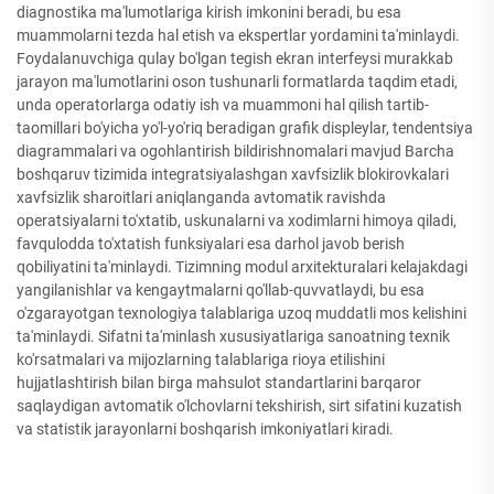
diagnostika ma'lumotlariga kirish imkonini beradi, bu esa
muammolarni tezda hal etish va ekspertlar yordamini ta'minlaydi.
Foydalanuvchiga qulay bo'lgan tegish ekran interfeysi murakkab
jarayon ma'lumotlarini oson tushunarli formatlarda taqdim etadi,
unda operatorlarga odatiy ish va muammoni hal qilish tartib-
taomillari bo'yicha yo'l-yo'riq beradigan grafik displeylar, tendentsiya
diagrammalari va ogohlantirish bildirishnomalari mavjud Barcha
boshqaruv tizimida integratsiyalashgan xavfsizlik blokirovkalari
xavfsizlik sharoitlari aniqlanganda avtomatik ravishda
operatsiyalarni to'xtatib, uskunalarni va xodimlarni himoya qiladi,
favqulodda to'xtatish funksiyalari esa darhol javob berish
qobiliyatini ta'minlaydi. Tizimning modul arxitekturalari kelajakdagi
yangilanishlar va kengaytmalarni qo'llab-quvvatlaydi, bu esa
o'zgarayotgan texnologiya talablariga uzoq muddatli mos kelishini
ta'minlaydi. Sifatni ta'minlash xususiyatlariga sanoatning texnik
ko'rsatmalari va mijozlarning talablariga rioya etilishini
hujjatlashtirish bilan birga mahsulot standartlarini barqaror
saqlaydigan avtomatik o'lchovlarni tekshirish, sirt sifatini kuzatish
va statistik jarayonlarni boshqarish imkoniyatlari kiradi.