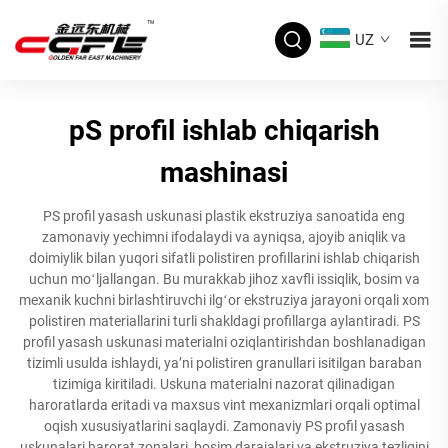
UZ
pS profil ishlab chiqarish
mashinasi
PS profil yasash uskunasi plastik ekstruziya sanoatida eng
zamonaviy yechimni ifodalaydi va ayniqsa, ajoyib aniqlik va
doimiylik bilan yuqori sifatli polistiren profillarini ishlab chiqarish
uchun moʻljallangan. Bu murakkab jihoz xavfli issiqlik, bosim va
mexanik kuchni birlashtiruvchi ilgʻor ekstruziya jarayoni orqali xom
polistiren materiallarini turli shakldagi profillarga aylantiradi. PS
profil yasash uskunasi materialni oziqlantirishdan boshlanadigan
tizimli usulda ishlaydi, yaʼni polistiren granullari isitilgan baraban
tizimiga kiritiladi. Uskuna materialni nazorat qilinadigan
haroratlarda eritadi va maxsus vint mexanizmlari orqali optimal
oqish xususiyatlarini saqlaydi. Zamonaviy PS profil yasash
uskunalari harorat zonalari, bosim darajalari va ekstruziya tezligini