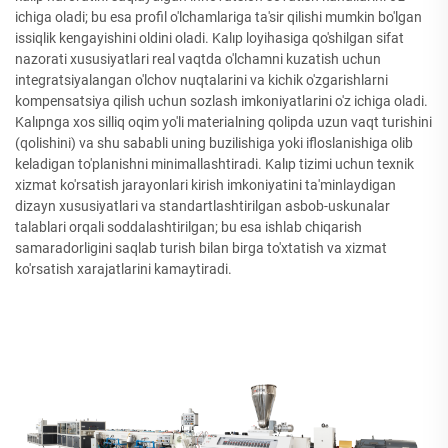
ichiga oladi; bu esa profil o'lchamlariga ta'sir qilishi mumkin bo'lgan
issiqlik kengayishini oldini oladi. Kalıp loyihasiga qo'shilgan sifat
nazorati xususiyatlari real vaqtda o'lchamni kuzatish uchun
integratsiyalangan o'lchov nuqtalarini va kichik o'zgarishlarni
kompensatsiya qilish uchun sozlash imkoniyatlarini o'z ichiga oladi.
Kalıpnga xos silliq oqim yo'li materialning qolipda uzun vaqt turishini
(qolishini) va shu sababli uning buzilishiga yoki ifloslanishiga olib
keladigan to'planishni minimallashtiradi. Kalıp tizimi uchun texnik
xizmat ko'rsatish jarayonlari kirish imkoniyatini ta'minlaydigan
dizayn xususiyatlari va standartlashtirilgan asbob-uskunalar
talablari orqali soddalashtirilgan; bu esa ishlab chiqarish
samaradorligini saqlab turish bilan birga to'xtatish va xizmat
ko'rsatish xarajatlarini kamaytiradi.