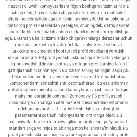
nazorat qiluvchi kompyuterlashtirilgan boshqaruv tizimlarini oʻz
ichiga oladi, bu esa ishlab chiqarish sikli davomida mahsulot
sifatining doimiylikka ega boʻlishini taʼminlaydi. Ushbu uskunalar
qattiqroq poʻlat detallardan yasalgan, shuningdek, qattiq sanoat
sharoitlarida uzluksiz ishlashga chidamli mustahkam qurilishga
ega. Ekstruziya kalibi tizimi ishlab chiqaruvchilarga derazalar uchun
ramkalar, bezovta qiluvchi gʻishtlar, izolyatsiya lentlari va
arxitektura elementlari kabi turli xil profil shakllarini yaratish
imkonini beradi. PS profil yasash uskunasiga integratsiyalangan
ilgʻor sovutish tizimlari ekstruziya qilingan profillarning toʻgʻri
qattiqlashishini taʼminlaydi va oʻlchamlarning aniqligini saqlaydi.
Uskunaning modulli dizayni uni texnik xizmat koʻrsatishni va
komponentlarni almashtirishni osonlashtiradi, bu esa ishlamay
qolish vaqtini minimal darajada kamaytiradi va ish unumdorligini
maksimal darajada oshiradi. Zamonaviy PS profil yasash
uskunalarga oʻrnatilgan sifat nazorati mexanizmlari avtomatik
oʻlcham nazorati, sirt sifatini tekshirish va real vaqtda
parametrlarni sozlash imkoniyatlarini oʻz ichiga oladi. Bu
xususiyatlar har bir ekstruziya qilingan profilning qatʼiy sanoat
standartlariga va mijoz talablariga mos kelishini taʼminlaydi. PS
profil yasash uskunasining koʻp funksiyali xususiyati oddiy profil