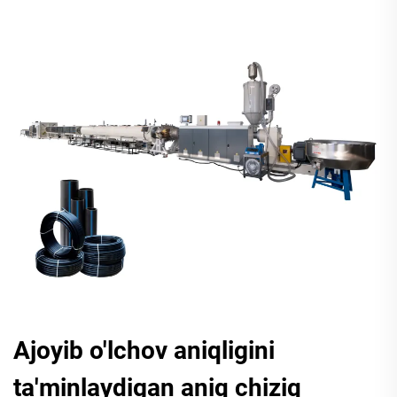
Ajoyib o'lchov aniqligini
ta'minlaydigan aniq chiziq