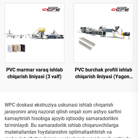
PVC marmar varaq ishlab
PVC burchak profili ishlab
chiqarish liniyasi (3 valf)
chiqarish liniyasi (Yagona
vintli ekstruder)
WPC doskasi ekstruziya uskunasi ishlab chiqarish
jarayonini aniq nazorat qilish orqali xom ashyo sarfini
kamaytirish hisobiga ajoyib iqtisodiy samaradorlikni
ta'minlaydi. Bu samaradorlik ishlab chiqaruvchilarga
materiallardan foydalanishni optimallashtirish va