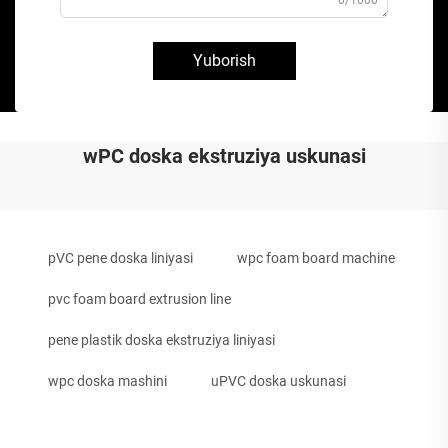
Yuborish
wPC doska ekstruziya uskunasi
pVC pene doska liniyasi
wpc foam board machine
pvc foam board extrusion line
pene plastik doska ekstruziya liniyasi
wpc doska mashini
uPVC doska uskunasi