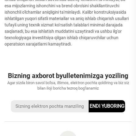
esa mijozlarning ishonchini va brend obro'sini shakllantiruvchi
ishonchli o'lchamlar aniqligini ta'minlaydi. Kalibr konstruksiyasida
ishlatilgan yuqori sifatli materiallar va aniq ishlab chiqarish usullari
tufayli uning texnik xizmat ko'rsatish talablari minimal darajada
saqlanadi, bu esa ishlatish muddatini uzaytiradi va ushbu ilg'or
texnologiyaga investitsiya qilgan ishlab chiqaruvchilar uchun
operatsion xarajatlarni kamaytiradi.
Bizning axborot byulletenimizga yoziling
Agar sizda biron savol bo'lsa, iltimos, elektron pochta qoldiring va biz siz
bilan iloji boricha tezroq bog'lanamiz
ENDI YUBORING