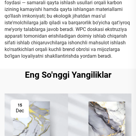
foydasi — samarali qayta ishlash usullari orqali karbon
izining kamayishi hamda qayta ishlangan materiallarni
qo'llash imkoniyati; bu ekologik jihatdan mas'ul
iste'molchilarga jalb qiladi va barqarorlik bo'yicha qat'iyroq
me'yoriy talablarga javob beradi. WPC doskasi ekstruziya
apparati tomonidan erishiladigan doimiy ishlab chiqarish
sifati ishlab chiqaruvchilarga ishonchli mahsulot ishlash
ko'rsatkichlari orqali kuchli brend obro'si va mijozlarga
bo'lgan loyaliyatni shakllantirishda yordam beradi.
Eng So'nggi Yangiliklar
15
Dec