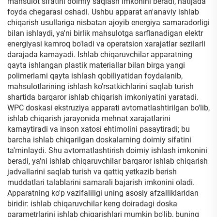
mahsulot sifatini doimiy saqlash imkonini beradi, natijada
foyda chegarasi oshadi. Ushbu apparat an'anaviy ishlab
chiqarish usullariga nisbatan ajoyib energiya samaradorligi
bilan ishlaydi, ya'ni birlik mahsulotga sarflanadigan elektr
energiyasi kamroq bo'ladi va operatsion xarajatlar sezilarli
darajada kamayadi. Ishlab chiqaruvchilar apparatning
qayta ishlangan plastik materiallar bilan birga yangi
polimerlarni qayta ishlash qobiliyatidan foydalanib,
mahsulotlarining ishlash ko'rsatkichlarini saqlab turish
shartida barqaror ishlab chiqarish imkoniyatini yaratadi.
WPC doskasi ekstruziya apparati avtomatlashtirilgan bo'lib,
ishlab chiqarish jarayonida mehnat xarajatlarini
kamaytiradi va inson xatosi ehtimolini pasaytiradi; bu
barcha ishlab chiqarilgan doskalarning doimiy sifatini
ta'minlaydi. Shu avtomatlashtirish doimiy ishlash imkonini
beradi, ya'ni ishlab chiqaruvchilar barqaror ishlab chiqarish
jadvallarini saqlab turish va qattiq yetkazib berish
muddatlari talablarini samarali bajarish imkonini oladi.
Apparatning ko'p vazifaliligi uning asosiy afzalliklaridan
biridir: ishlab chiqaruvchilar keng doiradagi doska
parametrlarini ishlab chiqarishlari mumkin bo'lib, buning