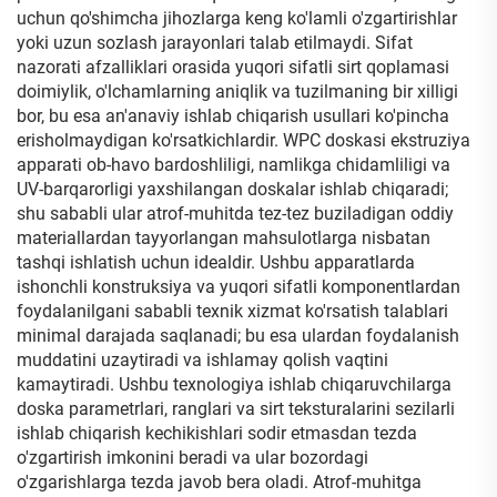
uchun qo'shimcha jihozlarga keng ko'lamli o'zgartirishlar
yoki uzun sozlash jarayonlari talab etilmaydi. Sifat
nazorati afzalliklari orasida yuqori sifatli sirt qoplamasi
doimiylik, o'lchamlarning aniqlik va tuzilmaning bir xilligi
bor, bu esa an'anaviy ishlab chiqarish usullari ko'pincha
erisholmaydigan ko'rsatkichlardir. WPC doskasi ekstruziya
apparati ob-havo bardoshliligi, namlikga chidamliligi va
UV-barqarorligi yaxshilangan doskalar ishlab chiqaradi;
shu sababli ular atrof-muhitda tez-tez buziladigan oddiy
materiallardan tayyorlangan mahsulotlarga nisbatan
tashqi ishlatish uchun idealdir. Ushbu apparatlarda
ishonchli konstruksiya va yuqori sifatli komponentlardan
foydalanilgani sababli texnik xizmat ko'rsatish talablari
minimal darajada saqlanadi; bu esa ulardan foydalanish
muddatini uzaytiradi va ishlamay qolish vaqtini
kamaytiradi. Ushbu texnologiya ishlab chiqaruvchilarga
doska parametrlari, ranglari va sirt teksturalarini sezilarli
ishlab chiqarish kechikishlari sodir etmasdan tezda
o'zgartirish imkonini beradi va ular bozordagi
o'zgarishlarga tezda javob bera oladi. Atrof-muhitga