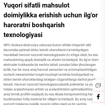
Yuqori sifatli mahsulot
doimiylikka erishish uchun ilg'or
haroratni boshqarish
texnologiyasi
WPC doskasi ekstruziya uskunasi butun ishlab chiqarish sikli
davomida optimal ishlov berish sharoitlarini ta'minlaydigan
murakkab harorat nazorati texnologiyasini o'z ichiga oladi, bu esa
mahsulotning ajoyib doimiylik va sifatini ta'minlaydi. Bu ilg'or tizim
ekstruder trubkasida bir nechta isitish zonalari bilan jihozlangan
bo'lib, har bir zona aniq harorat sensorlari va avtomatlashtirilgan
sozlash mexanizmlari orqali mustaqil ravishda boshqariladi va
ishlov berish sharoitlaridagi istalgan o'zgarishlarga darhol javob
beradi. Harorat nazorati texnologiyasi plastik polimerlar va yog'och
tolalar aralashmasini eritish va aralashtirishni optimallashtiruvchi
aniq termik profilni saqlaydi; bu esa ikkala komponentning ham
buzilmasdan to'liq material bir xilligini ta'minlaydi. Bu aniq nazorat
yog'och tolalarga issiqlik zararini oldini oladi va bir vaqtda