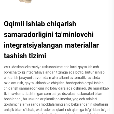
Oqimli ishlab chiqarish
samaradorligini ta'minlovchi
integratsiyalangan materiallar
tashish tizimi
WPC doskasi ekstruziya uskunasi materiallarni qayta ishlash
bo‘yicha to‘liq integratsiyalangan tizimga ega bo‘lib, butun ishlab
chiqarish jarayoni davomida materiallarni avtomatik ravishda
oziqlantirish, qayta ishlash va chiqishni boshqarish orqali ishlab
chiqarish samaradorligini inqilobiy darajada oshiradi. Bu murakkab
tizim avtomatlashtirilgan xom ashyo dozalash uskunalari bilan
boshlanadi, bu uskunalar plastik polimerlar, yog‘och tolalari,
qo‘shimchalar va rangli moddalarning aniq belgilangan nisbatlarini
aniqlik bilan o‘lchab, ekstruder oziqlantirish qismiga to‘g‘ridan-to‘g‘ri