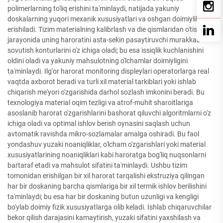
polimerlarning to'liq erishini ta'minlaydi, natijada yakuniy
doskalarning yuqori mexanik xususiyatlari va oshgan doimiylikka
erishiladi. Tizim materialning kalibrlash va die qismlaridan o'tish
jarayonida uning haroratini asta-sekin pasaytiruvchi murakkab
sovutish konturlarini o'z ichiga oladi; bu esa issiqlik kuchlanishini
oldini oladi va yakuniy mahsulotning o'lchamlar doimiyligini
ta'minlaydi. Ilg'or harorat monitoring displeylari operatorlarga real
vaqtda axborot beradi va turli xil material tarkiblari yoki ishlab
chiqarish me'yori o'zgarishida darhol sozlash imkonini beradi. Bu
texnologiya material oqim tezligi va atrof-muhit sharoitlariga
asoslanib harorat o'zgarishlarini bashorat qiluvchi algoritmlarni o'z
ichiga oladi va optimal ishlov berish oynasini saqlash uchun
avtomatik ravishda mikro-sozlamalar amalga oshiradi. Bu faol
yondashuv yuzaki noaniqliklar, o'lcham o'zgarishlari yoki material
xususiyatlarining noaniqliklari kabi haroratga bog'liq nuqsonlarni
bartaraf etadi va mahsulot sifatini ta'minlaydi. Ushbu tizim
tomonidan erishilgan bir xil harorat tarqalishi ekstruziya qilingan
har bir doskaning barcha qismlariga bir xil termik ishlov berilishini
ta'minlaydi; bu esa har bir doskaning butun uzunligi va kengligi
bo'ylab doimiy fizik xususiyatlarga olib keladi. Ishlab chiqaruvchilar
bekor qilish darajasini kamaytirish, yuzaki sifatini yaxshilash va