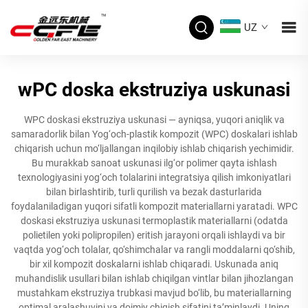
UZ
wPC doska ekstruziya uskunasi
WPC doskasi ekstruziya uskunasi — ayniqsa, yuqori aniqlik va
samaradorlik bilan Yog‘och-plastik kompozit (WPC) doskalari ishlab
chiqarish uchun mo‘ljallangan inqilobiy ishlab chiqarish yechimidir.
Bu murakkab sanoat uskunasi ilg‘or polimer qayta ishlash
texnologiyasini yog‘och tolalarini integratsiya qilish imkoniyatlari
bilan birlashtirib, turli qurilish va bezak dasturlarida
foydalaniladigan yuqori sifatli kompozit materiallarni yaratadi. WPC
doskasi ekstruziya uskunasi termoplastik materiallarni (odatda
polietilen yoki polipropilen) eritish jarayoni orqali ishlaydi va bir
vaqtda yog‘och tolalar, qo‘shimchalar va rangli moddalarni qo‘shib,
bir xil kompozit doskalarni ishlab chiqaradi. Uskunada aniq
muhandislik usullari bilan ishlab chiqilgan vintlar bilan jihozlangan
mustahkam ekstruziya trubkasi mavjud bo‘lib, bu materiallarning
optimal aralashuvini va doimiy chiqish sifatini ta’minlaydi. Uning