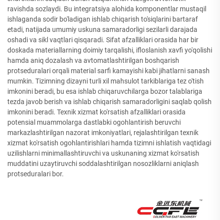
ravishda sozlaydi. Bu integratsiya alohida komponentlar mustaqil
ishlaganda sodir bo'ladigan ishlab chiqarish to'siqlarini bartaraf
etadi, natijada umumiy uskuna samaradorligi sezilarli darajada
oshadi va sikl vaqtlari qisqaradi. Sifat afzalliklari orasida har bir
doskada materiallarning doimiy tarqalishi, ifloslanish xavfi yo'qolishi
hamda aniq dozalash va avtomatlashtirilgan boshqarish
protseduralari orqali material sarfi kamayishi kabi jihatlarni sanash
mumkin. Tizimning dizayni turli xil mahsulot tarkiblariga tez o'tish
imkonini beradi, bu esa ishlab chiqaruvchilarga bozor talablariga
tezda javob berish va ishlab chiqarish samaradorligini saqlab qolish
imkonini beradi. Texnik xizmat ko'rsatish afzalliklari orasida
potensial muammolarga dastlabki ogohlantirish beruvchi
markazlashtirilgan nazorat imkoniyatlari, rejalashtirilgan texnik
xizmat ko'rsatish ogohlantirishlari hamda tizimni ishlatish vaqtidagi
uzilishlarni minimallashtiruvchi va uskunaning xizmat ko'rsatish
muddatini uzaytiruvchi soddalashtirilgan nosozliklarni aniqlash
protseduralari bor.