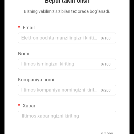
Bepul taklif olish
Bizning vakilimiz siz bilan tez orada bog'lanadi.
Email
0/100
Nomi
0/100
Kompaniya nomi
0/200
Xabar
0/1000