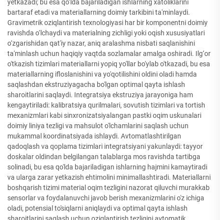
yetkazadi; bu esa qo‘lda bajariladigan ishlarning xatoliklarini
bartaraf etadi va materiallarning doimiy tarkibini ta'minlaydi.
Gravimetrik oziqlantirish texnologiyasi har bir komponentni doimiy
ravishda o‘lchaydi va materialning zichligi yoki oqish xususiyatlari
o‘zgarishidan qat'iy nazar, aniq aralashma nisbati saqlanishini
ta'minlash uchun haqiqiy vaqtda sozlamalar amalga oshiradi. Ilg‘or
o'tkazish tizimlari materiallarni yopiq yo'llar bo'ylab o'tkazadi, bu esa
materiallarning ifloslanishini va yo'qotilishini oldini oladi hamda
saqlashdan ekstruziyagacha bo'lgan optimal qayta ishlash
sharoitlarini saqlaydi. Integratsiya ekstruziya jarayoniga ham
kengaytiriladi: kalibratsiya qurilmalari, sovutish tizimlari va tortish
mexanizmlari kabi sinxronizatsiyalangan pastki oqim uskunalari
doimiy liniya tezligi va mahsulot o'lchamlarini saqlash uchun
mukammal koordinatsiyada ishlaydi. Avtomatlashtirilgan
qadoqlash va qoplama tizimlari integratsiyani yakunlaydi: tayyor
doskalar oldindan belgilangan talablarga mos ravishda tartibga
solinadi, bu esa qo'lda bajariladigan ishlarning hajmini kamaytiradi
va ularga zarar yetkazish ehtimolini minimallashtiradi. Materiallarni
boshqarish tizimi material oqim tezligini nazorat qiluvchi murakkab
sensorlar va foydalanuvchi javob berish mexanizmlarini o'z ichiga
oladi, potensial to'siqlarni aniqlaydi va optimal qayta ishlash
sharoitlarini saqlash uchun oziqlantirish tezligini avtomatik