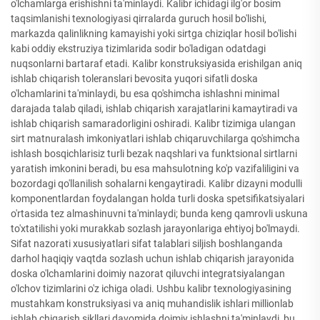
o'lchamlarga erishishni ta'minlaydi. Kalibr ichidagi ilg'or bosim
taqsimlanishi texnologiyasi qirralarda guruch hosil bo'lishi,
markazda qalinlikning kamayishi yoki sirtga chiziqlar hosil bo'lishi
kabi oddiy ekstruziya tizimlarida sodir bo'ladigan odatdagi
nuqsonlarni bartaraf etadi. Kalibr konstruksiyasida erishilgan aniq
ishlab chiqarish toleranslari bevosita yuqori sifatli doska
o'lchamlarini ta'minlaydi, bu esa qo'shimcha ishlashni minimal
darajada talab qiladi, ishlab chiqarish xarajatlarini kamaytiradi va
ishlab chiqarish samaradorligini oshiradi. Kalibr tizimiga ulangan
sirt matnuralash imkoniyatlari ishlab chiqaruvchilarga qo'shimcha
ishlash bosqichlarisiz turli bezak naqshlari va funktsional sirtlarni
yaratish imkonini beradi, bu esa mahsulotning ko'p vazifaliligini va
bozordagi qo'llanilish sohalarni kengaytiradi. Kalibr dizayni modulli
komponentlardan foydalangan holda turli doska spetsifikatsiyalari
o'rtasida tez almashinuvni ta'minlaydi; bunda keng qamrovli uskuna
to'xtatilishi yoki murakkab sozlash jarayonlariga ehtiyoj bo'lmaydi.
Sifat nazorati xususiyatlari sifat talablari siljish boshlanganda
darhol haqiqiy vaqtda sozlash uchun ishlab chiqarish jarayonida
doska o'lchamlarini doimiy nazorat qiluvchi integratsiyalangan
o'lchov tizimlarini o'z ichiga oladi. Ushbu kalibr texnologiyasining
mustahkam konstruksiyasi va aniq muhandislik ishlari millionlab
ishlab chiqarish sikllari davomida doimiy ishlashni ta'minlaydi, bu