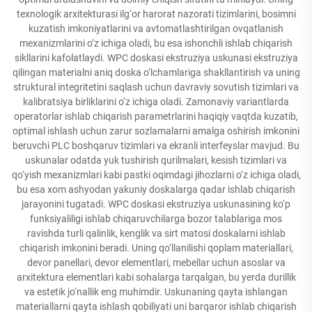
texnologik arxitekturasi ilg‘or harorat nazorati tizimlarini, bosimni
kuzatish imkoniyatlarini va avtomatlashtirilgan ovqatlanish
mexanizmlarini o‘z ichiga oladi, bu esa ishonchli ishlab chiqarish
sikllarini kafolatlaydi. WPC doskasi ekstruziya uskunasi ekstruziya
qilingan materialni aniq doska o‘lchamlariga shakllantirish va uning
struktural integritetini saqlash uchun davraviy sovutish tizimlari va
kalibratsiya birliklarini o‘z ichiga oladi. Zamonaviy variantlarda
operatorlar ishlab chiqarish parametrlarini haqiqiy vaqtda kuzatib,
optimal ishlash uchun zarur sozlamalarni amalga oshirish imkonini
beruvchi PLC boshqaruv tizimlari va ekranli interfeyslar mavjud. Bu
uskunalar odatda yuk tushirish qurilmalari, kesish tizimlari va
qo‘yish mexanizmlari kabi pastki oqimdagi jihozlarni o‘z ichiga oladi,
bu esa xom ashyodan yakuniy doskalarga qadar ishlab chiqarish
jarayonini tugatadi. WPC doskasi ekstruziya uskunasining ko‘p
funksiyaliligi ishlab chiqaruvchilarga bozor talablariga mos
ravishda turli qalinlik, kenglik va sirt matosi doskalarni ishlab
chiqarish imkonini beradi. Uning qo‘llanilishi qoplam materiallari,
devor panellari, devor elementlari, mebellar uchun asoslar va
arxitektura elementlari kabi sohalarga tarqalgan, bu yerda durillik
va estetik jo‘nallik eng muhimdir. Uskunaning qayta ishlangan
materiallarni qayta ishlash qobiliyati uni barqaror ishlab chiqarish