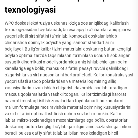
texnologiyasi
WPC doskasi ekstruziya uskunasi o'ziga xos aniqlikdagi kalibrlash
texnologiyasidan foydalanadi, bu esa ajoyib o'lchamlar aniqligini va
yuqori sifatli sirt sifatini ta'minlab, kompozit doskalar ishlab
chiqarishda doimiylik bo'yicha yangi sanoat standartlarini
belgilaydi. Bu ilg'or kalibr tizimi materialni doskaning butun kengligi
bo'ylab optimal tarzda taqsimlashni ta'minlash uchun hisoblangan
suyuqlik dinamikasi modeli yordamida aniq ishlab chiqilgan oqim
kanallariga ega bo'lib, mahsulot sifatini pasaytiruvchi qalinlikdagi
o'zgarishlar va sirt nuqsonlarini bartaraf etadi. Kalibr konstruksiyasi
yuqori sifatli asbob po'latlaridan va material oqimining silliq
xususiyatlarini uzun ishlab chiqarish davomida saqlab turadigan
maxsus qoplamalardan tashkil topgan. Kalibr tizimidagi harorat
nazorati mustaqil isitish zonalaridan foydalanadi, bu zonalarni
ma'lum formulaga mos ravishda material oqimining xususiyatlarini
va sirt sifatini optimallashtirish uchun sozlash mumkin. Kalibr
lablari mikro-sozlanadigan mexanizmlarga ega bo'lib, operatorlar
doskaning butun kengligi bo'ylab qalinligini aniq sozlashinga imkon
beradi, bu esa qat'iy sifat talablari bilan mos keladigan bir xil