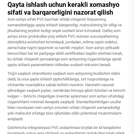
Qayta ishlash uchun kerakli xomashyo
sifati va barqarorligini nazorat qilish
Xom ashyo sifati PVC burchak ishlab chiqarish liniyasining
samaradorligiga qayta ishlash barqarorligi, mahsulotning bir xilligi va
jihozlarning yeyilish tezligi orqali sezilarli ta'sir ko'rsatadi. Qattiq xom
ashyo sinov protokollari joriy etilishi PVC rezinasi xususiyatlarining
doimiylikka erishishini ta'minlaydi, jumladan, eritma oqish indeksi,
zarrachalar hajmi taqsimoti va namlik miqdori. Xom ashyo yetkazib
beruvchilari har bir partiyaga tahlil sertifikatlari taqdim etishlari kerak,
bu ishlab chiqarish jamoalariga xom ashyoning o'zgarishlariga qarab
qayta ishlash parametrlarini oldindan sozlash imkonini beradi.
To'g'ri saqlash sharoitlarini saqlash xom ashyoning buzilishini oldini
oladi, bu esa qayta ishlash qiyinchiliklariga, sirt nuqsonlariga va
o'lchamlar noaniqlikka sabab bo'lishi mumkin. Haroratni nazorat
qilinadigan saqlash joylari, namlikdan himoya qilish tizimlari va birinchi
kelgan — birinchi chiqarilgan inventar aylanmasi xom ashyo sifatidagi
o'zgarishlarni minimal darajada saqlaydi. Standartlashtirilgan usullar
bilan muntazam xom ashyo sinovlari ishlab chiqarish samaradorligi
yoki mahsulot sifatiga ta'sir qilishidan oldin potentsial muammolarni
aniqlaydi.
Qo'shimcha integratsiyasi PVC aralashmasi bo'ylab bir xil tarqalishni
ta'minlash uchun aniq o'lchash va aralashtirish protokollari talab qiladi.