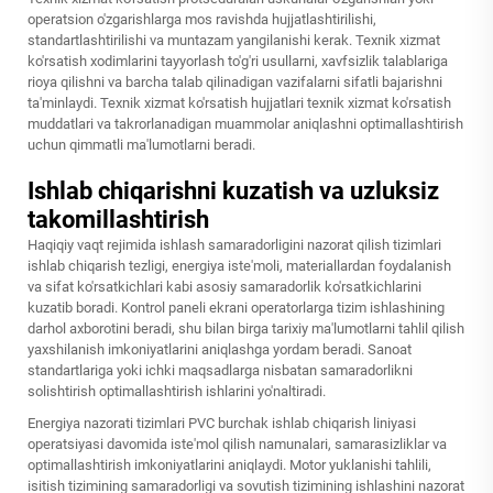
operatsion o'zgarishlarga mos ravishda hujjatlashtirilishi,
standartlashtirilishi va muntazam yangilanishi kerak. Texnik xizmat
ko'rsatish xodimlarini tayyorlash to'g'ri usullarni, xavfsizlik talablariga
rioya qilishni va barcha talab qilinadigan vazifalarni sifatli bajarishni
ta'minlaydi. Texnik xizmat ko'rsatish hujjatlari texnik xizmat ko'rsatish
muddatlari va takrorlanadigan muammolar aniqlashni optimallashtirish
uchun qimmatli ma'lumotlarni beradi.
Ishlab chiqarishni kuzatish va uzluksiz
takomillashtirish
Haqiqiy vaqt rejimida ishlash samaradorligini nazorat qilish tizimlari
ishlab chiqarish tezligi, energiya iste'moli, materiallardan foydalanish
va sifat ko'rsatkichlari kabi asosiy samaradorlik ko'rsatkichlarini
kuzatib boradi. Kontrol paneli ekrani operatorlarga tizim ishlashining
darhol axborotini beradi, shu bilan birga tarixiy ma'lumotlarni tahlil qilish
yaxshilanish imkoniyatlarini aniqlashga yordam beradi. Sanoat
standartlariga yoki ichki maqsadlarga nisbatan samaradorlikni
solishtirish optimallashtirish ishlarini yo'naltiradi.
Energiya nazorati tizimlari PVC burchak ishlab chiqarish liniyasi
operatsiyasi davomida iste'mol qilish namunalari, samarasizliklar va
optimallashtirish imkoniyatlarini aniqlaydi. Motor yuklanishi tahlili,
isitish tizimining samaradorligi va sovutish tizimining ishlashini nazorat