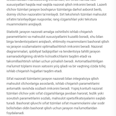
xususiyatlari haqida real vaqtda nazorat qilish imkonini beradi. Lazerli
o'lchov tizimlari jarayon boshqaruv tizimlariga darhol axborot berib,
doimiy o'lchov nazoratini ta'minlaydi. Sirt tekshirish tizimlari mahsulot
sifatini ta'sirlaydigan nuqsonlar, rang o'zgarishlari yoki tekstura
muammolarini aniqlaydi.
Statistik jarayon nazorati amalga oshirilishi ishlab chiqarish
parametrlarini va mahsulot xususiyatlarini kuzatib boradi, shu bilan
birga tendentsiyalarni aniqlash, ehtimoliy muammolarni bashorat qilish
va jarayon sozlamalarini optimallashtirish imkonini beradi. Nazorat
diagrammalari, qobiliyat tadqiqotlari va tendentsiya tahlili jarayon
samaradorligining ob'ektiv ko'rsatkichlarini taqdim etadi va
takomillashtirish ishlari uchun yo'nalish beradi. Avtomatlashtirilgan
ma'lumot to'plami inson xatosini yo'q qiladi va bir vaqtning o'zida to'liq
ishlab chiqarish hujjatlari taqdim etadi.
Sifat nazorati tizimlarini jarayon nazorati bilan integratsiya qilish
mahsulot o'lchovlariga asoslanib, ishlab chiqarish parametrlarini
avtomatik ravishda sozlash imkonini beradi. Yopiq konturli nazorat
tizimlari o'lchov yoki sifat o'zgarishlariga javoban harorat, tezlik yoki
sovutish parametrlarini sozlab, mahsulot spetsifikatsiyalarini saqlab
turadi. Bashorat qiluvchi sifat tizimlari sifat muammolarini ular sodir
bo'lishidan oldin bashorat qilish uchun jarayon ma'lumotlaridan
foydalanadi.