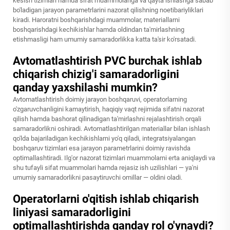
kesish tizimlari hamda sifat muammolariga va qayta ishlashga sabab
bo'ladigan jarayon parametrlarini nazorat qilishning noetibariyliklari
kiradi. Haroratni boshqarishdagi muammolar, materiallarni
boshqarishdagi kechikishlar hamda oldindan ta'mirlashning
etishmasligi ham umumiy samaradorlikka katta ta'sir ko'rsatadi.
Avtomatlashtirish PVC burchak ishlab
chiqarish chizig'i samaradorligini
qanday yaxshilashi mumkin?
Avtomatlashtirish doimiy jarayon boshqaruvi, operatorlarning
o'zgaruvchanligini kamaytirish, haqiqiy vaqt rejimida sifatni nazorat
qilish hamda bashorat qilinadigan ta'mirlashni rejalashtirish orqali
samaradorlikni oshiradi. Avtomatlashtirilgan materiallar bilan ishlash
qo'lda bajariladigan kechikishlarni yo'q qiladi, integratsiyalangan
boshqaruv tizimlari esa jarayon parametrlarini doimiy ravishda
optimallashtiradi. Ilg'or nazorat tizimlari muammolarni erta aniqlaydi va
shu tufayli sifat muammolari hamda rejasiz ish uzilishlari — ya'ni
umumiy samaradorlikni pasaytiruvchi omillar — oldini oladi.
Operatorlarni o'qitish ishlab chiqarish
liniyasi samaradorligini
optimallashtirishda qanday rol o'ynaydi?