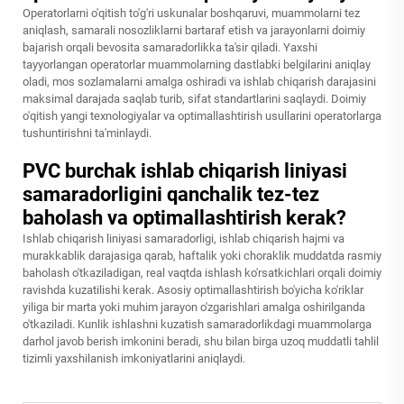
Operatorlarni o'qitish to'g'ri uskunalar boshqaruvi, muammolarni tez
aniqlash, samarali nosozliklarni bartaraf etish va jarayonlarni doimiy
bajarish orqali bevosita samaradorlikka ta'sir qiladi. Yaxshi
tayyorlangan operatorlar muammolarning dastlabki belgilarini aniqlay
oladi, mos sozlamalarni amalga oshiradi va ishlab chiqarish darajasini
maksimal darajada saqlab turib, sifat standartlarini saqlaydi. Doimiy
o'qitish yangi texnologiyalar va optimallashtirish usullarini operatorlarga
tushuntirishni ta'minlaydi.
PVC burchak ishlab chiqarish liniyasi
samaradorligini qanchalik tez-tez
baholash va optimallashtirish kerak?
Ishlab chiqarish liniyasi samaradorligi, ishlab chiqarish hajmi va
murakkablik darajasiga qarab, haftalik yoki choraklik muddatda rasmiy
baholash o'tkaziladigan, real vaqtda ishlash ko'rsatkichlari orqali doimiy
ravishda kuzatilishi kerak. Asosiy optimallashtirish bo'yicha ko'riklar
yiliga bir marta yoki muhim jarayon o'zgarishlari amalga oshirilganda
o'tkaziladi. Kunlik ishlashni kuzatish samaradorlikdagi muammolarga
darhol javob berish imkonini beradi, shu bilan birga uzoq muddatli tahlil
tizimli yaxshilanish imkoniyatlarini aniqlaydi.