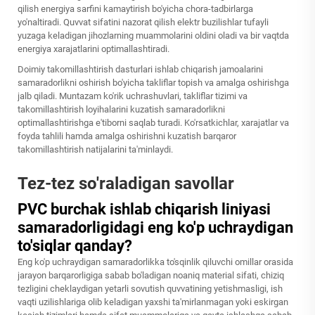
qilish energiya sarfini kamaytirish bo'yicha chora-tadbirlarga
yo'naltiradi. Quvvat sifatini nazorat qilish elektr buzilishlar tufayli
yuzaga keladigan jihozlarning muammolarini oldini oladi va bir vaqtda
energiya xarajatlarini optimallashtiradi.
Doimiy takomillashtirish dasturlari ishlab chiqarish jamoalarini
samaradorlikni oshirish bo'yicha takliflar topish va amalga oshirishga
jalb qiladi. Muntazam ko'rik uchrashuvlari, takliflar tizimi va
takomillashtirish loyihalarini kuzatish samaradorlikni
optimallashtirishga e'tiborni saqlab turadi. Ko'rsatkichlar, xarajatlar va
foyda tahlili hamda amalga oshirishni kuzatish barqaror
takomillashtirish natijalarini ta'minlaydi.
Tez-tez so'raladigan savollar
PVC burchak ishlab chiqarish liniyasi
samaradorligidagi eng ko'p uchraydigan
to'siqlar qanday?
Eng ko'p uchraydigan samaradorlikka to'sqinlik qiluvchi omillar orasida
jarayon barqarorligiga sabab bo'ladigan noaniq material sifati, chiziq
tezligini cheklaydigan yetarli sovutish quvvatining yetishmasligi, ish
vaqti uzilishlariga olib keladigan yaxshi ta'mirlanmagan yoki eskirgan