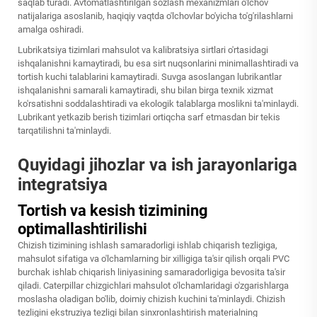
saqlab turadi. Avtomatlashtirilgan sozlash mexanizmlari o'lchov
natijalariga asoslanib, haqiqiy vaqtda o'lchovlar bo'yicha to'g'rilashlarni
amalga oshiradi.
Lubrikatsiya tizimlari mahsulot va kalibratsiya sirtlari o'rtasidagi
ishqalanishni kamaytiradi, bu esa sirt nuqsonlarini minimallashtiradi va
tortish kuchi talablarini kamaytiradi. Suvga asoslangan lubrikantlar
ishqalanishni samarali kamaytiradi, shu bilan birga texnik xizmat
ko'rsatishni soddalashtiradi va ekologik talablarga moslikni ta'minlaydi.
Lubrikant yetkazib berish tizimlari ortiqcha sarf etmasdan bir tekis
tarqatilishni ta'minlaydi.
Quyidagi jihozlar va ish jarayonlariga
integratsiya
Tortish va kesish tizimining
optimallashtirilishi
Chizish tizimining ishlash samaradorligi ishlab chiqarish tezligiga,
mahsulot sifatiga va o'lchamlarning bir xilligiga ta'sir qilish orqali PVC
burchak ishlab chiqarish liniyasining samaradorligiga bevosita ta'sir
qiladi. Caterpillar chizgichlari mahsulot o'lchamlaridagi o'zgarishlarga
moslasha oladigan bo'lib, doimiy chizish kuchini ta'minlaydi. Chizish
tezligini ekstruziya tezligi bilan sinxronlashtirish materialning