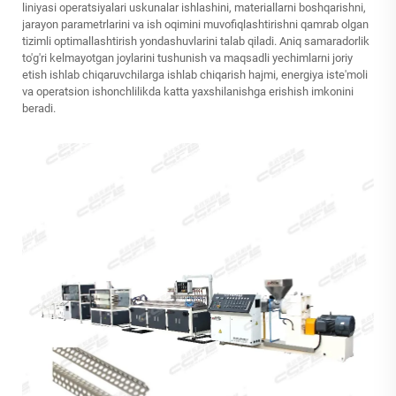
liniyasi operatsiyalari uskunalar ishlashini, materiallarni boshqarishni,
jarayon parametrlarini va ish oqimini muvofiqlashtirishni qamrab olgan
tizimli optimallashtirish yondashuvlarini talab qiladi. Aniq samaradorlik
to'g'ri kelmayotgan joylarini tushunish va maqsadli yechimlarni joriy
etish ishlab chiqaruvchilarga ishlab chiqarish hajmi, energiya iste'moli
va operatsion ishonchlilikda katta yaxshilanishga erishish imkonini
beradi.