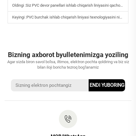
Oldingi :
Siz PVC devor panellari ishlab chiqarish liniyasini qachon yangilashingiz kerak?
Keyingi :
PVC burchak ishlab chiqarish liniyasi texnologiyasini nima ajratib turadi?
Bizning axborot byulletenimizga yoziling
Agar sizda biron savol bo'lsa, iltimos, elektron pochta qoldiring va biz siz
bilan iloji boricha tezroq bog'lanamiz
ENDI YUBORING