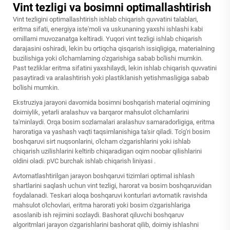
Vint tezligi va bosimni optimallashtirish
Vint tezligini optimallashtirish ishlab chiqarish quvvatini talablari,
eritma sifati, energiya iste'moli va uskunaning yaxshi ishlashi kabi
omillarni muvozanatga keltiradi. Yuqori vint tezligi ishlab chiqarish
darajasini oshiradi, lekin bu ortiqcha qisqarish issiqligiga, materialning
buzilishiga yoki o'lchamlarning o'zgarishiga sabab bo'lishi mumkin.
Past tezliklar eritma sifatini yaxshilaydi, lekin ishlab chiqarish quvvatini
pasaytiradi va aralashtirish yoki plastiklanish yetishmasligiga sabab
bo'lishi mumkin.
Ekstruziya jarayoni davomida bosimni boshqarish material oqimining
doimiylik, yetarli aralashuv va barqaror mahsulot o'lchamlarini
ta'minlaydi. Orqa bosim sozlamalari aralashuv samaradorligiga, eritma
haroratiga va yashash vaqti taqsimlanishiga ta'sir qiladi. To'g'ri bosim
boshqaruvi sirt nuqsonlarini, o'lcham o'zgarishlarini yoki ishlab
chiqarish uzilishlarini keltirib chiqaradigan oqim noobar qilishlarini
oldini oladi.
pVC burchak ishlab chiqarish liniyasi
.
Avtomatlashtirilgan jarayon boshqaruvi tizimlari optimal ishlash
shartlarini saqlash uchun vint tezligi, harorat va bosim boshqaruvidan
foydalanadi. Teskari aloqa boshqaruvi konturlari avtomatik ravishda
mahsulot o'lchovlari, eritma harorati yoki bosim o'zgarishlariga
asoslanib ish rejimini sozlaydi. Bashorat qiluvchi boshqaruv
algoritmlari jarayon o'zgarishlarini bashorat qilib, doimiy ishlashni