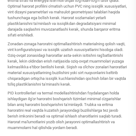
eritma sifati va energiya iste'moli orqali to'g'ridan-to'g'ri ta'sir qiladi.
Optimal harorat profilini o'rnatish uchun PVC ning issiqlik xususiyatlari,
vint dizayni parametrlari va mahsulot geometriyasi talablari haqida
tushunchaga ega bo'lish kerak. Harorat sozlamalari yetarli
plastiklanishni ta'minlash va issiqlikdan degradatsiyani minimal
darajada saqlashni muvozanatlashi kerak, shunda barqaror eritma
sifati erishiladi.
Zonadan-zonaga haroratni optimallashtirish materialning qolish vaqti,
vint konfiguratsiyasi va issiqlik uzatish xususiyatlarini hisobga oladi.
Oziq-ovqat zonasidagi haroratlar asta-sekin isitishni rag'batlantirishi
kerak, lekin oldindan erish natijasida oziq-ovqat muammolari yuzaga
kelmaslikka e'tibor berilishi kerak. Siqish va o'lchov zonalari haroratlari
material xususiyatlarining buzilishini yoki sirt nuqsonlarini keltirib
chiqaradigan ortiqcha issiqlik kuchlanishidan qochish bilan bir vaqtda
to'liq plastiklanishni ta'minashi kerak.
PID kontrollerlari va termal modellashtirishdan foydalangan holda
ishlaydigan ilg'or haroratni boshqarish tizimlari minimal o'zgarishlar
bilan aniq haroratni boshqarishni ta'minlaydi. Trubka va eritma
haroratini real vaqtda kuzatish jarayondagi buzilishlarga tez javob
berish imkonini beradi va optimal ishlash sharoitlarini saqlab turadi.
Harorat ma'lumotlarini yozib olish jarayonni optimallashtirish va
muammolarni hal qilishda yordam beradi.