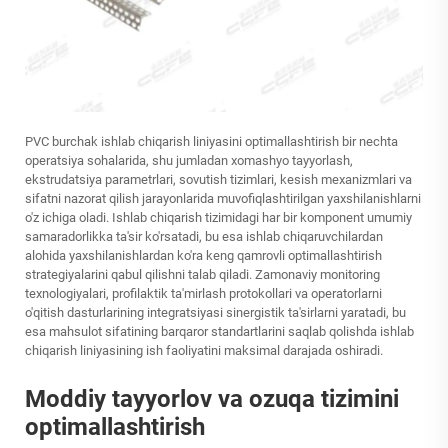
PVC burchak ishlab chiqarish liniyasini optimallashtirish bir nechta
operatsiya sohalarida, shu jumladan xomashyo tayyorlash,
ekstrudatsiya parametrlari, sovutish tizimlari, kesish mexanizmlari va
sifatni nazorat qilish jarayonlarida muvofiqlashtirilgan yaxshilanishlarni
o'z ichiga oladi. Ishlab chiqarish tizimidagi har bir komponent umumiy
samaradorlikka ta'sir ko'rsatadi, bu esa ishlab chiqaruvchilardan
alohida yaxshilanishlardan ko'ra keng qamrovli optimallashtirish
strategiyalarini qabul qilishni talab qiladi. Zamonaviy monitoring
texnologiyalari, profilaktik ta'mirlash protokollari va operatorlarni
o'qitish dasturlarining integratsiyasi sinergistik ta'sirlarni yaratadi, bu
esa mahsulot sifatining barqaror standartlarini saqlab qolishda ishlab
chiqarish liniyasining ish faoliyatini maksimal darajada oshiradi.
Moddiy tayyorlov va ozuqa tizimini
optimallashtirish