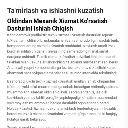
Ta'mirlash va ishlashni kuzatish
Oldindan Mexanik Xizmat Ko'rsatish
Dasturini Ishlab Chiqish
Keng qamrovli profilaktik texnik xizmat ko'rsatish dasturlari rejasiz
to'xtashlarni oldini olib, uskunalar ishlash samaradorligini saqlab turib,
komponentlarning xizmat ko'rsatish muddatini uzaytirish orqali PVC
burchak ishlab chiqarish liniyasining samaradorligini maksimal
darajada oshiradi. Texnik xizmat ko'rsatish jadvallari ishlab chiqarish
talablari bilan uskunalar ishonchliligi talablarini muvozanatlashi kerak.
Ahamiyati yuqori komponentlarga tez-tez tekshiruv o'tkazilishi kerak,
ahamiyati past bo'lgan elementlar esa uzunroq intervalda tekshiriladi.
Bashorat qiluvchi texnik xizmat ko'rsatish usullari ishlab chiqarishni
to'xtatish yoki sifat muammolariga sabab bo'ladigan ehtimoliy uskuna
muammolarini ulardan oldin aniqlaydi. Tebranish tahlili, issiqlik
tasvirlash va moy tahlili yorug'lik yopishqoqligi, o'rnatish muammolari
yoki moylash muammolari haqida dastlabki ogohlantirish beradi.
Holatni kuzatish tizimlari uskunalar ishlash tendentsiyalarini kuzatib
boradi va texnik xizmat ko'rsatishni vaqt oralig'iga emas, balki haqiqiy
holatga qarab belgilaydi.
Texnik xizmat ko'rsatish protseduralari uskunalar o'zgarishlari yoki