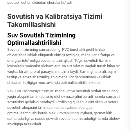
saqlash uchun oldindan choralar ko'radi.
Sovutish va Kalibratsiya Tizimi
Takomillashishi
Suv Sovutish Tizimining
Optimallashtirilishi
Sovutish tizimining samaradorligi PVC burchakli profil ishlab
chiqarishda ishlab chiqarish chizig'i tezligiga, mahsulot sifatiga va
energiya iste'moliga bevosita ta'sir qiladi. To'g'ri sovutish tizimini
loyihalash mahsulot o'lchamlarini va sirt sifatini saqlab turish bilan bir
vaqtda bir xil harorat pasayishini ta'minlaydi. Suvning harorati, oqim
tezligi va sovutish uzunligi aniq mahsulot geometriyasi va ishlab
chiqarish tezligiga mos ravishda optimallashtirilishi kerak.
Vakuum kalibratsiya tizimlari mahsulot va sovutish sirtlari o'rtasidagi
yaqin aloqani ta'minlab, aniq o'lchov nazoratini beradi hamda samarali
sovutishni qo'llab-quvvatlaydi. Profilning qulashi oldini olish va yetarli
sovutish aloqasini ta'minlash uchun vakuum darajasi
optimallashtirilishi kerak. Vakuum tankining loyihasi, germetiklik
samaradorligi va nasos quvvati sovutish samaradorligi hamda o'lchov
aniqligiga ta'sir qiladi.