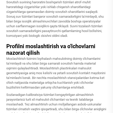
Sovutish suvining haroratini boshqarish tizimlari atrof-muhit
haroratidagi o'zgarishlar yoki ishlab chiqarish sharoitlaridagi
o'zgarishlarga qaramasdan doimiy sovutish sharoitlarini saqlaydi.
Sovuq suv tizimlari barqaror sovutish samaradorligini ta'minlaydi, shu
bilan birga issiqlik almashinuvchilari zavodda boshqa operatsiyalar
uchun sarflanmagan issiqlikni qayta tiklaydi. Suvni tozalash tizimlari
sovutish samaradorligini pasaytiruvchi qatlamlarning hosil bo'lishini,
korroziyani yoki biologik o'sishni oldini oladi.
Profilni moslashtirish va o'lchovlarni
nazorat qilish
Moslashtirish tizimini loyihalash mahsulotning doimiy o'lchamlarini
ta'minlaydi va shu bilan birga samarali sovutish hamda material
oqimini qulaylashtiradi. Moslashtirish plastinkalari mahsulot
geometriyasiga aniq mos kelishi va yetarli sovutish kontakt maydonini
ta'minlashi kerak. Bir nechta moslashtirish stansiyalaridan ketma-ket
o'tish natijasida materialga ortiqcha kuchlanish yoki o'lchovlar
buzilishini keltirmasdan yakuniy o'lchamlarga erishiladi.
Sozlanadigan kalibratsiya tizimlari kengaytirilgan almashtirish
jarayonlarisiz turli xil mahsulot o'lchamlari va texnik talablarga
moslashadi. Tez almashtirish uchun mo'ljallangan asbob-uskunalar
tizimlari o'rnatish vaqtini qisqartiradi, shu bilan birga o'lchovlar aniqligini