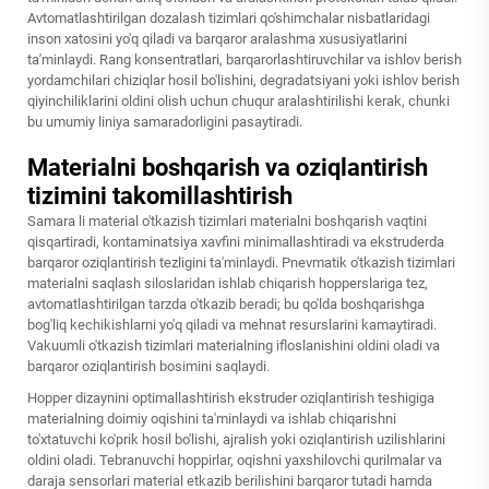
Avtomatlashtirilgan dozalash tizimlari qo'shimchalar nisbatlaridagi
inson xatosini yo'q qiladi va barqaror aralashma xususiyatlarini
ta'minlaydi. Rang konsentratlari, barqarorlashtiruvchilar va ishlov berish
yordamchilari chiziqlar hosil bo'lishini, degradatsiyani yoki ishlov berish
qiyinchiliklarini oldini olish uchun chuqur aralashtirilishi kerak, chunki
bu umumiy liniya samaradorligini pasaytiradi.
Materialni boshqarish va oziqlantirish
tizimini takomillashtirish
Samara li material o'tkazish tizimlari materialni boshqarish vaqtini
qisqartiradi, kontaminatsiya xavfini minimallashtiradi va ekstruderda
barqaror oziqlantirish tezligini ta'minlaydi. Pnevmatik o'tkazish tizimlari
materialni saqlash siloslaridan ishlab chiqarish hopperslariga tez,
avtomatlashtirilgan tarzda o'tkazib beradi; bu qo'lda boshqarishga
bog'liq kechikishlarni yo'q qiladi va mehnat resurslarini kamaytiradi.
Vakuumli o'tkazish tizimlari materialning ifloslanishini oldini oladi va
barqaror oziqlantirish bosimini saqlaydi.
Hopper dizaynini optimallashtirish ekstruder oziqlantirish teshigiga
materialning doimiy oqishini ta'minlaydi va ishlab chiqarishni
to'xtatuvchi ko'prik hosil bo'lishi, ajralish yoki oziqlantirish uzilishlarini
oldini oladi. Tebranuvchi hoppirlar, oqishni yaxshilovchi qurilmalar va
daraja sensorlari material etkazib berilishini barqaror tutadi hamda