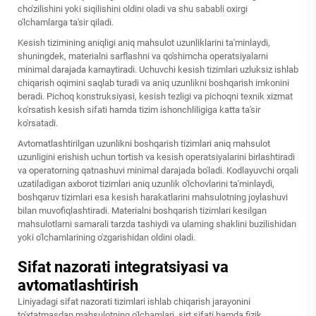
cho'zilishini yoki siqilishini oldini oladi va shu sababli oxirgi
o'lchamlarga ta'sir qiladi.
Kesish tizimining aniqligi aniq mahsulot uzunliklarini ta'minlaydi,
shuningdek, materialni sarflashni va qo'shimcha operatsiyalarni
minimal darajada kamaytiradi. Uchuvchi kesish tizimlari uzluksiz ishlab
chiqarish oqimini saqlab turadi va aniq uzunlikni boshqarish imkonini
beradi. Pichoq konstruksiyasi, kesish tezligi va pichoqni texnik xizmat
ko'rsatish kesish sifati hamda tizim ishonchliligiga katta ta'sir
ko'rsatadi.
Avtomatlashtirilgan uzunlikni boshqarish tizimlari aniq mahsulot
uzunligini erishish uchun tortish va kesish operatsiyalarini birlashtiradi
va operatorning qatnashuvi minimal darajada bo'ladi. Kodlayuvchi orqali
uzatiladigan axborot tizimlari aniq uzunlik o'lchovlarini ta'minlaydi,
boshqaruv tizimlari esa kesish harakatlarini mahsulotning joylashuvi
bilan muvofiqlashtiradi. Materialni boshqarish tizimlari kesilgan
mahsulotlarni samarali tarzda tashiydi va ularning shaklini buzilishidan
yoki o'lchamlarining o'zgarishidan oldini oladi.
Sifat nazorati integratsiyasi va
avtomatlashtirish
Liniyadagi sifat nazorati tizimlari ishlab chiqarish jarayonini
to'xtatmasdan mahsulotning o'lchamlari, sirt sifati hamda fizik