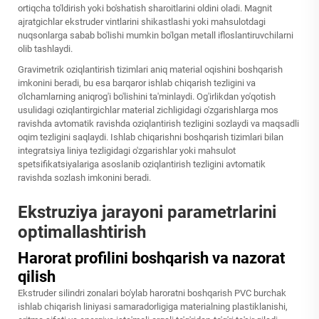
ortiqcha to'ldirish yoki bo'shatish sharoitlarini oldini oladi. Magnit
ajratgichlar ekstruder vintlarini shikastlashi yoki mahsulotdagi
nuqsonlarga sabab bo'lishi mumkin bo'lgan metall ifloslantiruvchilarni
olib tashlaydi.
Gravimetrik oziqlantirish tizimlari aniq material oqishini boshqarish
imkonini beradi, bu esa barqaror ishlab chiqarish tezligini va
o'lchamlarning aniqrog'i bo'lishini ta'minlaydi. Og'irlikdan yo'qotish
usulidagi oziqlantirgichlar material zichligidagi o'zgarishlarga mos
ravishda avtomatik ravishda oziqlantirish tezligini sozlaydi va maqsadli
oqim tezligini saqlaydi. Ishlab chiqarishni boshqarish tizimlari bilan
integratsiya liniya tezligidagi o'zgarishlar yoki mahsulot
spetsifikatsiyalariga asoslanib oziqlantirish tezligini avtomatik
ravishda sozlash imkonini beradi.
Ekstruziya jarayoni parametrlarini
optimallashtirish
Harorat profilini boshqarish va nazorat
qilish
Ekstruder silindri zonalari bo'ylab haroratni boshqarish PVC burchak
ishlab chiqarish liniyasi samaradorligiga materialning plastiklanishi,