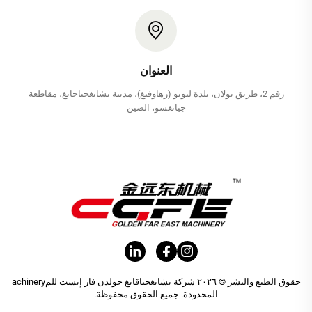
العنوان
رقم 2، طريق يولان، بلدة ليويو (زهاوفنغ)، مدينة تشانغجياجانغ، مقاطعة
جيانغسو، الصين
حقوق الطبع والنشر © ٢٠٢٦ شركة تشانغجياقانغ جولدن فار إيست للمachinery
المحدودة. جميع الحقوق محفوظة.