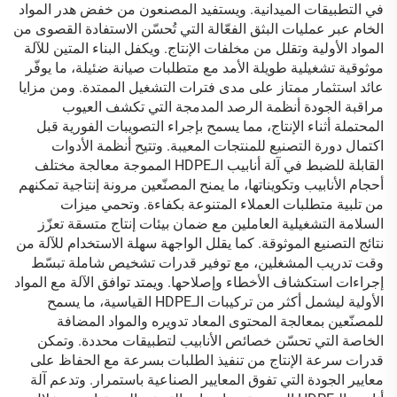
في التطبيقات الميدانية. ويستفيد المصنعون من خفض هدر المواد
الخام عبر عمليات البثق الفعّالة التي تُحسّن الاستفادة القصوى من
المواد الأولية وتقلل من مخلفات الإنتاج. ويكفل البناء المتين للآلة
موثوقية تشغيلية طويلة الأمد مع متطلبات صيانة ضئيلة، ما يوفّر
عائد استثمار ممتاز على مدى فترات التشغيل الممتدة. ومن مزايا
مراقبة الجودة أنظمة الرصد المدمجة التي تكشف العيوب
المحتملة أثناء الإنتاج، مما يسمح بإجراء التصويبات الفورية قبل
اكتمال دورة التصنيع للمنتجات المعيبة. وتتيح أنظمة الأدوات
القابلة للضبط في آلة أنابيب الـHDPE المموجة معالجة مختلف
أحجام الأنابيب وتكويناتها، ما يمنح المصنّعين مرونة إنتاجية تمكنهم
من تلبية متطلبات العملاء المتنوعة بكفاءة. وتحمي ميزات
السلامة التشغيلية العاملين مع ضمان بيئات إنتاج متسقة تعزّز
نتائج التصنيع الموثوقة. كما يقلل الواجهة سهلة الاستخدام للآلة من
وقت تدريب المشغلين، مع توفير قدرات تشخيص شاملة تبسّط
إجراءات استكشاف الأخطاء وإصلاحها. ويمتد توافق الآلة مع المواد
الأولية ليشمل أكثر من تركيبات الـHDPE القياسية، ما يسمح
للمصنّعين بمعالجة المحتوى المعاد تدويره والمواد المضافة
الخاصة التي تحسّن خصائص الأنابيب لتطبيقات محددة. وتمكن
قدرات سرعة الإنتاج من تنفيذ الطلبات بسرعة مع الحفاظ على
معايير الجودة التي تفوق المعايير الصناعية باستمرار. وتدعم آلة