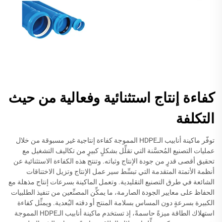
كفاءة إنتاج استثنائية وفعالية من حيث
التكلفة
توفّر ماكينة أنابيب الـHDPE المموجة كفاءة إنتاجية غير مسبوقة من خلال
عمليات التصنيع المُحسَّنة التي تقلِّل بشكلٍ كبيرٍ من تكاليف التشغيل مع
تحقيق أقصى قدرٍ من جودة الإنتاج وثباته. وتنتج هذه الكفاءة الاستثنائية عن
أنظمة الأتمتة المتقدمة التي تبسِّط سير عمل الإنتاج وتزيل الاختناقات
الشائعة في طرق التصنيع التقليدية. وتعمل الماكينة بسرعات إنتاج مذهلة مع
الحفاظ على معايير الجودة الصارمة، ما يمكِّن المصنِّعين من تنفيذ الطلبيات
الكبيرة بسرعةٍ دون المساس بسلامة المنتج أو دقته البُعدية. ويمثِّل كفاءة
استهلاك الطاقة ميزةً حاسمةً، إذ تستخدم ماكينة أنابيب الـHDPE المموجة