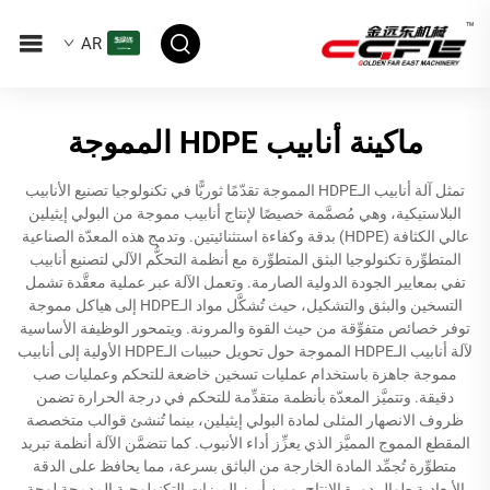
AR
ماكينة أنابيب HDPE المموجة
تمثل آلة أنابيب الـHDPE المموجة تقدّمًا ثوريًّا في تكنولوجيا تصنيع الأنابيب
البلاستيكية، وهي مُصمَّمة خصيصًا لإنتاج أنابيب مموجة من البولي إيثيلين
عالي الكثافة (HDPE) بدقة وكفاءة استثنائيتين. وتدمج هذه المعدّة الصناعية
المتطوِّرة تكنولوجيا البثق المتطوِّرة مع أنظمة التحكُّم الآلي لتصنيع أنابيب
تفي بمعايير الجودة الدولية الصارمة. وتعمل الآلة عبر عملية معقَّدة تشمل
التسخين والبثق والتشكيل، حيث تُشكَّل مواد الـHDPE إلى هياكل مموجة
توفر خصائص متفوِّقة من حيث القوة والمرونة. ويتمحور الوظيفة الأساسية
لآلة أنابيب الـHDPE المموجة حول تحويل حبيبات الـHDPE الأولية إلى أنابيب
مموجة جاهزة باستخدام عمليات تسخين خاضعة للتحكم وعمليات صب
دقيقة. وتتميَّز المعدّة بأنظمة متقدِّمة للتحكم في درجة الحرارة تضمن
ظروف الانصهار المثلى لمادة البولي إيثيلين، بينما تُنشئ قوالب متخصصة
المقطع المموج المميَّز الذي يعزِّز أداء الأنبوب. كما تتضمَّن الآلة أنظمة تبريد
متطوِّرة تُجمِّد المادة الخارجة من الباثق بسرعة، مما يحافظ على الدقة
الأبعادية طوال دورة الإنتاج. ومن أبرز الميزات التكنولوجية المدمجة لوحة