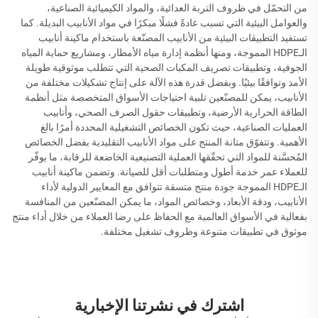
من التحمّل في ظروف التربة العدائية، والمواد الكيميائية الصناعية،
والعوامل البيئية التي تسبب عادةً فشلًا مبكرًا في مواد الأنابيب البديلة. كما
تستفيد التطبيقات البيئية من الأنابيب المصنّعة باستخدام ماكينة أنابيب
الـHDPE المموجة، ومنها أنظمة إدارة مياه الأمطار، ومشاريع حماية المياه
الجوفية، وتطبيقات تصريف المكبات الصحية التي تتطلب موثوقية طويلة
الأمد وتوافقًا بيئيًا. وبفضل قدرة هذه الآلة على إنتاج تشكيلات مختلفة من
الأنابيب، يمكن للمصنّعين تلبية احتياجات الأسواق المتخصصة مثل أنظمة
الطاقة الحرارية الأرضية، وتطبيقات حقول الصرف الصحي، وأنابيب
العمليات الصناعية، حيث تكون الخصائص التشغيلية المحددة أمرًا بالغ
الأهمية. وتتفوّق متانة المنتج على مواد الأنابيب التقليدية بفضل الخصائص
المُحسَّنة للمواد التي تحقّقها العملية التصنيعية الخاضعة للرقابة، ما يوفّر
للعملاء عمر خدمة أطول ومتطلبات أقل للصيانة. وتضمن ماكينة أنابيب
الـHDPE المموجة جودة منتج متسقة تتوافق مع المعايير الدولية لأداء
الأنابيب، ودقة الأبعاد، وخصائص المواد، ما يمكن المصنّعين من المنافسة
بفعالية في الأسواق العالمية مع الحفاظ على رضا العملاء من خلال أداء منتج
موثوق في تطبيقات متنوعة وظروف تشغيل مختلفة.
اشترك في نشرتنا الإخبارية