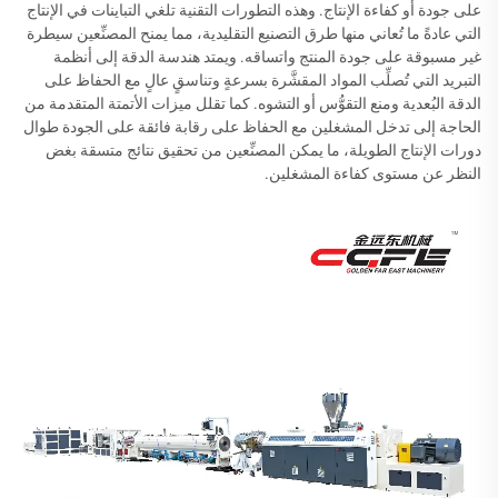
على جودة أو كفاءة الإنتاج. وهذه التطورات التقنية تلغي التباينات في الإنتاج
التي عادةً ما تُعاني منها طرق التصنيع التقليدية، مما يمنح المصنِّعين سيطرة
غير مسبوقة على جودة المنتج واتساقه. ويمتد هندسة الدقة إلى أنظمة
التبريد التي تُصلِّب المواد المقشَّرة بسرعةٍ وتناسقٍ عالٍ مع الحفاظ على
الدقة البُعدية ومنع التقوُّس أو التشوه. كما تقلل ميزات الأتمتة المتقدمة من
الحاجة إلى تدخل المشغلين مع الحفاظ على رقابة فائقة على الجودة طوال
دورات الإنتاج الطويلة، ما يمكن المصنِّعين من تحقيق نتائج متسقة بغض
النظر عن مستوى كفاءة المشغلين.