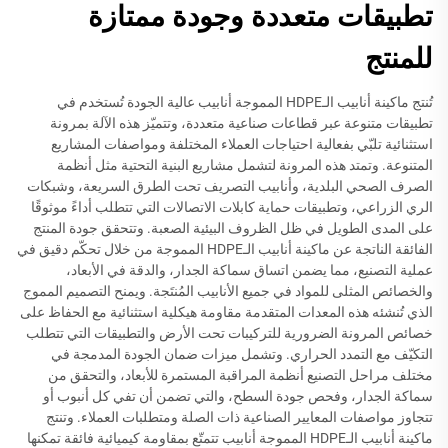
تطبيقات متعددة وجودة ممتازة
للمنتج
تُنتج ماكينة أنابيب الـHDPE المموجة أنابيب عالية الجودة تُستخدم في
تطبيقات متنوعة عبر قطاعات صناعية متعددة، وتتميّز هذه الآلة بمرونة
استثنائية تلبّي بفعالية احتياجات العملاء المختلفة ومواصفات المشاريع
المتنوعة. وتمتد هذه المرونة لتشمل مشاريع البنية التحتية مثل أنظمة
الصرف الصحي البلدية، وأنابيب التصريف تحت الطرق السريعة، وشبكات
الري الزراعي، وتطبيقات حماية كابلات الاتصالات التي تتطلب أداءً موثوقًا
على المدى الطويل في ظل الظروف البيئية الصعبة. وتتحقق جودة المنتج
الفائقة الناتجة عن ماكينة أنابيب الـHDPE المموجة من خلال تحكّم دقيق في
عملية التصنيع، مما يضمن اتساق سماكة الجدار، والدقة في الأبعاد،
والخصائص المثلى للمواد في جميع الأنابيب المُنتَجة. ويمنح التصميم المموج
الذي تُنشئه هذه المعدات المتقدمة مقاومة هيكلية استثنائية مع الحفاظ على
خصائص المرونة الضرورية للتركيبات تحت الأرض والتطبيقات التي تتطلب
التكيّف مع التمدد الحراري. وتشمل ميزات ضمان الجودة المدمجة في
مختلف مراحل التصنيع أنظمة المراقبة المستمرة للأبعاد، والتحقق من
سماكة الجدار، وفحص جودة السطح، والتي تضمن أن تفي كل أنبوب أو
تتجاوز مواصفات المعايير الصناعية ذات الصلة ومتطلبات العملاء. وتنتج
ماكينة أنابيب الـHDPE المموجة أنابيب تتمتّع بمقاومة كيميائية فائقة تمكنها