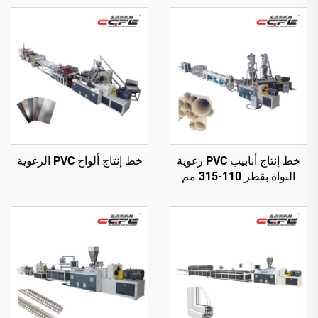
خط إنتاج أنابيب PVC رغوية
خط إنتاج ألواح PVC الرغوية
النواة بقطر 110-315 مم