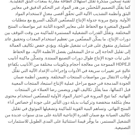
تقنية تسخين مبتكرة تقلِّل استهلاك الطاقة مقارنةً بمعدات البثق التقليدية.
كما يقلِّل التصميم المُحسَّن من هدر المواد عبر التحكم الدقيق في معايير
البثق وأنظمة التشذيب الآلية التي تحقِّق أقصى معدلٍ لاستخدام المواد
الأولية. وتتيح مرونة جدولة الإنتاج للمصنِّعين التكيُّف السريع مع متطلبات
السوق المتغيرة مع الحفاظ على معايير الجودة الثابتة عبر مواصفات المنتج
المختلفة. وتقلِّل القدرات التشغيلية المستمرة للماكينة من وقت التوقف بين
دورات الإنتاج، ما يمكِّن المصنِّعين من تعظيم استخدام المعدات وتحقيق عائد
استثماري متفوق على فترات تشغيل طويلة. ويؤدي خفض تكاليف العمالة
إلى تقليل الحاجة إلى تدخل المشغلين بفضل الأنظمة الآلية، مع الحفاظ
على ثبات جودة الإنتاج طوال دورات التصنيع الممتدة. وتتمكَّن ماكينة أنابيب
الـHDPE المموجة من معالجة أحجام وتكوينات مختلفة من الأنابيب بكفاءةٍ
عاليةٍ عبر تغييرات سريعة في الأدوات وإجراءات الإعداد الآلية التي تقلِّل
أوقات الانتقال بين مواصفات المنتجات المختلفة. وتضمن أنظمة ضمان
الجودة المدمجة في جميع مراحل عملية الإنتاج استبعاد المنتجات المعيبة
قبل اكتمالها، مما يقلِّل تكاليف الهدر ويضمن رضا العملاء عن المنتجات
النهائية. كما تتيح المرونة في اختيار المواد الأولية للمصنِّعين استخدام محتوى
معادٍ بتكلفة منخفضة وتركيبات بديلة دون التأثير على جودة أو خصائص أداء
المنتج النهائي. وتساهم البنية القوية للماكينة وتشغيلها الموثوق في تقليل
تكاليف الصيانة مع ضمان القدرة الإنتاجية الثابتة على مدى سنوات عديدة من
التشغيل المستمر، ما يوفِّر قيمةً استثنائيةً على المدى الطويل للاستثمارات
التصنيعية.