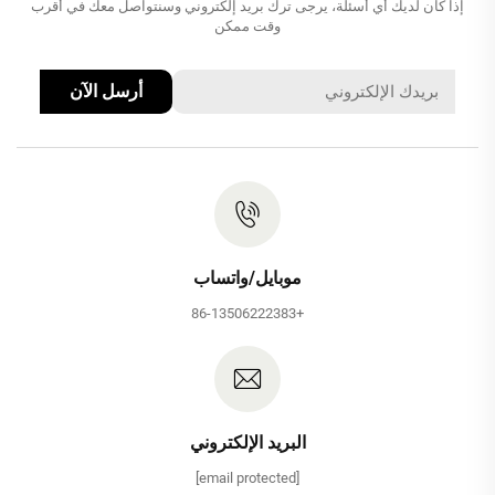
إذا كان لديك أي أسئلة، يرجى ترك بريد إلكتروني وسنتواصل معك في أقرب
وقت ممكن
أرسل الآن
موبايل/واتساب
+86-13506222383
البريد الإلكتروني
[email protected]