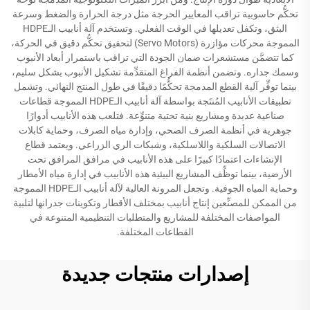
تحكُّم حاسوبية تراقب المعايير الحرجة مثل درجة الحرارة والضغط وسرعة
البثق، وتكفل تعديلها في الوقت الفعلي. وتستخدم آلة أنابيب الـHDPE
المموجة محركات مؤازرة (Servo Motors) لتحقيق تحكُّم دقيق في الحركة،
كما تتضمَّن مستشعرات ضمان الجودة التي تراقب باستمرار أبعاد الأنبوب
وسمك جداره. وتضمن أنظمة الفراغ المتقدِّمة تشكيل الأنبوب بشكل سليم،
بينما توفِّر آلية القطع المدمجة تحكُّمًا دقيقًا في طول المنتج النهائي. وتشمل
تطبيقات الأنابيب المُنتَجة بواسطة آلة أنابيب الـHDPE المموجة قطاعات
صناعية عديدة ومشاريع بنية تحتية متنوِّعة. فتلعب هذه الأنابيب أدوارًا
جوهرية في أنظمة الصرف الصحي، وإدارة مياه الصرف، وحماية كابلات
الاتصالات السلكية واللاسلكية، وشبكات الري الزراعي. ويعتمد قطاع
الإنشاءات اعتمادًا كبيرًا على هذه الأنابيب في مرافق المرافق تحت
الأرضية، بينما توظِّف المشاريع البيئية هذه الأنابيب في إدارة مياه الأمطار
وحماية المياه الجوفية. وتجعل المرونة العالية لآلة أنابيب الـHDPE المموجة
من الممكن للمصنِّعين إنتاج أنابيب بمختلف الأقطار وتكوينات جدرانها لتلبية
المواصفات المختلفة للمشاريع والمتطلبات التنظيمية المتنوعة في
القطاعات المختلفة.
إصدارات منتجات جديدة