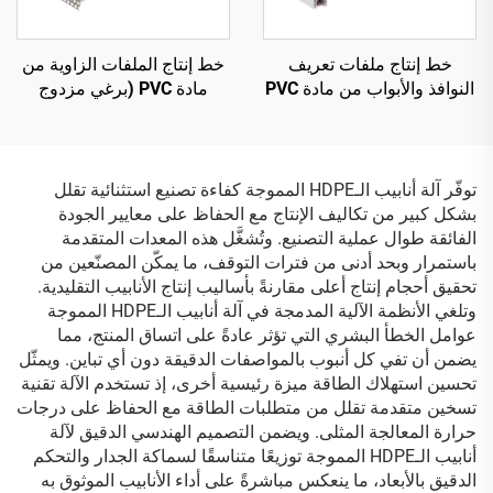
خط إنتاج ملفات تعريف
خط إنتاج الملفات الزاوية من
النوافذ والأبواب من مادة PVC
مادة PVC (برغي مزدوج
مخروطي الشكل)
توفّر آلة أنابيب الـHDPE المموجة كفاءة تصنيع استثنائية تقلل
بشكل كبير من تكاليف الإنتاج مع الحفاظ على معايير الجودة
الفائقة طوال عملية التصنيع. وتُشغَّل هذه المعدات المتقدمة
باستمرار وبحد أدنى من فترات التوقف، ما يمكّن المصنّعين من
تحقيق أحجام إنتاج أعلى مقارنةً بأساليب إنتاج الأنابيب التقليدية.
وتلغي الأنظمة الآلية المدمجة في آلة أنابيب الـHDPE المموجة
عوامل الخطأ البشري التي تؤثر عادةً على اتساق المنتج، مما
يضمن أن تفي كل أنبوب بالمواصفات الدقيقة دون أي تباين. ويمثّل
تحسين استهلاك الطاقة ميزة رئيسية أخرى، إذ تستخدم الآلة تقنية
تسخين متقدمة تقلل من متطلبات الطاقة مع الحفاظ على درجات
حرارة المعالجة المثلى. ويضمن التصميم الهندسي الدقيق لآلة
أنابيب الـHDPE المموجة توزيعًا متناسقًا لسماكة الجدار والتحكم
الدقيق بالأبعاد، ما ينعكس مباشرةً على أداء الأنابيب الموثوق به