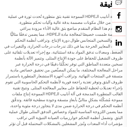
الدقيقة
تضم آلة أنابيب الـHDPE المموجة تقنية بثق متطورة تُحدث ثورة في عملية
التصنيع من خلال مكونات مصممة بدقة عالية وآليات تحكم متطورة.
ويستخدم هذا النظام المتقدم مباضع بثق عالية الأداء مزودة ببراغي
متخصصة صُممت خصيصًا لمعالجة مادة الـHDPE، مما يضمن تدفقًا مثاليًّا
للمواد والتسخين المتجانس طوال دورة الإنتاج. وتراقب أنظمة التحكم
الدقيقة المعايير الحرجة بما في ذلك تدرجات درجات الحرارة، والتغيرات في
الضغط، ومعدلات تدفق المواد بدقة استثنائية، مع إجراء تعديلات تلقائية على
ظروف التشغيل للحفاظ على جودة الإنتاج المثلى. وتتميز الآلة بأنظمة
تسخين متعددة المناطق التي توفر تحكُّمًا دقيقًا في درجة الحرارة عبر
مراحل المعالجة المختلفة، ما يمكن المصنِّعين من تحقيق خصائص مادية
متسقة في المنتجات النهائية. وتراقب أجهزة الاستشعار المتطورة باستمرار
ظروف البثق وتوفر تغذية راجعة فورية لأنظمة التحكم الحاسوبية التي تقوم
بإجراء تعديلات لحظية للحفاظ على معايير المعالجة المثلى. وتتيح تقنية
القالب المتطورة المدمجة في آلة أنابيب الـHDPE المموجة إنتاج ملفات
مموجة مُشكَّلة بشكلٍ مثاليٍّ بأبعادٍ متسقة وجودة سطحية فائقة. وتدقّق
أنظمة التحكم في درجة الحرارة ضمن مدى لا يتجاوز درجة مئوية واحدة،
مما يضمن اللزوجة المناسبة للمواد وخصائص التدفق المثلى طوال عملية
البثق. وتشمل أنظمة التحكم خوارزميات الصيانة التنبؤية التي تراقب
مؤشرات أداء المعدات وتُنذِر المشغلين بالمشكلات المحتملة قبل أن تؤثر