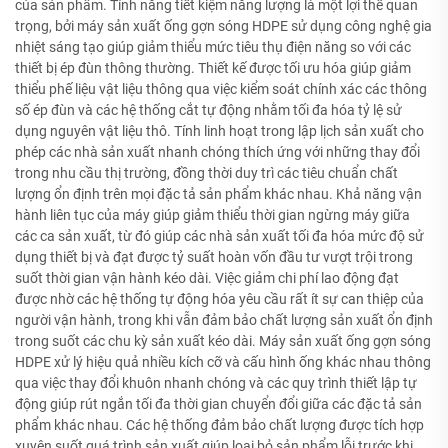
của sản phẩm. Tính năng tiết kiệm năng lượng là một lợi thế quan
trọng, bởi máy sản xuất ống gợn sóng HDPE sử dụng công nghệ gia
nhiệt sáng tạo giúp giảm thiểu mức tiêu thụ điện năng so với các
thiết bị ép đùn thông thường. Thiết kế được tối ưu hóa giúp giảm
thiểu phế liệu vật liệu thông qua việc kiểm soát chính xác các thông
số ép đùn và các hệ thống cắt tự động nhằm tối đa hóa tỷ lệ sử
dụng nguyên vật liệu thô. Tính linh hoạt trong lập lịch sản xuất cho
phép các nhà sản xuất nhanh chóng thích ứng với những thay đổi
trong nhu cầu thị trường, đồng thời duy trì các tiêu chuẩn chất
lượng ổn định trên mọi đặc tả sản phẩm khác nhau. Khả năng vận
hành liên tục của máy giúp giảm thiểu thời gian ngừng máy giữa
các ca sản xuất, từ đó giúp các nhà sản xuất tối đa hóa mức độ sử
dụng thiết bị và đạt được tỷ suất hoàn vốn đầu tư vượt trội trong
suốt thời gian vận hành kéo dài. Việc giảm chi phí lao động đạt
được nhờ các hệ thống tự động hóa yêu cầu rất ít sự can thiệp của
người vận hành, trong khi vẫn đảm bảo chất lượng sản xuất ổn định
trong suốt các chu kỳ sản xuất kéo dài. Máy sản xuất ống gợn sóng
HDPE xử lý hiệu quả nhiều kích cỡ và cấu hình ống khác nhau thông
qua việc thay đổi khuôn nhanh chóng và các quy trình thiết lập tự
động giúp rút ngắn tối đa thời gian chuyển đổi giữa các đặc tả sản
phẩm khác nhau. Các hệ thống đảm bảo chất lượng được tích hợp
xuyên suốt quá trình sản xuất giúp loại bỏ sản phẩm lỗi trước khi