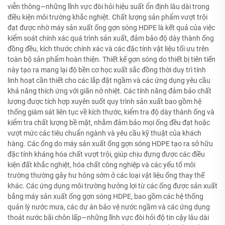
viễn thông—những lĩnh vực đòi hỏi hiệu suất ổn định lâu dài trong
điều kiện môi trường khắc nghiệt. Chất lượng sản phẩm vượt trội
đạt được nhờ máy sản xuất ống gợn sóng HDPE là kết quả của việc
kiểm soát chính xác quá trình sản xuất, đảm bảo độ dày thành ống
đồng đều, kích thước chính xác và các đặc tính vật liệu tối ưu trên
toàn bộ sản phẩm hoàn thiện. Thiết kế gợn sóng do thiết bị tiên tiến
này tạo ra mang lại độ bền cơ học xuất sắc đồng thời duy trì tính
linh hoạt cần thiết cho các lắp đặt ngầm và các ứng dụng yêu cầu
khả năng thích ứng với giãn nở nhiệt. Các tính năng đảm bảo chất
lượng được tích hợp xuyên suốt quy trình sản xuất bao gồm hệ
thống giám sát liên tục về kích thước, kiểm tra độ dày thành ống và
kiểm tra chất lượng bề mặt, nhằm đảm bảo mọi ống đều đạt hoặc
vượt mức các tiêu chuẩn ngành và yêu cầu kỹ thuật của khách
hàng. Các ống do máy sản xuất ống gợn sóng HDPE tạo ra sở hữu
đặc tính kháng hóa chất vượt trội, giúp chịu đựng được các điều
kiện đất khắc nghiệt, hóa chất công nghiệp và các yếu tố môi
trường thường gây hư hỏng sớm ở các loại vật liệu ống thay thế
khác. Các ứng dụng môi trường hưởng lợi từ các ống được sản xuất
bằng máy sản xuất ống gợn sóng HDPE, bao gồm các hệ thống
quản lý nước mưa, các dự án bảo vệ nước ngầm và các ứng dụng
thoát nước bãi chôn lấp—những lĩnh vực đòi hỏi độ tin cậy lâu dài