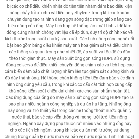
bị các cơ chế điều khiển nhiệt độ tiên tiến nhằm đảm bảo điều kiện
nóng chảy tối ưu cho vật liệu polyethylene, trong khi các khuôn
chuyên dụng tạo ra hình dáng gợn sóng đặc trưng giúp nâng cao
hiệu năng của ống. Máy tích hợp hệ thống làm mát tinh vi để làm
đông cứng nhanh chóng vật liệu đã ép đùn, duy trì độ chính xác về
kích thước trong suốt chu kỳ sản xuất. Các tính năng công nghệ nổi
bật bao gồm bảng điều khiển máy tính hóa giám sát và điều chỉnh
các thông số quan trọng như nhiệt độ, áp suất và tốc độ ép đùn
theo thời gian thực. Máy sản xuất ống gợn sóng HDPE sử dụng
động cơ servo để điều khiển chuyển động chính xác và tích hợp các
cảm biến đảm bảo chất lượng nhằm liên tục giám sát đường kính và
độ dày thành ống. Hệ thống chân không tiên tiến đảm bảo việc định
hình ống đúng yêu cầu, trong khi các cơ cấu cắt tích hợp cung cấp
khả năng kiểm soát chiều dài chính xác cho sản phẩm hoàn tất.
Các ứng dụng của ống do máy sản xuất ống gợn sóng HDPE tạo ra
bao phủ nhiều ngành công nghiệp và dự án hạ tầng. Những ống
này đóng vai trò thiết yếu trong các hệ thống thoát nước, quản lý
nước thải, bảo vệ cáp viễn thông và mạng lưới tưới tiêu nông
nghiệp. Ngành xây dựng phụ thuộc rất nhiều vào những ống này
cho các tiện ích ngầm, trong khi các dự án môi trường sử dụng
chúng trong quản lý nước mưa và bảo vệ nước ngầm. Tính linh hoạt