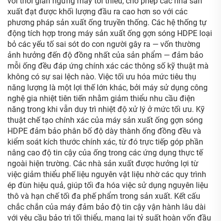
với thời gian ngừng máy tối thiểu, cho phép các nhà sản
xuất đạt được khối lượng đầu ra cao hơn so với các
phương pháp sản xuất ống truyền thống. Các hệ thống tự
động tích hợp trong máy sản xuất ống gợn sóng HDPE loại
bỏ các yếu tố sai sót do con người gây ra — vốn thường
ảnh hưởng đến độ đồng nhất của sản phẩm — đảm bảo
mỗi ống đều đáp ứng chính xác các thông số kỹ thuật mà
không có sự sai lệch nào. Việc tối ưu hóa mức tiêu thụ
năng lượng là một lợi thế lớn khác, bởi máy sử dụng công
nghệ gia nhiệt tiên tiến nhằm giảm thiểu nhu cầu điện
năng trong khi vẫn duy trì nhiệt độ xử lý ở mức tối ưu. Kỹ
thuật chế tạo chính xác của máy sản xuất ống gợn sóng
HDPE đảm bảo phân bố độ dày thành ống đồng đều và
kiểm soát kích thước chính xác, từ đó trực tiếp góp phần
nâng cao độ tin cậy của ống trong các ứng dụng thực tế
ngoài hiện trường. Các nhà sản xuất được hưởng lợi từ
việc giảm thiểu phế liệu nguyên vật liệu nhờ các quy trình
ép đùn hiệu quả, giúp tối đa hóa việc sử dụng nguyên liệu
thô và hạn chế tối đa phế phẩm trong sản xuất. Kết cấu
chắc chắn của máy đảm bảo độ tin cậy vận hành lâu dài
với yêu cầu bảo trì tối thiểu, mang lại tỷ suất hoàn vốn đầu