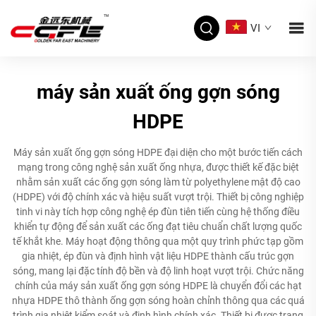
VI
máy sản xuất ống gợn sóng
HDPE
Máy sản xuất ống gợn sóng HDPE đại diện cho một bước tiến cách
mạng trong công nghệ sản xuất ống nhựa, được thiết kế đặc biệt
nhằm sản xuất các ống gợn sóng làm từ polyethylene mật độ cao
(HDPE) với độ chính xác và hiệu suất vượt trội. Thiết bị công nghiệp
tinh vi này tích hợp công nghệ ép đùn tiên tiến cùng hệ thống điều
khiển tự động để sản xuất các ống đạt tiêu chuẩn chất lượng quốc
tế khắt khe. Máy hoạt động thông qua một quy trình phức tạp gồm
gia nhiệt, ép đùn và định hình vật liệu HDPE thành cấu trúc gợn
sóng, mang lại đặc tính độ bền và độ linh hoạt vượt trội. Chức năng
chính của máy sản xuất ống gợn sóng HDPE là chuyển đổi các hạt
nhựa HDPE thô thành ống gợn sóng hoàn chỉnh thông qua các quá
trình gia nhiệt kiểm soát và định hình chính xác. Thiết bị được trang