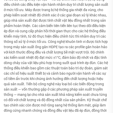
điều chỉnh các điều kiện vận hành nhằm duy trì chất lượng sản xuất
ở mức tối ưu. Máy được trang bị hệ thống gia nhiệt đa vùng, cho
phép kiểm soát nhiệt độ chính xác ở các giai đoạn xử lý khác nhau,
giúp nhà sản xuất đạt được tính chất vật liệu đồng nhất trong sản
phẩm hoàn thiện. Các cảm biến tiên tiến liên tục theo dõi điều kiện
ép đùn và cung cấp phản hồi thời gian thực cho các hệ thống điều
khiển máy tính, từ đó thực hiện điều chỉnh tức thì nhằm duy trì các
thông số xử lý ở mức tối ưu. Công nghệ khuôn tinh vi được tích hợp
trong máy sản xuất ống gân HDPE tạo ra các profile gân hoàn hảo
với kích thước đồng đều và chất lượng bề mặt vượt trội. Độ chính
xác kiểm soát nhiệt độ đạt mức ±1°C, đảm bảo độ nhớt và đặc tính
dòng chảy của vật liệu phù hợp trong suốt quá trình ép đùn. Các hệ
thống điều khiển bao gồm các thuật toán bảo trì dự đoán, giám sát
các chỉ số hiệu suất thiết bị và cảnh báo người vận hành về các sự
cố tiềm ẩn trước khi chúng ảnh hưởng đến chất lượng hoặc hiệu
quả sản xuất. Tiến bộ công nghệ này loại bỏ các biến động trong
sản xuất — vốn thường gặp ở các phương pháp sản xuất truyền
thống — mang lại cho nhà sản xuất khả năng kiểm soát chưa từng
có đối với chất lượng và độ đồng nhất của sản phẩm. Kỹ thuật chế
tạo chính xác còn được mở rộng sang hệ thống làm mát, giúp làm
đông cứng nhanh chóng và đồng đều vật liệu đã ép đùn, đồng thời