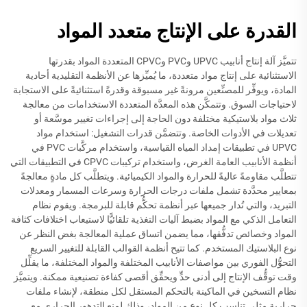
القدرة على الإنتاج متعدد المواد
تتميَّز آلة إنتاج أنابيب UPVC وPVC وCPVC المتعددة المواد بقدرتها
الاستثنائية على إنتاج مواد متعددة، ما يُميِّزها عن الأنظمة التقليدية أحادية
المادة، ويوفِّر للمصنِّعين مرونةً غير مسبوقة وقدرةً استثنائيةً على الاستجابة
لاحتياجات السوق. وتتمكَّن هذه المعدَّة المتعددة الاستخدامات من معالجة
ثلاث مواد بلاستيكية مختلفة دون الحاجة إلى إجراءات تغيير موسَّعة أو
تعديلات في الأدوات الخاصة. وتتضمَّن قدرات التشغيل: استخدام مواد
UPVC في تطبيقات إمداد المياه القياسية، واستخدام مركَّبات PVC في
أنظمة الأنابيب العامة الغرض، واستخدام تركيبات CPVC في التطبيقات التي
تتطلَّب مقاومةً عاليةً للحرارة والمواد الكيميائية. ويتطلَّب كل مادةٍ معالجةً
بمعايير محدَّدة تشمل ملفات درجات الحرارة وسرعات المسمار ومعدلات
التبريد، والتي تُدار جميعها عبر أنظمة تحكُّم قابلة للبرمجة. ويقوم نظام
التعامل الذكي مع المواد بضبط آليات التغذية تلقائيًّا لاستيعاب اختلافات كثافة
المواد وخصائص تدفُّقها، مما يضمن اتساق عملية المعالجة بغض النظر عن
نوع البلاستيك المستخدم. كما تتيح أنظمة القوالب القابلة للتغيير السريع
التحوُّل الفوري بين مواصفات الأنابيب المختلفة والمواد المختلفة، ما يقلِّل
وقت توقُّف الإنتاج إلى أدنى حدٍّ ويحقِّق أقصى كفاءة تصنيعية ممكنة. ويتميَّز
نظام التسخين في الماكينة بالتحكم المستقل لكل منطقة، لإنشاء ملفات
حرارية مثلى تناسب كل نوع من المواد، وذلك لمنع التدهور الحراري مع