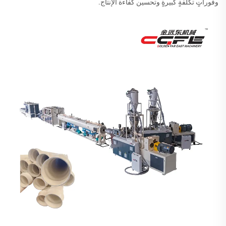
وفوراتٍ تكلفةٍ كبيرةٍ وتحسين كفاءة الإنتاج.