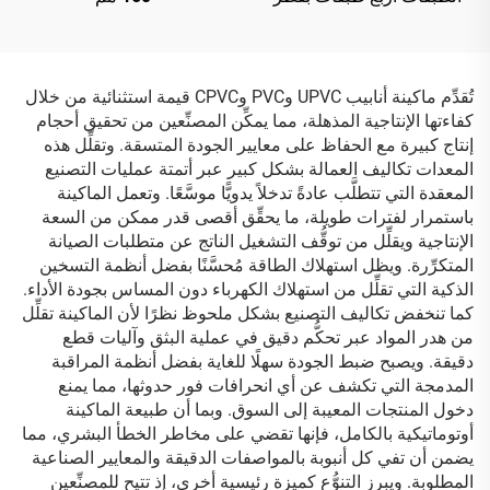
20-63 مم
تُقدِّم ماكينة أنابيب UPVC وPVC وCPVC قيمة استثنائية من خلال
كفاءتها الإنتاجية المذهلة، مما يمكِّن المصنِّعين من تحقيق أحجام
إنتاج كبيرة مع الحفاظ على معايير الجودة المتسقة. وتقلِّل هذه
المعدات تكاليف العمالة بشكل كبير عبر أتمتة عمليات التصنيع
المعقدة التي تتطلَّب عادةً تدخلاً يدويًّا موسَّعًا. وتعمل الماكينة
باستمرار لفترات طويلة، ما يحقِّق أقصى قدر ممكن من السعة
الإنتاجية ويقلِّل من توقُّف التشغيل الناتج عن متطلبات الصيانة
المتكرِّرة. ويظل استهلاك الطاقة مُحسَّنًا بفضل أنظمة التسخين
الذكية التي تقلِّل من استهلاك الكهرباء دون المساس بجودة الأداء.
كما تنخفض تكاليف التصنيع بشكل ملحوظ نظرًا لأن الماكينة تقلِّل
من هدر المواد عبر تحكُّم دقيق في عملية البثق وآليات قطع
دقيقة. ويصبح ضبط الجودة سهلًا للغاية بفضل أنظمة المراقبة
المدمجة التي تكشف عن أي انحرافات فور حدوثها، مما يمنع
دخول المنتجات المعيبة إلى السوق. وبما أن طبيعة الماكينة
أوتوماتيكية بالكامل، فإنها تقضي على مخاطر الخطأ البشري، مما
يضمن أن تفي كل أنبوبة بالمواصفات الدقيقة والمعايير الصناعية
المطلوبة. ويبرز التنوُّع كميزة رئيسية أخرى، إذ تتيح للمصنِّعين