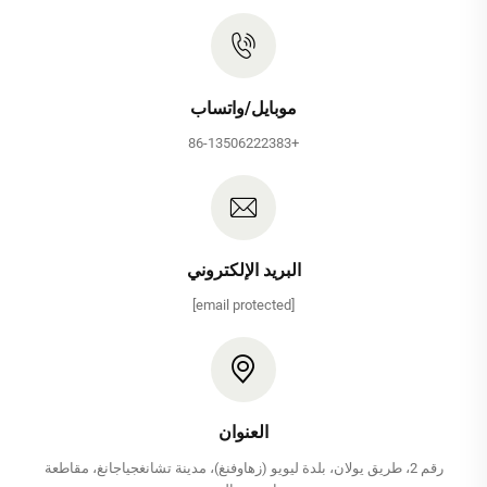
موبايل/واتساب
+86-13506222383
البريد الإلكتروني
[email protected]
العنوان
رقم 2، طريق يولان، بلدة ليويو (زهاوفنغ)، مدينة تشانغجياجانغ، مقاطعة