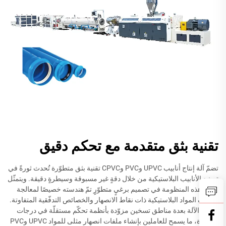
تقنية بثق متقدمة مع تحكم دقيق
تضمّ آلة إنتاج أنابيب UPVC وPVC وCPVC تقنية بثق متطوّرة تُحدث ثورةً في
تصنيع الأنابيب البلاستيكية من خلال دقةٍ غير مسبوقة وسيطرةٍ دقيقة. ويتمثّل
جوهر هذه المنظومة في تصميم برغيٍ متطوّرٍ تمّ هندسته خصيصًا لمعالجة
مختلف المواد البلاستيكية ذات نقاط الانصهار والخصائص التدفّقية المتفاوتة.
وتتميّز الآلة بعدة مناطق تسخين مزوّدة بأنظمة تحكّم مستقلّة في درجات
الحرارة، ما يسمح للعاملين بإنشاء ملفات انصهار مثلى للمواد UPVC وPVC