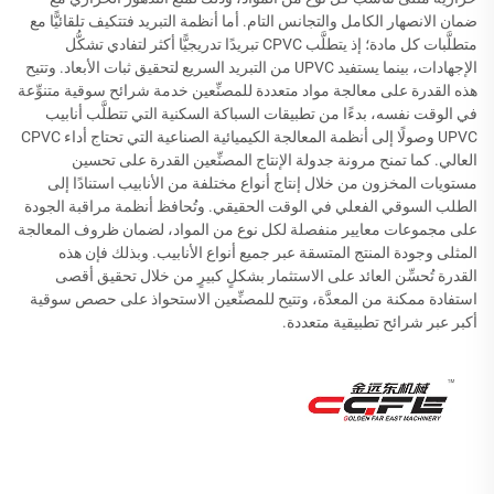
ضمان الانصهار الكامل والتجانس التام. أما أنظمة التبريد فتتكيف تلقائيًّا مع
متطلَّبات كل مادة؛ إذ يتطلَّب CPVC تبريدًا تدريجيًّا أكثر لتفادي تشكُّل
الإجهادات، بينما يستفيد UPVC من التبريد السريع لتحقيق ثبات الأبعاد. وتتيح
هذه القدرة على معالجة مواد متعددة للمصنِّعين خدمة شرائح سوقية متنوِّعة
في الوقت نفسه، بدءًا من تطبيقات السباكة السكنية التي تتطلَّب أنابيب
UPVC وصولًا إلى أنظمة المعالجة الكيميائية الصناعية التي تحتاج أداء CPVC
العالي. كما تمنح مرونة جدولة الإنتاج المصنِّعين القدرة على تحسين
مستويات المخزون من خلال إنتاج أنواع مختلفة من الأنابيب استنادًا إلى
الطلب السوقي الفعلي في الوقت الحقيقي. وتُحافظ أنظمة مراقبة الجودة
على مجموعات معايير منفصلة لكل نوع من المواد، لضمان ظروف المعالجة
المثلى وجودة المنتج المتسقة عبر جميع أنواع الأنابيب. وبذلك فإن هذه
القدرة تُحسِّن العائد على الاستثمار بشكلٍ كبيرٍ من خلال تحقيق أقصى
استفادة ممكنة من المعدَّة، وتتيح للمصنِّعين الاستحواذ على حصص سوقية
أكبر عبر شرائح تطبيقية متعددة.