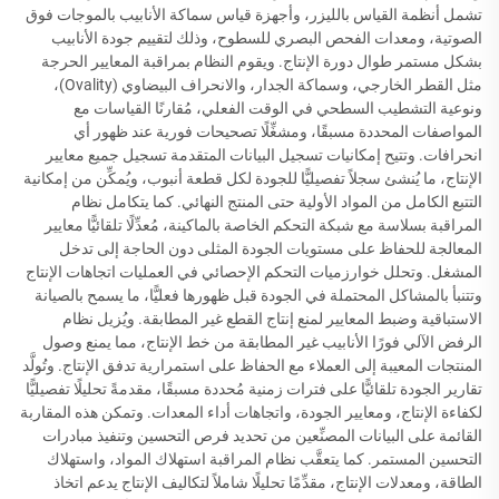
تشمل أنظمة القياس بالليزر، وأجهزة قياس سماكة الأنابيب بالموجات فوق
الصوتية، ومعدات الفحص البصري للسطوح، وذلك لتقييم جودة الأنابيب
بشكل مستمر طوال دورة الإنتاج. ويقوم النظام بمراقبة المعايير الحرجة
مثل القطر الخارجي، وسماكة الجدار، والانحراف البيضاوي (Ovality)،
ونوعية التشطيب السطحي في الوقت الفعلي، مُقارنًا القياسات مع
المواصفات المحددة مسبقًا، ومشغِّلًا تصحيحات فورية عند ظهور أي
انحرافات. وتتيح إمكانيات تسجيل البيانات المتقدمة تسجيل جميع معايير
الإنتاج، ما يُنشئ سجلاً تفصيليًّا للجودة لكل قطعة أنبوب، ويُمكِّن من إمكانية
التتبع الكامل من المواد الأولية حتى المنتج النهائي. كما يتكامل نظام
المراقبة بسلاسة مع شبكة التحكم الخاصة بالماكينة، مُعدِّلًا تلقائيًّا معايير
المعالجة للحفاظ على مستويات الجودة المثلى دون الحاجة إلى تدخل
المشغل. وتحلل خوارزميات التحكم الإحصائي في العمليات اتجاهات الإنتاج
وتتنبأ بالمشاكل المحتملة في الجودة قبل ظهورها فعليًّا، ما يسمح بالصيانة
الاستباقية وضبط المعايير لمنع إنتاج القطع غير المطابقة. ويُزيل نظام
الرفض الآلي فورًا الأنابيب غير المطابقة من خط الإنتاج، مما يمنع وصول
المنتجات المعيبة إلى العملاء مع الحفاظ على استمرارية تدفق الإنتاج. وتُولَّد
تقارير الجودة تلقائيًّا على فترات زمنية مُحددة مسبقًا، مقدمةً تحليلًا تفصيليًّا
لكفاءة الإنتاج، ومعايير الجودة، واتجاهات أداء المعدات. وتمكن هذه المقاربة
القائمة على البيانات المصنِّعين من تحديد فرص التحسين وتنفيذ مبادرات
التحسين المستمر. كما يتعقَّب نظام المراقبة استهلاك المواد، واستهلاك
الطاقة، ومعدلات الإنتاج، مقدِّمًا تحليلًا شاملاً لتكاليف الإنتاج يدعم اتخاذ