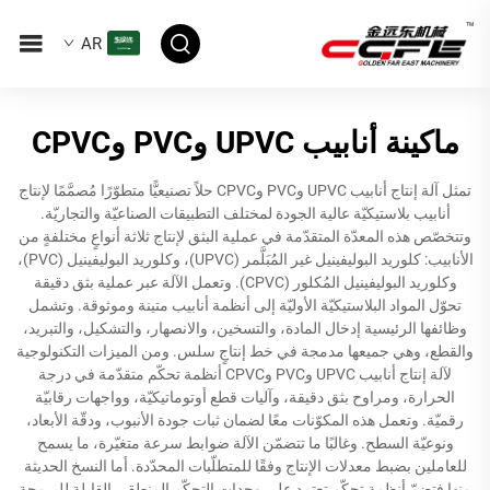
AR
ماكينة أنابيب UPVC وPVC وCPVC
تمثل آلة إنتاج أنابيب UPVC وPVC وCPVC حلاً تصنيعيًّا متطوّرًا مُصمَّمًا لإنتاج
أنابيب بلاستيكيّة عالية الجودة لمختلف التطبيقات الصناعيّة والتجاريّة.
وتتخصّص هذه المعدّة المتقدّمة في عملية البثق لإنتاج ثلاثة أنواعٍ مختلفةٍ من
الأنابيب: كلوريد البوليفينيل غير المُبَلَّمر (UPVC)، وكلوريد البوليفينيل (PVC)،
وكلوريد البوليفينيل المُكلور (CPVC). وتعمل الآلة عبر عملية بثق دقيقة
تحوّل المواد البلاستيكيّة الأوليّة إلى أنظمة أنابيب متينة وموثوقة. وتشمل
وظائفها الرئيسية إدخال المادة، والتسخين، والانصهار، والتشكيل، والتبريد،
والقطع، وهي جميعها مدمجة في خط إنتاجٍ سلس. ومن الميزات التكنولوجية
لآلة إنتاج أنابيب UPVC وPVC وCPVC أنظمة تحكّم متقدّمة في درجة
الحرارة، ومراوح بثق دقيقة، وآليات قطع أوتوماتيكيّة، وواجهات رقابيّة
رقميّة. وتعمل هذه المكوّنات معًا لضمان ثبات جودة الأنبوب، ودقّة الأبعاد،
ونوعيّة السطح. وغالبًا ما تتضمّن الآلة ضوابط سرعة متغيّرة، ما يسمح
للعاملين بضبط معدلات الإنتاج وفقًا للمتطلّبات المحدّدة. أما النسخ الحديثة
منها فتضمّ أنظمة تحكّم تعتمد على وحدات التحكّم المنطقي القابلة للبرمجة