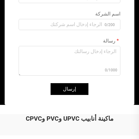
اسم الشركة
0/200
رسالة
0/1000
إرسال
ماكينة أنابيب UPVC وPVC وCPVC