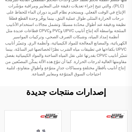
(PLC)، والتي تتيح إجراء تعديلات دقيقة على المعايير ومراقبة مؤشّرات
الإنتاج في الوقت الفعلي. ويستخدم نظام التبريد دوران الماء للحفاظ على
درجات الحرارة المثلى طوال عملية البثق، بينما يوفّر وحدة القطع قطعًا
نظيفة ودقيقة عند أطوال محدّدة مسبقًا. وتشمل مجالات استخدام الأنابيب
المنتَجة بواسطة آلة إنتاج أنابيب UPVC وPVC وCPVC قطاعات عديدة مثل
أنظمة إمداد المياه، وشبكات الصرف الصحي، وتركيبات المواسير
الكهربائية، والمصانع المعالجة للمواد الكيميائية، وأنظمة الري. وتتميّز أنابيب
UPVC بكفاءتها في تطبيقات مياه الشرب نظرًا لخصائصها غير السامّة، بينما
تتميّز أنابيب CPVC بقدرتها على نقل المياه الساخنة والمواد الكيميائية بفضل
مقاومتها العالية لدرجات الحرارة. كما أن تنوّع هذه الآلة يمكّن المصنّعين من
إنتاج أنابيب بأقطارٍ مختلفةٍ وسماكات جدارٍ متنوّعةٍ وأطوالٍ متفاوتةٍ، لتلبية
احتياجات السوق المتنوّعة ومعايير الصناعة.
إصدارات منتجات جديدة