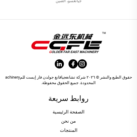
جيانغسو، الصين
حقوق الطبع والنشر © ٢٠٢٦ شركة تشانغجياقانغ جولدن فار إيست للمachinery
المحدودة. جميع الحقوق محفوظة.
روابط سريعة
الصفحة الرئيسية
من نحن
المنتجات