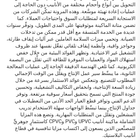
التحويل بين أنواع وأحجام مختلفة من الأنابيب دون الحاجة إلى
عمليات إعادة تهيئة موسَّعة. وهذه المرونة تمكِّن الشركات من
الاستجابة السريعة لمتطلبات السوق واحتياجات العملاء. كما
تضمن متانة الماكينة موثوقيتها على المدى الطويل، وتوفِّر سنوات
عديدة من الخدمة المتسقة مع أقل قدر ممكن من تدخلات
الصيانة. وتحمي ميزات السلامة العاملين عبر آليات إيقاف طارئة،
وحواجز واقية، وأنظمة إيقاف تلقائي تفعِّل نفسها عند ظروف
التشغيل غير الاعتيادية. وتظهر الفوائد البيئية من خلال خفض
استهلاك المواد والعمليات الموفرة للطاقة التي تقلِّل من البصمة
الكربونية. كما تلغي الهندسة الدقيقة الحاجة إلى عمليات المعالجة
الثانوية، ما يبسِّط سير عمل الإنتاج ويقلِّل من الوقت الإجمالي
المطلوب للتصنيع. وتنعكس عوائد الاستثمار بسرعة من خلال
زيادة السعة الإنتاجية، وانخفاض التكاليف التشغيلية، وتحسين
جودة المنتج التي تسمح بتحقيق أسعار سوقية مرتفعة. وتوفر
الدعم الفني وتوافر قطع الغيار الحد الأدنى من التعطيلات في
جداول الإنتاج، بينما تبسِّط الواجهات سهلة الاستخدام تدريب
المشغلين وتقلِّل من المتطلبات المهارية. وتضع هذه المزايا
الشاملة ماكينة أنابيب UPVC وPVC وCPVC كاستثمارٍ جوهريٍّ
للمصنِّعين الذين يسعون إلى اكتساب مزايا تنافسية في قطاع
أنابيب البلاستيك.