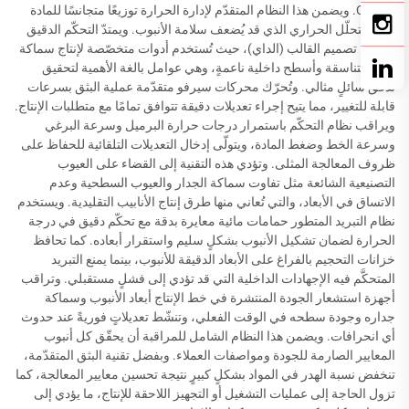
وCPVC. ويضمن هذا النظام المتقدّم لإدارة الحرارة توزيعًا متجانسًا للمادة
ومنع التحلّل الحراري الذي قد يُضعف سلامة الأنبوب. ويمتدّ التحكّم الدقيق
ليشمل تصميم القالب (الداي)، حيث تُستخدم أدوات متخصّصة لإنتاج سماكة
جدارٍ متناسقة وأسطح داخلية ناعمةٍ، وهي عوامل بالغة الأهمية لتحقيق
تدفّق سائلٍ مثالي. وتُحرّك محركات سيرفو متقدّمة عملية البثق بسرعات
قابلة للتغيير، مما يتيح إجراء تعديلات دقيقة تتوافق تمامًا مع متطلبات الإنتاج.
ويراقب نظام التحكّم باستمرار درجات حرارة البرميل وسرعة البرغي
وسرعة الخط وضغط المادة، ويتولّى إدخال التعديلات التلقائية للحفاظ على
ظروف المعالجة المثلى. وتؤدي هذه التقنية إلى القضاء على العيوب
التصنيعية الشائعة مثل تفاوت سماكة الجدار والعيوب السطحية وعدم
الاتساق في الأبعاد، والتي تُعاني منها طرق إنتاج الأنابيب التقليدية. ويستخدم
نظام التبريد المتطور حمامات مائية معايرة بدقة مع تحكّم دقيق في درجة
الحرارة لضمان تشكيل الأنبوب بشكلٍ سليم واستقرار أبعاده. كما تحافظ
خزانات التحجيم بالفراغ على الأبعاد الدقيقة للأنبوب، بينما يمنع التبريد
المتحكَّم فيه الإجهادات الداخلية التي قد تؤدي إلى فشلٍ مستقبلي. وتراقب
أجهزة استشعار الجودة المنتشرة في خط الإنتاج أبعاد الأنبوب وسماكة
جداره وجودة سطحه في الوقت الفعلي، وتنشّط تعديلاتٍ فوريةً عند حدوث
أي انحرافات. ويضمن هذا النظام الشامل للمراقبة أن يحقّق كل أنبوب
المعايير الصارمة للجودة ومواصفات العملاء. وبفضل تقنية البثق المتقدّمة،
تنخفض نسبة الهدر في المواد بشكلٍ كبيرٍ نتيجة تحسين معايير المعالجة، كما
تزول الحاجة إلى عمليات التشغيل أو التجهيز اللاحقة للإنتاج، ما يؤدي إلى