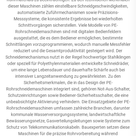
dieser Maschinen zählen einstellbare Schneidgeschwindigkeiten,
automatisierte Zuführmechanismen sowie Präzisions-
Messsysteme, die konsistente Ergebnisse bei wiederholten
Schnittvorgängen sicherstellen. Viele Modelle von PE-
Rohrschneidemaschinen sind mit digitalen Bedienfeldern
ausgestattet, die es dem Bediener ermöglichen, bestimmte
Schnittlängen vorzuprogrammieren, wodurch manuelle Messfehler
reduziert und die Gesamtproduktivität gesteigert wird. Der
Schneidemechanismus nutzt in der Regel hochwertige Stahlklingen
oder speziell für Polyethylenmaterialien entwickelte Schneidräder,
um eine lange Lebensdauer und dauerhafte Schärfe auch bei
intensiver Langzeitanwendung zu gewährleisten. Zu den
Sicherheitsmerkmalen, die in das Design der PE-
Rohrschneidemaschinen integriert sind, gehören Not-Aus-Schalter,
Schutzeinrichtungen sowie Bediener-Sicherheitsschalter, die eine
unbeabsichtigte Aktivierung verhindern. Die Einsatzgebiete der PE-
Rohrschneidemaschinen umfassen zahlreiche Branchen, darunter
kommunale Wasserversorgungssysteme, landwirtschaftliche
Bewässerungsnetze, Gasverteilungsleitungen sowie Systeme zum
Schutz von Telekommunikationskabeln. Bauexperten setzen diese
Maschinen für die präzise Rohrvorbereitung während