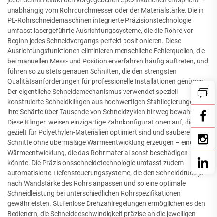
unabhängig vom Rohrdurchmesser oder der Materialstärke. Die in
PE-Rohrschneidemaschinen integrierte Präzisionstechnologie
umfasst lasergeführte Ausrichtungssysteme, die die Rohre vor
Beginn jedes Schneidvorgangs perfekt positionieren. Diese
Ausrichtungsfunktionen eliminieren menschliche Fehlerquellen, die
bei manuellen Mess- und Positionierverfahren häufig auftreten, und
führen so zu stets genauen Schnitten, die den strengsten
Qualitätsanforderungen für professionelle Installationen genügen.
Der eigentliche Schneidemechanismus verwendet speziell
konstruierte Schneidklingen aus hochwertigen Stahllegierungen, die
ihre Schärfe über Tausende von Schneidzyklen hinweg bewahren.
Diese Klingen weisen einzigartige Zahnkonfigurationen auf, die
gezielt für Polyethylen-Materialien optimiert sind und saubere
Schnitte ohne übermäßige Wärmeentwicklung erzeugen – eine
Wärmeentwicklung, die das Rohrmaterial sonst beschädigen
könnte. Die Präzisionsschneidetechnologie umfasst zudem
automatisierte Tiefensteuerungssysteme, die den Schneiddruck je
nach Wandstärke des Rohrs anpassen und so eine optimale
Schneidleistung bei unterschiedlichen Rohrspezifikationen
gewährleisten. Stufenlose Drehzahlregelungen ermöglichen es den
Bedienern, die Schneidgeschwindigkeit präzise an die jeweiligen