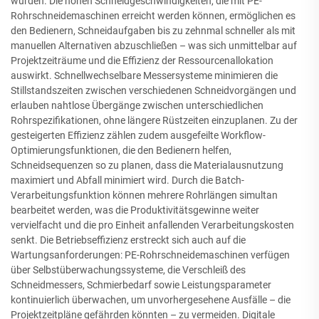
würden. Die hohen Schneidgeschwindigkeiten, die mit PE-
Rohrschneidemaschinen erreicht werden können, ermöglichen es
den Bedienern, Schneidaufgaben bis zu zehnmal schneller als mit
manuellen Alternativen abzuschließen – was sich unmittelbar auf
Projektzeiträume und die Effizienz der Ressourcenallokation
auswirkt. Schnellwechselbare Messersysteme minimieren die
Stillstandszeiten zwischen verschiedenen Schneidvorgängen und
erlauben nahtlose Übergänge zwischen unterschiedlichen
Rohrspezifikationen, ohne längere Rüstzeiten einzuplanen. Zu der
gesteigerten Effizienz zählen zudem ausgefeilte Workflow-
Optimierungsfunktionen, die den Bedienern helfen,
Schneidsequenzen so zu planen, dass die Materialausnutzung
maximiert und Abfall minimiert wird. Durch die Batch-
Verarbeitungsfunktion können mehrere Rohrlängen simultan
bearbeitet werden, was die Produktivitätsgewinne weiter
vervielfacht und die pro Einheit anfallenden Verarbeitungskosten
senkt. Die Betriebseffizienz erstreckt sich auch auf die
Wartungsanforderungen: PE-Rohrschneidemaschinen verfügen
über Selbstüberwachungssysteme, die Verschleiß des
Schneidmessers, Schmierbedarf sowie Leistungsparameter
kontinuierlich überwachen, um unvorhergesehene Ausfälle – die
Projektzeitpläne gefährden könnten – zu vermeiden. Digitale