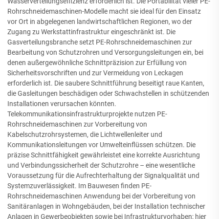
Wasserverteilungseffizienz erforderlich ist. Die Portabilität vieler PE-
Rohrschneidemaschinen-Modelle macht sie ideal für den Einsatz
vor Ort in abgelegenen landwirtschaftlichen Regionen, wo der
Zugang zu Werkstattinfrastruktur eingeschränkt ist. Die
Gasverteilungsbranche setzt PE-Rohrschneidemaschinen zur
Bearbeitung von Schutzrohren und Versorgungsleitungen ein, bei
denen außergewöhnliche Schnittpräzision zur Erfüllung von
Sicherheitsvorschriften und zur Vermeidung von Leckagen
erforderlich ist. Die saubere Schnittführung beseitigt raue Kanten,
die Gasleitungen beschädigen oder Schwachstellen in schützenden
Installationen verursachen könnten.
Telekommunikationsinfrastrukturprojekte nutzen PE-
Rohrschneidemaschinen zur Vorbereitung von
Kabelschutzrohrsystemen, die Lichtwellenleiter und
Kommunikationsleitungen vor Umwelteinflüssen schützen. Die
präzise Schnittfähigkeit gewährleistet eine korrekte Ausrichtung
und Verbindungssicherheit der Schutzrohre – eine wesentliche
Voraussetzung für die Aufrechterhaltung der Signalqualität und
Systemzuverlässigkeit. Im Bauwesen finden PE-
Rohrschneidemaschinen Anwendung bei der Vorbereitung von
Sanitäranlagen in Wohngebäuden, bei der Installation technischer
Anlagen in Gewerbeobjekten sowie bei Infrastrukturvorhaben; hier