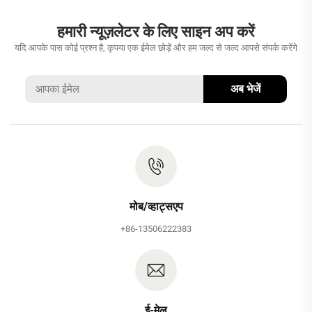
हमारी न्यूज़लेटर के लिए साइन अप करें
यदि आपके पास कोई प्रश्न है, कृपया एक ईमेल छोड़ें और हम जल्द से जल्द आपसे संपर्क करेंगे
अब भेजें
मोब/व्हाट्सएप
+86-13506222383
ई-मेल