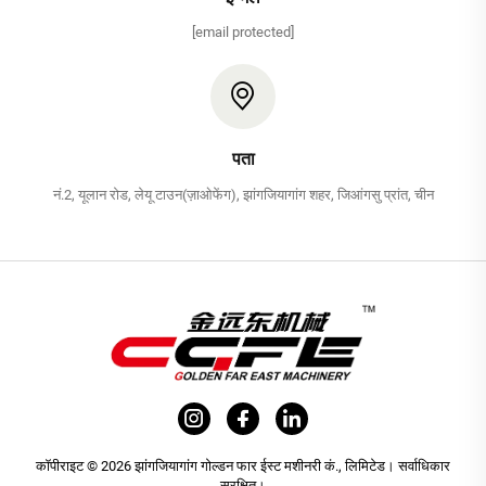
[email protected]
पता
नं.2, यूलान रोड, लेयू टाउन(ज़ाओफेंग), झांगजियागांग शहर, जिआंगसु प्रांत, चीन
कॉपीराइट © 2026 झांगजियागांग गोल्डन फार ईस्ट मशीनरी कं., लिमिटेड। सर्वाधिकार
सुरक्षित।