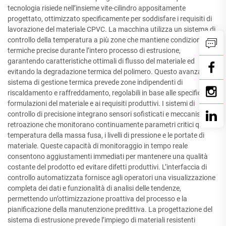
tecnologia risiede nell’insieme vite-cilindro appositamente
progettato, ottimizzato specificamente per soddisfare i requisiti di
lavorazione del materiale CPVC. La macchina utilizza un sistema di
controllo della temperatura a più zone che mantiene condizioni
termiche precise durante l’intero processo di estrusione,
garantendo caratteristiche ottimali di flusso del materiale ed
evitando la degradazione termica del polimero. Questo avanzato
sistema di gestione termica prevede zone indipendenti di
riscaldamento e raffreddamento, regolabili in base alle specifiche
formulazioni del materiale e ai requisiti produttivi. I sistemi di
controllo di precisione integrano sensori sofisticati e meccanismi di
retroazione che monitorano continuamente parametri critici quali la
temperatura della massa fusa, i livelli di pressione e le portate di
materiale. Queste capacità di monitoraggio in tempo reale
consentono aggiustamenti immediati per mantenere una qualità
costante del prodotto ed evitare difetti produttivi. L’interfaccia di
controllo automatizzata fornisce agli operatori una visualizzazione
completa dei dati e funzionalità di analisi delle tendenze,
permettendo un’ottimizzazione proattiva del processo e la
pianificazione della manutenzione predittiva. La progettazione del
sistema di estrusione prevede l’impiego di materiali resistenti