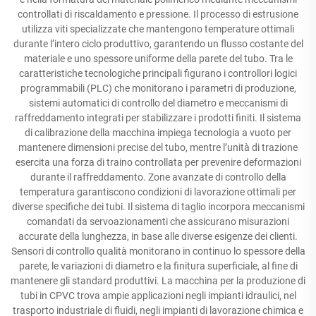
controllati di riscaldamento e pressione. Il processo di estrusione
utilizza viti specializzate che mantengono temperature ottimali
durante l’intero ciclo produttivo, garantendo un flusso costante del
materiale e uno spessore uniforme della parete del tubo. Tra le
caratteristiche tecnologiche principali figurano i controllori logici
programmabili (PLC) che monitorano i parametri di produzione,
sistemi automatici di controllo del diametro e meccanismi di
raffreddamento integrati per stabilizzare i prodotti finiti. Il sistema
di calibrazione della macchina impiega tecnologia a vuoto per
mantenere dimensioni precise del tubo, mentre l’unità di trazione
esercita una forza di traino controllata per prevenire deformazioni
durante il raffreddamento. Zone avanzate di controllo della
temperatura garantiscono condizioni di lavorazione ottimali per
diverse specifiche dei tubi. Il sistema di taglio incorpora meccanismi
comandati da servoazionamenti che assicurano misurazioni
accurate della lunghezza, in base alle diverse esigenze dei clienti.
Sensori di controllo qualità monitorano in continuo lo spessore della
parete, le variazioni di diametro e la finitura superficiale, al fine di
mantenere gli standard produttivi. La macchina per la produzione di
tubi in CPVC trova ampie applicazioni negli impianti idraulici, nel
trasporto industriale di fluidi, negli impianti di lavorazione chimica e