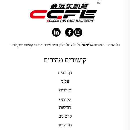
כל הזכויות שמורות © 2026 צ'נגג'יאגנג' גולדן פאר איסט מכינרי קואופרטיב, לטע
קישורים מהירים
דף הבית
עלינו
מוצרים
הַתְקָנָה
חדשות
סרטונים
צור קשר