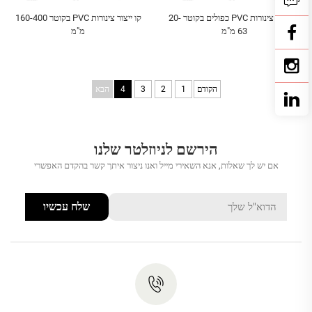
קו ייצור צינורות PVC כפולים בקוטר 20-
קו ייצור צינורות PVC בקוטר 160-400
63 מ"מ
מ"מ
הקודם
1
2
3
4
הבא
הירשם לניוזלטר שלנו
אם יש לך שאלות, אנא השאירי מייל ואנו ניצור איתך קשר בהקדם האפשרי
שלח עכשיו