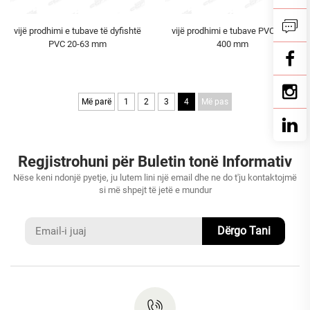
vijë prodhimi e tubave të dyfishtë
vijë prodhimi e tubave PVC 160-
PVC 20-63 mm
400 mm
Më parë
1
2
3
4
Më pas
Regjistrohuni për Buletin tonë Informativ
Nëse keni ndonjë pyetje, ju lutem lini një email dhe ne do t'ju kontaktojmë
si më shpejt të jetë e mundur
Dërgo Tani