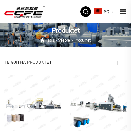
SQ
Produktet
Faqja kryesore
>
Produktet
TË GJITHA PRODUKTET