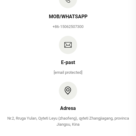
MOB/WHATSAPP
+86-15062507300
E-past
[email protected]
Adresa
Nr.2, Rruga Yulan, Qyteti Leyu (zhaofeng), qyteti Zhangjiagang, provinca
Jiangsu, Kina