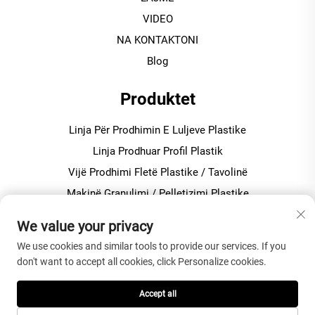
VIDEO
NA KONTAKTONI
Blog
Produktet
Linja Për Prodhimin E Luljeve Plastike
Linja Prodhuar Profil Plastik
Vijë Prodhimi Fletë Plastike / Tavolinë
Makinë Granulimi / Pelletizimi Plastike
Përzierës Plastike Për Prodhimin e PVC-së
We value your privacy
We use cookies and similar tools to provide our services. If you
Rreth Kompanisë
don't want to accept all cookies, click Personalize cookies.
Politika e Privatësisë
Accept all