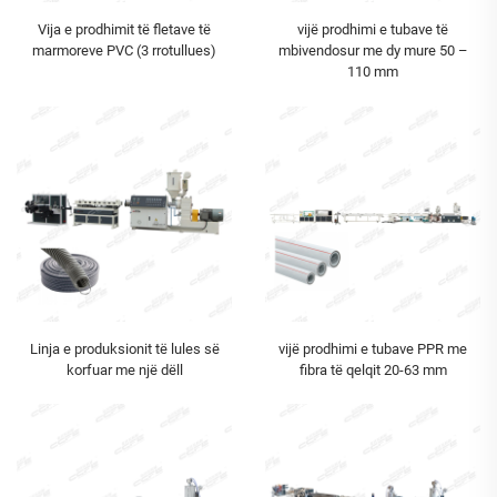
Vija e prodhimit të fletave të
vijë prodhimi e tubave të
marmoreve PVC (3 rrotullues)
mbivendosur me dy mure 50 –
110 mm
Linja e produksionit të lules së
vijë prodhimi e tubave PPR me
korfuar me një dëll
fibra të qelqit 20-63 mm