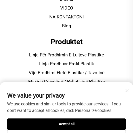
VIDEO
NA KONTAKTONI
Blog
Produktet
Linja Për Prodhimin E Luljeve Plastike
Linja Prodhuar Profil Plastik
Vijë Prodhimi Fletë Plastike / Tavolinë
Makinë Granulimi / Pelletizimi Plastike
Përzierës Plastike Për Prodhimin e PVC-së
We value your privacy
We use cookies and similar tools to provide our services. If you
Rreth Kompanisë
don't want to accept all cookies, click Personalize cookies.
Politika e Privatësisë
Accept all