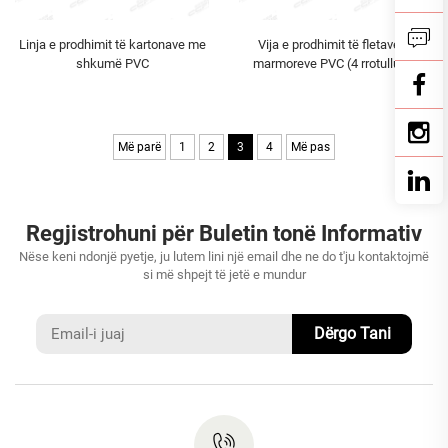
Linja e prodhimit të kartonave me
Vija e prodhimit të fletave të
shkumë PVC
marmoreve PVC (4 rrotullues)
Më parë
1
2
3
4
Më pas
Regjistrohuni për Buletin tonë Informativ
Nëse keni ndonjë pyetje, ju lutem lini një email dhe ne do t'ju kontaktojmë
si më shpejt të jetë e mundur
Dërgo Tani