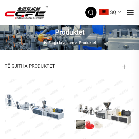
SQ
Produktet
Faqja kryesore
>
Produktet
TË GJITHA PRODUKTET