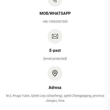
MOB/WHATSAPP
+86-15062507300
E-past
[email protected]
Adresa
Nr.2, Rruga Yulan, Qyteti Leyu (zhaofeng), qyteti Zhangjiagang, provinca
Jiangsu, Kina