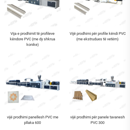
Vija e prodhimit të profileve
Vijë prodhimi për profile këndi PVC
këndore PVC (me dy shkrua
(me ekstrudues të vetëm)
konike)
vijë prodhimi panellesh PVC me
vijë prodhimi për panele tavanesh
pllaka 600
PVC 300