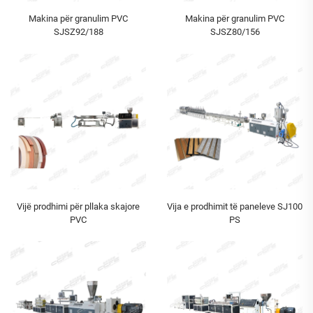
Makina për granulim PVC
Makina për granulim PVC
SJSZ92/188
SJSZ80/156
Vijë prodhimi për pllaka skajore
Vija e prodhimit të paneleve SJ100
PVC
PS