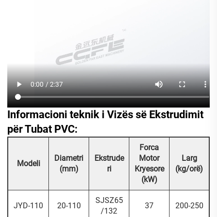
Informacioni teknik i Vizës së Ekstrudimit
për Tubat PVC:
Forca
Diametri
Ekstrude
Motor
Larg
Modeli
(mm)
ri
Kryesore
(kg/orë)
(kW)
SJSZ65
JYD-110
20-110
37
200-250
/132