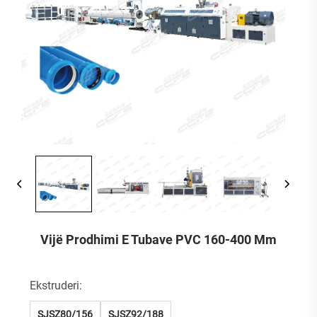
Vijë Prodhimi E Tubave PVC 160-400 Mm
Ekstruderi:
SJSZ80/156
SJSZ92/188