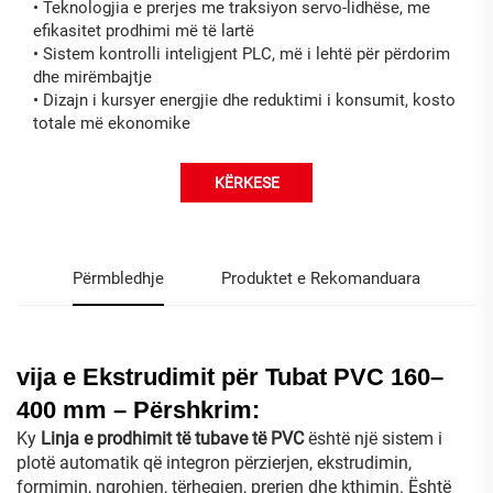
•
Teknologjia e prerjes me traksiyon servo-lidhëse, me
efikasitet prodhimi më të lartë
•
Sistem kontrolli inteligjent PLC, më i lehtë për përdorim
dhe mirëmbajtje
•
Dizajn i kursyer energjie dhe reduktimi i konsumit, kosto
totale më ekonomike
KËRKESE
Përmbledhje
Produktet e Rekomanduara
vija e Ekstrudimit për Tubat PVC 160–
400 mm – Përshkrim:
Ky
Linja e prodhimit të tubave të PVC
është një sistem i
plotë automatik që integron përzierjen, ekstrudimin,
formimin, ngrohjen, tërheqjen, prerjen dhe kthimin. Është