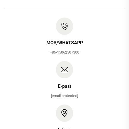
MOB/WHATSAPP
+86-15062507300
E-past
[email protected]