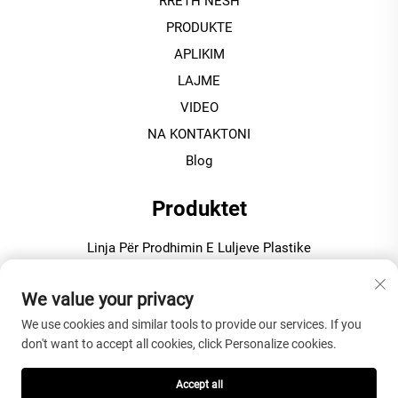
RRETH NESH
PRODUKTE
APLIKIM
LAJME
VIDEO
NA KONTAKTONI
Blog
Produktet
Linja Për Prodhimin E Luljeve Plastike
Linja Prodhuar Profil Plastik
We value your privacy
Vijë Prodhimi Fletë Plastike / Tavolinë
We use cookies and similar tools to provide our services. If you
Makinë Granulimi / Pelletizimi Plastike
don't want to accept all cookies, click Personalize cookies.
Përzierës Plastike Për Prodhimin e PVC-së
Accept all