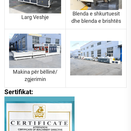
Blenda e shkurtuesit
Larg Veshje
dhe blenda e brishtës
Makina për bëllinë/
zgjerimin
Sertifikat: