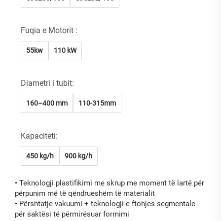
Fuqia e Motorit :
55kw
110 kW
Diametri i tubit:
160–400 mm
110-315mm
Kapaciteti:
450 kg/h
900 kg/h
•
Teknologji plastifikimi me skrup me moment të lartë për
përpunim më të qëndrueshëm të materialit
•
Përshtatje vakuumi + teknologji e ftohjes segmentale
për saktësi të përmirësuar formimi