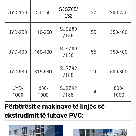
SJSZ65/
JYD-160
50-160
37
200-250
132
SJSZ80
JYD-250
110-250
55
350-400
/156
SJSZ80
JYD-400
160-400
55
350-400
/156
SJSZ92
JYD-630
315-630
110
600-800
/188
JYD-
630-
SJSZ92
800-
160
1000
1000
/188
1000
Përbërësit e makinave të linjës së
ekstrudimit të tubave PVC: