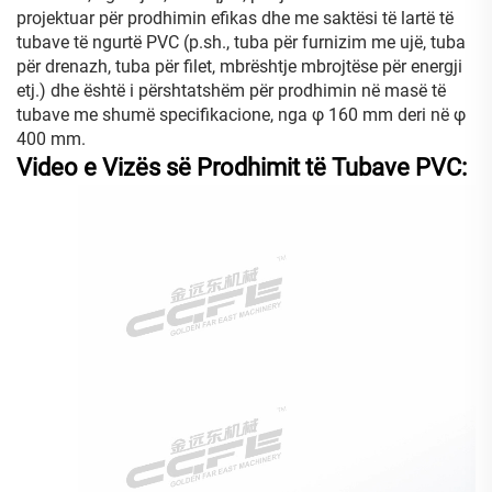
projektuar për prodhimin efikas dhe me saktësi të lartë të
tubave të ngurtë PVC (p.sh., tuba për furnizim me ujë, tuba
për drenazh, tuba për filet, mbrështje mbrojtëse për energji
etj.) dhe është i përshtatshëm për prodhimin në masë të
tubave me shumë specifikacione, nga φ 160 mm deri në φ
400 mm.
Video e Vizës së Prodhimit të Tubave PVC: