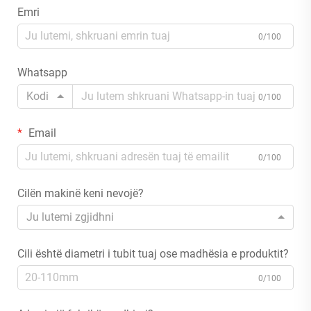
Emri
0/100
Whatsapp
Kodi
0/100
Email
0/100
Cilën makinë keni nevojë?
Ju lutemi zgjidhni
Cili është diametri i tubit tuaj ose madhësia e produktit?
0/100