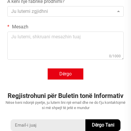
A keni një fabrikë prodhimi?
Ju lutemi zgjidhni
Mesazh
0/1000
Dërgo
Regjistrohuni për Buletin tonë Informativ
Nëse keni ndonjë pyetje, ju lutem lini një email dhe ne do t'ju kontaktojmë
si më shpejt të jetë e mundur
Dërgo Tani