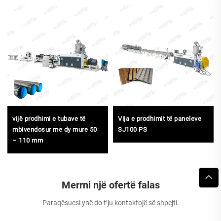
vijë prodhimi e tubave të
Vija e prodhimit të paneleve
mbivendosur me dy mure 50
SJ100 PS
– 110 mm
Merrni një ofertë falas
Paraqësuesi ynë do t’ju kontaktojë së shpejti.