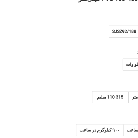
SJSZ92/188
110-315 میلیم
تر
۹۰۰ کیلوگرم در ساعت