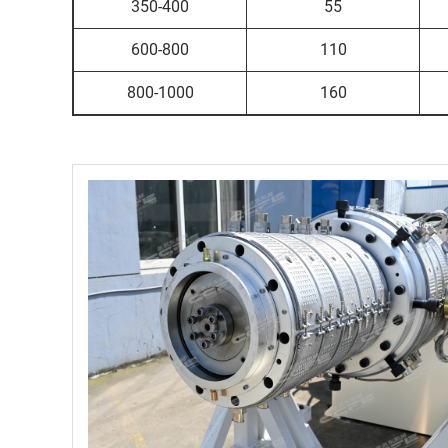
350-400
55
600-800
110
800-1000
160