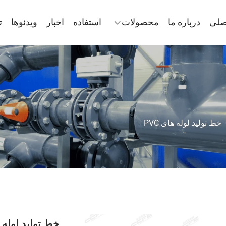
صلی
درباره ما
محصولات
استفاده
اخبار
ویدئوها
ت
خط تولید لوله های PVC
خط تولید لوله PVC 160-400 میلی‌متر