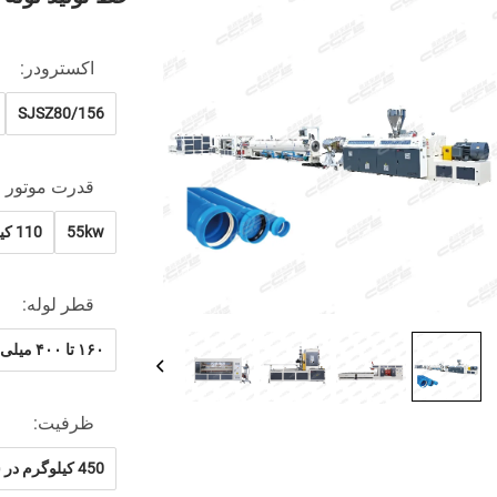
اکسترودر:
SJSZ80/156
قدرت موتور :
55kw
110 کیلو وات
قطر لوله:
۱۶۰ تا ۴۰۰ میلی‌متر
ظرفیت:
450 کیلوگرم در ساعت