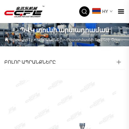
HY
ՊՎԿ տունի արտադրամաս
Գլխավոր էջ
>
ԱՊՐԱՆՔՆԵՐ
>
Պլաստմասնի Տուբերի Ծրագրավորման Երաժշտություն
ԲՈԼՈՐ ԱՊՐԱՆՔՆԵՐԸ