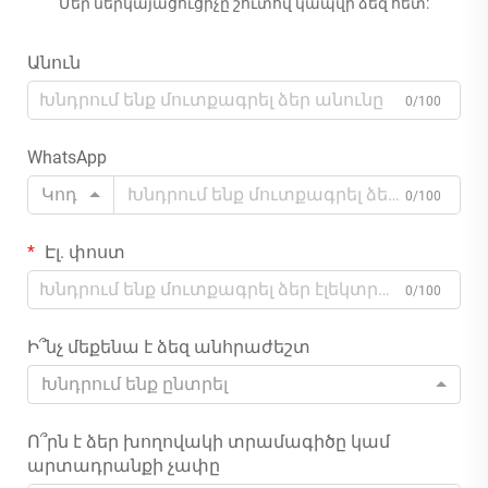
Մեր ներկայացուցիչը շուտով կապվի ձեզ հետ:
Անուն
0/100
WhatsApp
Կոդ
0/100
Էլ. փոստ
0/100
Ի՞նչ մեքենա է ձեզ անհրաժեշտ
Խնդրում ենք ընտրել
Ո՞րն է ձեր խողովակի տրամագիծը կամ
արտադրանքի չափը