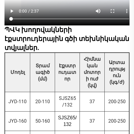
ՊՎԿ խողովակների
էքստրուդերային գծի տեխնիկական
տվյալներ.
Հիմնա
Արտա
Տրամ
Էքստր
կան
դրությ
Մոդել
ագիծ
ուդատ
մոտոր
ուն
(մմ)
որ
ի ուժ
(կգ/ժ)
(կվ)
SJSZ65
JYD-110
20-110
37
200-250
/132
SJSZ65/
JYD-160
50-160
37
200-250
132