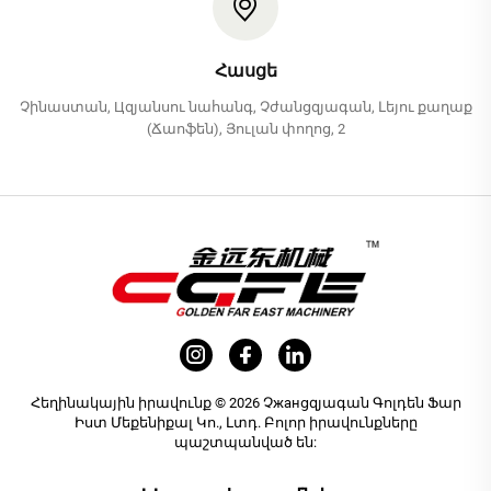
Հասցե
Չինաստան, Цզյանսու նահանգ, Չժանցզյագան, Լեյու քաղաք
(Ճաոֆեն), Յուլան փողոց, 2
Հեղինակային իրավունք © 2026 Չжанցզյագան Գոլդեն Ֆար
Իստ Մեքենիքալ Կո., Լտդ. Բոլոր իրավունքները
պաշտպանված են: