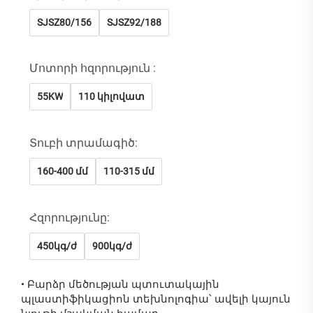
SJSZ80/156
SJSZ92/188
Մոտորի հզորություն :
55KW
110 կիլովատ
Տուբի տրամագիծ:
160-400 մմ
110-315 մմ
Հզորությունը:
450կգ/ժ
900կգ/ժ
•
Բարձր մեծության պտուտակային
պլաստիֆիկացիոն տեխնոլոգիա՝ ավելի կայուն