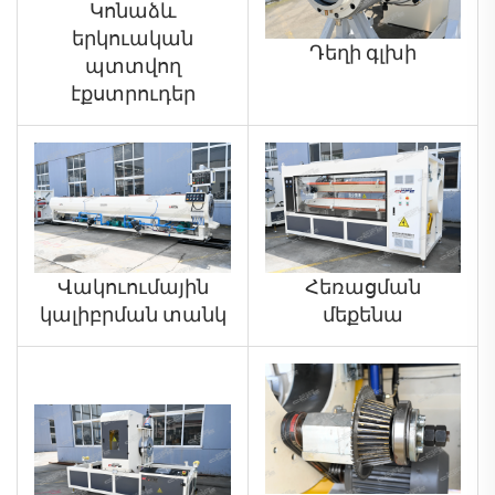
Կոնաձև
երկուական
Դեղի գլխի
պտտվող
էքստրուդեր
Հեռացման
Վակուումային
մեքենա
կալիբրման տանկ