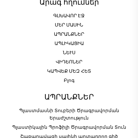
Արագ հղումներ
ԳԼԽԱՎՈՐ ԷՋ
ՄԵՐ ՄԱՍԻՆ
ԱՊՐԱՆՔՆԵՐ
ԱՊԼԻԿԱՑԻԱ
ՆԵՒՍ
ՎԻԴԵՈՆԵՐ
ԿԱՊՎԵՔ ՄԵԶ ՀԵՏ
Բլոգ
ԱՊՐԱՆՔՆԵՐ
Պլաստմասնի Տուբերի Ծրագրավորման
Երաժշտություն
Պլաստիկային Պրոֆիլի Ծրագրավորման Տուն
Շաքարավազի սալիկի արտադրող գիծ