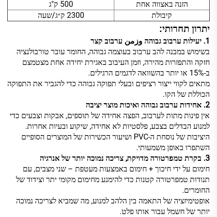
הזנה באצווה אחת
500 ק"ג
קיבולת
2300 ק״ג/שעה
יתרון תחרותי:
1. יעילות ערבוב גבוהה وزمن ערבוב קצר
בשימוש במבנה להב ערבוב בעוצמה גבוהה, החומר עובר טורבולנציה
חזקה והתפזרות מהירה, וזמן העיבוב באגירת יחידה אחת מצטמצם
ב-15% או יותר בהשוואה לדגמים הרגילים.
מתאים לקווי ייצור רציפים ובעלי תפוקה גבוהה כדי להגביר את התפוקה
הכוללת של הקו.
2. אחידות ערבוב גבוהה ואיכות מוצר יציבה
אין פינות מתות לערבוב, הפצה אחידה של תוספים, אבקות וצבעים כדי
למנוע הבדלים בצבע, פלסטיות לא אחידה, שיקוע ובעיות אחרות.
היציבות של נוסחת ה-PVC ושיעור הכשירות של המוצרים הסופיים
השתפרו באופן משמעותי.
3. בקרת טמפרטורה מדויקת, צריכה נמוכה יותר של אנרגיה
חימום על ידי חיכוך + חימום באמצעות מעטפת – שני מצבים, עם
תנודות טמפרטורה קטנות כדי להימנע מחימום מקומי יתר וצידוד של
החומרים.
אופטימיזציה של התאמה בין הלהב למנוע, מה שמביא לצריכה נמוכה
יותר של חשמל עבור אותו פלט.