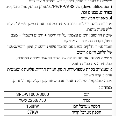
משמש גם לערבוב מהיר, כיסוי, ייבוש וסילוק מוצרי לוות
(devolatilization) של PE/PP/ABS/פלסטיק הנדסי, גומי, כימיקלים
בפרחים, צבעים וכו'.
4. מאפייני הביצועים
מהירות גבוהה ויעילות: ערבוב אחיד במחבת אחת במשך 5–15 דקות
ללא פינות מתות.
שיטת החימום: חימום עצמאי על ידי חיכוך + חימום חשמלי – מצב
כפול, בקרת טמפרטורה מדויקת.
חומר עמיד: חלקים במגע עם החומר עשוי נירוסטה, איזון דינמי/סטטי
של הלהב, חיים ארוכים.
אטימה אמינה: אטימה כפולה של הציר הראשי ומכסה המחבת,
המפחיתה את כמות האבק.
אוטומציה: בקרת טמפרטורה, תזמון, המרה תדרית, פליטה אוטומטית,
ערבוב קרה משולב.
מבנה קומפקטי: המבנה האנכי תופס שטח קטן וקל לנקות ולתחזק.
מפרט:
דגם
SRL-W1000/3000
כמות
750‏/2250 ליטר
הספק מערבל חם
160kW
הספק מערבל קריר
37KW