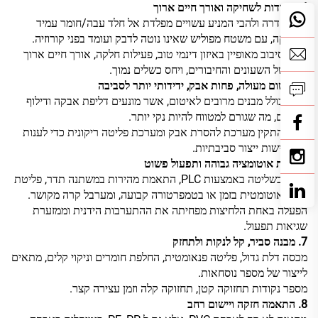
4. עמידות לשחיקה ואורך חיים ארוך
גוף הקדרה ולהבי המניע עשויים מפלדת אל חלד עבה/חומר עמיד
לשחיקה, עם משטח מפוליש שאינו נוטה לדבק ועומד בפני קורוזיה.
ציר הסיבוב מאופיין באיזון דינמי טוב, פעילות חלקה, אורך חיים ארוך
יותר של השעונים והחיבורים, ויחס כשלים נמוך.
5. איטום מעולה, פחות אבק, ידידותי יותר לסביבה
הציר כולל מבנים מרובים לאיטום, אשר מונעים דליפת אבקה ודילוף
חומרים, מה שגורם למטווח להיות נקי יותר.
ניתן להתקין מערכת להסרת אבק ומערכת פליטה ריקונית כדי לענות
על דרישות ייצור סביבתיות.
6. רמת אוטומציה גבוהה ותפעול פשוט
תומך בשליטה באמצעות PLC, התאמת מהירות במשתנה תדר, פליטת
חומר אוטומטית בזמן או בטמפרטורה קבועה, ומערבל קרה מקושר.
הפעלה באחת הלחיצות מפחיתה את ההתערבות הידנית וממזערת
שגיאות תפעול.
7. מבנה סביר, קל לנקות ולתחזק
מכסה דלת גדול, פליטה פנאומטית, החלפת חומרים וניקוי קלים, מתאים
לייצור של מספר נוסחאות.
מספר נקודות תחזוקה קטן, תחזוקה קלה וזמן עצירה קצר.
8. התאמה חזקה ויישום רחב