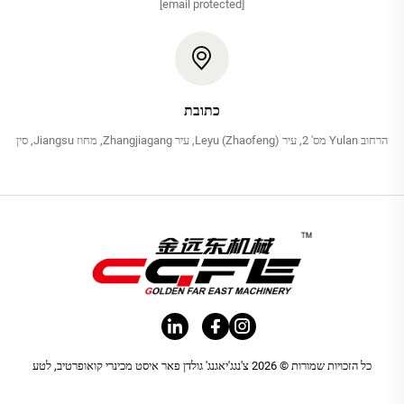
[email protected]
כתובת
הרחוב Yulan מס' 2, עיר Leyu (Zhaofeng), עיר Zhangjiagang, מחוז Jiangsu, סין
כל הזכויות שמורות © 2026 צ'נגג'יאגנג' גולדן פאר איסט מכינרי קואופרטיב, לטע