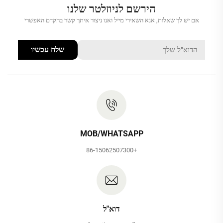
הירשם לניוזלטר שלנו
אם יש לך שאלות, אנא השאירי מייל ואנו ניצור איתך קשר בהקדם האפשרי
שלח עכשיו
MOB/WHATSAPP
+86-15062507300
דוא"ל