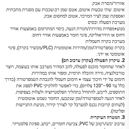
אוורור/הסרת אבק.
איטום: שתי טבעות איטום, אטם שמן רב-שכבות עם מסגרת מתכתית
ואספקת שמן לציר המרכזי, אטום למחסום אבק.
מערכת הפעלה ובסיס
מנוע+מפחית מהירות‏/חגורת הנעה, כיסוי המתרומם באמצעות אוויר
דחוס או הידראוליקה, פינוי חומר באמצעות אוויר דחוס.
מערכת בקרה חשמלית
בקרת טמפרטורה‏/זמן‏/מהירות אוטומטית (PLC‏/מכשיר בקרה), פינוי
אוטומטי או ידני.
2. עיקרון הפעולה (עקרון ערבוב חם)
לאחר שהחומר מוכנס לפעולה, להב המהיר מערבב אותו בעוצמה, ויוצר
טורבולנציה, גזירה והובלה תרמית, ומפזר אותו במהירות.
חימום על ידי חיכוך עצמי + חימום חשמלי להגבהת הטמפרטורה (בדרך
כלל עד 90–120° צלזיוס), כדי לאפשר לחלקיקי PVC לספוג את
התוספים, לייבש, להתחיל בתהליך הפלסטייזציה ולעלות בצפיפות.
לאחר הגעה לטמפרטורה/זמן שנקבעו, החומר נשמט אוטומטית
(לעתים קרובות נכנס למערבל קר לצורך קירור, מניעת התגיישות
ופליטה).
3. המטרה העיקרית
ערבוב יבש/רטוב של PVC, צביעת חומרים, ייבוש, ספיגת פלסטייזר.