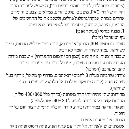
(צינורות, פרופילים, לוחות, חומרי כבלים וכו'), המשמש לערבוב מהיר
וחדווה של רזין PVC, מיצבים, פלסטייזרים, ממלאים, צבעים וחומרים
אחרים בצורת אבקה/גרנולות/נוזלים, ולשלב את כל התהליכים של
החימום, היבוש, הצבעון, הספיגה והפלסטייזציה המקדימה.
1. מבנה בסיסי (בעיקר אנכי)
גוף המערבל (מיכל)
חומר: נירוסטה 304, מרותך או מודבק, קיר פנימי מפוליש מרואת, עמיד
לשחיקה, עמיד לקורוזיה, חומר לא דביק.
שכבה חיצונית: גוף חימום (שמן חם/חימום התנגדותי) + שכבת בידוד;
מערבל חם עם מערכת חימום, מערבל קריר עם מערכת קירור.
להב המערבב (המרכזי)
צורה: טורבינה בעלת 3 להבים/רב-להבים, מדחף קו מקופל, מדחף בעל
גזירה גבוהה (יציקה מדויקת מפלדת אל-חלד/פלדה עמידה בפני
שחיקה).
מהירות: שתי מהירויות/תדר משתנה (בדרך כלל 430/860 סל"ד;
מהירות קצה הלהב יכולה להגיע ל-30–40 מטר לשנייה).
תפקוד: זריקה במהירות גבוהה, גזירה, הובלה תרמית, ייצור חום על ידי
חיכוך.
מכסה סיר ומסגרת איטום
אלומיניום יצוק‏/פלדת אל חלד, עם פתח הזנה, פתח ריסוס ופתח ניקוז