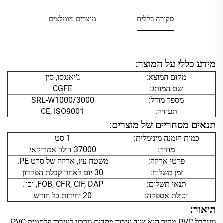
סקירה כללית
מוצרים מומלצים
מידע כללי על המוצר:
מקום המוצא:
ג'יאנגסו, סין
שם המותג:
CGFE
מספר מודל:
SRL-W1000/3000
תעודה:
CE, ISO9001
תנאים מסחריים של מוצרים:
כמות הזמנה מינימלית:
1 סט
מחיר:
37000 דולר אמריקאי
פרטי אריזה:
משטח עץ, אריזה של סרט PE.
זמן משלוח:
30 יום לאחר קבלת הפקדון
תנאי תשלום:
FOB, CFR, CIF, DAP, וכו'.
יכולת אספקה:
20 יחידות כל חודש
תיאור:
מערבל PVC מהיר הוא ציוד עיבוד מקדים מרכזי לעיבוד פלסטיק PVC