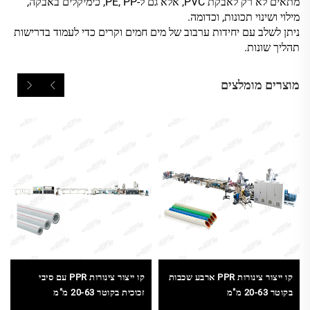
מתאים לא רק לאבקת PVC, אלא גם ל-PE, PP, כימיקלים באבקה,
מילוי ושינוי תכונות, וכדומה.
ניתן לשלב עם יחידות ערבוב של מים חמים וקרים כדי לעמוד בדרישות
תהליך שונות.
מוצרים מומלצים
קו ייצור צינורות PPR ארבע שכבות
קו ייצור צינורות PPR עם סיבי
בקוטר 20-63 מ"מ
זכוכית בקוטר 20-63 מ"מ