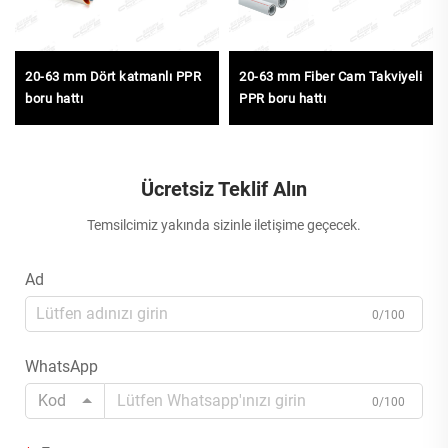
20-63 mm Dört katmanlı PPR
20-63 mm Fiber Cam Takviyeli
boru hattı
PPR boru hattı
Ücretsiz Teklif Alın
Temsilcimiz yakında sizinle iletişime geçecek.
Ad
0/100
WhatsApp
Kod
0/100