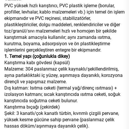
PVC yüksek hızlı karıştırıcı, PVC plastik işleme (borular,
profiller, levhalar, kablo malzemeleri vb.) için temel ön işlem
ekipmanıdır ve PVC reçinesi, stabilizatörler,
plastikleştiriciler, dolgu maddeleri, renklendiriciler ve diğer
toz/granül/sıvı malzemeleri hızlı ve homojen bir şekilde
karıştırmak amacıyla kullanılır; aynı zamanda ısıtma,
kurutma, boyama, adsorpsiyon ve ön plastikleştirme
işlemlerini gerçekleştiren entegre bir ekipmandır.
1. Temel yapı (çoğunlukla dikey)
Karıştırma kabı gövdesi (kapsül)
Malzeme: 304 paslanmaz çelik kaynaklı/şekillendirilmiş,
ayna parlaklıktaki iç yüzey, aşınmaya dayanıklı, korozyona
dirençli ve yapışmaz malzeme.
Dış katman: Isıtma ceketi (termal yağ/direnç ısıtması) +
izolasyon katmanı; sıcak karıştırıcıda ısıtma ceketi, soğuk
karıştırıcıda soğutma ceketi bulunur.
Karıştırma bıçağı (çekirdek)
Şekil: 3 kanatlı/çok kanatlı türbin, kıvrımlı çizgili pervane,
yüksek kesme gücüne sahip pervane (paslanmaz çelik
hassas döküm/aşınmaya dayanıklı çelik).