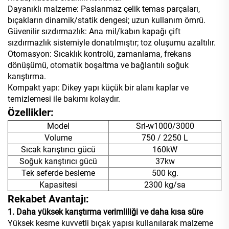
Dayanıklı malzeme: Paslanmaz çelik temas parçaları,
bıçakların dinamik/statik dengesi; uzun kullanım ömrü.
Güvenilir sızdırmazlık: Ana mil/kabın kapağı çift
sızdırmazlık sistemiyle donatılmıştır; toz oluşumu azaltılır.
Otomasyon: Sıcaklık kontrolü, zamanlama, frekans
dönüşümü, otomatik boşaltma ve bağlantılı soğuk
karıştırma.
Kompakt yapı: Dikey yapı küçük bir alanı kaplar ve
temizlemesi ile bakımı kolaydır.
Özellikler:
Model
Srl-w1000/3000
Volume
750 / 2250 L
Sıcak karıştırıcı gücü
160kW
Soğuk karıştırıcı gücü
37kw
Tek seferde besleme
500 kg.
Kapasitesi
2300 kg/sa
Rekabet Avantajı:
1. Daha yüksek karıştırma verimliliği ve daha kısa süre
Yüksek kesme kuvvetli bıçak yapısı kullanılarak malzeme