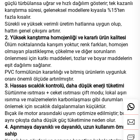
güçlü türbülansa uğrar ve hızlı dağılım gösterir; tek kazanlı
karıştırma süresi, geleneksel modellere kıyasla %15’ten
fazla kısalır.
Sürekli ve yüksek verimli üretim hatlarına uygun olup,
hattın genel çıkışını artırır.
2. Yüksek karıştırma homojenliği ve kararlı ürün kalitesi
Ölüm noktalarında karışım yoktur; renk farkları, homojen
olmayan plastikleşme, çökelme ve diğer sorunların
önlenmesi için katkı maddeleri, tozlar ve boyar maddelerin
eşit dağılımı sağlanır.
PVC formülünün kararlılığı ve bitmiş ürünlerin uygunluk
oranı önemli ölçüde artırılmıştır.
3. Hassas sıcaklık kontrolü, daha düşük enerji tüketimi
Sürtünme ısıtması + ceket ısıtması çift modu; lokal aşırı
ısınma ve malzemelerin karbonlaşması gibi durumları
önlemek için sıcaklık dalgalanmaları küçüktür.
Bıçak ile motor arasındaki uyum optimize edilmiştir; bu da
aynı çıkışta daha düşük güç tüketimine neden olur.
4. Aşınmaya dayanıklı ve dayanıklı, uzun kullanım ömrüne
sahip