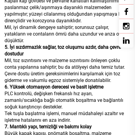
Kapalı kap gövdesi ve pervane kanatları kalınlaştırılmış
paslanmaz çelik/aşınmaya dayanıklı malzemeden
yapılmıştır; yüzeyi cilalanmış olduğundan yapışmaya karşı
dirençlidir ve korozyona dayanıklıdır.
Mil, iyi dinamik dengeye sahiptir; sorunsuz çalışır,
yatakların ve contaların ömrü daha uzundur ve arıza oranı
düşüktür.
5. İyi sızdırmazlık sağlar, toz oluşumu azdır, daha çevre
dostudur
Mil, toz sızıntısını ve malzeme sızıntısını önleyen çoklu
conta yapılarına sahiptir; bu da atölyeyi daha temiz tutar.
Çevre dostu üretim gereksinimlerini karşılamak için toz
giderme ve vakumlu egzoz sistemiyle donatılabilir.
6. Yüksek otomasyon derecesi ve basit işletme
PLC kontrolü, değişken frekanslı hız ayarı,
zamanlı/sıcaklığa bağlı otomatik boşaltma ve bağlantılı
soğuk karıştırıcıyı destekler.
Tek tuşla başlatma işlemi, manuel müdahaleyi azaltır ve
işletme hatalarını en aza indirir.
7. Mantıklı yapı, temizliği ve bakımı kolay
Büyük kapak kapısı, pnömatik boşaltma, malzeme