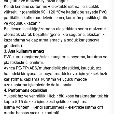
oluşturur ve malzemeyi hızla dağıtır.
Kendi kendine sürtünme + elektrikle ısıtma ile sıcaklık
yükseltilir (genellikle 90–120 ℃’ye kadar); bu sayede PVC
partikülleri katkı maddelerini emer, kurur, ön plastikleştirilir
ve yoğunluk kazanır.
Belirlenen sıcaklığa/zamana ulaşıldıktan sonra malzeme
otomatik olarak boşaltılır (genellikle soğutma, akışkanlık
kazandırma ve gaz atma amacıyla soğuk karıştırıcıya
gönderilir).
3. Ana kullanım amacı
PVC kuru karıştırma/ıslak karıştırma, boyama, kurutma ve
plastikleştirici emilimi.
Ayrıca PE/PP/ABS/mühendislik plastikleri, kauçuk, toz
halindeki kimyasallar, boyar maddeler vb. için yüksek hızlı
karıştırma, kaplama, kurutma ve uçucu madde
uzaklaştırma işlemlerinde de kullanılır.
4. Performans özellikleri
Yüksek hız ve verimlilik: Hiçbir ölü köşe bırakmadan tek bir
kapta 5-15 dakika içinde eşit şekilde karıştırma.
Isıtma yöntemi: Kendi sürtünmesi + elektrikle ısıtma çift
modu; hassas sıcaklık kontrolü.