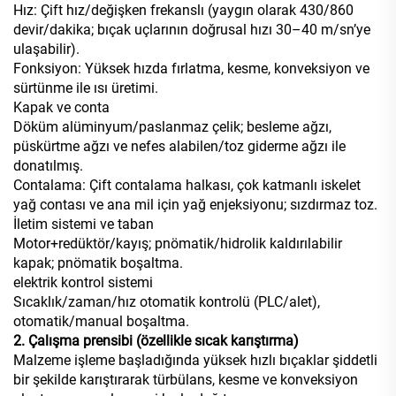
Hız: Çift hız/değişken frekanslı (yaygın olarak 430/860
devir/dakika; bıçak uçlarının doğrusal hızı 30–40 m/sn’ye
ulaşabilir).
Fonksiyon: Yüksek hızda fırlatma, kesme, konveksiyon ve
sürtünme ile ısı üretimi.
Kapak ve conta
Döküm alüminyum/paslanmaz çelik; besleme ağzı,
püskürtme ağzı ve nefes alabilen/toz giderme ağzı ile
donatılmış.
Contalama: Çift contalama halkası, çok katmanlı iskelet
yağ contası ve ana mil için yağ enjeksiyonu; sızdırmaz toz.
İletim sistemi ve taban
Motor+redüktör/kayış; pnömatik/hidrolik kaldırılabilir
kapak; pnömatik boşaltma.
elektrik kontrol sistemi
Sıcaklık/zaman/hız otomatik kontrolü (PLC/alet),
otomatik/manual boşaltma.
2. Çalışma prensibi (özellikle sıcak karıştırma)
Malzeme işleme başladığında yüksek hızlı bıçaklar şiddetli
bir şekilde karıştırarak türbülans, kesme ve konveksiyon