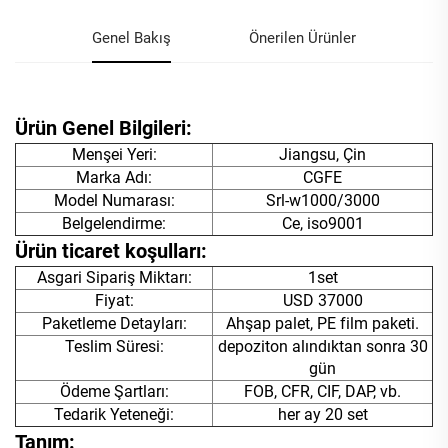
Genel Bakış
Önerilen Ürünler
Ürün Genel Bilgileri:
Menşei Yeri:
Jiangsu, Çin
Marka Adı:
CGFE
Model Numarası:
Srl-w1000/3000
Belgelendirme:
Ce, iso9001
Ürün ticaret koşulları:
Asgari Sipariş Miktarı:
1set
Fiyat:
USD 37000
Paketleme Detayları:
Ahşap palet, PE film paketi.
Teslim Süresi:
depoziton alındıktan sonra 30
gün
Ödeme Şartları:
FOB, CFR, CIF, DAP, vb.
Tedarik Yeteneği:
her ay 20 set
Tanım: