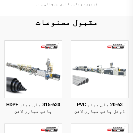
ضروری سرمایہ کاری بن جاتی ہے۔
مقبول مصنوعات
20-63 ملی میٹر PVC
315-630 ملی میٹر HDPE
ڈوئل پائپ تیاری لائن
پائپ تیاری لائن