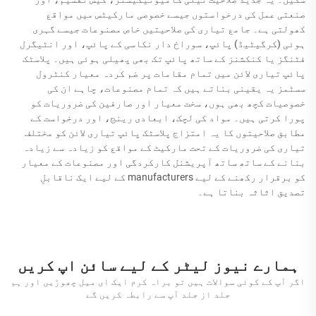
صنعتی عمل کی درخواستوں جیسے خصوصی مارکیٹس میں مواقع
کھولتی ہے۔ جامع تیاری کی صلاحیتیں خاص مصنوعات جیسے گہری
ہوئی (کرگیٹیڈ) پائپ، سوراخ دار نکاسی کے پائپ، اور انٹیگرل
فٹنگز یا کنکشنز کے ساتھ پائپ تک بھی پھیلی ہوئی ہیں۔ پلاسٹک
پائپ تیاری لائن میں تمام مقامات پر ضم کردہ معیار کنٹرول
سسٹمز یہ یقینی بناتے ہیں کہ تمام مصنوعات، چاہے ان کی
خصوصیات کچھ بھی ہوں، سخت معیار اور صارفین کی ضروریات کو
پورا کرتی ہیں۔ مواد کی لچک، ابعادی رینج، اور درخواست کے
مطابق صلاحیتوں کا یہ امتزاج پلاسٹک پائپ تیاری لائن کو مختلف
تیاری کی ضروریات کے تحت مارکیٹ کے مواقع کو زیادہ سے زیادہ
بنانے کے ساتھ ساتھ آپریشنل کارکردگی اور مصنوعات کے معیار
کو برقرار رکھنے کے لیے manufacturers کے لیے ایک ناقابلِ
تصدیق اثاثہ بناتا ہے۔
ہمارے نیوز لیٹر کے لیے سائن اپ کریں
اگر آپ کے کوئی سوالات ہیں تو براہ کرم ایک ای میل چھوڑیں اور ہم
جلد از جلد آپ سے رابطہ کریں گے