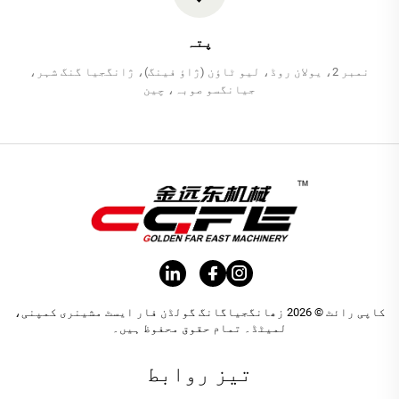
پتہ
نمبر 2، یولان روڈ، لیو ٹاؤن (ژاؤ فینگ)، ژانگجیا گنگ شہر،
جیانگسو صوبہ، چین
کاپی رائٹ © 2026 زھانگجیاگانگ گولڈن فار ایسٹ مشینری کمپنی،
لمیٹڈ۔ تمام حقوق محفوظ ہیں۔
تیز روابط