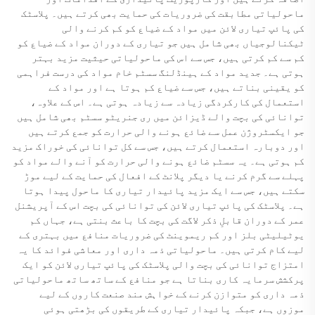
ماحولیاتی مطابقت کی ضروریات کی حمایت بھی کرتے ہیں۔ پلاسٹک
کی پائپ تیاری لائن میں مواد کے ضیاع کو کم کرنے والی
ٹیکنالوجیاں بھی شامل ہیں جو تیاری کے دوران مواد کے ضیاع کو
کم سے کم کرتی ہیں، جس سے اس کی ماحولیاتی حیثیت مزید بہتر
ہوتی ہے۔ جدید مواد کے ہینڈلنگ سسٹم خام مواد کی درست فراہمی
کو یقینی بناتے ہیں، جس سے ضیاع کم ہوتا ہے اور مواد کے
استعمال کی کارکردگی زیادہ سے زیادہ ہوتی ہے۔ اس کے علاوہ،
توانائی کی بچت والے ڈیزائن میں ری جنریٹو سسٹم بھی شامل ہیں
جو ایکسٹروژن عمل سے ضائع ہونے والی حرارت کو جمع کرتے ہیں
اور دوبارہ استعمال کرتے ہیں، جس سے کل توانائی کی خوراک مزید
کم ہوتی ہے۔ یہ سسٹم ضائع ہونے والی حرارت کو آنے والے مواد کو
پہلے سے گرم کرنے یا دیگر پلانٹ کے افعال کی حمایت کے لیے موڑ
سکتے ہیں، جس سے ایک مزید پائیدار تیاری کا ماحول پیدا ہوتا
ہے۔ پلاسٹک کی پائپ تیاری لائن کی توانائی کی بچت اس کے آپریشنل
عمر کے دوران قابلِ ذکر لاگت کی بچت کا باعث بنتی ہے، جہاں کم
یوٹیلیٹی بلز اور کم ریموینٹ کی ضروریات منافع میں بہتری کے
لیے کام کرتی ہیں۔ ماحولیاتی ذمہ داری اور معاشی فوائد کا یہ
امتزاج توانائی کی بچت والی پلاسٹک کی پائپ تیاری لائن کو ایک
پرکشش سرمایہ کاری بناتا ہے جو منافع کے ساتھ ساتھ ماحولیاتی
ذمہ داری کو متوازن کرنے کے خواہش مند صنعت کاروں کے لیے
موزوں ہے، جبکہ پائیدار تیاری کے طریقوں کی بڑھتی ہوئی