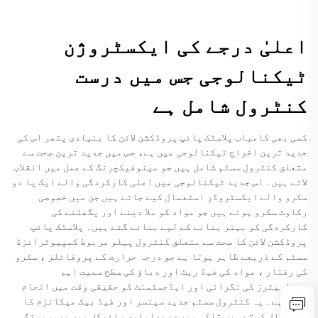
اعلیٰ درجے کی ایکسٹروژن
ٹیکنالوجی جس میں درست
کنٹرول شامل ہے
کسی بھی کامیاب پلاسٹک پائپ پروڈکشن لائن کا بنیادی پتھر اس کی
جدید ترین اخراج ٹیکنالوجی میں ہے، جس میں جدید ترین صحت سے
متعلق کنٹرول سسٹم شامل ہیں جو مینوفیکچرنگ کے عمل میں انقلاب
لاتے ہیں۔ اس جدید ٹیکنالوجی میں اعلی کارکردگی والے ایک یا دو
سکرو والے ایکسٹروڈر استعمال کیے جاتے ہیں جن میں خصوصی
رکاوٹ سکرو ہوتے ہیں جو مواد کو ملا دینے اور پگھلنے کی
کارکردگی کو بہتر بنانے کے لیے بنائے گئے ہیں۔ پلاسٹک پائپ
پروڈکشن لائن کا صحت سے متعلق کنٹرول پہلو مربوط کمپیوٹرائزڈ
سسٹم کے ذریعے ظاہر ہوتا ہے جو درجہ حرارت کے پروفائلز ، سکرو
کی رفتار ، مواد کی فیڈ ریٹ اور دباؤ کی سطح سمیت اہم
پیرامیٹرز کی نگرانی اور ایڈجسٹمنٹ کو حقیقی وقت میں انجام
دیتا ہے۔ یہ کنٹرول سسٹم جدید سینسر اور فیڈ بیک میکانزم کا
استعمال کرتے ہیں تاکہ پورے پیداواری سائیکل میں پروسیسنگ