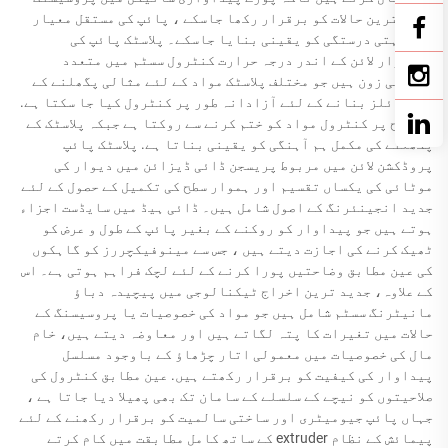
کے بہترین حالات کو برقرار رکھا جاسکے ، پائپ کی مستقل معیار
اور جہتی درستگی کو یقینی بنایا جاسکے۔ پلاسٹک پائپ کی
پیداوار لائن کے اندر درجہ حرارت کنٹرول سسٹم میں متعدد
حرارتی زون ہیں جو مختلف پلاسٹک مواد کے لئے مثالی پگھلنے کے
پروفائلز بنانے کے لئے آزادانہ طور پر کنٹرول کیا جا سکتا ہے.
اس سطح پر کنٹرول مواد کو ختم کرنے سے روکتا ہے جبکہ پلاسٹک کے
پگھلنے کی مکمل ہم آہنگی کو یقینی بناتا ہے. پلاسٹک پائپ
پروڈکشن لائن میں مربوط پریسجن ڈائی ڈیزائن میں دیوار کی
موٹائی کی یکساں تقسیم اور ہموار سطح کی تکمیل کے حصول کے لئے
جدید انجینئرنگ کے اصول شامل ہیں۔ ڈائی ہیڈ میں سایڈست اجزاء
ہوتے ہیں جو پیداوار کو روکنے کے بغیر پائپ کے طول و عرض کو
ٹھیک کرنے کی اجازت دیتے ہیں ، جس سے مینوفیکچررز کو گاہکوں
کی عین مطابق وضاحتیں پورا کرنے کے لئے لچک فراہم ہوتی ہے۔ اس
کے علاوہ، جدید ترین اخراج ٹیکنالوجی میں پیچیدہ دباؤ
مانیٹرنگ سسٹم شامل ہیں جو مواد کی خصوصیات یا پروسیسنگ کے
حالات میں تغیرات کا پتہ لگاتے ہیں اور معاوضہ دیتے ہیں، خام
مال کی خصوصیات میں معمولی اتار چڑھاؤ کے باوجود مسلسل
پیداوار کی کیفیت کو برقرار رکھتے ہیں. عین مطابق کنٹرول کی
صلاحیتوں کو نیچے کے سلسلے کے سامان تک بھی پھیلا دیا جاتا ہے ،
جہاں پائپ جیومیٹری اور ساختی سالمیت کو برقرار رکھنے کے لئے
پیمائش کے نظام extruder کے ساتھ کامل مطابقت میں کام کرتے