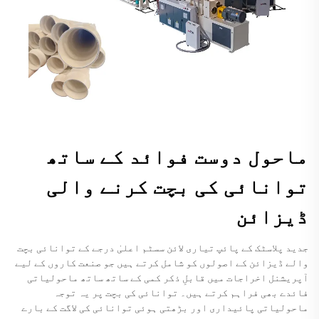
ماحول دوست فوائد کے ساتھ
توانائی کی بچت کرنے والی
ڈیزائن
جدید پلاسٹک کے پائپ تیاری لائن سسٹم اعلیٰ درجے کے توانائی بچت
والے ڈیزائن کے اصولوں کو شامل کرتے ہیں جو صنعت کاروں کے لیے
آپریشنل اخراجات میں قابلِ ذکر کمی کے ساتھ ساتھ ماحولیاتی
فائدے بھی فراہم کرتے ہیں۔ توانائی کی بچت پر یہ توجہ
ماحولیاتی پائیداری اور بڑھتی ہوئی توانائی کی لاگت کے بارے