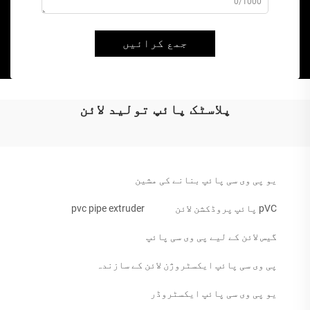
0/1000
جمع کرائیں
پلاسٹک پائپ تولید لائن
یو پی وی سی پائپ بنانے کی مشین
pVC پائپ پروڈکشن لائن
pvc pipe extruder
گیس لائن کے لیے پی وی سی پائپ
پی وی سی پائپ ایکسٹروژن لائن کے سازندہ
یو پی وی سی پائپ ایکسٹروڈر