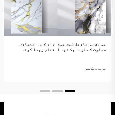
پی وی سی ماربل شیٹ پیداوار لائن - معیاری
سجاوٹ کے لیے ایک نیا انتخاب پیدا کرنا
مزید دیکھیں