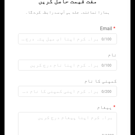
مفت قیمت حاصل کریں
ہمارا نمائندہ جلد ہی آپ سے رابطہ کرے گا۔
Email
0/100
نام
0/100
کمپنی کا نام
0/200
پیغام