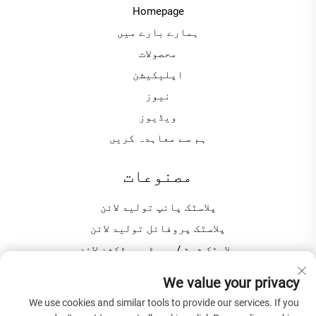
Homepage
ہمارے بارے میں
محصولات
اپلیکیشن
نیوز
ویڈیوز
ہم سے معاہدہ کریں
مصنوعات
پلاسٹک پائپ تولید لائن
پلاسٹک پروفائل تولید لائن
پلاسٹک شیٹ / بورڈ پروڈکشن لائن
پلاسٹک گرینولیٹنگ / پیلٹائزینگ مشین
We value your privacy
We use cookies and similar tools to provide our services. If you
کمپنی کے بارے میں