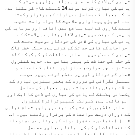
تیاری کی لائن کا سامان روزانہ ہزاروں میٹر کے
پائپ کی تیاری کرتے ہوئے 24 گھنٹے کام کر سکتا ہے،
جبکہ معیار کے مسلسل معیارات کو برقرار رکھتا
ہے۔ اس بڑی پیداواری صلاحیت کا براہ راست نتیجہ
صنعت کاروں کے لیے منافع میں اضافہ اور سرمایہ کی
واپسی کے وقت میں تیزی لانا ہوتا ہے۔ پلاسٹک کے
پائپ کی تیاری کی لائن کی خودکار نوعیت محنت کے
اخراجات کو کافی حد تک کم کرتی ہے، جبکہ خطرناک
تیاری کے عمل میں انسانی مداخلت کو کم کرکے کام
کی جگہ کی حفاظت کو بہتر بناتی ہے۔ جدید کنٹرول
سسٹمز درجہ حرارت، دباؤ اور رفتار کے اعداد و
شمار کو خودکار طور پر منظم کرتے ہیں، جس سے
مسلسل نگرانی کی ضرورت کے بغیر بہترین تیاری کے
حالات یقینی بنائے جاتے ہیں۔ معیار کی مسلسل
یکسانی پلاسٹک کے پائپ کی تیاری کی لائن کا ایک اور
اہم فائدہ ہے، کیونکہ کمپیوٹرائزڈ کنٹرول
انسانی غلطیوں کو ختم کر دیتے ہیں اور تمام تیاری
کے دوران درست مواصفات کو برقرار رکھتے ہیں۔ اس
قابل اعتمادی سے فضول مواد کم ہوتا ہے، مصنوعات
کے نقصانات کو کم کیا جاتا ہے، اور مسلسل
مصنوعاتی کارکردگی کے ذریعے صارفین کی اطمینان