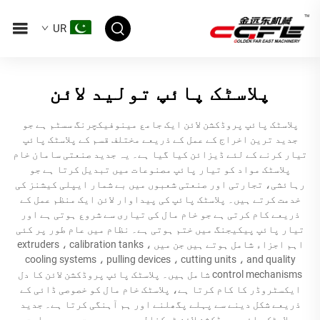
UR
پلاسٹک پائپ تولید لائن
پلاسٹک پائپ پروڈکشن لائن ایک جامع مینوفیکچرنگ سسٹم ہے جو
جدید ترین اخراج کے عمل کے ذریعے مختلف قسم کے پلاسٹک پائپ
تیار کرنے کے لئے ڈیزائن کیا گیا ہے۔ یہ جدید صنعتی سامان خام
پلاسٹک مواد کو تیار پائپ مصنوعات میں تبدیل کرتا ہے جو
رہائشی، تجارتی اور صنعتی شعبوں میں بے شمار ایپلی کیشنز کی
خدمت کرتے ہیں۔ پلاسٹک پائپ کی پیداوار لائن ایک منظم عمل کے
ذریعے کام کرتی ہے جو خام مال کی تیاری سے شروع ہوتی ہے اور
تیار پائپ پیکیجنگ میں ختم ہوتی ہے۔ نظام میں عام طور پر کئی
اہم اجزاء شامل ہوتے ہیں جن میں extruders ، calibration tanks ،
cooling systems ، pulling devices ، cutting units ، and quality
control mechanisms شامل ہیں۔ پلاسٹک پائپ پروڈکشن لائن کا دل
ایکسٹروڈر کا کام کرتا ہے، پلاسٹک خام مال کو خصوصی ڈائی کے
ذریعے شکل دینے سے پہلے پگھلنے اور ہم آہنگی کرتا ہے۔ جدید
پلاسٹک پائپ پروڈکشن لائن ٹیکنالوجی میں درست درجہ حرارت