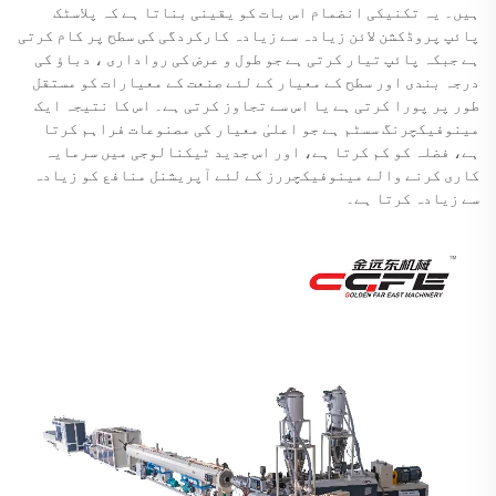
ہیں۔ یہ تکنیکی انضمام اس بات کو یقینی بناتا ہے کہ پلاسٹک
پائپ پروڈکشن لائن زیادہ سے زیادہ کارکردگی کی سطح پر کام کرتی
ہے جبکہ پائپ تیار کرتی ہے جو طول و عرض کی رواداری ، دباؤ کی
درجہ بندی اور سطح کے معیار کے لئے صنعت کے معیارات کو مستقل
طور پر پورا کرتی ہے یا اس سے تجاوز کرتی ہے۔ اس کا نتیجہ ایک
مینوفیکچرنگ سسٹم ہے جو اعلیٰ معیار کی مصنوعات فراہم کرتا
ہے، فضلہ کو کم کرتا ہے، اور اس جدید ٹیکنالوجی میں سرمایہ
کاری کرنے والے مینوفیکچررز کے لئے آپریشنل منافع کو زیادہ
سے زیادہ کرتا ہے۔