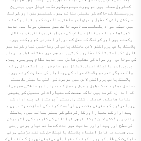
کنٹرول سسٹم ہیں جو پورے مینوفیکچرنگ سائیکل میں بہترین
پروسیسنگ کے حالات کو یقینی بناتے ہیں۔ کیلیبریشن اور کولنگ
سیکشن پائپ کے طول و عرض اور ساختی سالمیت کو برقرار رکھتے
ہیں جبکہ مواد پگھلنے سے ٹھوس حالت میں منتقل ہوتا ہے۔ جدید
کھینچنے والے میکانزم پائپ کی دیوار کی موٹائی کو مستقل
رکھتے ہیں اور کولنگ کے عمل کے دوران اخترتی کو روکتے ہیں۔
پلاسٹک پائپ پروڈکشن لائن مختلف پائپ کی وضاحتیں تیار کرنے میں
قابل ذکر استرتا کا مظاہرہ کرتی ہے ، جس میں مختلف قطر ، دیوار
کی موٹائی اور مواد کی تشکیل شامل ہے۔ جدید نظام پیویسی، پیئ،
پی پی اور پائپنگ ایپلی کیشنز میں عام طور پر استعمال ہونے
والے دیگر تھرمو پلاسٹک مواد کی پیداوار کی حمایت کرتے ہیں۔
پلاسٹک پائپ پروڈکشن لائن میں مربوط کوالٹی مانیٹرنگ سسٹم
مسلسل مصنوعات کے طول و عرض ، سطح کے معیار اور ساختی خصوصیات
کا اندازہ کرتے ہیں تاکہ صنعت کے معیارات کی تعمیل کو یقینی
بنایا جاسکے۔ خودکار کنٹرول سسٹم آپریٹرز کو پیداوار کے
پیرامیٹرز کو حقیقی وقت میں ایڈجسٹ کرنے کی اجازت دیتے ہیں ،
پیداوار کے معیار اور کارکردگی کو بہتر بناتے ہیں۔ پلاسٹک
پائپ پروڈکشن لائن ٹیکنالوجی توانائی کی کارکردگی، آٹومیشن
کی سطح اور پیداواری صلاحیت میں جدت کے ساتھ تیار ہوتی رہتی
ہے، جس سے یہ قابل اعتماد پلاسٹک پائپنگ حل کے لئے بڑھتی ہوئی
مارکیٹ کی طلب کو پورا کرنے کے خواہاں مینوفیکچررز کے لئے ایک