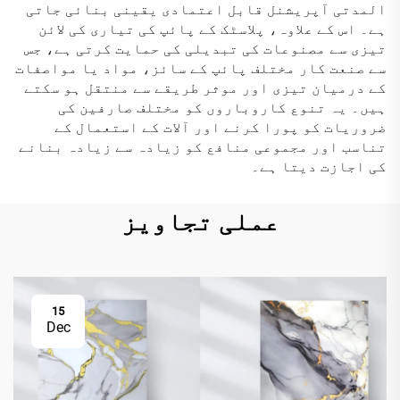
المدتی آپریشنل قابل اعتمادی یقینی بنائی جاتی
ہے۔ اس کے علاوہ، پلاسٹک کے پائپ کی تیاری کی لائن
تیزی سے مصنوعات کی تبدیلی کی حمایت کرتی ہے، جس
سے صنعت کار مختلف پائپ کے سائز، مواد یا مواصفات
کے درمیان تیزی اور موثر طریقے سے منتقل ہو سکتے
ہیں۔ یہ تنوع کاروباروں کو مختلف صارفین کی
ضروریات کو پورا کرنے اور آلات کے استعمال کے
تناسب اور مجموعی منافع کو زیادہ سے زیادہ بنانے
کی اجازت دیتا ہے۔
عملی تجاویز
15
Dec