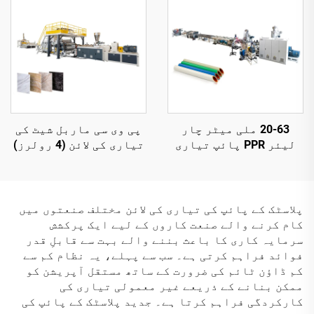
20-63 ملی میٹر چار
پی وی سی ماربل شیٹ کی
لیئر PPR پائپ تیاری
تیاری کی لائن (4 رولرز)
لائن
پلاسٹک کے پائپ کی تیاری کی لائن مختلف صنعتوں میں
کام کرنے والے صنعت کاروں کے لیے ایک پرکشش
سرمایہ کاری کا باعث بننے والے بہت سے قابلِ قدر
فوائد فراہم کرتی ہے۔ سب سے پہلے، یہ نظام کم سے
کم ڈاؤن ٹائم کی ضرورت کے ساتھ مستقل آپریشن کو
ممکن بنانے کے ذریعے غیر معمولی تیاری کی
کارکردگی فراہم کرتا ہے۔ جدید پلاسٹک کے پائپ کی