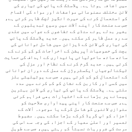
میں اضافہ ہوتا ہے۔ پلاسٹک کے پائپ کی تیاری کی
لائن مختلف مصنوعاتی مواصفات اور مواد کی اقسام
کو استعمال کرنے کی حیرت انگیز لچک ظاہر کرتی ہے،
جس سے صنعت کار اپنے آلات میں وسیع تبدیلیوں کے
بغیر بدلے ہوئے منڈی کے تقاضوں کے جواب میں جلدی
سے ردِ عمل ظاہر کر سکتے ہیں۔ جدید پلاسٹک کے پائپ
کی تیاری کی لائن کے ڈیزائن میں شامل توانائی کی
بچت کی خصوصیات آپریشن کے اخراجات کو کم کرنے کے
ساتھ ساتھ ماحولیاتی پائیداری کے اہداف کی حمایت
کرتی ہیں۔ جدید گرم کرنے کے نظام اور عزل کی
ٹیکنالوجیاں ایکسٹروژن کے عمل کے دوران توانائی
کے استعمال کو کم کرتی ہیں، جس سے یوٹیلیٹی بلز
میں کمی اور کاربن کے نشان کو کم کرنے میں مدد
ملتی ہے۔ پلاسٹک کے پائپ کی تیاری کی لائن بہترین
پیمانے پر بڑھانے کے اختیارات بھی فراہم کرتی
ہے، جس سے صنعت کار اپنی پیداواری صلاحیت کو
متوازی لائنوں کو شامل کرکے یا موجودہ آلات کے
اجزاء کو اپ گریڈ کرکے بڑھا سکتے ہیں۔ مضبوط
تعمیر اور اعلیٰ معیار کے اجزاء کی وجہ سے اس کی
مرمت کی ضروریات نسبتاً کم رہتی ہیں، جس سے طویل