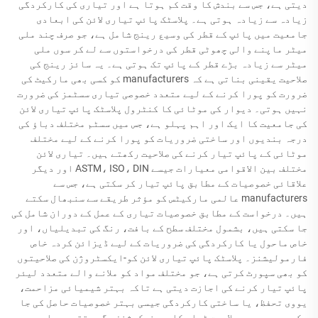
دیتی ہے، جس سے بندش کا وقت کم ہوتا ہے اور تیاری کی کارکردگی
زیادہ سے زیادہ ہوتی ہے۔ پلاسٹک پائپ تیاری لائن کی ابعادی
جامعیت میں پائپ کے قطر کی وسیع رینج شامل ہے، جو صرف چند ملی
میٹر ماپنے والی چھوٹی قطر کی درخواستوں سے لے کر سوں ملی
میٹر سے زیادہ بڑے قطر کے پائپ تک ہوتی ہے۔ یہ سائز رینج کی
صلاحیت یقینی بناتی ہے کہ manufacturers کو کسی بھی مارکیٹ کی
ضرورت کو پورا کرنے کے لیے متعدد خصوصی تیاری سسٹمز کی ضرورت
نہیں ہوتی۔ دیوار کی موٹائی کا کنٹرول پلاسٹک پائپ تیاری لائن
کی جامعیت کا ایک اور اہم پہلو ہے، جس میں سسٹم مختلف دباؤ کی
درجہ بندیوں اور ساختی ضروریات کو پورا کرنے کے لیے مختلف
موٹائی کے پائپ تیار کرنے کی صلاحیت رکھتے ہیں۔ تیاری لائن
مختلف بین الاقوامی معیارات جیسے ASTM، ISO، DIN اور دیگر
علاقائی خصوصیات کے مطابق پائپ تیار کر سکتی ہے، جس سے
manufacturers عالمی مارکیٹس کو مؤثر طریقے سے سنبھال سکتے
ہیں۔ درخواست کے مطابق خصوصیات تیاری کے عمل کے دوران شامل کی
جا سکتی ہیں، بشمول مختلف سطح کے بافت، رنگ کی تبدیلیاں، اور
خاص ماحول یا کارکردگی کی ضروریات کے لیے ڈیزائن کردہ خاص
فارمولیشنز۔ پلاسٹک پائپ تیاری لائن کو-ایکسٹروژن کی صلاحیتوں
کو بھی سپورٹ کرتی ہے، جو مختلف مواد کو ملانے والے متعدد لیئر
پائپ تیار کرنے کی اجازت دیتی ہے تاکہ بہتر شیمیائی مزاحمت،
یووی تحفظ، یا ساختی کارکردگی جیسی بہتر خصوصیات حاصل کی جا
سکیں۔ یہ جدید صلاحیت ٹیلی کامیونیکیشنز، گیس تقسیم، اور