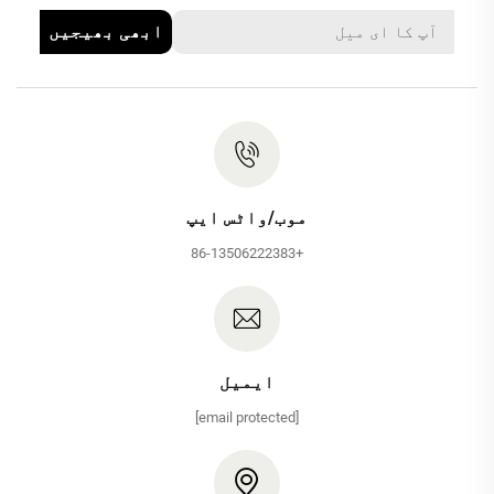
ابھی بھیجیں
موب/واٹس ایپ
+86-13506222383
ایمیل
[email protected]