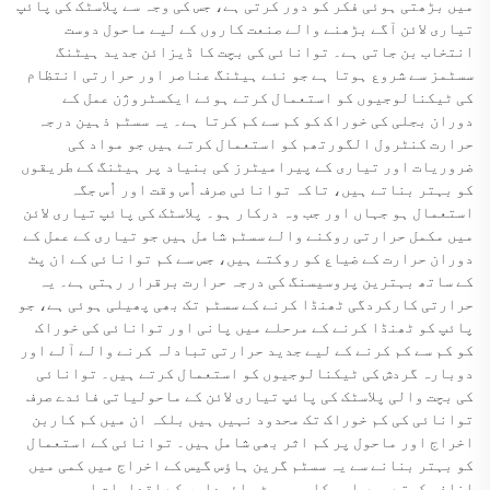
میں بڑھتی ہوئی فکر کو دور کرتی ہے، جس کی وجہ سے پلاسٹک کی پائپ
تیاری لائن آگے بڑھنے والے صنعت کاروں کے لیے ماحول دوست
انتخاب بن جاتی ہے۔ توانائی کی بچت کا ڈیزائن جدید ہیٹنگ
سسٹمز سے شروع ہوتا ہے جو نئے ہیٹنگ عناصر اور حرارتی انتظام
کی ٹیکنالوجیوں کو استعمال کرتے ہوئے ایکسٹروژن عمل کے
دوران بجلی کی خوراک کو کم سے کم کرتا ہے۔ یہ سسٹم ذہین درجہ
حرارت کنٹرول الگورتھم کو استعمال کرتے ہیں جو مواد کی
ضروریات اور تیاری کے پیرامیٹرز کی بنیاد پر ہیٹنگ کے طریقوں
کو بہتر بناتے ہیں، تاکہ توانائی صرف اُس وقت اور اُس جگہ
استعمال ہو جہاں اور جب وہ درکار ہو۔ پلاسٹک کی پائپ تیاری لائن
میں مکمل حرارتی روکنے والے سسٹم شامل ہیں جو تیاری کے عمل کے
دوران حرارت کے ضیاع کو روکتے ہیں، جس سے کم توانائی کے ان پٹ
کے ساتھ بہترین پروسیسنگ کی درجہ حرارت برقرار رہتی ہے۔ یہ
حرارتی کارکردگی ٹھنڈا کرنے کے سسٹم تک بھی پھیلی ہوئی ہے، جو
پائپ کو ٹھنڈا کرنے کے مرحلے میں پانی اور توانائی کی خوراک
کو کم سے کم کرنے کے لیے جدید حرارتی تبادلہ کرنے والے آلے اور
دوبارہ گردش کی ٹیکنالوجیوں کو استعمال کرتے ہیں۔ توانائی
کی بچت والی پلاسٹک کی پائپ تیاری لائن کے ماحولیاتی فائدے صرف
توانائی کی کم خوراک تک محدود نہیں ہیں بلکہ ان میں کم کاربن
اخراج اور ماحول پر کم اثر بھی شامل ہیں۔ توانائی کے استعمال
کو بہتر بنانے سے یہ سسٹم گرین ہاؤس گیس کے اخراج میں کمی میں
اضافہ کرتے ہیں اور کارپوریٹ پائیداری کے اقدامات اور