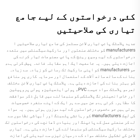
کئی درخواستوں کے لیے جامع
تیاری کی صلاحیتیں
جدید پلاسٹک پائپ تیاری لائن سسٹمز کی جامع تیاری صلاحیتیں ا
manufacturers کو مختلف صنعتوں اور مارکیٹ سیگمنٹس میں متعدد
درخواستوں کے لیے وسیع رینج کے پائپ مصنوعات تیار کرنے کی
اجازت دیتی ہیں۔ یہ جامعیت ایک اہم مقابلہ فائدہ پیش کرتی ہے،
جو manufacturers کو اپنی مارکیٹ تک رسائی کو زیادہ سے زیادہ
بنانے کے ساتھ ساتھ آلات کے استعمال اور سرمایہ کاری پر منافع
کو بہتر بنانے کی اجازت دیتی ہے۔ پلاسٹک پائپ تیاری لائن مختلف
تھرمو پلاسٹک مواد جیسے PVC، پولی ایتھیلین، پولی پروپیلین
اور خاص انجینئرنگ پلاسٹکس کو سنبھالنے میں قابلِ ذکر موافقت
کا مظاہرہ کرتی ہے، جن میں سے ہر ایک کے اپنے منفرد خصوصیات
ہوتی ہیں جو مخصوص درخواستوں کے لیے موزوں ہوتی ہیں۔ یہ مواد
کی لچک manufacturers کو رہائشی پلمبنگ اور آبپاشی نظاموں سے
لے کر صنعتی عمل کے پائپنگ اور بنیادی ڈھانچے کی درخواستوں تک
مختلف مارکیٹ سیگمنٹس کو سنبھالنے کی اجازت دیتی ہے۔ تیاری
لائن کی تشکیل مختلف مواد کے درمیان تیزی سے تبدیلی کی اجازت