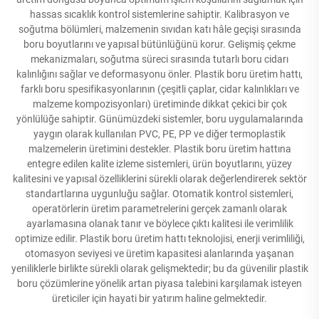
hassas sıcaklık kontrol sistemlerine sahiptir. Kalibrasyon ve
soğutma bölümleri, malzemenin sıvıdan katı hâle geçişi sırasında
boru boyutlarını ve yapısal bütünlüğünü korur. Gelişmiş çekme
mekanizmaları, soğutma süreci sırasında tutarlı boru cidarı
kalınlığını sağlar ve deformasyonu önler. Plastik boru üretim hattı,
farklı boru spesifikasyonlarının (çeşitli çaplar, cidar kalınlıkları ve
malzeme kompozisyonları) üretiminde dikkat çekici bir çok
yönlülüğe sahiptir. Günümüzdeki sistemler, boru uygulamalarında
yaygın olarak kullanılan PVC, PE, PP ve diğer termoplastik
malzemelerin üretimini destekler. Plastik boru üretim hattına
entegre edilen kalite izleme sistemleri, ürün boyutlarını, yüzey
kalitesini ve yapısal özelliklerini sürekli olarak değerlendirerek sektör
standartlarına uygunluğu sağlar. Otomatik kontrol sistemleri,
operatörlerin üretim parametrelerini gerçek zamanlı olarak
ayarlamasına olanak tanır ve böylece çıktı kalitesi ile verimlilik
optimize edilir. Plastik boru üretim hattı teknolojisi, enerji verimliliği,
otomasyon seviyesi ve üretim kapasitesi alanlarında yaşanan
yeniliklerle birlikte sürekli olarak gelişmektedir; bu da güvenilir plastik
boru çözümlerine yönelik artan piyasa talebini karşılamak isteyen
üreticiler için hayati bir yatırım haline gelmektedir.