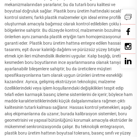
mekanizmalarından yararlanır; bu da tutarlı boru kalitesi ve
boyutsal doğruluk sağlar. Plastik boru üretim hattındaki sıcaklık
kontrol sistemi, farklı plastik malzemeler için ideal erime profilleri
oluşturmak amacıyla bağımsız olarak kontrol edilebilen çoklu ısıtma
bölgelerine sahiptir. Bu düzeyde kontrol, malzemenin bozulmasını
önlerken aynı zamanda plastik eriyiğin tam homojenizasyonunu da
garanti eder. Plastik boru üretim hattına entegre edilen hassas kalıp
tasarımı, eşit duvar kalınlığı dağılımı ve pürüzsüz yüzey bitişleri elde
etmek için ileri mühendislik ilkelerini uygular. Kalıp başlığı, üretimi
kesmeden boru boyutlarının ince ayarlanmasına olanak tanıyan
ayarlanabilir bileşenlere sahiptir; bu da üreticilere müşteri
spesifikasyonlarına tam olarak uygun ürünleri üretme esnekliği
kazandırır. Ayrıca, gelişmiş ekstrüzyon teknolojisi, malzeme
özelliklerindeki veya işlem koşullarındaki değişiklikleri tespit edip
telafi eden karmaşık basınç izleme sistemlerini de içerir; böylece ham
madde karakteristiklerindeki küçük dalgalanmalara rağmen çıktı
kalitesinin tutarlı kalması sağlanır. Hassas kontrol yetenekleri, aşağı
akış ekipmanlarına da uzanır; burada kalibrasyon sistemleri, boru
geometrisini ve yapısal bütünlüğünü korumak amacıyla ekstrüder ile
mükemmel senkronizasyonda çalışır. Bu teknolojik entegrasyon,
plastik boru üretim hattının boyutsal tolerans, basınç sınıfı ve yüzey