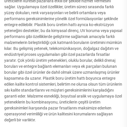
üreticilerin küresel pazarlara etkili bir şekilde hizmet vermesini
sağlar. Uygulamaya özel özellikler, üretim süreci sırasında farklı
yüzey dokuları, renk varyasyonları ve belirli ortamlara veya
performans gereksinimlerine yönelik özel formülasyonlar şeklinde
entegre edilebilir. Plastik boru üretim hattı ayrıca ko-ekstrüzyon
yeteneğini destekler; bu da kimyasal direnç, UV koruma veya yapısal
performans gibi özelliklerde geliştirme sağlamak amacıyla farklı
malzemelerin birleştirildiği çok katmanlı boruların üretimini mümkün
kılar. Bu gelişmiş yetenek, telekomünikasyon, doğalgaz dağıtım ve
endüstriyel proses uygulamaları gibi özel pazarlarda fırsatlar
yaratır. Çok yönlü üretim yetenekleri, oluklu borular, delikli drenaj
boruları ve entegre bağlantı elemanları veya ek parçaları bulunan
borular gibi özel ürünler de dahil olmak üzere uzmanlaşmış ürünler
kapsamına da uzanır. Plastik boru üretim hattı boyunca entegre
edilen kalite kontrol sistemleri, belirtim ne olursa olsun tüm ürünlerin
sıkı kalite standartlarını ve müşteri gereksinimlerini karşıladığını
garanti eder. Malzeme esnekliği, boyutsal aralık ve uygulamaya özel
yeteneklerin bu kombinasyonu, üreticilerin çeşitli üretim
gereksinimleri karşısında pazar fırsatlarını maksimize ederken
operasyonel verimliliği ve ürün kalitesini korumalarını sağlayan
değerli bir varlıktır.