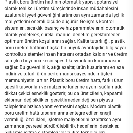
Plastik boru üretim hattının otomatik yapısı, potansiyel
olarak tehlikeli üretim süreçlerinde insan müdahalesini
azaltarak işyeri güvenliğini artırırken aynı zamanda işçilik
maliyetlerini önemli ölçüde düşürür. Gelişmiş kontrol
sistemleri, sıcaklık, basınç ve hız parametrelerini otomatik
olarak yöneterek, sürekli manuel denetim gerektirmeden
optimum üretim koşullarını sağlar. Kalite tutarlılığı, plastik
boru üretim hattının başka bir büyük avantajıdır; bilgisayar
kontrollü sistemler insan hatasını ortadan kaldırır ve üretim
süreçleri boyunca kesin spesifikasyonların korunmasını
sağlar. Bu güvenilirlik, atığı azaltır, ürün kusurlarını en aza
indirir ve tutarlı ürün performansı sayesinde müşteri
memnuniyetini artırır. Plastik boru üretim hattı, farklı ürün
spesifikasyonları ve malzeme türlerine uyum sağlamada
dikkat çekici esneklik gösterir; bu da üreticilerin, kapsamlı
ekipman değişiklikleri gerektirmeden değişen piyasa
taleplerine hızlıca yanıt vermesini sağlar. Modern plastik
boru üretim hattı tasarımlarına entegre edilen enerji
verimliliği özellikleri, işletme maliyetlerini azaltırken aynı
zamanda çevresel sürdürülebilirlik hedeflerini destekler.
Gelişmiş ısıtma sistemleri ve yalıtım teknolojileri,