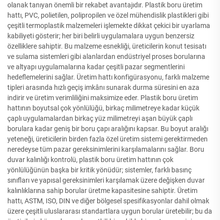
olanak tanıyan önemli bir rekabet avantajıdır. Plastik boru üretim
hattı, PVC, polietilen, polipropilen ve özel mühendislik plastikleri gibi
çeşitli termoplastik malzemeleri işlemekte dikkat çekici bir uyarlama
kabiliyeti gösterir; her biri belirli uygulamalara uygun benzersiz
özelliklere sahiptir. Bu malzeme esnekliği, üreticilerin konut tesisatı
ve sulama sistemleri gibi alanlardan endüstriyel proses borularına
ve altyapı uygulamalarına kadar çeşitli pazar segmentlerini
hedeflemelerini sağlar. Üretim hattı konfigürasyonu, farklı malzeme
tipleri arasında hızlı geçiş imkânı sunarak durma süresini en aza
indirir ve üretim verimliliğini maksimize eder. Plastik boru üretim
hattının boyutsal çok yönlülüğü, birkaç milimetreye kadar küçük
çaplı uygulamalardan birkaç yüz milimetreyi aşan büyük çaplı
borulara kadar geniş bir boru çapı aralığını kapsar. Bu boyut aralığı
yeteneği, üreticilerin birden fazla özel üretim sistemi gerektirmeden
neredeyse tüm pazar gereksinimlerini karşılamalarını sağlar. Boru
duvar kalınlığı kontrolü, plastik boru üretim hattının çok
yönlülüğünün başka bir kritik yönüdür; sistemler, farklı basınç
sınıfları ve yapısal gereksinimleri karşılamak üzere değişken duvar
kalınlıklarına sahip borular üretme kapasitesine sahiptir. Üretim
hattı, ASTM, ISO, DIN ve diğer bölgesel spesifikasyonlar dahil olmak
üzere çeşitli uluslararası standartlara uygun borular üretebilir; bu da