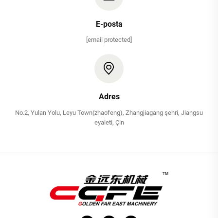
E-posta
[email protected]
Adres
No.2, Yulan Yolu, Leyu Town(zhaofeng), Zhangjiagang şehri, Jiangsu
eyaleti, Çin