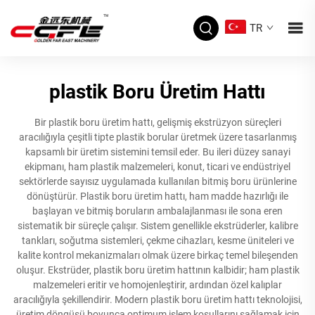
TR
plastik Boru Üretim Hattı
Bir plastik boru üretim hattı, gelişmiş ekstrüzyon süreçleri
aracılığıyla çeşitli tipte plastik borular üretmek üzere tasarlanmış
kapsamlı bir üretim sistemini temsil eder. Bu ileri düzey sanayi
ekipmanı, ham plastik malzemeleri, konut, ticari ve endüstriyel
sektörlerde sayısız uygulamada kullanılan bitmiş boru ürünlerine
dönüştürür. Plastik boru üretim hattı, ham madde hazırlığı ile
başlayan ve bitmiş boruların ambalajlanması ile sona eren
sistematik bir süreçle çalışır. Sistem genellikle ekstrüderler, kalibre
tankları, soğutma sistemleri, çekme cihazları, kesme üniteleri ve
kalite kontrol mekanizmaları olmak üzere birkaç temel bileşenden
oluşur. Ekstrüder, plastik boru üretim hattının kalbidir; ham plastik
malzemeleri eritir ve homojenleştirir, ardından özel kalıplar
aracılığıyla şekillendirir. Modern plastik boru üretim hattı teknolojisi,
üretim döngüsü boyunca optimum işlem koşullarını sağlamak için