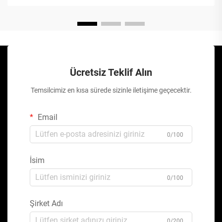
Ücretsiz Teklif Alın
Temsilcimiz en kısa sürede sizinle iletişime geçecektir.
Email
0/100
İsim
0/100
Şirket Adı
0/200