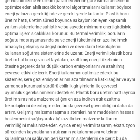
gereksinimlerine ve üretim parametrelerine göre ısıtma desenlerini
optimize eden akıllı sıcaklık kontrol algoritmalarını kullanır; böylece
enerji yalnızca gerektiğinde ve gerekli yerde kullanılır. Plastik boru
üretim hattı, üretim süreci boyunca ısı kaybını önleyen kapsamlı
yalıtım sistemlerine sahiptir ve bu sayede minimum enerji girdisiyle
optimal işlem sıcaklıkları korunur. Bu termal verimlilik, boruların
soğutulması aşamasında su ve enerji tüketimini en aza indirmek
amacıyla gelişmiş ısı değiştiricileri ve devir daim teknolojilerini
kullanan soğutma sistemlerine de uzanır. Enerji verimli plastik boru
üretim hattının çevresel faydaları, azaltılmış enerji tüketiminin
ötesine geçerek daha düşük karbon emisyonlarını ve azaltılmış
çevresel etkiyi de içerir. Enerji kullanımını optimize ederek bu
sistemler, sera gazı emisyonlarının azaltılmasına katkı sağlar ve aynı
zamanda kurumsal sürdürülebilirlik girişimlerini ile çevresel
uyumluluk gereksinimlerini destekler. Plastik boru üretim hattı ayrıca
üretim sırasında malzeme atığını en aza indiren atık azaltma
teknolojilerini de entegre eder; bu da çevresel güvenilirliğini daha da
artırır. Gelişmiş malzeme taşıma sistemleri, ham maddelerin hassas
beslenmesini sağlayarak atığı azaltırken malzeme kullanım
verimliliğini maksimize eder. Ayrıca enerji verimli tasarım, ekstrüzyon
sürecinden kaynaklanan atık ısının yakalanmasını ve tekrar
kullanılmasını sağlayan geri kazanım sistemlerini de içerir; bu da