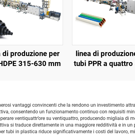
a di produzione per
linea di produzion
 HDPE 315-630 mm
tubi PPR a quattro 
20-63 mm
erosi vantaggi convincenti che la rendono un investimento attraent
uttiva, consentendo un funzionamento continuo con requisiti mi
operare ventiquattr’ore su ventiquattro, producendo migliaia di m
iva si traduce direttamente in una maggiore redditività e in un pi
er tubi in plastica riduce significativamente i costi del lavoro