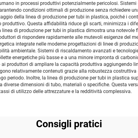
to umano in processi produttivi potenzialmente pericolosi. Siste
 garantendo condizioni ottimali di produzione senza richiedere 
ggio della linea di produzione per tubi in plastica, poiché i cont
produttivo. Questa affidabilità riduce gli scarti, minimizza i dife
 linea di produzione per tubi in plastica dimostra una notevole fle
roduttori di rispondere rapidamente alle mutevoli esigenze del 
ergetica integrate nelle moderne progettazioni di linee di produzio
tenibilità ambientale. Sistemi di riscaldamento avanzati e tecnol
llette energetiche più basse e a una minore impronta di carbonio.
do ai produttori di ampliare la capacità produttiva aggiungendo 
ngono relativamente contenuti grazie alla robustezza costruttiva 
go periodo. Inoltre, la linea di produzione per tubi in plastica s
ra diverse dimensioni di tubo, materiali o specifiche. Questa vers
assi di utilizzo delle attrezzature e la redditività complessiva.
Consigli pratici