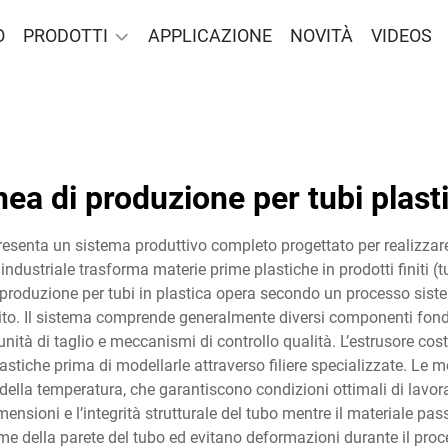
O
PRODOTTI
APPLICAZIONE
NOVITÀ
VIDEOS
inea di produzione per tubi plasti
resenta un sistema produttivo completo progettato per realizzare 
ndustriale trasforma materie prime plastiche in prodotti finiti (t
i produzione per tubi in plastica opera secondo un processo sist
nito. Il sistema comprende generalmente diversi componenti fondam
unità di taglio e meccanismi di controllo qualità. L’estrusore costi
stiche prima di modellarle attraverso filiere specializzate. Le mo
 della temperatura, che garantiscono condizioni ottimali di lavoraz
sioni e l’integrità strutturale del tubo mentre il materiale pas
e della parete del tubo ed evitano deformazioni durante il proc