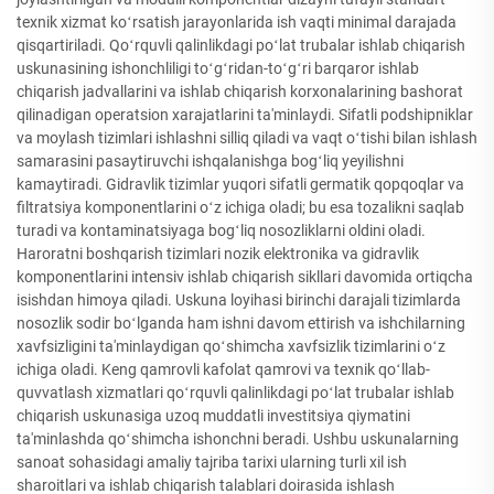
texnik xizmat koʻrsatish jarayonlarida ish vaqti minimal darajada
qisqartiriladi. Qoʻrquvli qalinlikdagi poʻlat trubalar ishlab chiqarish
uskunasining ishonchliligi toʻgʻridan-toʻgʻri barqaror ishlab
chiqarish jadvallarini va ishlab chiqarish korxonalarining bashorat
qilinadigan operatsion xarajatlarini ta'minlaydi. Sifatli podshipniklar
va moylash tizimlari ishlashni silliq qiladi va vaqt oʻtishi bilan ishlash
samarasini pasaytiruvchi ishqalanishga bogʻliq yeyilishni
kamaytiradi. Gidravlik tizimlar yuqori sifatli germatik qopqoqlar va
filtratsiya komponentlarini oʻz ichiga oladi; bu esa tozalikni saqlab
turadi va kontaminatsiyaga bogʻliq nosozliklarni oldini oladi.
Haroratni boshqarish tizimlari nozik elektronika va gidravlik
komponentlarini intensiv ishlab chiqarish sikllari davomida ortiqcha
isishdan himoya qiladi. Uskuna loyihasi birinchi darajali tizimlarda
nosozlik sodir boʻlganda ham ishni davom ettirish va ishchilarning
xavfsizligini ta'minlaydigan qoʻshimcha xavfsizlik tizimlarini oʻz
ichiga oladi. Keng qamrovli kafolat qamrovi va texnik qoʻllab-
quvvatlash xizmatlari qoʻrquvli qalinlikdagi poʻlat trubalar ishlab
chiqarish uskunasiga uzoq muddatli investitsiya qiymatini
ta'minlashda qoʻshimcha ishonchni beradi. Ushbu uskunalarning
sanoat sohasidagi amaliy tajriba tarixi ularning turli xil ish
sharoitlari va ishlab chiqarish talablari doirasida ishlash