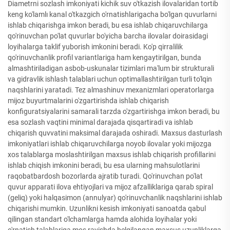
Diametrni sozlash imkoniyati kichik suv o'tkazish ilovalaridan tortib
keng ko'lamlı kanal o'tkazgich o'rnatishlarigacha bo'lgan quvurlarni
ishlab chiqarishga imkon beradi, bu esa ishlab chiqaruvchilarga
qo'rinuvchan po'lat quvurlar bo'yicha barcha ilovalar doirasidagi
loyihalarga taklif yuborish imkonini beradi. Ko'p qirralilik
qo'rinuvchanlik profil variantlariga ham kengaytirilgan, bunda
almashtiriladigan asbob-uskunalar tizimlari ma'lum bir strukturali
va gidravlik ishlash talablari uchun optimallashtirilgan turli to'lqin
naqshlarini yaratadi. Tez almashinuv mexanizmlari operatorlarga
mijoz buyurtmalarini o'zgartirishda ishlab chiqarish
konfiguratsiyalarini samarali tarzda o'zgartirishga imkon beradi, bu
esa sozlash vaqtini minimal darajada qisqartiradi va ishlab
chiqarish quvvatini maksimal darajada oshiradi. Maxsus dasturlash
imkoniyatlari ishlab chiqaruvchilarga noyob ilovalar yoki mijozga
xos talablarga moslashtirilgan maxsus ishlab chiqarish profillarini
ishlab chiqish imkonini beradi, bu esa ularning mahsulotlarini
raqobatbardosh bozorlarda ajratib turadi. Qo'rinuvchan po'lat
quvur apparati ilova ehtiyojlari va mijoz afzalliklariga qarab spiral
(geliq) yoki halqasimon (annulyar) qo'rinuvchanlik naqshlarini ishlab
chiqarishi mumkin. Uzunlikni kesish imkoniyati sanoatda qabul
qilingan standart o'lchamlarga hamda alohida loyihalar yoki
o'rnatish talablariga mos ravishda belgilangan maxsus uzunliklarga