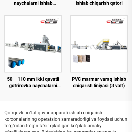
naychalarni ishlab
ishlab chiqarish qatori
chiqarish liniyasi
50 – 110 mm ikki qavatli
PVC marmar varaq ishlab
gofrirovka naychalarni
chiqarish liniyasi (3 valf)
ishlab chiqarish liniyasi
Qoʻrquvli poʻlat quvur apparati ishlab chiqarish
korxonalarining operatsion samaradorligi va foydasi uchun
toʻgʻridan-toʻgʻri taʼsir qiladigan koʻplab amaliy