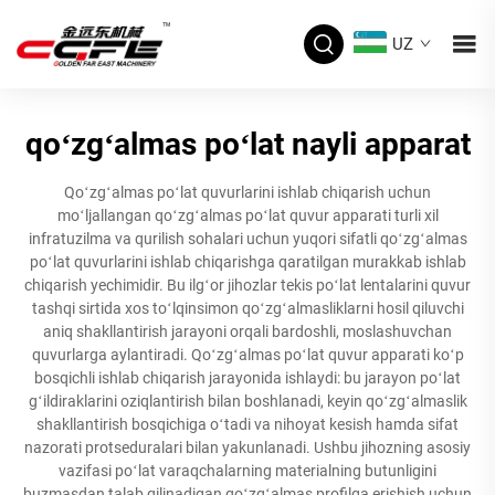
UZ
qoʻzgʻalmas poʻlat nayli apparat
Qoʻzgʻalmas poʻlat quvurlarini ishlab chiqarish uchun
moʻljallangan qoʻzgʻalmas poʻlat quvur apparati turli xil
infratuzilma va qurilish sohalari uchun yuqori sifatli qoʻzgʻalmas
poʻlat quvurlarini ishlab chiqarishga qaratilgan murakkab ishlab
chiqarish yechimidir. Bu ilgʻor jihozlar tekis poʻlat lentalarini quvur
tashqi sirtida xos toʻlqinsimon qoʻzgʻalmasliklarni hosil qiluvchi
aniq shakllantirish jarayoni orqali bardoshli, moslashuvchan
quvurlarga aylantiradi. Qoʻzgʻalmas poʻlat quvur apparati koʻp
bosqichli ishlab chiqarish jarayonida ishlaydi: bu jarayon poʻlat
gʻildiraklarini oziqlantirish bilan boshlanadi, keyin qoʻzgʻalmaslik
shakllantirish bosqichiga oʻtadi va nihoyat kesish hamda sifat
nazorati protseduralari bilan yakunlanadi. Ushbu jihozning asosiy
vazifasi poʻlat varaqchalarning materialning butunligini
buzmasdan talab qilinadigan qoʻzgʻalmas profilga erishish uchun