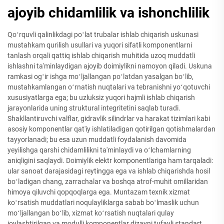
ajoyib chidamlilik va ishonchlilik
Qoʻrquvli qalinlikdagi poʻlat trubalar ishlab chiqarish uskunasi
mustahkam qurilish usullari va yuqori sifatli komponentlarni
tanlash orqali qattiq ishlab chiqarish muhitida uzoq muddatli
ishlashni ta'minlaydigan ajoyib doimiylikni namoyon qiladi. Uskuna
ramkasi ogʻir ishga moʻljallangan poʻlatdan yasalgan boʻlib,
mustahkamlangan oʻrnatish nuqtalari va tebranishni yoʻqotuvchi
xususiyatlarga ega; bu uzluksiz yuqori hajmli ishlab chiqarish
jarayonlarida uning struktural integritetini saqlab turadi.
Shakllantiruvchi valflar, gidravlik silindrlar va harakat tizimlari kabi
asosiy komponentlar qat'iy ishlatiladigan qotirilgan qotishmalardan
tayyorlanadi; bu esa uzun muddatli foydalanish davomida
yeyilishga qarshi chidamlilikni ta'minlaydi va oʻlchamlarning
aniqligini saqlaydi. Doimiylik elektr komponentlariga ham tarqaladi:
ular sanoat darajasidagi reytingga ega va ishlab chiqarishda hosil
boʻladigan chang, zarrachalar va boshqa atrof-muhit omillaridan
himoya qiluvchi qopqoqlarga ega. Muntazam texnik xizmat
koʻrsatish muddatlari noqulayliklarga sabab boʻlmaslik uchun
moʻljallangan boʻlib, xizmat koʻrsatish nuqtalari qulay
joylashtirilgan va modulli komponentlar dizayni tufayli standart