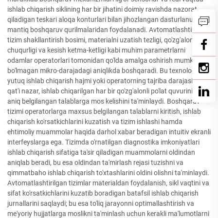
ishlab chiqarish siklining har bir jihatini doimiy ravishda nazorat
qiladigan teskari aloqa konturlari bilan jihozlangan dasturlanuvchi
mantiq boshqaruv qurilmalaridan foydalanadi. Avtomatlashtirilgan
tizim shakllantirish bosimi, materialni uzatish tezligi, qo'zg'alon
chuqurligi va kesish ketma-ketligi kabi muhim parametrlarni
odamlar operatorlari tomonidan qo'lda amalga oshirish mumkin
bo'lmagan mikro-darajadagi aniqlikda boshqaradi. Bu texnologik
yutuq ishlab chiqarish hajmi yoki operatorning tajriba darajasidan
qat'i nazar, ishlab chiqarilgan har bir qo'zg'alonli po'lat quvurining
aniq belgilangan talablarga mos kelishini ta'minlaydi. Boshqaruv
tizimi operatorlarga maxsus belgilangan talablarni kiritish, ishlab
chiqarish ko'rsatkichlarini kuzatish va tizim ishlashi hamda
ehtimoliy muammolar haqida darhol xabar beradigan intuitiv ekranli
interfeyslarga ega. Tizimda o'rnatilgan diagnostika imkoniyatlari
ishlab chiqarish sifatiga ta'sir qiladigan muammolarni oldindan
aniqlab beradi, bu esa oldindan ta'mirlash rejasi tuzishni va
qimmatbaho ishlab chiqarish to'xtashlarini oldini olishni ta'minlaydi.
Avtomatlashtirilgan tizimlar materialdan foydalanish, sikl vaqtini va
sifat ko'rsatkichlarini kuzatib boradigan batafsil ishlab chiqarish
jurnallarini saqlaydi; bu esa to'liq jarayonni optimallashtirish va
me'yoriy hujjatlarga moslikni ta'minlash uchun kerakli ma'lumotlarni