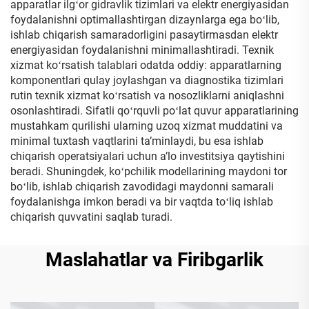
apparatlar ilgʻor gidravlik tizimlari va elektr energiyasidan
foydalanishni optimallashtirgan dizaynlarga ega boʻlib,
ishlab chiqarish samaradorligini pasaytirmasdan elektr
energiyasidan foydalanishni minimallashtiradi. Texnik
xizmat koʻrsatish talablari odatda oddiy: apparatlarning
komponentlari qulay joylashgan va diagnostika tizimlari
rutin texnik xizmat koʻrsatish va nosozliklarni aniqlashni
osonlashtiradi. Sifatli qoʻrquvli poʻlat quvur apparatlarining
mustahkam qurilishi ularning uzoq xizmat muddatini va
minimal tuxtash vaqtlarini taʼminlaydi, bu esa ishlab
chiqarish operatsiyalari uchun aʼlo investitsiya qaytishini
beradi. Shuningdek, koʻpchilik modellarining maydoni tor
boʻlib, ishlab chiqarish zavodidagi maydonni samarali
foydalanishga imkon beradi va bir vaqtda toʻliq ishlab
chiqarish quvvatini saqlab turadi.
Maslahatlar va Firibgarlik