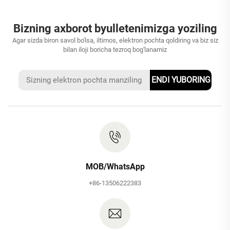
Bizning axborot byulletenimizga yoziling
Agar sizda biron savol bo'lsa, iltimos, elektron pochta qoldiring va biz siz
bilan iloji boricha tezroq bog'lanamiz
ENDI YUBORING
MOB/WhatsApp
+86-13506222383