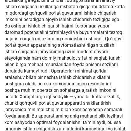
afzalliklarga ega. Birinchidan, bu apparatlar anʼanaviy
ishlab chiqarish usullariga nisbatan qisqa muddatda katta
miqdordagi qoʻrquvli poʻlat quvurlarni ishlab chiqarish
imkonini beradigan ajoyib ishlab chiqarish tezligiga ega.
Bu oshgan ishlab chiqarish hajmi korxonaga yuqori
daromad potensialini taʼminlaydi va buyurtmalarni tezroq
bajarish orqali mijozlarning qoniqishini oshiradi. Qoʻrquvli
poʻlat quvur apparatining avtomatlashtirilgan tuzilishi
ishlab chiqarish jarayonining uzun muddat davom
etayotganda ham doimiy mahsulot sifatini saqlab turish
bilan birga mehnat resurslaridan foydalanishni sezilarli
darajada kamaytiradi. Operatorlar minimal qoʻlda
aralashuv bilan bir nechta ishlab chiqarish sikllarini
boshqara oladi, bu esa korxonaga inson resurslarini
boshqa muhim operatsion sohalarga ajratish imkonini
beradi. Xarajatlarga iqtisodiylik — yana bir katta afzallik,
chunki qoʻrquvli poʻlat quvur apparati shakllantirish
jarayonida minimal chiqim bilan xom ashyodan samarali
foydalanadi. Bu apparatlarning aniq muhandislik loyihasi
xom ashyodan optimal foydalanishni taʼminlaydi, bu esa
umumiy ishlab chiqarish xarajatlarini kamaytiradi va ishlab