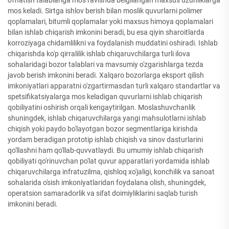
mos keladi. Sirtga ishlov berish bilan moslik quvurlarni polimer
qoplamalari, bitumli qoplamalar yoki maxsus himoya qoplamalari
bilan ishlab chiqarish imkonini beradi, bu esa qiyin sharoitlarda
korroziyaga chidamlilikni va foydalanish muddatini oshiradi. Ishlab
chiqarishda ko'p qirralilik ishlab chiqaruvchilarga turli ilova
sohalaridagi bozor talablari va mavsumiy o'zgarishlarga tezda
javob berish imkonini beradi. Xalqaro bozorlarga eksport qilish
imkoniyatlari apparatni o'zgartirmasdan turli xalqaro standartlar va
spetsifikatsiyalarga mos keladigan quvurlarni ishlab chiqarish
qobiliyatini oshirish orqali kengaytirilgan. Moslashuvchanlik
shuningdek, ishlab chiqaruvchilarga yangi mahsulotlarni ishlab
chiqish yoki paydo bo'layotgan bozor segmentlariga kirishda
yordam beradigan prototip ishlab chiqish va sinov dasturlarini
qo'llashni ham qo'llab-quvvatlaydi. Bu umumiy ishlab chiqarish
qobiliyati qo'rinuvchan po'lat quvur apparatlari yordamida ishlab
chiqaruvchilarga infratuzilma, qishloq xo'jaligi, konchilik va sanoat
sohalarida o'sish imkoniyatlaridan foydalana olish, shuningdek,
operatsion samaradorlik va sifat doimiyliklarini saqlab turish
imkonini beradi.