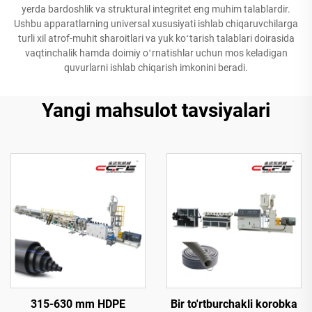
yerda bardoshlik va struktural integritet eng muhim talablardir.
Ushbu apparatlarning universal xususiyati ishlab chiqaruvchilarga
turli xil atrof-muhit sharoitlari va yuk koʻtarish talablari doirasida
vaqtinchalik hamda doimiy oʻrnatishlar uchun mos keladigan
quvurlarni ishlab chiqarish imkonini beradi.
Yangi mahsulot tavsiyalari
315-630 mm HDPE
Bir to'rtburchakli korobka