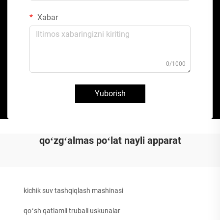
Xabar
0/1000
Yuborish
qoʻzgʻalmas poʻlat nayli apparat
kichik suv tashqiqlash mashinasi
qoʻsh qatlamli trubali uskunalar