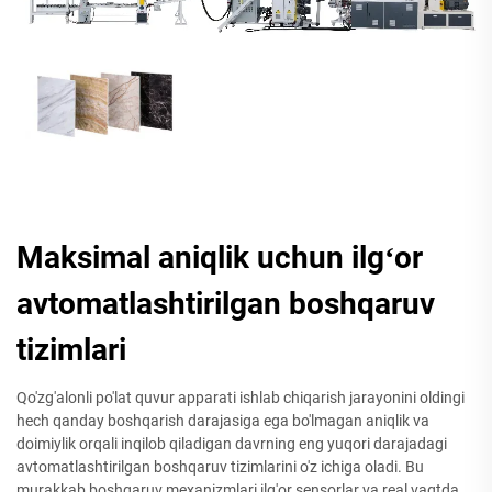
Maksimal aniqlik uchun ilgʻor
avtomatlashtirilgan boshqaruv
tizimlari
Qo'zg'alonli po'lat quvur apparati ishlab chiqarish jarayonini oldingi
hech qanday boshqarish darajasiga ega bo'lmagan aniqlik va
doimiylik orqali inqilob qiladigan davrning eng yuqori darajadagi
avtomatlashtirilgan boshqaruv tizimlarini o'z ichiga oladi. Bu
murakkab boshqaruv mexanizmlari ilg'or sensorlar va real vaqtda