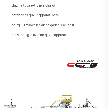
chizma tuba extruziya chiziqli
gofrlangan quvur apparati narxi
qoʻrquvli trubka ishlab chiqarish uskunasi
hDPE qoʻzgʻaluvchan quvur apparati