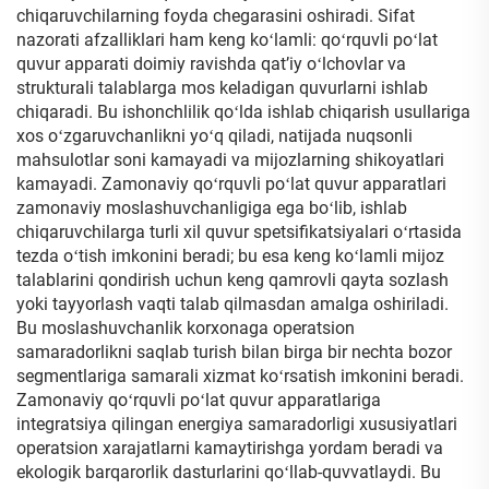
chiqaruvchilarning foyda chegarasini oshiradi. Sifat
nazorati afzalliklari ham keng koʻlamli: qoʻrquvli poʻlat
quvur apparati doimiy ravishda qatʼiy oʻlchovlar va
strukturali talablarga mos keladigan quvurlarni ishlab
chiqaradi. Bu ishonchlilik qoʻlda ishlab chiqarish usullariga
xos oʻzgaruvchanlikni yoʻq qiladi, natijada nuqsonli
mahsulotlar soni kamayadi va mijozlarning shikoyatlari
kamayadi. Zamonaviy qoʻrquvli poʻlat quvur apparatlari
zamonaviy moslashuvchanligiga ega boʻlib, ishlab
chiqaruvchilarga turli xil quvur spetsifikatsiyalari oʻrtasida
tezda oʻtish imkonini beradi; bu esa keng koʻlamli mijoz
talablarini qondirish uchun keng qamrovli qayta sozlash
yoki tayyorlash vaqti talab qilmasdan amalga oshiriladi.
Bu moslashuvchanlik korxonaga operatsion
samaradorlikni saqlab turish bilan birga bir nechta bozor
segmentlariga samarali xizmat koʻrsatish imkonini beradi.
Zamonaviy qoʻrquvli poʻlat quvur apparatlariga
integratsiya qilingan energiya samaradorligi xususiyatlari
operatsion xarajatlarni kamaytirishga yordam beradi va
ekologik barqarorlik dasturlarini qoʻllab-quvvatlaydi. Bu