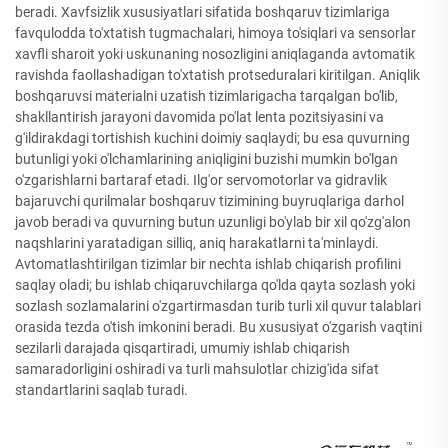
beradi. Xavfsizlik xususiyatlari sifatida boshqaruv tizimlariga
favqulodda to'xtatish tugmachalari, himoya to'siqlari va sensorlar
xavfli sharoit yoki uskunaning nosozligini aniqlaganda avtomatik
ravishda faollashadigan to'xtatish protseduralari kiritilgan. Aniqlik
boshqaruvsi materialni uzatish tizimlarigacha tarqalgan bo'lib,
shakllantirish jarayoni davomida po'lat lenta pozitsiyasini va
g'ildirakdagi tortishish kuchini doimiy saqlaydi; bu esa quvurning
butunligi yoki o'lchamlarining aniqligini buzishi mumkin bo'lgan
o'zgarishlarni bartaraf etadi. Ilg'or servomotorlar va gidravlik
bajaruvchi qurilmalar boshqaruv tizimining buyruqlariga darhol
javob beradi va quvurning butun uzunligi bo'ylab bir xil qo'zg'alon
naqshlarini yaratadigan silliq, aniq harakatlarni ta'minlaydi.
Avtomatlashtirilgan tizimlar bir nechta ishlab chiqarish profilini
saqlay oladi; bu ishlab chiqaruvchilarga qo'lda qayta sozlash yoki
sozlash sozlamalarini o'zgartirmasdan turib turli xil quvur talablari
orasida tezda o'tish imkonini beradi. Bu xususiyat o'zgarish vaqtini
sezilarli darajada qisqartiradi, umumiy ishlab chiqarish
samaradorligini oshiradi va turli mahsulotlar chizig'ida sifat
standartlarini saqlab turadi.