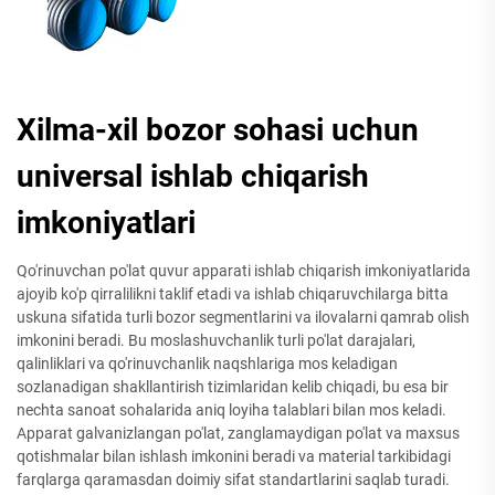
Xilma-xil bozor sohasi uchun
universal ishlab chiqarish
imkoniyatlari
Qo'rinuvchan po'lat quvur apparati ishlab chiqarish imkoniyatlarida
ajoyib ko'p qirralilikni taklif etadi va ishlab chiqaruvchilarga bitta
uskuna sifatida turli bozor segmentlarini va ilovalarni qamrab olish
imkonini beradi. Bu moslashuvchanlik turli po'lat darajalari,
qalinliklari va qo'rinuvchanlik naqshlariga mos keladigan
sozlanadigan shakllantirish tizimlaridan kelib chiqadi, bu esa bir
nechta sanoat sohalarida aniq loyiha talablari bilan mos keladi.
Apparat galvanizlangan po'lat, zanglamaydigan po'lat va maxsus
qotishmalar bilan ishlash imkonini beradi va material tarkibidagi
farqlarga qaramasdan doimiy sifat standartlarini saqlab turadi.