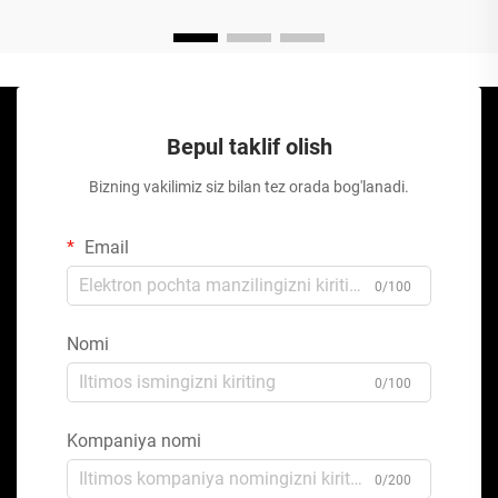
Bepul taklif olish
Bizning vakilimiz siz bilan tez orada bog'lanadi.
Email
0/100
Nomi
0/100
Kompaniya nomi
0/200