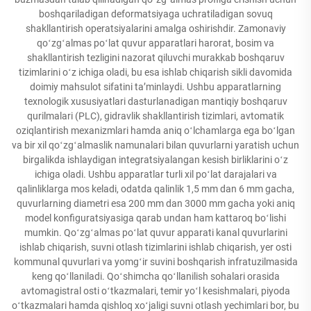
boshqariladigan deformatsiyaga uchratiladigan sovuq
shakllantirish operatsiyalarini amalga oshirishdir. Zamonaviy
qoʻzgʻalmas poʻlat quvur apparatlari harorat, bosim va
shakllantirish tezligini nazorat qiluvchi murakkab boshqaruv
tizimlarini oʻz ichiga oladi, bu esa ishlab chiqarish sikli davomida
doimiy mahsulot sifatini taʼminlaydi. Ushbu apparatlarning
texnologik xususiyatlari dasturlanadigan mantiqiy boshqaruv
qurilmalari (PLC), gidravlik shakllantirish tizimlari, avtomatik
oziqlantirish mexanizmlari hamda aniq oʻlchamlarga ega boʻlgan
va bir xil qoʻzgʻalmaslik namunalari bilan quvurlarni yaratish uchun
birgalikda ishlaydigan integratsiyalangan kesish birliklarini oʻz
ichiga oladi. Ushbu apparatlar turli xil poʻlat darajalari va
qalinliklarga mos keladi, odatda qalinlik 1,5 mm dan 6 mm gacha,
quvurlarning diametri esa 200 mm dan 3000 mm gacha yoki aniq
model konfiguratsiyasiga qarab undan ham kattaroq boʻlishi
mumkin. Qoʻzgʻalmas poʻlat quvur apparati kanal quvurlarini
ishlab chiqarish, suvni otlash tizimlarini ishlab chiqarish, yer osti
kommunal quvurlari va yomgʻir suvini boshqarish infratuzilmasida
keng qoʻllaniladi. Qoʻshimcha qoʻllanilish sohalari orasida
avtomagistral osti oʻtkazmalari, temir yoʻl kesishmalari, piyoda
oʻtkazmalari hamda qishloq xoʻjaligi suvni otlash yechimlari bor, bu