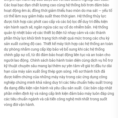
Các loại bạc đạn chất lượng cao cùng hệ thống bôi trơn đảm bảo
hoạt động êm ái, đồng thời giảm thiểu hao mòn do ma sát — yếu tố
có thể làm suy giảm hiệu suất theo thời gian. Hệ thống thủy lực
được tích hợp các phớt cao cấp và các bộ lọc để duy trì điều kiện
vận hành sạch sẽ, ngăn ngừa các sự cố do nhiễm bẩn. Hệ thống
quản lý nhiệt bảo vệ các thiết bị điện tử nhạy cảm và các thành
phần thủy lực khỏi tình trạng tích nhiệt quá mức trong các chu kỳ
sản xuất cường độ cao. Thiết kế máy tích hợp các hệ thống an toàn
dự phòng nhằm cung cấp lớp bảo vệ bổ sung khi các hệ thống
chính gặp sự cố, từ đó đảm bảo hoạt động liên tục và an toàn cho
người lao động. Chính sách bảo hành toàn diện cùng dịch vụ hỗ trợ
kỹ thuật chuyên sâu mang lại thêm sự yên tâm về giá trị đầu tư dài
hạn của máy sản xuất ống thép gợn sóng. Hồ sơ thành tích đã
được kiểm chứng của những máy này trong các ứng dụng công
nghiệp chứng minh khả năng duy trì các tiêu chuẩn hiệu suất trong
đa dạng điều kiện vận hành và yêu cầu sản xuất. Các bản cập nhật
phần mềm định kỳ và nâng cấp linh kiện đảm bảo máy luôn đáp ứng
các tiêu chuẩn ngành và cải tiến công nghệ mới nhất trong suốt
vòng đời vận hành.