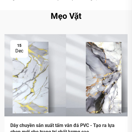
Mẹo Vặt
15
Dec
Dây chuyền sản xuất tấm vân đá PVC - Tạo ra lựa
chọn mới cho trang trí chất lượng cao