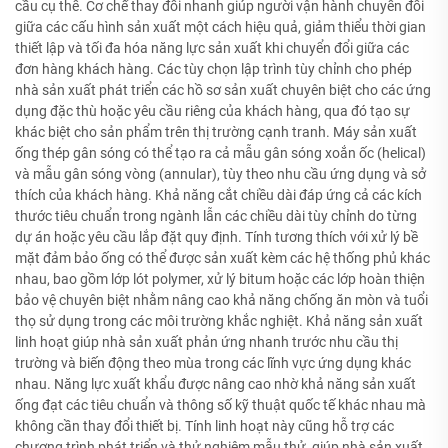
cầu cụ thể. Cơ chế thay đổi nhanh giúp người vận hành chuyển đổi
giữa các cấu hình sản xuất một cách hiệu quả, giảm thiểu thời gian
thiết lập và tối đa hóa năng lực sản xuất khi chuyển đổi giữa các
đơn hàng khách hàng. Các tùy chọn lập trình tùy chỉnh cho phép
nhà sản xuất phát triển các hồ sơ sản xuất chuyên biệt cho các ứng
dụng đặc thù hoặc yêu cầu riêng của khách hàng, qua đó tạo sự
khác biệt cho sản phẩm trên thị trường cạnh tranh. Máy sản xuất
ống thép gân sóng có thể tạo ra cả mẫu gân sóng xoắn ốc (helical)
và mẫu gân sóng vòng (annular), tùy theo nhu cầu ứng dụng và sở
thích của khách hàng. Khả năng cắt chiều dài đáp ứng cả các kích
thước tiêu chuẩn trong ngành lẫn các chiều dài tùy chỉnh do từng
dự án hoặc yêu cầu lắp đặt quy định. Tính tương thích với xử lý bề
mặt đảm bảo ống có thể được sản xuất kèm các hệ thống phủ khác
nhau, bao gồm lớp lót polymer, xử lý bitum hoặc các lớp hoàn thiện
bảo vệ chuyên biệt nhằm nâng cao khả năng chống ăn mòn và tuổi
thọ sử dụng trong các môi trường khắc nghiệt. Khả năng sản xuất
linh hoạt giúp nhà sản xuất phản ứng nhanh trước nhu cầu thị
trường và biến động theo mùa trong các lĩnh vực ứng dụng khác
nhau. Năng lực xuất khẩu được nâng cao nhờ khả năng sản xuất
ống đạt các tiêu chuẩn và thông số kỹ thuật quốc tế khác nhau mà
không cần thay đổi thiết bị. Tính linh hoạt này cũng hỗ trợ các
chương trình phát triển và thử nghiệm mẫu thử, giúp nhà sản xuất