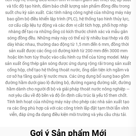
và tốc độ tạo hình, đảm bảo chất lượng sản phẩm đồng đều trong
suốt chu kỳ sản xuất. Các tính năng công nghệ của những máy này
bao gồm bộ điều khiển lập trình (PLC), hệ thống tạo hình thủy lực,
cơ cấu cấp liệu tự động và các đơn vị cắt tích hợp, phối hợp nhịp
nhàng để tạo ra những ống có kích thước chính xác và mẫu gân
sóng đồng đều. Những máy này có thể xử lý nhiều loại thép và độ
dày khác nhau, thường dao động từ 1,5 mm đến 6 mm, đồng thời
sản xuất được các ống có đường kính từ 200 mm đến 3000 mm
hoặc lớn hơn tùy thuộc vào cấu hình cụ thể của từng model. Máy
sản xuất ống thép gân sóng được ứng dụng rộng rãi trong sản xuất
cống hộp, chế tạo hệ thống thoát nước, ống dẫn tiện ích ngầm và
cơ sở hạ tầng quản lý nước mưa. Các ứng dụng bổ sung bao gồm
đường hầm dưới giao lộ đường bộ, đường ngang đường sắt, đường
hầm dành cho người đi bộ và giải pháp thoát nước nông nghiệp —
nơi yêu cầu về độ bền và độ ổn định cấu trúc là yếu tố then chốt.
Tính linh hoạt của những máy này cho phép các nhà sản xuất tạo
ra các ống phù hợp cả với các công trình lắp đặt tạm thời lẫn vĩnh
viễn, đáp ứng đa dạng điều kiện môi trường và yêu cầu chịu tải.
Gợi ý Sản phẩm Mới