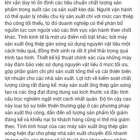
khi vẫn duy trì ổn định các tiêu chuẩn chất lượng sản
phẩm trong suốt các ca sản xuất kéo dài. Người vận hành
có thể quản lý nhiều chu kỳ sản xuất chỉ với mức can thiệp
thủ công tối thiểu, từ đó doanh nghiệp có thể phân bổ
nguồn lực con người vào các lĩnh vực vận hành then chốt
khác. Tính kinh tế là một ưu điểm nổi bật khác, bởi máy
sản xuất ống thép gân sóng sử dụng nguyên vật liệu một
cách hiệu quả, đồng thời sinh ra rất ít phế thải trong quá
trình tạo hình. Thiết kế kỹ thuật chính xác của những máy
này đảm bảo việc sử dụng nguyên vật liệu ở mức tối ưu,
góp phần giảm chi phí sản xuất tổng thể và cải thiện biên
lợi nhuận cho các nhà sản xuất. Lợi ích về kiểm soát chất
lượng cũng rất đáng kể: máy sản xuất ống thép gân sóng
tạo ra các ống đạt đúng dung sai kích thước và đặc tính
cấu trúc nghiêm ngặt một cách nhất quán. Độ tin cậy cao
này loại bỏ sự biến thiên thường gặp ở các phương pháp
sản xuất thủ công, dẫn đến số lượng sản phẩm lỗi giảm
đáng kể và khiếu nại từ khách hàng cũng vì thế mà giảm
theo. Tính linh hoạt của các máy sản xuất ống thép gân
sóng hiện đại cho phép nhà sản xuất chuyển đổi nhanh