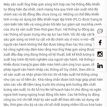
Máy sản xuất ống thép gợn sóng tích hợp các hệ thống điều khiển
tự động hiện đại nhất, cách mạng hóa quy trình sản xuất nhờ độ
chính xác và độ đồng đều chưa từng có. Những cơ chế điều khiển
tinh vi này sử dụng bộ điều khiển logic lập trình (PLC) được trang bị
cảm biến tiên tiến và vòng phản hồi liên tục giám sát mọi khía cạnh
của chu kỳ sản xuất theo thời gian thực. Hệ thống tự động quản lý
các thông số quan trọng như áp lực tạo hình, tốc độ cấp vật liệu, độ
sâu gợn sóng và trình tự cắt với độ chính xác ở mức vi mô—điều mà
người vận hành không thể đạt được bằng thao tác thủ công. Tiến
bộ công nghệ này đảm bảo rằng mọi ống thép gợn sóng được sản
xuất đều đáp ứng đúng thông số kỹ thuật, bất kể khối lượng sản
xuất hay trình độ kinh nghiệm của người vận hành. Hệ thống điều
khiển được trang bị giao diện màn hình cảm ứng trực quan, cho
phép người vận hành nhập các thông số tùy chỉnh, theo dõi các chỉ
số sản xuất và nhận phản hồi tức thì về hiệu suất hệ thống cũng
như các sự cố tiềm ẩn. Khả năng chẩn đoán tích hợp giúp phát hiện
sớm các vấn đề tiềm tàng trước khi chúng ảnh hưởng đến chất
lượng sản xuất, từ đó hỗ trợ lên kế hoạch bảo trì chủ động và ngăn
ngừa tình trạng ngừng hoạt động tốn kém. Các hệ thống tự động
cũng lưu trữ chi tiết nhật ký sản xuất để theo dõi việc sử dụng vật
liệu, thời gian chu kỳ và các chỉ số chất lượng nhằm tối ưu hóa toàn