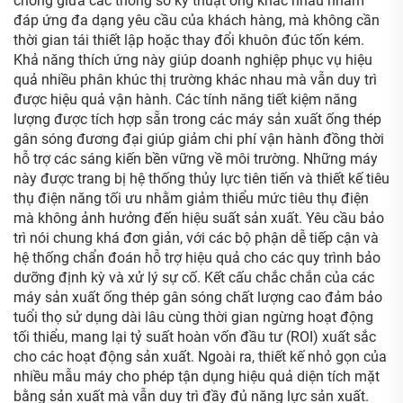
chóng giữa các thông số kỹ thuật ống khác nhau nhằm
đáp ứng đa dạng yêu cầu của khách hàng, mà không cần
thời gian tái thiết lập hoặc thay đổi khuôn đúc tốn kém.
Khả năng thích ứng này giúp doanh nghiệp phục vụ hiệu
quả nhiều phân khúc thị trường khác nhau mà vẫn duy trì
được hiệu quả vận hành. Các tính năng tiết kiệm năng
lượng được tích hợp sẵn trong các máy sản xuất ống thép
gân sóng đương đại giúp giảm chi phí vận hành đồng thời
hỗ trợ các sáng kiến bền vững về môi trường. Những máy
này được trang bị hệ thống thủy lực tiên tiến và thiết kế tiêu
thụ điện năng tối ưu nhằm giảm thiểu mức tiêu thụ điện
mà không ảnh hưởng đến hiệu suất sản xuất. Yêu cầu bảo
trì nói chung khá đơn giản, với các bộ phận dễ tiếp cận và
hệ thống chẩn đoán hỗ trợ hiệu quả cho các quy trình bảo
dưỡng định kỳ và xử lý sự cố. Kết cấu chắc chắn của các
máy sản xuất ống thép gân sóng chất lượng cao đảm bảo
tuổi thọ sử dụng dài lâu cùng thời gian ngừng hoạt động
tối thiểu, mang lại tỷ suất hoàn vốn đầu tư (ROI) xuất sắc
cho các hoạt động sản xuất. Ngoài ra, thiết kế nhỏ gọn của
nhiều mẫu máy cho phép tận dụng hiệu quả diện tích mặt
bằng sản xuất mà vẫn duy trì đầy đủ năng lực sản xuất.