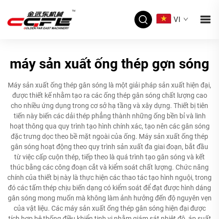
VI
máy sản xuất ống thép gợn sóng
Máy sản xuất ống thép gân sóng là một giải pháp sản xuất hiện đại,
được thiết kế nhằm tạo ra các ống thép gân sóng chất lượng cao
cho nhiều ứng dụng trong cơ sở hạ tầng và xây dựng. Thiết bị tiên
tiến này biến các dải thép phẳng thành những ống bền bỉ và linh
hoạt thông qua quy trình tạo hình chính xác, tạo nên các gân sóng
đặc trưng dọc theo bề mặt ngoài của ống. Máy sản xuất ống thép
gân sóng hoạt động theo quy trình sản xuất đa giai đoạn, bắt đầu
từ việc cấp cuộn thép, tiếp theo là quá trình tạo gân sóng và kết
thúc bằng các công đoạn cắt và kiểm soát chất lượng. Chức năng
chính của thiết bị này là thực hiện các thao tác tạo hình nguội, trong
đó các tấm thép chịu biến dạng có kiểm soát để đạt được hình dáng
gân sóng mong muốn mà không làm ảnh hưởng đến độ nguyên vẹn
của vật liệu. Các máy sản xuất ống thép gân sóng hiện đại được
tích hợp hệ thống điều khiển tinh vi nhằm giám sát nhiệt độ, áp suất