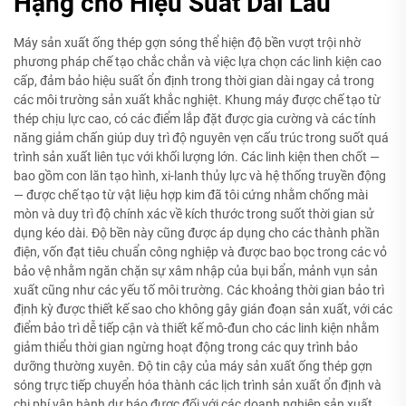
Hạng cho Hiệu Suất Dài Lâu
Máy sản xuất ống thép gợn sóng thể hiện độ bền vượt trội nhờ
phương pháp chế tạo chắc chắn và việc lựa chọn các linh kiện cao
cấp, đảm bảo hiệu suất ổn định trong thời gian dài ngay cả trong
các môi trường sản xuất khắc nghiệt. Khung máy được chế tạo từ
thép chịu lực cao, có các điểm lắp đặt được gia cường và các tính
năng giảm chấn giúp duy trì độ nguyên vẹn cấu trúc trong suốt quá
trình sản xuất liên tục với khối lượng lớn. Các linh kiện then chốt —
bao gồm con lăn tạo hình, xi-lanh thủy lực và hệ thống truyền động
— được chế tạo từ vật liệu hợp kim đã tôi cứng nhằm chống mài
mòn và duy trì độ chính xác về kích thước trong suốt thời gian sử
dụng kéo dài. Độ bền này cũng được áp dụng cho các thành phần
điện, vốn đạt tiêu chuẩn công nghiệp và được bao bọc trong các vỏ
bảo vệ nhằm ngăn chặn sự xâm nhập của bụi bẩn, mảnh vụn sản
xuất cũng như các yếu tố môi trường. Các khoảng thời gian bảo trì
định kỳ được thiết kế sao cho không gây gián đoạn sản xuất, với các
điểm bảo trì dễ tiếp cận và thiết kế mô-đun cho các linh kiện nhằm
giảm thiểu thời gian ngừng hoạt động trong các quy trình bảo
dưỡng thường xuyên. Độ tin cậy của máy sản xuất ống thép gợn
sóng trực tiếp chuyển hóa thành các lịch trình sản xuất ổn định và
chi phí vận hành dự báo được đối với các doanh nghiệp sản xuất.