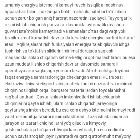
umumiy energiya iste'molini kamaytiruvchi issiqlik almashinuvi
apparatlari bilan jihozlangan bo'lib, mahsulot sifatini ta'minlash
uchun zarur bo'lgan aniq harorat nazoratini saqlaydi. Tayyorgarlik
rejimi ishlab chiqarish pauzalari davomida avtomatik ravishda
quvvat iste'molini kamaytiradi va smenalar o'rtasidagi vaqt yoki
texnik xizmat ko'rsatish davrlarida keraksiz energiya sarfini bartaraf
etadi. Aqlli rejalashtirish funksiyalari energiya talab qiluvchi ishga
tushirish va to'xtatish sikllarini minimal darajada saqlash
maqsadida ishlab chiqarish ketma-ketligini optimallashtiradi, bu esa
uzun muddatli ishlab chiqarish davrlari davomida samarali
operatsiyalarni saqlashga yordam beradi. Atrof-muhitga foydasi
faqat energiya samaradorligiga cheklangan emas: PE trubasi
ekstruziya liniyasi eksporti aniq material oqimi nazorati va minimal
chiqim hosil qilish orqali barqaror materiallardan foydalanishni
rag'batlantiradi. Qayta ishlash imkoniyatlari ishlab chiqarish
chiqimlarini qayta ishlab, ularni ishlab chiqarish jarayoniga
qaytarishga imkon beradi, bu esa xom ashyo iste'molini kamaytiradi
va atrof-muhitga ta'sirni minimallashtiradi. Toza ishlab chiqarish
jarayonlari zararli chiqindilarni yo'q qiladi va kimyoviy
qo'shimchalarga bo'lgan ehtiyojni kamaytiradi, bu esa xodimlar
uchun xavfsizroq ish joyini yaratadi va qattiq atrof-muhit me'yoriy