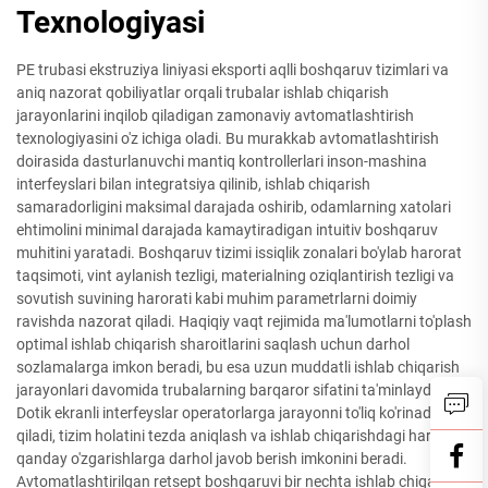
Texnologiyasi
PE trubasi ekstruziya liniyasi eksporti aqlli boshqaruv tizimlari va
aniq nazorat qobiliyatlar orqali trubalar ishlab chiqarish
jarayonlarini inqilob qiladigan zamonaviy avtomatlashtirish
texnologiyasini o'z ichiga oladi. Bu murakkab avtomatlashtirish
doirasida dasturlanuvchi mantiq kontrollerlari inson-mashina
interfeyslari bilan integratsiya qilinib, ishlab chiqarish
samaradorligini maksimal darajada oshirib, odamlarning xatolari
ehtimolini minimal darajada kamaytiradigan intuitiv boshqaruv
muhitini yaratadi. Boshqaruv tizimi issiqlik zonalari bo'ylab harorat
taqsimoti, vint aylanish tezligi, materialning oziqlantirish tezligi va
sovutish suvining harorati kabi muhim parametrlarni doimiy
ravishda nazorat qiladi. Haqiqiy vaqt rejimida ma'lumotlarni to'plash
optimal ishlab chiqarish sharoitlarini saqlash uchun darhol
sozlamalarga imkon beradi, bu esa uzun muddatli ishlab chiqarish
jarayonlari davomida trubalarning barqaror sifatini ta'minlaydi.
Dotik ekranli interfeyslar operatorlarga jarayonni to'liq ko'rinadigan
qiladi, tizim holatini tezda aniqlash va ishlab chiqarishdagi har
qanday o'zgarishlarga darhol javob berish imkonini beradi.
Avtomatlashtirilgan retsept boshqaruvi bir nechta ishlab chiqarish