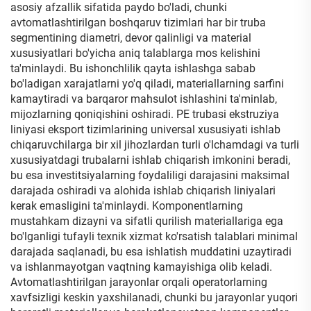
asosiy afzallik sifatida paydo bo'ladi, chunki
avtomatlashtirilgan boshqaruv tizimlari har bir truba
segmentining diametri, devor qalinligi va material
xususiyatlari bo'yicha aniq talablarga mos kelishini
ta'minlaydi. Bu ishonchlilik qayta ishlashga sabab
bo'ladigan xarajatlarni yo'q qiladi, materiallarning sarfini
kamaytiradi va barqaror mahsulot ishlashini ta'minlab,
mijozlarning qoniqishini oshiradi. PE trubasi ekstruziya
liniyasi eksport tizimlarining universal xususiyati ishlab
chiqaruvchilarga bir xil jihozlardan turli o'lchamdagi va turli
xususiyatdagi trubalarni ishlab chiqarish imkonini beradi,
bu esa investitsiyalarning foydaliligi darajasini maksimal
darajada oshiradi va alohida ishlab chiqarish liniyalari
kerak emasligini ta'minlaydi. Komponentlarning
mustahkam dizayni va sifatli qurilish materiallariga ega
bo'lganligi tufayli texnik xizmat ko'rsatish talablari minimal
darajada saqlanadi, bu esa ishlatish muddatini uzaytiradi
va ishlanmayotgan vaqtning kamayishiga olib keladi.
Avtomatlashtirilgan jarayonlar orqali operatorlarning
xavfsizligi keskin yaxshilanadi, chunki bu jarayonlar yuqori