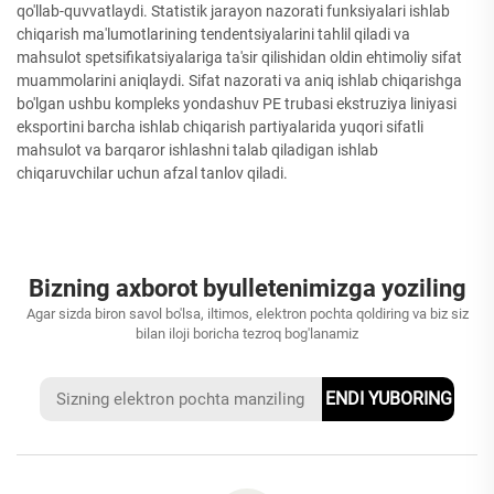
qo'llab-quvvatlaydi. Statistik jarayon nazorati funksiyalari ishlab
chiqarish ma'lumotlarining tendentsiyalarini tahlil qiladi va
mahsulot spetsifikatsiyalariga ta'sir qilishidan oldin ehtimoliy sifat
muammolarini aniqlaydi. Sifat nazorati va aniq ishlab chiqarishga
bo'lgan ushbu kompleks yondashuv PE trubasi ekstruziya liniyasi
eksportini barcha ishlab chiqarish partiyalarida yuqori sifatli
mahsulot va barqaror ishlashni talab qiladigan ishlab
chiqaruvchilar uchun afzal tanlov qiladi.
Bizning axborot byulletenimizga yoziling
Agar sizda biron savol bo'lsa, iltimos, elektron pochta qoldiring va biz siz
bilan iloji boricha tezroq bog'lanamiz
ENDI YUBORING