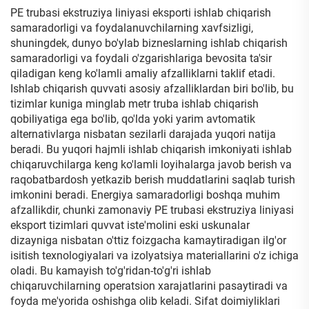
PE trubasi ekstruziya liniyasi eksporti ishlab chiqarish
samaradorligi va foydalanuvchilarning xavfsizligi,
shuningdek, dunyo bo'ylab bizneslarning ishlab chiqarish
samaradorligi va foydali o'zgarishlariga bevosita ta'sir
qiladigan keng ko'lamli amaliy afzalliklarni taklif etadi.
Ishlab chiqarish quvvati asosiy afzalliklardan biri bo'lib, bu
tizimlar kuniga minglab metr truba ishlab chiqarish
qobiliyatiga ega bo'lib, qo'lda yoki yarim avtomatik
alternativlarga nisbatan sezilarli darajada yuqori natija
beradi. Bu yuqori hajmli ishlab chiqarish imkoniyati ishlab
chiqaruvchilarga keng ko'lamli loyihalarga javob berish va
raqobatbardosh yetkazib berish muddatlarini saqlab turish
imkonini beradi. Energiya samaradorligi boshqa muhim
afzallikdir, chunki zamonaviy PE trubasi ekstruziya liniyasi
eksport tizimlari quvvat iste'molini eski uskunalar
dizayniga nisbatan o'ttiz foizgacha kamaytiradigan ilg'or
isitish texnologiyalari va izolyatsiya materiallarini o'z ichiga
oladi. Bu kamayish to'g'ridan-to'g'ri ishlab
chiqaruvchilarning operatsion xarajatlarini pasaytiradi va
foyda me'yorida oshishga olib keladi. Sifat doimiyliklari