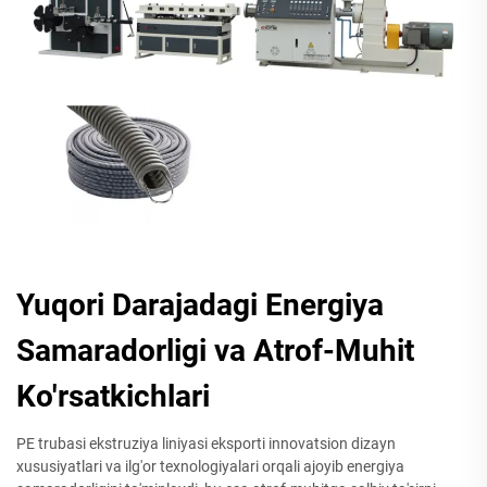
Yuqori Darajadagi Energiya
Samaradorligi va Atrof-Muhit
Ko'rsatkichlari
PE trubasi ekstruziya liniyasi eksporti innovatsion dizayn
xususiyatlari va ilg'or texnologiyalari orqali ajoyib energiya