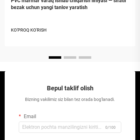
PVC marmar varaq ishlab chiqarish liniyasi — sifatli
bezak uchun yangi tanlov yaratish
KO'PROQ KO'RISH
Bepul taklif olish
Bizning vakilimiz siz bilan tez orada bog'lanadi.
Email
0/100