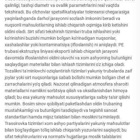
qalinligi, tashqi diametr va ovallik parametrlarini real vaqtda
tekshiradi. Bu o'lchovlar spetsifikatsiyalar tolereansi chegarasiga
yaqinlashganda darhol jarayonni sozlash imkonini beradi va
nuqsonli mahsulotlarning ishlab chiqarish oqimiga kirib ketishini
oldini oladi. Sirt sifati tekshirish tizimlari truba ishlashini yoki
ko'rinishini buzishi mumkin bo'lgan ko'rinadigan nuqsonlar,
xashalashlar yoki kontaminatsiya (ifloslanish) ni aniqlaydi. PE
trubasi ekstruziya liniyasi eksporti ishlab chiqarish jarayoni
davomida ifloslanishni oldini oluvchi va xom ashyoning butunligini
saqlaydigan materiallar bilan ishlash tizimlarini o'z ichiga oladi.
Tozalikni ta'minlovchi oziqlantirish tizimlari yakuniy trubalarda zaif
joylar yoki sirt nuqsonlariga sabab bo'lishi mumkin bo'lgan chet el
zarrachalarini yo'q qiladi. Nazorat qilinadigan atmosfera sharoiti
materiallarni namlikni sorbtsiya qilish va oksidlanishdan himoya
qiladi; bu esa yakuniy mahsulot xususiyatlariga salbiy ta'sir qilishi
mumkin. Bosim sinov qobiliyati paketlashdan oldin trubaning
mustahkamligi va butunligini tasdiqlaydi va tegishli sanoat
standartlari hamda mijoz talablari bilan moslikni ta'minlaydi.
Trassirovka tizimlari xom ashyo partiyalarini yakuniy mahsulotlar
bilan bog'laydigan to'liq ishlab chiqarish yozuvlarini saqlaydi; bu
sifat tekshiruvlarini va normativ hujjatlarga moslik talablarini