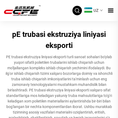
UZ
pE trubasi ekstruziya liniyasi
eksporti
PE trubasi ekstruziya liniyasi eksporti turli sanoat sohalari bo'ylab
yuqori sifatli polietilen trubalarini ishlab chiqarish uchun
mo'ljallangan kompleks ishlab chiqarish yechimini ifodalaydi. Bu
ilg'or ishlab chiqarish tizimi xalqaro bozorlarga doimiy va ishonchli
truba ishlab chiqarish imkoniyatlarini ta'minlash uchun eng
zamonaviy texnologiyalarni mustahkam muhandislik bilan
birlashtiradi. PE trubasi ekstruziya liniyasi eksporti xalqaro sifat
standartlariga mos keladigan yakuniy truba mahsulotlariga to'g'ri
keladigan xom polietilen materiallarini aylantirishda bir-biri bilan
bog'langan bir nechta komponentlardan iborat. Ushbu murakkab
tizimning asosiy vazifalari materialni oziqlantirish, eritish,
aralashtirish, shakllantirish, sovutish va kesish jarayonlarini o'z