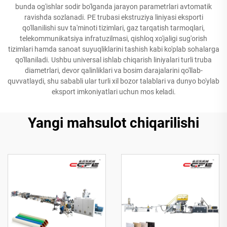
bunda og'ishlar sodir bo'lganda jarayon parametrlari avtomatik
ravishda sozlanadi. PE trubasi ekstruziya liniyasi eksporti
qo'llanilishi suv ta'minoti tizimlari, gaz tarqatish tarmoqlari,
telekommunikatsiya infratuzilmasi, qishloq xo'jaligi sug'orish
tizimlari hamda sanoat suyuqliklarini tashish kabi ko'plab sohalarga
qo'llaniladi. Ushbu universal ishlab chiqarish liniyalari turli truba
diametrlari, devor qalinliklari va bosim darajalarini qo'llab-
quvvatlaydi, shu sababli ular turli xil bozor talablari va dunyo bo'ylab
eksport imkoniyatlari uchun mos keladi.
Yangi mahsulot chiqarilishi