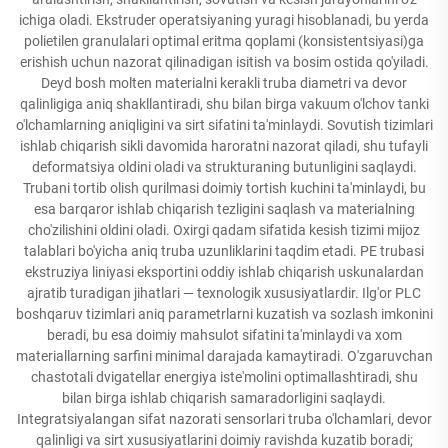
ichiga oladi. Ekstruder operatsiyaning yuragi hisoblanadi, bu yerda
polietilen granulalari optimal eritma qoplami (konsistentsiyasi)ga
erishish uchun nazorat qilinadigan isitish va bosim ostida qo'yiladi.
Deyd bosh molten materialni kerakli truba diametri va devor
qalinligiga aniq shakllantiradi, shu bilan birga vakuum o'lchov tanki
o'lchamlarning aniqligini va sirt sifatini ta'minlaydi. Sovutish tizimlari
ishlab chiqarish sikli davomida haroratni nazorat qiladi, shu tufayli
deformatsiya oldini oladi va strukturaning butunligini saqlaydi.
Trubani tortib olish qurilmasi doimiy tortish kuchini ta'minlaydi, bu
esa barqaror ishlab chiqarish tezligini saqlash va materialning
cho'zilishini oldini oladi. Oxirgi qadam sifatida kesish tizimi mijoz
talablari bo'yicha aniq truba uzunliklarini taqdim etadi. PE trubasi
ekstruziya liniyasi eksportini oddiy ishlab chiqarish uskunalardan
ajratib turadigan jihatlari — texnologik xususiyatlardir. Ilg'or PLC
boshqaruv tizimlari aniq parametrlarni kuzatish va sozlash imkonini
beradi, bu esa doimiy mahsulot sifatini ta'minlaydi va xom
materiallarning sarfini minimal darajada kamaytiradi. O'zgaruvchan
chastotali dvigatellar energiya iste'molini optimallashtiradi, shu
bilan birga ishlab chiqarish samaradorligini saqlaydi.
Integratsiyalangan sifat nazorati sensorlari truba o'lchamlari, devor
qalinligi va sirt xususiyatlarini doimiy ravishda kuzatib boradi;