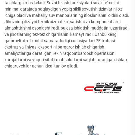
talablarga mos keladi. Suvni tejash funksiyalari suv iste'molini
minimal darajada saqlaydigan yopiq siklli sovutish tizimlarini o'z
ichiga oladi va mahalliy suv manbalarining ifloslanishini oldini oladi.
Jihozning dizayni texnik xizmat ko'rsatishni va komponentlarni
almashtirishni osonlashtiradi, bu esa ishlatish muddatini uzartiradi
va jihozlarning tez-tez chiqarilishini kamaytiradi. Ushbu keng
qamrovli atrof-muhit samaradorligi xususiyatlari PE trubasi
ekstruziya liniyasi eksportini barqaror ishlab chiqarish
amaliyotlariga qaratilgan, lekin raqobatbardosh operatsion
xarajatlarni va yuqori sifatli mahsulotlarni saqlab turadigan ishlab
chiqaruvchilar uchun ideal tanlov qiladi.