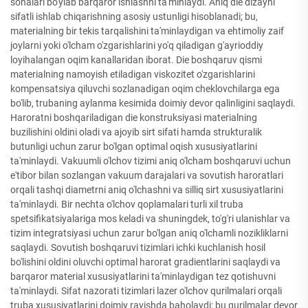
sohalari bo'ylab barqaror ishlashni ta'minlaydi. Aniq die dizayni
sifatli ishlab chiqarishning asosiy ustunligi hisoblanadi; bu,
materialning bir tekis tarqalishini ta'minlaydigan va ehtimoliy zaif
joylarni yoki o'lcham o'zgarishlarini yo'q qiladigan g'ayrioddiy
loyihalangan oqim kanallaridan iborat. Die boshqaruv qismi
materialning namoyish etiladigan viskozitet o'zgarishlarini
kompensatsiya qiluvchi sozlanadigan oqim cheklovchilarga ega
bo'lib, trubaning aylanma kesimida doimiy devor qalinligini saqlaydi.
Haroratni boshqariladigan die konstruksiyasi materialning
buzilishini oldini oladi va ajoyib sirt sifati hamda strukturalik
butunligi uchun zarur bo'lgan optimal oqish xususiyatlarini
ta'minlaydi. Vakuumli o'lchov tizimi aniq o'lcham boshqaruvi uchun
e'tibor bilan sozlangan vakuum darajalari va sovutish haroratlari
orqali tashqi diametrni aniq o'lchashni va silliq sirt xususiyatlarini
ta'minlaydi. Bir nechta o'lchov qoplamalari turli xil truba
spetsifikatsiyalariga mos keladi va shuningdek, to'g'ri ulanishlar va
tizim integratsiyasi uchun zarur bo'lgan aniq o'lchamli nozikliklarni
saqlaydi. Sovutish boshqaruvi tizimlari ichki kuchlanish hosil
bo'lishini oldini oluvchi optimal harorat gradientlarini saqlaydi va
barqaror material xususiyatlarini ta'minlaydigan tez qotishuvni
ta'minlaydi. Sifat nazorati tizimlari lazer o'lchov qurilmalari orqali
truba xususiyatlarini doimiy ravishda baholaydi; bu qurilmalar devor