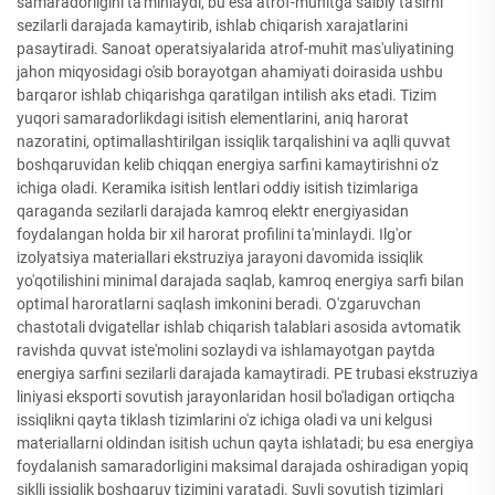
samaradorligini ta'minlaydi, bu esa atrof-muhitga salbiy ta'sirni
sezilarli darajada kamaytirib, ishlab chiqarish xarajatlarini
pasaytiradi. Sanoat operatsiyalarida atrof-muhit mas'uliyatining
jahon miqyosidagi o'sib borayotgan ahamiyati doirasida ushbu
barqaror ishlab chiqarishga qaratilgan intilish aks etadi. Tizim
yuqori samaradorlikdagi isitish elementlarini, aniq harorat
nazoratini, optimallashtirilgan issiqlik tarqalishini va aqlli quvvat
boshqaruvidan kelib chiqqan energiya sarfini kamaytirishni o'z
ichiga oladi. Keramika isitish lentlari oddiy isitish tizimlariga
qaraganda sezilarli darajada kamroq elektr energiyasidan
foydalangan holda bir xil harorat profilini ta'minlaydi. Ilg'or
izolyatsiya materiallari ekstruziya jarayoni davomida issiqlik
yo'qotilishini minimal darajada saqlab, kamroq energiya sarfi bilan
optimal haroratlarni saqlash imkonini beradi. O'zgaruvchan
chastotali dvigatellar ishlab chiqarish talablari asosida avtomatik
ravishda quvvat iste'molini sozlaydi va ishlamayotgan paytda
energiya sarfini sezilarli darajada kamaytiradi. PE trubasi ekstruziya
liniyasi eksporti sovutish jarayonlaridan hosil bo'ladigan ortiqcha
issiqlikni qayta tiklash tizimlarini o'z ichiga oladi va uni kelgusi
materiallarni oldindan isitish uchun qayta ishlatadi; bu esa energiya
foydalanish samaradorligini maksimal darajada oshiradigan yopiq
siklli issiqlik boshqaruv tizimini yaratadi. Suvli sovutish tizimlari