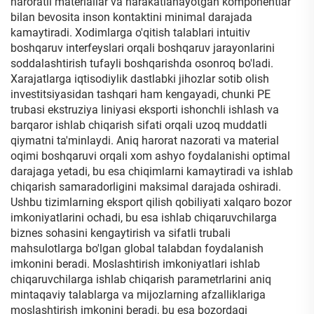
haroratli materiallar va harakatlanayotgan komponentlar
bilan bevosita inson kontaktini minimal darajada
kamaytiradi. Xodimlarga o'qitish talablari intuitiv
boshqaruv interfeyslari orqali boshqaruv jarayonlarini
soddalashtirish tufayli boshqarishda osonroq bo'ladi.
Xarajatlarga iqtisodiylik dastlabki jihozlar sotib olish
investitsiyasidan tashqari ham kengayadi, chunki PE
trubasi ekstruziya liniyasi eksporti ishonchli ishlash va
barqaror ishlab chiqarish sifati orqali uzoq muddatli
qiymatni ta'minlaydi. Aniq harorat nazorati va material
oqimi boshqaruvi orqali xom ashyo foydalanishi optimal
darajaga yetadi, bu esa chiqimlarni kamaytiradi va ishlab
chiqarish samaradorligini maksimal darajada oshiradi.
Ushbu tizimlarning eksport qilish qobiliyati xalqaro bozor
imkoniyatlarini ochadi, bu esa ishlab chiqaruvchilarga
biznes sohasini kengaytirish va sifatli trubali
mahsulotlarga bo'lgan global talabdan foydalanish
imkonini beradi. Moslashtirish imkoniyatlari ishlab
chiqaruvchilarga ishlab chiqarish parametrlarini aniq
mintaqaviy talablarga va mijozlarning afzalliklariga
moslashtirish imkonini beradi, bu esa bozordagi