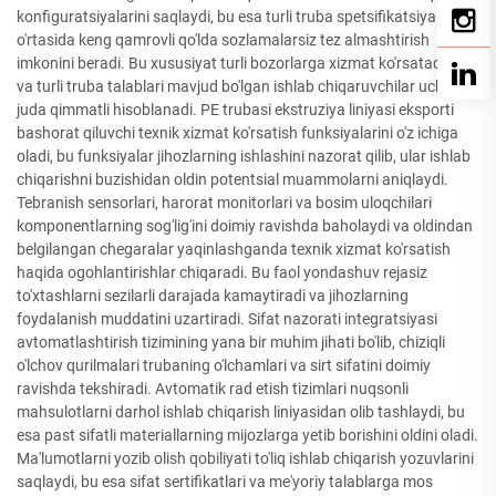
konfiguratsiyalarini saqlaydi, bu esa turli truba spetsifikatsiyalari
o'rtasida keng qamrovli qo'lda sozlamalarsiz tez almashtirish
imkonini beradi. Bu xususiyat turli bozorlarga xizmat ko'rsatadigan
va turli truba talablari mavjud bo'lgan ishlab chiqaruvchilar uchun
juda qimmatli hisoblanadi. PE trubasi ekstruziya liniyasi eksporti
bashorat qiluvchi texnik xizmat ko'rsatish funksiyalarini o'z ichiga
oladi, bu funksiyalar jihozlarning ishlashini nazorat qilib, ular ishlab
chiqarishni buzishidan oldin potentsial muammolarni aniqlaydi.
Tebranish sensorlari, harorat monitorlari va bosim uloqchilari
komponentlarning sog'lig'ini doimiy ravishda baholaydi va oldindan
belgilangan chegaralar yaqinlashganda texnik xizmat ko'rsatish
haqida ogohlantirishlar chiqaradi. Bu faol yondashuv rejasiz
to'xtashlarni sezilarli darajada kamaytiradi va jihozlarning
foydalanish muddatini uzartiradi. Sifat nazorati integratsiyasi
avtomatlashtirish tizimining yana bir muhim jihati bo'lib, chiziqli
o'lchov qurilmalari trubaning o'lchamlari va sirt sifatini doimiy
ravishda tekshiradi. Avtomatik rad etish tizimlari nuqsonli
mahsulotlarni darhol ishlab chiqarish liniyasidan olib tashlaydi, bu
esa past sifatli materiallarning mijozlarga yetib borishini oldini oladi.
Ma'lumotlarni yozib olish qobiliyati to'liq ishlab chiqarish yozuvlarini
saqlaydi, bu esa sifat sertifikatlari va me'yoriy talablarga mos