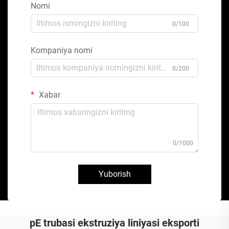
Nomi
0/100
Kompaniya nomi
0/200
Xabar
0/1000
Yuborish
pE trubasi ekstruziya liniyasi eksporti