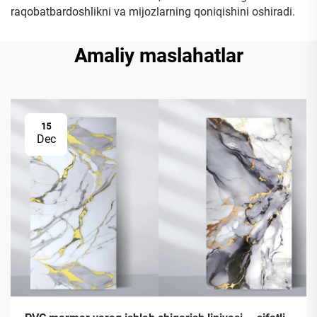
raqobatbardoshlikni va mijozlarning qoniqishini oshiradi.
Amaliy maslahatlar
15
Dec