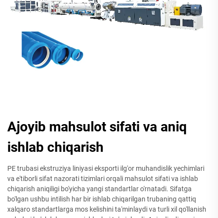
Ajoyib mahsulot sifati va aniq
ishlab chiqarish
PE trubasi ekstruziya liniyasi eksporti ilg'or muhandislik yechimlari
va e'tiborli sifat nazorati tizimlari orqali mahsulot sifati va ishlab
chiqarish aniqiligi bo'yicha yangi standartlar o'rnatadi. Sifatga
bo'lgan ushbu intilish har bir ishlab chiqarilgan trubaning qattiq
xalqaro standartlarga mos kelishini ta'minlaydi va turli xil qo'llanish