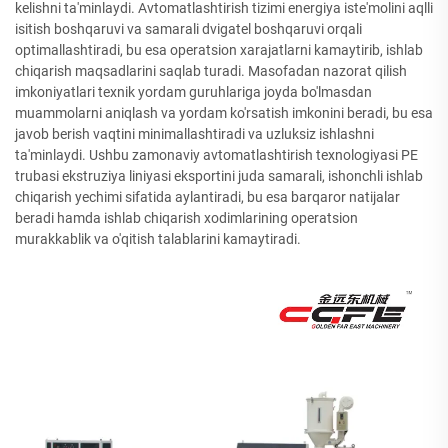
kelishni ta'minlaydi. Avtomatlashtirish tizimi energiya iste'molini aqlli
isitish boshqaruvi va samarali dvigatel boshqaruvi orqali
optimallashtiradi, bu esa operatsion xarajatlarni kamaytirib, ishlab
chiqarish maqsadlarini saqlab turadi. Masofadan nazorat qilish
imkoniyatlari texnik yordam guruhlariga joyda bo'lmasdan
muammolarni aniqlash va yordam ko'rsatish imkonini beradi, bu esa
javob berish vaqtini minimallashtiradi va uzluksiz ishlashni
ta'minlaydi. Ushbu zamonaviy avtomatlashtirish texnologiyasi PE
trubasi ekstruziya liniyasi eksportini juda samarali, ishonchli ishlab
chiqarish yechimi sifatida aylantiradi, bu esa barqaror natijalar
beradi hamda ishlab chiqarish xodimlarining operatsion
murakkablik va o'qitish talablarini kamaytiradi.