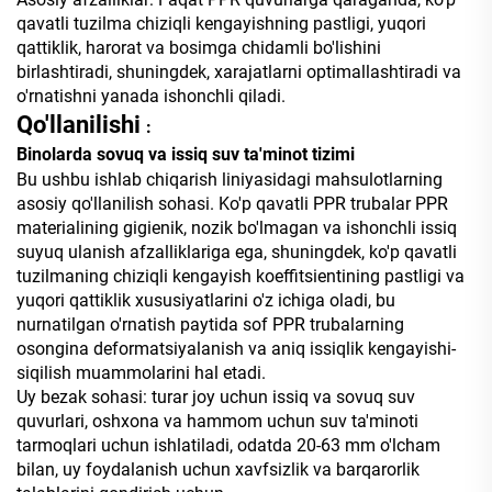
qavatli tuzilma chiziqli kengayishning pastligi, yuqori
qattiklik, harorat va bosimga chidamli bo'lishini
birlashtiradi, shuningdek, xarajatlarni optimallashtiradi va
o'rnatishni yanada ishonchli qiladi.
Qo'llanilishi
:
Binolarda sovuq va issiq suv ta'minot tizimi
Bu ushbu ishlab chiqarish liniyasidagi mahsulotlarning
asosiy qo'llanilish sohasi. Ko'p qavatli PPR trubalar PPR
materialining gigienik, nozik bo'lmagan va ishonchli issiq
suyuq ulanish afzalliklariga ega, shuningdek, ko'p qavatli
tuzilmaning chiziqli kengayish koeffitsientining pastligi va
yuqori qattiklik xususiyatlarini o'z ichiga oladi, bu
nurnatilgan o'rnatish paytida sof PPR trubalarning
osongina deformatsiyalanish va aniq issiqlik kengayishi-
siqilish muammolarini hal etadi.
Uy bezak sohasi: turar joy uchun issiq va sovuq suv
quvurlari, oshxona va hammom uchun suv ta'minoti
tarmoqlari uchun ishlatiladi, odatda 20-63 mm o'lcham
bilan, uy foydalanish uchun xavfsizlik va barqarorlik