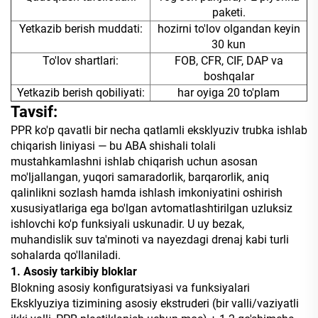
paketi.
Yetkazib berish muddati:
hozirni to'lov olgandan keyin
30 kun
To'lov shartlari:
FOB, CFR, CIF, DAP va
boshqalar
Yetkazib berish qobiliyati:
har oyiga 20 to'plam
Tavsif:
PPR ko'p qavatli bir necha qatlamli eksklyuziv trubka ishlab
chiqarish liniyasi — bu ABA shishali tolali
mustahkamlashni ishlab chiqarish uchun asosan
mo'ljallangan, yuqori samaradorlik, barqarorlik, aniq
qalinlikni sozlash hamda ishlash imkoniyatini oshirish
xususiyatlariga ega bo'lgan avtomatlashtirilgan uzluksiz
ishlovchi ko'p funksiyali uskunadir. U uy bezak,
muhandislik suv ta'minoti va nayezdagi drenaj kabi turli
sohalarda qo'llaniladi.
1. Asosiy tarkibiy bloklar
Blokning asosiy konfiguratsiyasi va funksiyalari
Eksklyuziya tizimining asosiy ekstruderi (bir valli/vaziyatli