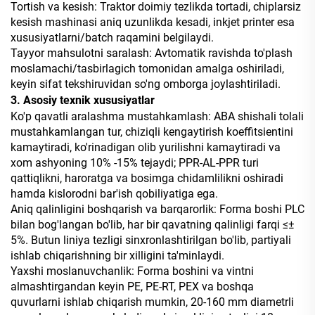
Tortish va kesish: Traktor doimiy tezlikda tortadi, chiplarsiz
kesish mashinasi aniq uzunlikda kesadi, inkjet printer esa
xususiyatlarni/batch raqamini belgilaydi.
Tayyor mahsulotni saralash: Avtomatik ravishda to'plash
moslamachi/tasbirlagich tomonidan amalga oshiriladi,
keyin sifat tekshiruvidan so'ng omborga joylashtiriladi.
3. Asosiy texnik xususiyatlar
Ko'p qavatli aralashma mustahkamlash: ABA shishali tolali
mustahkamlangan tur, chiziqli kengaytirish koeffitsientini
kamaytiradi, ko'rinadigan olib yurilishni kamaytiradi va
xom ashyoning 10% -15% tejaydi; PPR-AL-PPR turi
qattiqlikni, haroratga va bosimga chidamlilikni oshiradi
hamda kislorodni bar'ish qobiliyatiga ega.
Aniq qalinligini boshqarish va barqarorlik: Forma boshi PLC
bilan bog'langan bo'lib, har bir qavatning qalinligi farqi ≤±
5%. Butun liniya tezligi sinxronlashtirilgan bo'lib, partiyali
ishlab chiqarishning bir xilligini ta'minlaydi.
Yaxshi moslanuvchanlik: Forma boshini va vintni
almashtirgandan keyin PE, PE-RT, PEX va boshqa
quvurlarni ishlab chiqarish mumkin, 20-160 mm diametrli