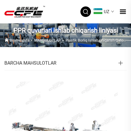
UZ
PPR quvurlari ishlab chiqarish liniyasi
Bosh sahifa
>
MAHSULOTLAR
>
Plastik Borliq Ishlab Chiqarish Qatori
>
BARCHA MAHSULOTLAR