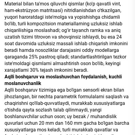
Material bilan ta'mos qiluvchi qismlar (ko'p qavatli vint,
ham-ekstrüzyon matritsasi) nitridlanishdan o'tkazilgan,
yuqori haroratdagi iste'molga va yopishishga chidamli
bo'lib, turli kompozitsion materiallarning uzluksiz ishlab
chiqarilishiga moslashadi; og'ir tayanch ramka va aniq
uzatish tizimi titrovon va shovqinsiz ishlaydi, bu esa 24
soat davomida uzluksiz massali ishlab chiqarish imkonini
beradi hamda nosozliklar darajasini oddiy modellarga
qaraganda 25% pastroq qiladi; standartlashtirilgan tezkor
iste'moldagi qismlarni almashtirish oson bo'lib, keyingi
xarajatlarni 30% tejash imkonini beradi.
Aqlli boshqaruv va moslashuvchan foydalanish, kuchli
moslanuvchanlik
Aqlli boshqaruv tizimiga ega bo'lgan sensorli ekran bilan
jihozlangan, bir nechta parametrik formulalarni saqlash va
chaqirishni qo'llab-quvvatlaydi, murakkab xususiyatlarga
o'tishda qayta sozlash talab qilinmaydi, yangi
boshlanuvchilar uchun oson; uy bezak / muhandislik
quvurlari uchun 20 mm dan 160 mm gacha bo'lgan barcha
xususiyatlarga mos keladi, turli murakkab qavatlar va