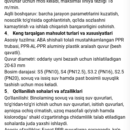
quvurlar uchun mos keladi, maksimal liniya tezligi 18
m/min.
Aqlli boshqaruv: barcha jarayon parametrlarini kuzatish,
nosozlik to'g'risida ogohlantirish, qo'lda sozlashni
kamaytirish va ishlab chiqarish barqarorligini oshirish.
4、 Keng tarqalgan mahsulot turlari va xususiyatlari
Asosiy tuzilma: ABA shishali tolali mustahkamlangan PPR
trubasi, PPR-AL-PPR aluminiy plastik aralash quvur (besh
qavatli).
Quvur diametri: oddariy uyni bezash uchun ishlatiladigan
20-63 mm
Bosim darajasi: S5 (PN10), S4 (PN12.5), S3.2 (PN16), S2.5
(PN20), sovuq va issiq suv hamda past bosimli suyuqlik
tashish uchun mos keladi.
5、 Qo'llanilish sohalari va afzalliklari
Qo'llanilishi: Binolarning sovuq va issiq suv quvurlari,
to'g'ridan-to'g'ri ichish uchun suv quvurlari, isitish quvurlari,
ayniqsa ochiq o'rnatish, uzoq masofali qo'yish hamda
kislorodga/ shakl o'zgartirishga chidamlilik talab etiladigan
sohalarda juda yaxshi ishlaydi.
Asosiy afzalliklar: Faqat PPR quvurlarga qaraganda, ko'p