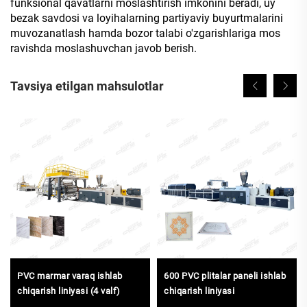
funksional qavatlarni moslashtirish imkonini beradi, uy
bezak savdosi va loyihalarning partiyaviy buyurtmalarini
muvozanatlash hamda bozor talabi o'zgarishlariga mos
ravishda moslashuvchan javob berish.
Tavsiya etilgan mahsulotlar
PVC marmar varaq ishlab
600 PVC plitalar paneli ishlab
chiqarish liniyasi (4 valf)
chiqarish liniyasi