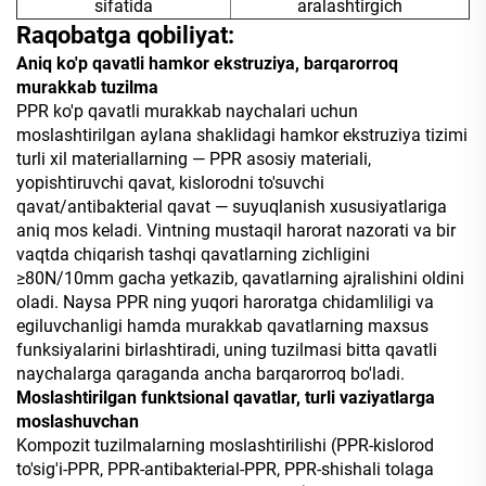
sifatida
aralashtirgich
Raqobatga qobiliyat:
Aniq ko'p qavatli hamkor ekstruziya, barqarorroq
murakkab tuzilma
PPR ko'p qavatli murakkab naychalari uchun
moslashtirilgan aylana shaklidagi hamkor ekstruziya tizimi
turli xil materiallarning — PPR asosiy materiali,
yopishtiruvchi qavat, kislorodni to'suvchi
qavat/antibakterial qavat — suyuqlanish xususiyatlariga
aniq mos keladi. Vintning mustaqil harorat nazorati va bir
vaqtda chiqarish tashqi qavatlarning zichligini
≥80N/10mm gacha yetkazib, qavatlarning ajralishini oldini
oladi. Naysa PPR ning yuqori haroratga chidamliligi va
egiluvchanligi hamda murakkab qavatlarning maxsus
funksiyalarini birlashtiradi, uning tuzilmasi bitta qavatli
naychalarga qaraganda ancha barqarorroq bo'ladi.
Moslashtirilgan funktsional qavatlar, turli vaziyatlarga
moslashuvchan
Kompozit tuzilmalarning moslashtirilishi (PPR-kislorod
to'sig'i-PPR, PPR-antibakterial-PPR, PPR-shishali tolaga