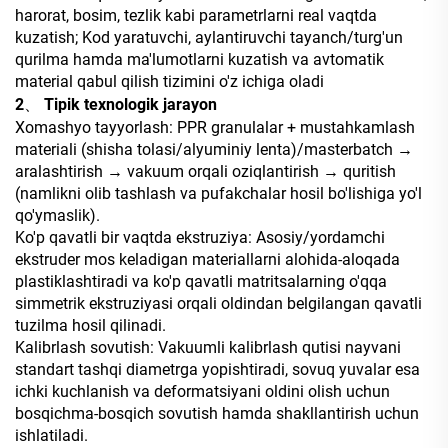
harorat, bosim, tezlik kabi parametrlarni real vaqtda
kuzatish; Kod yaratuvchi, aylantiruvchi tayanch/turg'un
qurilma hamda ma'lumotlarni kuzatish va avtomatik
material qabul qilish tizimini o'z ichiga oladi
2、 Tipik texnologik jarayon
Xomashyo tayyorlash: PPR granulalar + mustahkamlash
materiali (shisha tolasi/alyuminiy lenta)/masterbatch →
aralashtirish → vakuum orqali oziqlantirish → quritish
(namlikni olib tashlash va pufakchalar hosil bo'lishiga yo'l
qo'ymaslik).
Ko'p qavatli bir vaqtda ekstruziya: Asosiy/yordamchi
ekstruder mos keladigan materiallarni alohida-aloqada
plastiklashtiradi va ko'p qavatli matritsalarning o'qqa
simmetrik ekstruziyasi orqali oldindan belgilangan qavatli
tuzilma hosil qilinadi.
Kalibrlash sovutish: Vakuumli kalibrlash qutisi nayvani
standart tashqi diametrga yopishtiradi, sovuq yuvalar esa
ichki kuchlanish va deformatsiyani oldini olish uchun
bosqichma-bosqich sovutish hamda shakllantirish uchun
ishlatiladi.