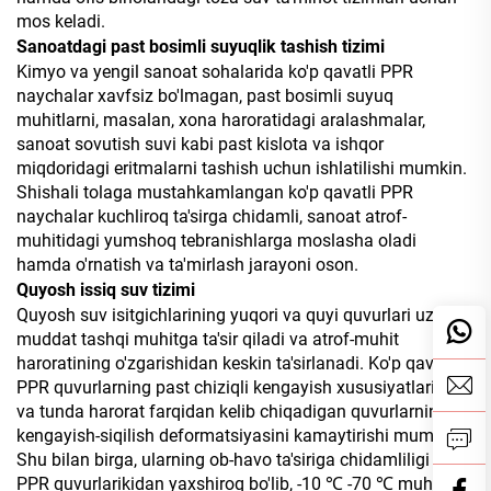
mos keladi.
Sanoatdagi past bosimli suyuqlik tashish tizimi
Kimyo va yengil sanoat sohalarida ko'p qavatli PPR
naychalar xavfsiz bo'lmagan, past bosimli suyuq
muhitlarni, masalan, xona haroratidagi aralashmalar,
sanoat sovutish suvi kabi past kislota va ishqor
miqdoridagi eritmalarni tashish uchun ishlatilishi mumkin.
Shishali tolaga mustahkamlangan ko'p qavatli PPR
naychalar kuchliroq ta'sirga chidamli, sanoat atrof-
muhitidagi yumshoq tebranishlarga moslasha oladi
hamda o'rnatish va ta'mirlash jarayoni oson.
Quyosh issiq suv tizimi
Quyosh suv isitgichlarining yuqori va quyi quvurlari uzoq
muddat tashqi muhitga ta'sir qiladi va atrof-muhit
haroratining o'zgarishidan keskin ta'sirlanadi. Ko'p qavatli
PPR quvurlarning past chiziqli kengayish xususiyatlari, kun
va tunda harorat farqidan kelib chiqadigan quvurlarning
kengayish-siqilish deformatsiyasini kamaytirishi mumkin.
Shu bilan birga, ularning ob-havo ta'siriga chidamliligi toza
PPR quvurlarikidan yaxshiroq bo'lib, -10 ℃ -70 ℃ muhitda