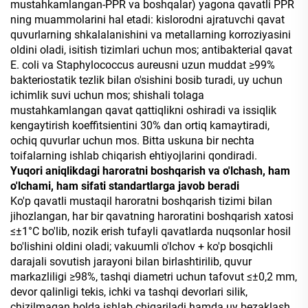
mustahkamlangan-PPR va boshqalar) yagona qavatli PPR
ning muammolarini hal etadi: kislorodni ajratuvchi qavat
quvurlarning shkalalanishini va metallarning korroziyasini
oldini oladi, isitish tizimlari uchun mos; antibakterial qavat
E. coli va Staphylococcus aureusni uzun muddat ≥99%
bakteriostatik tezlik bilan o'sishini bosib turadi, uy uchun
ichimlik suvi uchun mos; shishali tolaga
mustahkamlangan qavat qattiqlikni oshiradi va issiqlik
kengaytirish koeffitsientini 30% dan ortiq kamaytiradi,
ochiq quvurlar uchun mos. Bitta uskuna bir nechta
toifalarning ishlab chiqarish ehtiyojlarini qondiradi.
Yuqori aniqlikdagi haroratni boshqarish va o'lchash, ham
o'lchami, ham sifati standartlarga javob beradi
Ko'p qavatli mustaqil haroratni boshqarish tizimi bilan
jihozlangan, har bir qavatning haroratini boshqarish xatosi
≤±1°C bo'lib, nozik erish tufayli qavatlarda nuqsonlar hosil
bo'lishini oldini oladi; vakuumli o'lchov + ko'p bosqichli
darajali sovutish jarayoni bilan birlashtirilib, quvur
markazliligi ≥98%, tashqi diametri uchun tafovut ≤±0,2 mm,
devor qalinligi tekis, ichki va tashqi devorlari silik,
chizilmagan holda ishlab chiqariladi hamda uy bezaklash