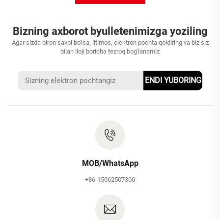
Bizning axborot byulletenimizga yoziling
Agar sizda biron savol bo'lsa, iltimos, elektron pochta qoldiring va biz siz
bilan iloji boricha tezroq bog'lanamiz
ENDI YUBORING
MOB/WhatsApp
+86-15062507300