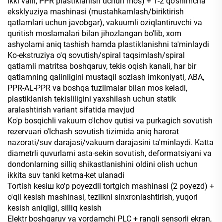
ikki valli, PPR plastiklanish uchun mos) + 1-2 qo'shimcha
eksklyuziya mashinasi (mustahkamlash/biriktirish
qatlamlari uchun javobgar), vakuumli oziqlantiruvchi va
quritish moslamalari bilan jihozlangan bo'lib, xom
ashyolarni aniq tashish hamda plastiklanishni ta'minlaydi
Ko-ekstruziya o'q sovutish/spiral taqsimlash/spiral
qatlamli matritsa boshqaruv, tekis oqish kanali, har bir
qatlamning qalinligini mustaqil sozlash imkoniyati, ABA,
PPR-AL-PPR va boshqa tuzilmalar bilan mos keladi,
plastiklanish tekisliligini yaxshilash uchun statik
aralashtirish variant sifatida mavjud
Ko'p bosqichli vakuum o'lchov qutisi va purkagich sovutish
rezervuari o'lchash sovutish tizimida aniq harorat
nazorati/suv darajasi/vakuum darajasini ta'minlaydi. Katta
diametrli quvurlarni asta-sekin sovutish, deformatsiyani va
dondonlarning silliq shikastlanishini oldini olish uchun
ikkita suv tanki ketma-ket ulanadi
Tortish kesiш ko'p poyezdli tortgich mashinasi (2 poyezd) +
o'qli kesish mashinasi, tezlikni sinxronlashtirish, yuqori
kesish aniqligi, silliq kesish
Elektr boshqaruv va yordamchi PLC + rangli sensorli ekran,