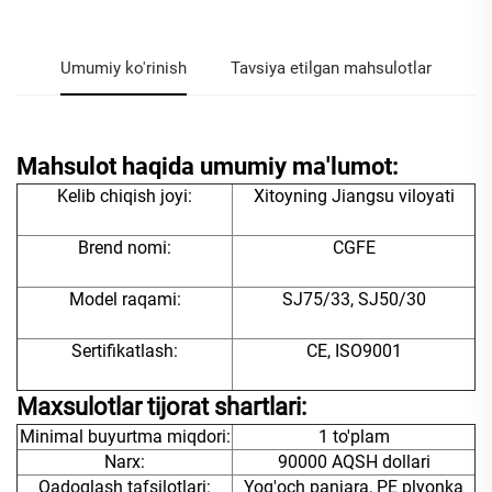
Umumiy ko'rinish
Tavsiya etilgan mahsulotlar
Mahsulot haqida umumiy ma'lumot:
Kelib chiqish joyi:
Xitoyning Jiangsu viloyati
Brend nomi:
CGFE
Model raqami:
SJ75/33, SJ50/30
Sertifikatlash:
CE, ISO9001
Maxsulotlar tijorat shartlari:
Minimal buyurtma miqdori:
1 to'plam
Narx:
90000 AQSH dollari
Qadoqlash tafsilotlari:
Yog'och panjara, PE plyonka