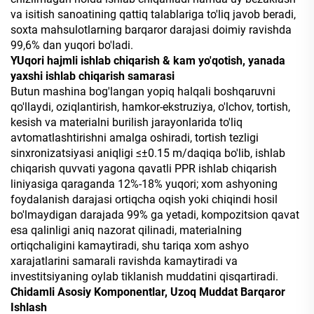
va isitish sanoatining qattiq talablariga to'liq javob beradi,
soxta mahsulotlarning barqaror darajasi doimiy ravishda
99,6% dan yuqori bo'ladi.
YUqori hajmli ishlab chiqarish & kam yo'qotish, yanada
yaxshi ishlab chiqarish samarasi
Butun mashina bog'langan yopiq halqali boshqaruvni
qo'llaydi, oziqlantirish, hamkor-ekstruziya, o'lchov, tortish,
kesish va materialni burilish jarayonlarida to'liq
avtomatlashtirishni amalga oshiradi, tortish tezligi
sinxronizatsiyasi aniqligi ≤±0.15 m/daqiqa bo'lib, ishlab
chiqarish quvvati yagona qavatli PPR ishlab chiqarish
liniyasiga qaraganda 12%-18% yuqori; xom ashyoning
foydalanish darajasi ortiqcha oqish yoki chiqindi hosil
bo'lmaydigan darajada 99% ga yetadi, kompozitsion qavat
esa qalinligi aniq nazorat qilinadi, materialning
ortiqchaligini kamaytiradi, shu tariqa xom ashyo
xarajatlarini samarali ravishda kamaytiradi va
investitsiyaning oylab tiklanish muddatini qisqartiradi.
Chidamli Asosiy Komponentlar, Uzoq Muddat Barqaror
Ishlash