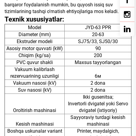
barqaror foydalanish mumkin, bu quyosh issiq suv
tizimlarining tashqi o'rnatish ehtiyojlariga mos keladi.
Texnik xususiyatlar:
Model
JYD-63 PPR
Diameter (mm)
20-63
Ekstruder modeli
SJ75/33, SJ50/30
Asosiy motor quvvati (kW)
90
Chiqim (kg/sa)
200
PVC quvur shakli
Maxsus tayyorlangan
Vakuum kalibrlash
rezervuarining uzunligi
6м
Vakuum nasosi (kV)
2 dona
Suv nasosi (kV)
2 dona
Ikki gusenitsa;
Invertorli dvigatel yoki Servo
Oroltirish mashinasi
dvigatel (ixtiyoriy)
Sayyoraviy turdagi kesish
Kesish mashinasi
mashinasi
Boshqa uskunalar variant
Printer, maydalgich,