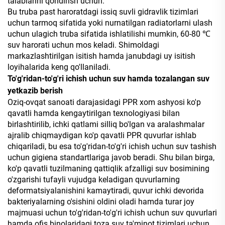
talablarini qondirish uchun.
Bu truba past haroratdagi issiq suvli gidravlik tizimlari
uchun tarmoq sifatida yoki nurnatilgan radiatorlarni ulash
uchun ulagich truba sifatida ishlatilishi mumkin, 60-80 ℃
suv harorati uchun mos keladi. Shimoldagi
markazlashtirilgan isitish hamda janubdagi uy isitish
loyihalarida keng qo'llaniladi.
To'g'ridan-to'g'ri ichish uchun suv hamda tozalangan suv
yetkazib berish
Oziq-ovqat sanoati darajasidagi PPR xom ashyosi ko'p
qavatli hamda kengaytirilgan texnologiyasi bilan
birlashtirilib, ichki qatlami silliq bo'lgan va aralashmalar
ajralib chiqmaydigan ko'p qavatli PPR quvurlar ishlab
chiqariladi, bu esa to'g'ridan-to'g'ri ichish uchun suv tashish
uchun gigiena standartlariga javob beradi. Shu bilan birga,
ko'p qavatli tuzilmaning qattiqlik afzalligi suv bosimining
o'zgarishi tufayli vujudga keladigan quvurlarning
deformatsiyalanishini kamaytiradi, quvur ichki devorida
bakteriyalarning o'sishini oldini oladi hamda turar joy
majmuasi uchun to'g'ridan-to'g'ri ichish uchun suv quvurlari
hamda ofis binolaridagi toza suv ta'minot tizimlari uchun