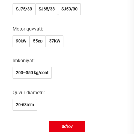
SJ75/33
SJ65/33
SJ50/30
Motor quvvati:
90kW
55кв
37KW
Imkoniyat:
200–350 kg/soat
Quvur diametri:
20-63mm
So'rov