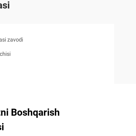
asi
asi zavodi
chisi
tni Boshqarish
i