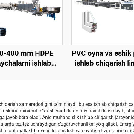
0-400 mm HDPE
PVC oyna va eshik p
ychalarni ishlab
ishlab chiqarish li
hiqarish liniyasi
chiqarish samaradorligini ta'minlaydi, bu esa ishlab chiqarish xar
Bu uskuna minimal to'xtash vaqtida doimiy ravishda ishlaydi, shu
 javob bera oladi. Aniq muhandislik ishlab chiqarish jarayonida
alarda tez-tez uchraydigan o'zgaruvchanlikni yo'q qiladi. Energi
ni optimallashtiruvchi ilg'or isitish va sovutish tizimlarini o'z i