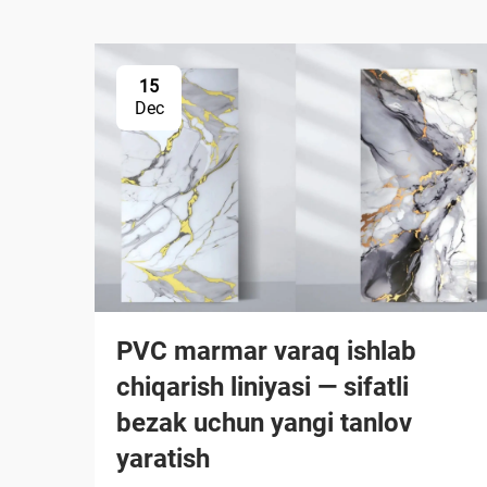
15
Dec
PVC marmar varaq ishlab
chiqarish liniyasi — sifatli
bezak uchun yangi tanlov
yaratish