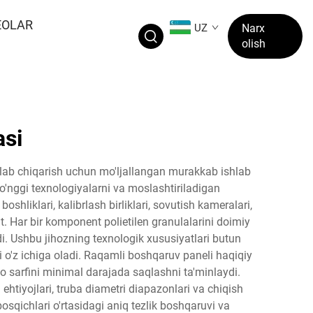
EOLAR
UZ
Narx
olish
asi
ishlab chiqarish uchun mo'ljallangan murakkab ishlab
g so'nggi texnologiyalarni va moslashtiriladigan
oshliklari, kalibrlash birliklari, sovutish kameralari,
t. Har bir komponent polietilen granulalarini doimiy
ydi. Ushbu jihozning texnologik xususiyatlari butun
ni o'z ichiga oladi. Raqamli boshqaruv paneli haqiqiy
yo sarfini minimal darajada saqlashni ta'minlaydi.
ehtiyojlari, truba diametri diapazonlari va chiqish
osqichlari o'rtasidagi aniq tezlik boshqaruvi va