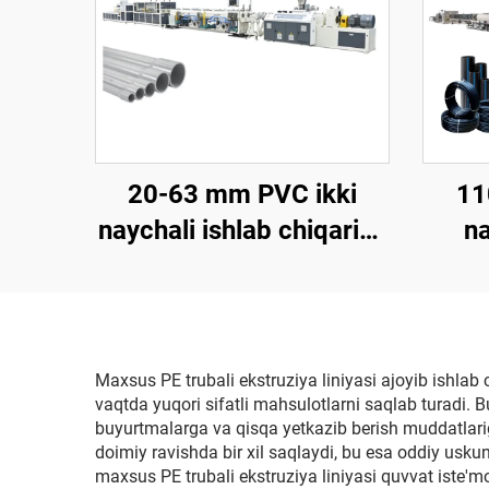
20-63 mm PVC ikki
11
naychali ishlab chiqarish
na
liniyasi
c
Maxsus PE trubali ekstruziya liniyasi ajoyib ishlab 
vaqtda yuqori sifatli mahsulotlarni saqlab turadi. 
buyurtmalarga va qisqa yetkazib berish muddatlariga
doimiy ravishda bir xil saqlaydi, bu esa oddiy uskun
maxsus PE trubali ekstruziya liniyasi quvvat iste'moli