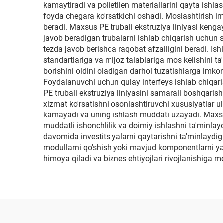
kamaytiradi va polietilen materiallarini qayta ishla
foyda chegara ko'rsatkichi oshadi. Moslashtirish i
beradi. Maxsus PE trubali ekstruziya liniyasi kengay
javob beradigan trubalarni ishlab chiqarish uchun s
tezda javob berishda raqobat afzalligini beradi. Ish
standartlariga va mijoz talablariga mos kelishini ta
borishini oldini oladigan darhol tuzatishlarga imko
Foydalanuvchi uchun qulay interfeys ishlab chiqarish
PE trubali ekstruziya liniyasini samarali boshqarish
xizmat ko'rsatishni osonlashtiruvchi xususiyatlar ul
kamayadi va uning ishlash muddati uzayadi. Maxsus 
muddatli ishonchlilik va doimiy ishlashni ta'minlayd
davomida investitsiyalarni qaytarishni ta'minlaydi
modullarni qo'shish yoki mavjud komponentlarni yan
himoya qiladi va biznes ehtiyojlari rivojlanishiga m