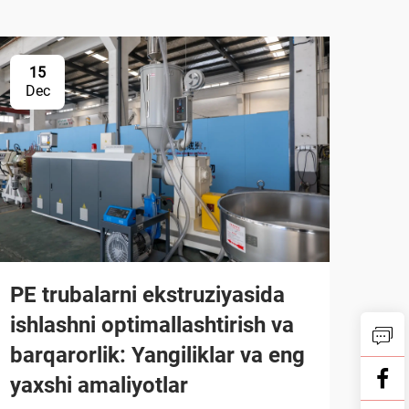
15
Dec
PE trubalarni ekstruziyasida
ishlashni optimallashtirish va
barqarorlik: Yangiliklar va eng
yaxshi amaliyotlar