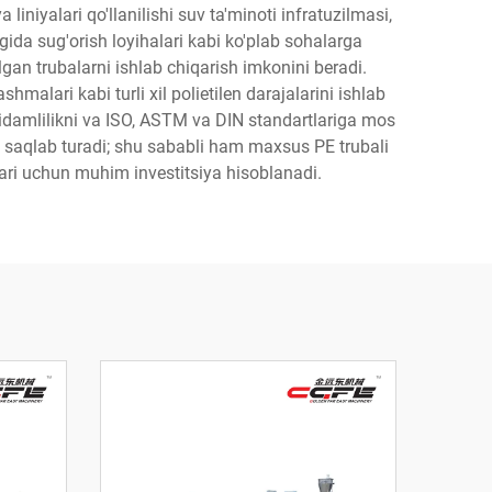
iniyalari qo'llanilishi suv ta'minoti infratuzilmasi,
igida sug'orish loyihalari kabi ko'plab sohalarga
gan trubalarni ishlab chiqarish imkonini beradi.
alari kabi turli xil polietilen darajalarini ishlab
chidamlilikni va ISO, ASTM va DIN standartlariga mos
ini saqlab turadi; shu sababli ham maxsus PE trubali
ilari uchun muhim investitsiya hisoblanadi.