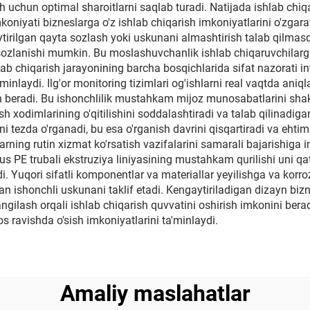
sh uchun optimal sharoitlarni saqlab turadi. Natijada ishlab chi
mkoniyati bizneslarga o'z ishlab chiqarish imkoniyatlarini o'zg
tirilgan qayta sozlash yoki uskunani almashtirish talab qilmasdan
ozlanishi mumkin. Bu moslashuvchanlik ishlab chiqaruvchilarga t
lab chiqarish jarayonining barcha bosqichlarida sifat nazorati in
'minlaydi. Ilg'or monitoring tizimlari og'ishlarni real vaqtda ani
n beradi. Bu ishonchlilik mustahkam mijoz munosabatlarini shakll
 xodimlarining o'qitilishini soddalashtiradi va talab qilinadigan
ni tezda o'rganadi, bu esa o'rganish davrini qisqartiradi va ehti
arning rutin xizmat ko'rsatish vazifalarini samarali bajarishiga 
PE trubali ekstruziya liniyasining mustahkam qurilishi uni qat
i. Yuqori sifatli komponentlar va materiallar yeyilishga va korroz
gan ishonchli uskunani taklif etadi. Kengaytiriladigan dizayn bi
gilash orqali ishlab chiqarish quvvatini oshirish imkonini berad
os ravishda o'sish imkoniyatlarini ta'minlaydi.
Amaliy maslahatlar