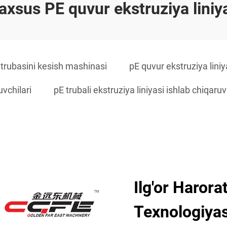
xsus PE quvur ekstruziya liniy
 trubasini kesish mashinasi
pE quvur ekstruziya liniy
uvchilari
pE trubali ekstruziya liniyasi ishlab chiqaruv
Ilg'or Harora
Texnologiyas