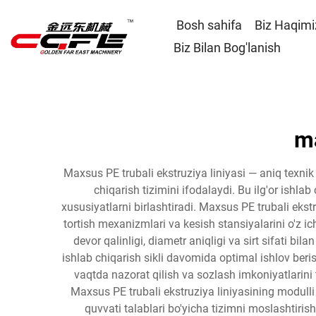
Bosh sahifa
Biz Haqim
Biz Bilan Bog'lanish
ma
Maxsus PE trubali ekstruziya liniyasi — aniq texnik
chiqarish tizimini ifodalaydi. Bu ilg'or ishlab
xususiyatlarni birlashtiradi. Maxsus PE trubali ekstru
tortish mexanizmlari va kesish stansiyalarini o'z i
devor qalinligi, diametr aniqligi va sirt sifati b
ishlab chiqarish sikli davomida optimal ishlov beris
vaqtda nazorat qilish va sozlash imkoniyatlarini 
Maxsus PE trubali ekstruziya liniyasining modulli 
quvvati talablari bo'yicha tizimni moslashtiris