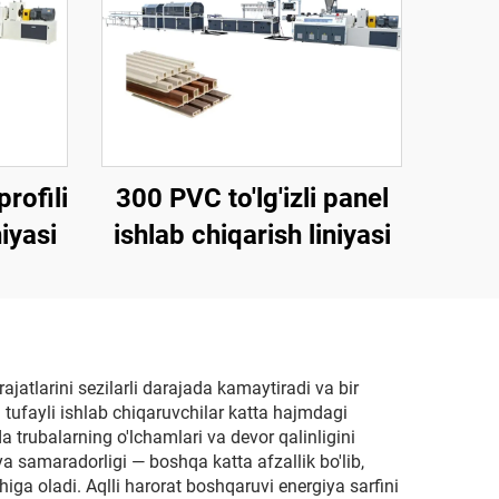
rofili
300 PVC to'lg'izli panel
niyasi
ishlab chiqarish liniyasi
ajatlarini sezilarli darajada kamaytiradi va bir
 tufayli ishlab chiqaruvchilar katta hajmdagi
 trubalarning o'lchamlari va devor qalinligini
ya samaradorligi — boshqa katta afzallik bo'lib,
chiga oladi. Aqlli harorat boshqaruvi energiya sarfini