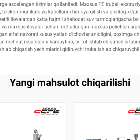
a asoslangan tizimlar qo'llaniladi. Maxsus PE trubali ekstruziya l
i, telekommunikatsiya kabellarini himoya qilish va qishloq xo'jal
metrli ilovalardan katta hajmli shahodat suv tarmoqlarigacha bo'l
a maxsus ilovalar uchun mo'ljallangan maxsus polietilen aralashm
gan sifat nazorati xususiyatlari o'lchovlar aniqligini, bosimga 
ari mehnat resurslarini kamaytirib, bir xil ishlab chiqarish sifat
ishlab chiqarish yechimlarini qidiruvchi truba ishlab chiqaruvch
Yangi mahsulot chiqarilishi