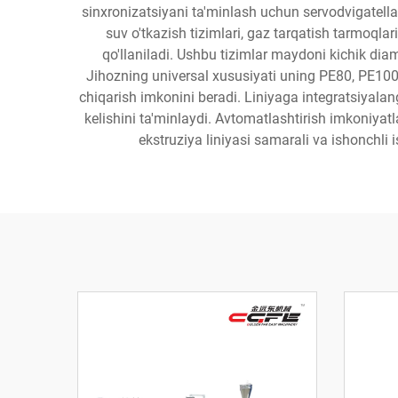
sinxronizatsiyani ta'minlash uchun servodvigatellarg
suv o'tkazish tizimlari, gaz tarqatish tarmoqlar
qo'llaniladi. Ushbu tizimlar maydoni kichik dia
Jihozning universal xususiyati uning PE80, PE100 v
chiqarish imkonini beradi. Liniyaga integratsiyalan
kelishini ta'minlaydi. Avtomatlashtirish imkoniyatl
ekstruziya liniyasi samarali va ishonchli 