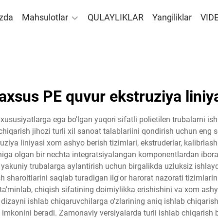
izda
Mahsulotlar
QULAYLIKLAR
Yangiliklar
VID
xsus PE quvur ekstruziya liniy
 xususiyatlarga ega bo'lgan yuqori sifatli polietilen trubalarni 
 chiqarish jihozi turli xil sanoat talablariini qondirish uchun en
ziya liniyasi xom ashyo berish tizimlari, ekstruderlar, kalibrlash b
chiga olgan bir nechta integratsiyalangan komponentlardan ibora
ilan yakuniy trubalarga aylantirish uchun birgalikda uzluksiz ishla
h sharoitlarini saqlab turadigan ilg'or harorat nazorati tizimlari
ta'minlab, chiqish sifatining doimiylikka erishishini va xom ash
dizayni ishlab chiqaruvchilarga o'zlarining aniq ishlab chiqarish 
h imkonini beradi. Zamonaviy versiyalarda turli ishlab chiqarish b