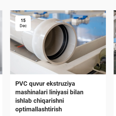
15
Dec
PVC quvur ekstruziya
mashinalari liniyasi bilan
ishlab chiqarishni
optimallashtirish