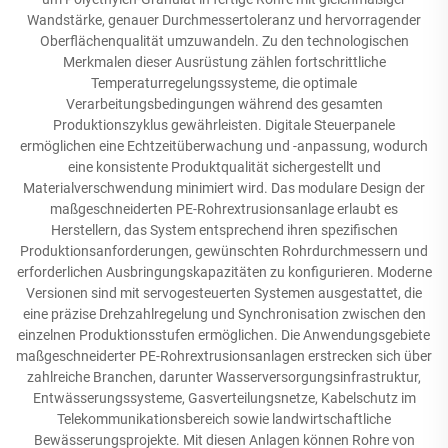
Wandstärke, genauer Durchmessertoleranz und hervorragender
Oberflächenqualität umzuwandeln. Zu den technologischen
Merkmalen dieser Ausrüstung zählen fortschrittliche
Temperaturregelungssysteme, die optimale
Verarbeitungsbedingungen während des gesamten
Produktionszyklus gewährleisten. Digitale Steuerpanele
ermöglichen eine Echtzeitüberwachung und -anpassung, wodurch
eine konsistente Produktqualität sichergestellt und
Materialverschwendung minimiert wird. Das modulare Design der
maßgeschneiderten PE-Rohrextrusionsanlage erlaubt es
Herstellern, das System entsprechend ihren spezifischen
Produktionsanforderungen, gewünschten Rohrdurchmessern und
erforderlichen Ausbringungskapazitäten zu konfigurieren. Moderne
Versionen sind mit servogesteuerten Systemen ausgestattet, die
eine präzise Drehzahlregelung und Synchronisation zwischen den
einzelnen Produktionsstufen ermöglichen. Die Anwendungsgebiete
maßgeschneiderter PE-Rohrextrusionsanlagen erstrecken sich über
zahlreiche Branchen, darunter Wasserversorgungsinfrastruktur,
Entwässerungssysteme, Gasverteilungsnetze, Kabelschutz im
Telekommunikationsbereich sowie landwirtschaftliche
Bewässerungsprojekte. Mit diesen Anlagen können Rohre von