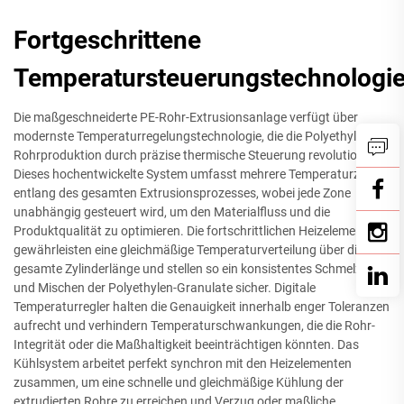
Fortgeschrittene
Temperatursteuerungstechnologi
Die maßgeschneiderte PE-Rohr-Extrusionsanlage verfügt über
modernste Temperaturregelungstechnologie, die die Polyethylen-
Rohrproduktion durch präzise thermische Steuerung revolutioniert.
Dieses hochentwickelte System umfasst mehrere Temperaturzonen
entlang des gesamten Extrusionsprozesses, wobei jede Zone
unabhängig gesteuert wird, um den Materialfluss und die
Produktqualität zu optimieren. Die fortschrittlichen Heizelemente
gewährleisten eine gleichmäßige Temperaturverteilung über die
gesamte Zylinderlänge und stellen so ein konsistentes Schmelzen
und Mischen der Polyethylen-Granulate sicher. Digitale
Temperaturregler halten die Genauigkeit innerhalb enger Toleranzen
aufrecht und verhindern Temperaturschwankungen, die die Rohr-
Integrität oder die Maßhaltigkeit beeinträchtigen könnten. Das
Kühlsystem arbeitet perfekt synchron mit den Heizelementen
zusammen, um eine schnelle und gleichmäßige Kühlung der
extrudierten Rohre zu erreichen und Verzug oder maßliche