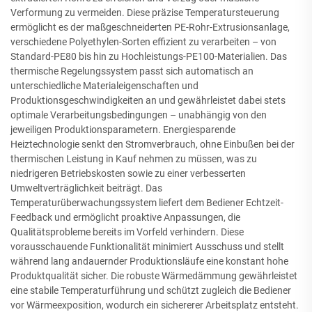
Verformung zu vermeiden. Diese präzise Temperatursteuerung
ermöglicht es der maßgeschneiderten PE-Rohr-Extrusionsanlage,
verschiedene Polyethylen-Sorten effizient zu verarbeiten – von
Standard-PE80 bis hin zu Hochleistungs-PE100-Materialien. Das
thermische Regelungssystem passt sich automatisch an
unterschiedliche Materialeigenschaften und
Produktionsgeschwindigkeiten an und gewährleistet dabei stets
optimale Verarbeitungsbedingungen – unabhängig von den
jeweiligen Produktionsparametern. Energiesparende
Heiztechnologie senkt den Stromverbrauch, ohne Einbußen bei der
thermischen Leistung in Kauf nehmen zu müssen, was zu
niedrigeren Betriebskosten sowie zu einer verbesserten
Umweltverträglichkeit beiträgt. Das
Temperaturüberwachungssystem liefert dem Bediener Echtzeit-
Feedback und ermöglicht proaktive Anpassungen, die
Qualitätsprobleme bereits im Vorfeld verhindern. Diese
vorausschauende Funktionalität minimiert Ausschuss und stellt
während lang andauernder Produktionsläufe eine konstant hohe
Produktqualität sicher. Die robuste Wärmedämmung gewährleistet
eine stabile Temperaturführung und schützt zugleich die Bediener
vor Wärmeexposition, wodurch ein sichererer Arbeitsplatz entsteht.