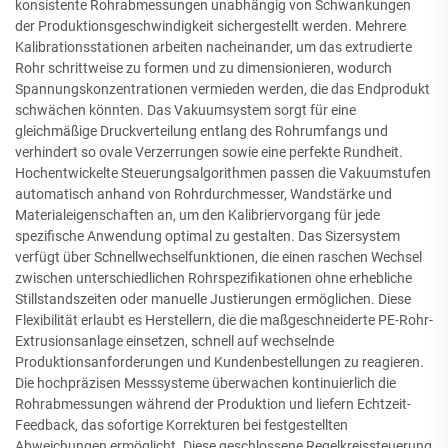
konsistente Rohrabmessungen unabhängig von Schwankungen
der Produktionsgeschwindigkeit sichergestellt werden. Mehrere
Kalibrationsstationen arbeiten nacheinander, um das extrudierte
Rohr schrittweise zu formen und zu dimensionieren, wodurch
Spannungskonzentrationen vermieden werden, die das Endprodukt
schwächen könnten. Das Vakuumsystem sorgt für eine
gleichmäßige Druckverteilung entlang des Rohrumfangs und
verhindert so ovale Verzerrungen sowie eine perfekte Rundheit.
Hochentwickelte Steuerungsalgorithmen passen die Vakuumstufen
automatisch anhand von Rohrdurchmesser, Wandstärke und
Materialeigenschaften an, um den Kalibriervorgang für jede
spezifische Anwendung optimal zu gestalten. Das Sizersystem
verfügt über Schnellwechselfunktionen, die einen raschen Wechsel
zwischen unterschiedlichen Rohrspezifikationen ohne erhebliche
Stillstandszeiten oder manuelle Justierungen ermöglichen. Diese
Flexibilität erlaubt es Herstellern, die die maßgeschneiderte PE-Rohr-
Extrusionsanlage einsetzen, schnell auf wechselnde
Produktionsanforderungen und Kundenbestellungen zu reagieren.
Die hochpräzisen Messsysteme überwachen kontinuierlich die
Rohrabmessungen während der Produktion und liefern Echtzeit-
Feedback, das sofortige Korrekturen bei festgestellten
Abweichungen ermöglicht. Diese geschlossene Regelkreissteuerung