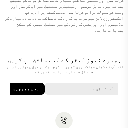
کرتے ہیں اور صنعتی حفاظتی معیارات کے مطابق ہونے کو یقینی
بناتے ہیں۔ قابلِ توسیع آرکیٹیکچر مستقبل میں اپ گریڈز اور
وسعت کو سہولت فراہم کرتا ہے، جس سے کسٹم پی ای پائپ
ایکسٹروژن لائن میں سرمایہ کاری کے تحفظ کے ساتھ ساتھ تیاری کی
صلاحیتوں اور آپریشنل کارکردگی میں مسلسل بہتری کو ممکن
بنایا جاتا ہے۔
ہمارے نیوز لیٹر کے لیے سائن اپ کریں
اگر آپ کے کوئی سوالات ہیں تو براہ کرم ایک ای میل چھوڑیں اور ہم
جلد از جلد آپ سے رابطہ کریں گے
ابھی بھیجیں