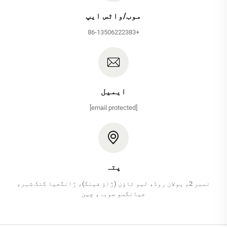
موب/واٹس ایپ
+86-13506222383
ایمیل
[email protected]
پتہ
نمبر 2، یولان روڈ، لیو ٹاؤن (ژاؤ فینگ)، ژانگجیا گنگ شہر،
جیانگسو صوبہ، چین