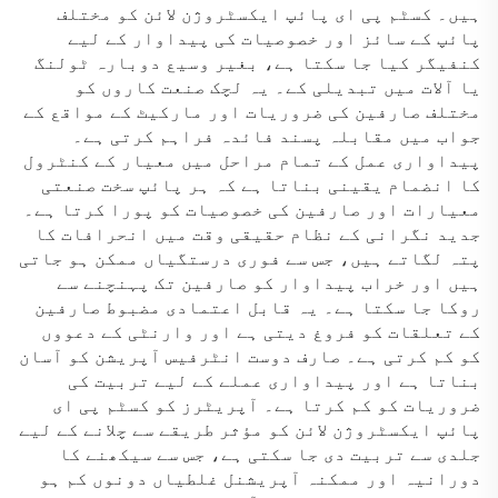
ہیں۔ کسٹم پی ای پائپ ایکسٹروژن لائن کو مختلف
پائپ کے سائز اور خصوصیات کی پیداوار کے لیے
کنفیگر کیا جا سکتا ہے، بغیر وسیع دوبارہ ٹولنگ
یا آلات میں تبدیلی کے۔ یہ لچک صنعت کاروں کو
مختلف صارفین کی ضروریات اور مارکیٹ کے مواقع کے
جواب میں مقابلہ پسند فائدہ فراہم کرتی ہے۔
پیداواری عمل کے تمام مراحل میں معیار کے کنٹرول
کا انضمام یقینی بناتا ہے کہ ہر پائپ سخت صنعتی
معیارات اور صارفین کی خصوصیات کو پورا کرتا ہے۔
جدید نگرانی کے نظام حقیقی وقت میں انحرافات کا
پتہ لگاتے ہیں، جس سے فوری درستگیاں ممکن ہو جاتی
ہیں اور خراب پیداوار کو صارفین تک پہنچنے سے
روکا جا سکتا ہے۔ یہ قابل اعتمادی مضبوط صارفین
کے تعلقات کو فروغ دیتی ہے اور وارنٹی کے دعووں
کو کم کرتی ہے۔ صارف دوست انٹرفیس آپریشن کو آسان
بناتا ہے اور پیداواری عملے کے لیے تربیت کی
ضروریات کو کم کرتا ہے۔ آپریٹرز کو کسٹم پی ای
پائپ ایکسٹروژن لائن کو مؤثر طریقے سے چلانے کے لیے
جلدی سے تربیت دی جا سکتی ہے، جس سے سیکھنے کا
دورانیہ اور ممکنہ آپریشنل غلطیاں دونوں کم ہو