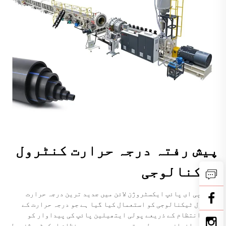
پیش رفتہ درجہ حرارت کنٹرول
ٹیکنالوجی
کسٹم پی ای پائپ ایکسٹروژن لائن میں جدید ترین درجہ حرارت
کنٹرول ٹیکنالوجی کو استعمال کیا گیا ہے جو درجہ حرارت کے
درست انتظام کے ذریعے پولی ایتھیلین پائپ کی پیداوار کو
انقلابی انداز میں بدل دیتی ہے۔ یہ پیچیدہ نظام ایکسٹروژن عمل