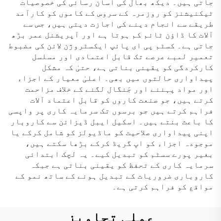
جاتی ہیں۔ دیکھ بھال کی آسان رسائی کی خصوصیات
ٹیکنیشنز کو روزمرہ کے سروس کے کاموں کو کارآمد
طریقے سے انجام دینے کی اجازت دیتی ہیں، جس سے
آلات کا ڈاؤن ٹائم کم ہوتا ہے اور آپریشنل عمر بڑھ
جاتی ہے۔ کسٹم پی ای پائپ ایکسٹروژن لائن کی مضبوط
تعمیر لمبے عرصے تک قابل اعتمادی اور مسلسل
کارکردگی کو یقینی بناتی ہے، حتیٰ کہ مشکل
پیداواری حالتوں میں بھی۔ اعلیٰ معیار کے اجزاء
اور مواد پہننے اور جَنگال لگنے کے خلاف مزاحمت
کرتے ہیں، جو صنعت کاروں کو قابل اعتماد آلات
فراہم کرتے ہیں جو برسوں تک سرمایہ کاری پر واپسی
کا باعث بنتے ہیں۔ اسکیل ایبل ڈیزائن سے کاروبار
اپنی پیداواری صلاحیت کو ماڈیولز کو شامل کرکے یا
موجودہ اجزاء کو اپ گریڈ کرکے بڑھا سکتے ہیں،
بغیر پورے سسٹم کو تبدیل کیے۔ یہ لچک ابتدائی
سرمایہ کاری کے تحفظ کو یقینی بناتی ہے جبکہ
کاروباری ضروریات کے تبدیل ہونے کے ساتھ نمو کے
مواقع کو فراہم کرتی ہے۔
عملی تجاویز