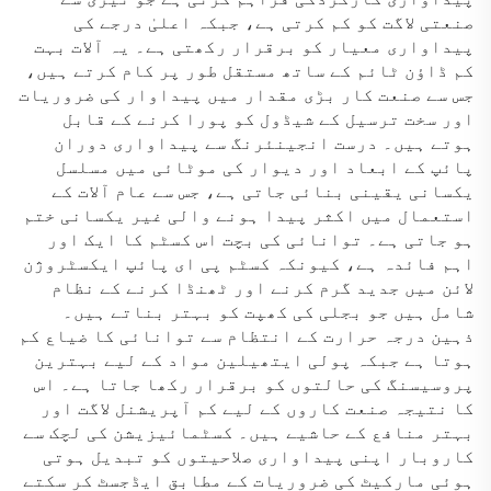
صنعتی لاگت کو کم کرتی ہے، جبکہ اعلیٰ درجے کی
پیداواری معیار کو برقرار رکھتی ہے۔ یہ آلات بہت
کم ڈاؤن ٹائم کے ساتھ مستقل طور پر کام کرتے ہیں،
جس سے صنعت کار بڑی مقدار میں پیداوار کی ضروریات
اور سخت ترسیل کے شیڈول کو پورا کرنے کے قابل
ہوتے ہیں۔ درست انجینئرنگ سے پیداواری دوران
پائپ کے ابعاد اور دیوار کی موٹائی میں مسلسل
یکسانی یقینی بنائی جاتی ہے، جس سے عام آلات کے
استعمال میں اکثر پیدا ہونے والی غیر یکسانی ختم
ہو جاتی ہے۔ توانائی کی بچت اس کسٹم کا ایک اور
اہم فائدہ ہے، کیونکہ کسٹم پی ای پائپ ایکسٹروژن
لائن میں جدید گرم کرنے اور ٹھنڈا کرنے کے نظام
شامل ہیں جو بجلی کی کھپت کو بہتر بناتے ہیں۔
ذہین درجہ حرارت کے انتظام سے توانائی کا ضیاع کم
ہوتا ہے جبکہ پولی ایتھیلین مواد کے لیے بہترین
پروسیسنگ کی حالتوں کو برقرار رکھا جاتا ہے۔ اس
کا نتیجہ صنعت کاروں کے لیے کم آپریشنل لاگت اور
بہتر منافع کے حاشیے ہیں۔ کسٹمائیزیشن کی لچک سے
کاروبار اپنی پیداواری صلاحیتوں کو تبدیل ہوتی
ہوئی مارکیٹ کی ضروریات کے مطابق ایڈجسٹ کر سکتے