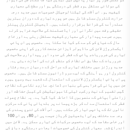
کی موٹائی مستقل ہو، قطر کی درستگی ہو اور سطح کی معیاری
کیفیت ہو۔ اس آلات کی ٹیکنالوجیکل خصوصیات میں جدید درجہ
حرارت کنٹرول سسٹم شامل ہیں جو پورے تیاری کے دوران بہترین
عملدرآمد کی شرائط برقرار رکھتے ہیں۔ ڈیجیٹل کنٹرول پینلز
حقیقی وقت میں نگرانی اور ایڈجسٹمنٹ کی صلاحیت فراہم کرتے
ہیں، جس سے پیداوار کی معیاری کیفیت مستقل رہتی ہے اور خام
مال کے ضیاع کو کم سے کم کیا جا سکتا ہے۔ مخصوص پی ای پائپ
ایکسٹروژن لائن کی ماڈیولر ڈیزائن صنعت کاروں کو اپنی مخصوص
تیاری کی ضروریات، پائپ کے قطر کی حدود اور پیداواری صلاحیت کی
ضروریات کے مطابق اس نظام کو منظم کرنے کی اجازت دیتی ہے۔
جدید ورژنز میں مختلف تیاری کے مراحل کے درمیان درست رفتار
کنٹرول اور ہم آہنگی کے لیے سرو ڈرائیون سسٹم شامل ہیں۔ مخصوص
پی ای پائپ ایکسٹروژن لائنوں کے استعمال کے شعبے بہت وسیع ہیں،
جن میں پانی کی فراہمی کی بنیادی ڈھانچہ سازی، نکاسی کے نظام،
گیس تقسیم کے نیٹ ورکس، ٹیلی کامیونیکیشن کی کیبل حفاظت اور
زراعتی آبپاشی کے منصوبوں کا احاطہ کیا گیا ہے۔ یہ نظام چھوٹے
قطر کے استعمال سے لے کر بڑے پیمانے پر بلدیاتی پانی کے مرکزی
نالوں تک کے پائپس تیار کر سکتے ہیں۔ اس آلات کی تنوع پسندی کی
وجہ سے مختلف پولی ایتھیلین گریڈز جیسے پی ای 80، پی ای 100
اور خاص مقاصد کے لیے مخصوص مرکبات کی تیاری ممکن ہے۔ لائن میں
اندراج شدہ معیار کنٹرول کی خصوصیات ابعادی درستگی، دباؤ کی