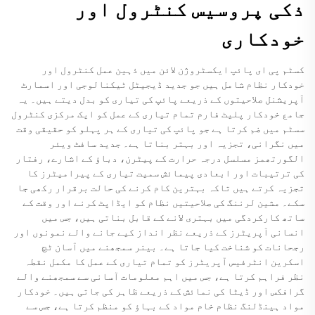
ذکی پروسیس کنٹرول اور
خودکاری
کسٹم پی ای پائپ ایکسٹروژن لائن میں ذہین عمل کنٹرول اور
خودکار نظام شامل ہیں جو جدید ڈیجیٹل ٹیکنالوجی اور اسمارٹ
آپریشنل صلاحیتوں کے ذریعے پائپ کی تیاری کو بدل دیتے ہیں۔ یہ
جامع خودکار پلیٹ فارم تمام تیاری کے عمل کو ایک مرکزی کنٹرول
سسٹم میں ضم کرتا ہے جو پائپ کی تیاری کے ہر پہلو کو حقیقی وقت
میں نگرانی، تجزیہ اور بہتر بناتا ہے۔ جدید سافٹ ویئر
الگورتھمز مسلسل درجہ حرارت کے پیٹرن، دباؤ کے اشارے، رفتار
کی ترتیبات اور ابعادی پیمائش سمیت تیاری کے پیرامیٹرز کا
تجزیہ کرتے ہیں تاکہ بہترین کام کرنے کی حالت برقرار رکھی جا
سکے۔ مشین لرننگ کی صلاحیتیں نظام کو ایڈاپٹ کرنے اور وقت کے
ساتھ کارکردگی میں بہتری لانے کے قابل بناتی ہیں، جس میں
انسانی آپریٹرز کے ذریعے نظر انداز کیے جانے والے نمونوں اور
رجحانات کو شناخت کیا جاتا ہے۔ بینر سمجھنے میں آسان ٹچ
اسکرین انٹرفیس آپریٹرز کو تمام تیاری کے عمل کا مکمل نقطہ
نظر فراہم کرتا ہے، جس میں اہم معلومات آسانی سے سمجھنے والے
گرافکس اور ڈیٹا کی نمائش کے ذریعے ظاہر کی جاتی ہیں۔ خودکار
مواد ہینڈلنگ نظام خام مواد کے بہاؤ کو منظم کرتا ہے، جس سے