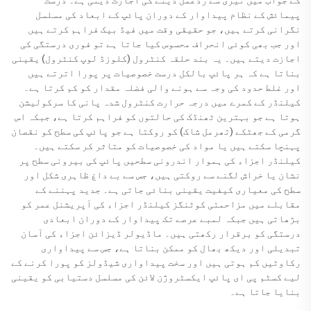
پیمائش کے نظام پیداوار کے دوران پائپ کے ابعاد کی مسلسل
نگرانی کرتے ہیں، جو حقیقی وقت میں فیڈ بیک فراہم کرتے ہیں
اور جب بھی کوئی انحراف محسوس کیا جاتا ہے تو فوری درستگی کی
اجازت دیتے ہیں۔ یہ بند حلقہ کنٹرول (کلوزڈ لوپ کنٹرول) یقینی
بناتا ہے کہ ہر پائپ بالکل درست خصوصیات پر پورا اترتے ہیں
اور غلط حدود کی وجہ سے ہونے والی فضلہ مقدار کو کم کرتا ہے۔
کیلنڈر کے کمرے میں درجہ حرارت کنٹرول شدہ پانی کا سرکولیشن
ہوتا ہے جو بہترین ٹھنڈک کی حالتوں کو فراہم کرتا ہے، جبکہ اس
گرمی کے جھٹکے (تھرمل شاک) کو روکتا ہے جو پائپ کی سطح کو نقصان
پہنچا سکتے ہیں یا مواد کی خصوصیات کو متاثر کر سکتے ہیں۔
کیلنڈر اجزاء کی ہموار اندرونی سطحیں پائپ کی بیرونی سطح پر
نشان یا خراش لگنے سے روکتی ہیں، جس سے بے داغ ظاہری شکل اور
سطح کی معیاری کیفیت یقینی بنائی جاتی ہے۔ جدید پہننے کے
مقابلے میں مزاحمتی کوٹنگز کیلنڈر اجزاء کی آپریشنل عمر کو
بڑھاتی ہیں جبکہ لمبے عرصے تک پیداوار کے دوران ابعادی
درستگی کو برقرار رکھتی ہیں۔ ماڈیولر ڈیزائن اجزاء کی آسان
تبدیلی اور دیکھ بھال کو ممکن بناتا ہے، جس سے پیداواری
رکاوٹیں کم ہوتی ہیں اور سخت پیداواری شیڈولز کو پورا کرنے کے
لیے کسٹم پی ای پائپ ایکسٹروژن لائن کی مسلسل دستیابی کو یقینی
بنایا جاتا ہے۔