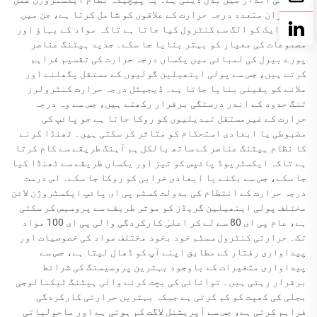
کے دوران متعدد درجہ حرارت کے علاقوں کو شامل کرتا ہے، جن میں
سے ہر ایک کو الگ سے کنٹرول کیا جاتا ہے تاکہ مواد کے بہاؤ اور
مصنوعات کی معیار کو بہتر بنایا جا سکے۔ جدید ہیٹنگ عناصر
پورے بیرل کی لمبائی میں یکساں درجہ حرارت کی تقسیم فراہم
کرتے ہیں، جس سے پولی ایتھیلین گولیوں کے مستقل پگھلنے اور
ملانے کو یقینی بنایا جاتا ہے۔ ڈیجیٹل درجہ حرارت کنٹرولرز
تنگ حدود کے اندر درستگی برقرار رکھتے ہیں، جس سے وہ درجہ
حرارت کے غیرمستقل تبدیلیوں کو روکا جاتا ہے جو پائپ کی
مضبوطی یا ابعادی استحکام کو متاثر کر سکتی ہیں۔ ٹھنڈا کرنے
کا نظام ہیٹنگ عناصر کے ساتھ بالکل ہم آہنگ طریقے سے کام کرتا
ہے تاکہ ایکسٹریوڈ پائپس کو تیز اور یکساں طریقے سے ٹھنڈا کیا
جا سکے، جس سے بکنے یا ابعادی خرابی کو روکا جا سکے۔ اس درست
درجہ حرارت کے انتظام کی بدولت کسٹم پی ای پائپ ایکسٹروژن لائن
مختلف پولی ایتھیلین گریڈز کو موثر طریقے سے پروسیس کر سکتی
ہے، عام پی ای 80 سے لے کر اعلیٰ کارکردگی والی پی ای 100 مواد
تک۔ حرارتی کنٹرول سسٹم خود بخود مختلف مواد کی خصوصیات اور
پیداواری رفتار کے مطابق اپنے آپ کو ڈھال لیتا ہے، جس سے
پیداواری متغیرات کے باوجود بہترین پروسیسنگ کی شرائط
برقرار رہتی ہیں۔ توانائی کی بچت کرنے والی ہیٹنگ ٹیکنالوجی
بجلی کی کھپت کو کم کرتی ہے جبکہ بہترین حرارتی کارکردگی
فراہم کرتی ہے، جس سے آپریشنل لاگت کم ہوتی ہے اور ماحولیاتی