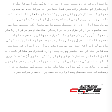
پائیداری کو فروغ ملتا ہے۔ درجہ حرارت کی نگرانی کا نظام
آپریٹرز کو حقیقی وقت میں فیڈ بیک فراہم کرتا ہے، جس سے وہ
معیار کے مسائل کو پیشگی میں روکنے کے لیے فعال اقدامات اٹھا
سکتے ہیں۔ یہ پیش گوئی کی صلاحیت فضول کو کم سے کم کرتی ہے اور
طویل پیداواری دوران مسلسل مصنوعاتی معیار کو یقینی بناتی
ہے۔ مضبوط حرارتی عزل درجہ حرارت کی استحکام کو برقرار رکھتی
ہے جبکہ آپریٹرز کو حرارت کے تعرض سے بچاتی ہے، جس سے ایک
محفوظ کام کا ماحول پیدا ہوتا ہے۔ درجہ حرارت کنٹرول سسٹم کی
ماڈیولر ڈیزائن اسے آسانی سے دیکھ بھال اور اجزاء کی تبدیلی
کے قابل بناتی ہے، بغیر پورے پیداواری شیڈول کو متاثر کیے۔ یہ
قابل اعتمادی مسلسل کام کو یقینی بناتی ہے اور اُن صنعت کاروں
کے لیے سامان کی دستیابی کو زیادہ سے زیادہ کرتی ہے جو صارفین
کی ضروریات پوری کرنے اور مقابلہ پذیر منڈی کی حیثیت برقرار
رکھنے کے لیے مسلسل پیداواری صلاحیت پر انحصار کرتے ہیں۔