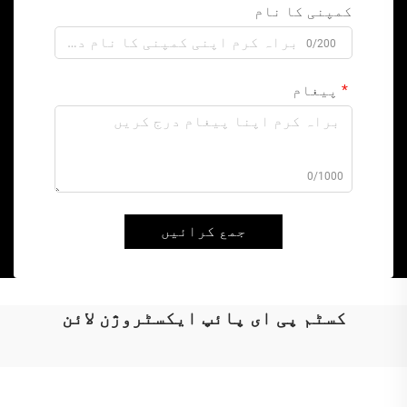
کمپنی کا نام
0/200
پیغام
0/1000
جمع کرائیں
کسٹم پی ای پائپ ایکسٹروژن لائن