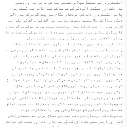
ایکسٹرودر کو مستقل سپلائی یقینی بنائی جاتی ہے اور دستی
مداخلت اور ممکنہ آلودگی کو کم سے کم کیا جاتا ہے۔ کسٹم پی ای
پائپ ایکسٹروژن لائن کی خودکار نظام میں پیش گوئی کرنے والی
دیکھ بھال کی صلاحیتیں بھی شامل ہیں جو آلات کی حالت کی نگرانی
کرتی ہیں اور مسائل کے پیدا ہونے سے پہلے ہی سروس کی سرگرمیوں
کا شیڈول بناتی ہیں، جس سے غیر متوقع ڈاؤن ٹائم کو کم کیا جاتا
ہے اور آلات کی عمر بڑھائی جاتی ہے۔ معیار کنٹرول کی
انٹیگریشن، جب بھی ابعادی یا معیاری انحرافات کا پتہ چلتا
ہے، عمل کے پیرامیٹرز کو خودکار طور پر ایڈجسٹ کرتی ہے، جس سے
آپریٹر کی مداخلت کے بغیر مصنوعات کی مسلسل خصوصیات برقرار
رہتی ہیں۔ ڈیٹا لاگنگ اور رپورٹنگ کے افعال جامع تیاری کے
ریکارڈس تیار کرتے ہیں جو معیار کی ضمانت کے پروگراموں کی
حمایت کرتے ہیں اور عمل کی بہتری کے لیے قیمتی بصیرت فراہم
کرتے ہیں۔ دور سے نگرانی کی صلاحیتیں سپروائزرز اور انجینئرز
کو کہیں سے بھی تیاری کے آپریشنز کی نگرانی کرنے کی اجازت
دیتی ہیں، جس سے مسائل کے لیے فوری ردِ عمل اور وسائل کے موثر
تقسیم کو یقینی بنایا جا سکتا ہے۔ خودکار نظام مختلف پائپ کی
خصوصیات کے لیے ریسیپی مینجمنٹ کی حمایت کرتا ہے، جس سے تمام
متعلقہ پیرامیٹرز کو خودکار طور پر ایڈجسٹ کرتے ہوئے
مصنوعات کے درمیان تیزی سے تبدیلی ممکن ہوتی ہے۔ سیفٹی انٹر
لاکس اور ایمرجنسی شٹ ڈاؤن کے طریقہ کار آلات اور عملے کی حفاظت