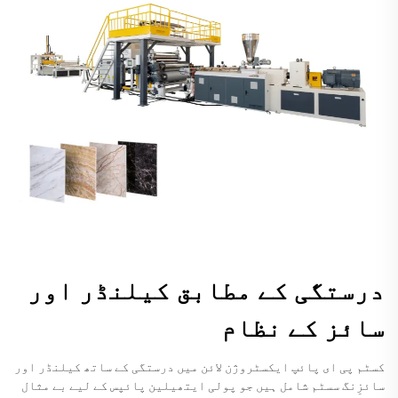
درستگی کے مطابق کیلنڈر اور
سائز کے نظام
کسٹم پی ای پائپ ایکسٹروژن لائن میں درستگی کے ساتھ کیلنڈر اور
سائزِنگ سسٹم شامل ہیں جو پولی ایتھیلین پائپس کے لیے بے مثال