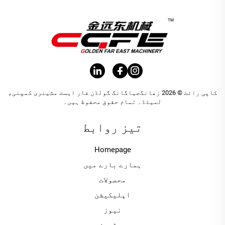
کاپی رائٹ © 2026 زھانگجیاگانگ گولڈن فار ایسٹ مشینری کمپنی،
لمیٹڈ۔ تمام حقوق محفوظ ہیں۔
تیز روابط
Homepage
ہمارے بارے میں
محصولات
اپلیکیشن
نیوز
ویڈیوز