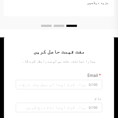
مزید دیکھیں
مفت قیمت حاصل کریں
ہمارا نمائندہ جلد ہی آپ سے رابطہ کرے گا۔
Email
0/100
نام
0/100