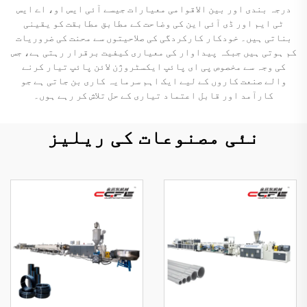
درجہ بندی اور بین الاقوامی معیارات جیسے آئی ایس او، اے ایس
ٹی ایم اور ڈی آئی این کی وضاحت کے مطابق مطابقت کو یقینی
بناتی ہیں۔ خودکار کارکردگی کی صلاحیتوں سے محنت کی ضروریات
کم ہوتی ہیں جبکہ پیداوار کی معیاری کیفیت برقرار رہتی ہے، جس
کی وجہ سے مخصوص پی ای پائپ ایکسٹروژن لائن پائپ تیار کرنے
والے صنعت کاروں کے لیے ایک اہم سرمایہ کاری بن جاتی ہے جو
کارآمد اور قابل اعتماد تیاری کے حل تلاش کر رہے ہوں۔
نئی مصنوعات کی ریلیز