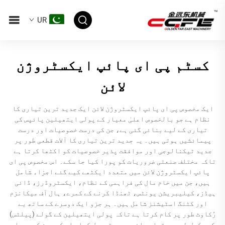
UR
کسٹم پی ای پائپ ایکسٹروژن
لائن
ایک مخصوص پی ای پائپ ایکسٹروژن لائن ایک جدید ترین تیاری کا
نظام ہے جو بالخصوص اعلیٰ معیار کے پولی ایتھیلین پائپس کی
تیاری کے لیے بنائی گئی ہے، جن کی درست خصوصیات اور درست
پیمائشیں ہوتی ہیں۔ یہ جدید ترین تیاری کا آلات قطعی طور پر
جدید ٹیکنالوجی اور موافقت پذیر خصوصیات کو اکٹھا کرتا ہے
تاکہ مختلف صنعتی ضروریات کو پورا کیا جا سکے۔ اس مخصوص پی ای
پائپ ایکسٹروژن لائن میں متعدد ایکٹھے کیے گئے اجزاء شامل
ہیں، جن میں خام مال کی فراہمی کے نظام، ایکسٹروڈرز، ڈائی
ہیڈز، کیلیبریشن یونٹس، ٹھنڈا کرنے کے کمرے، ہال آف میکانزم
اور کٹنگ اسٹیشنز شامل ہیں۔ ہر جزو ایک دوسرے کے ساتھ بے
رُکاوٹ طور پر کام کرتا ہے تاکہ پولی ایتھیلین کے گولے (پیلٹس)
کو مکمل طور پر تیار پائپس میں تبدیل کیا جا سکے، جن کی دیوار