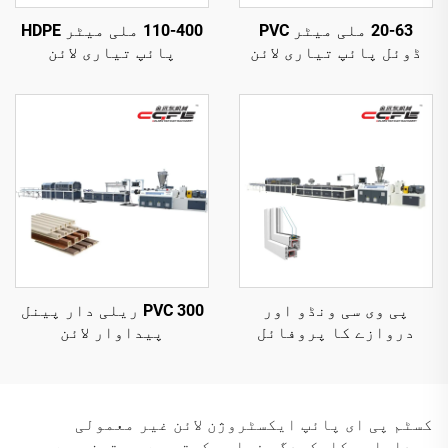
20-63 ملی میٹر PVC
110-400 ملی میٹر HDPE
ڈوئل پائپ تیاری لائن
پائپ تیاری لائن
پی وی سی ونڈو اور
300 PVC ریلی دار پینل
دروازے کا پروفائل
پیداوار لائن
پیداواری لائن
کسٹم پی ای پائپ ایکسٹروژن لائن غیر معمولی
پیداواری کارکردگی فراہم کرتی ہے جو تیزی سے