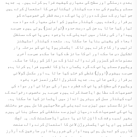
بعدی درستگی اور سطح کی معیاری کیفیت فراہم کرتے ہیں۔ یہ جدید
سسٹم ویکیوم کی مدد سے کیلنڈر ٹیکنالوجی کا استعمال کرتے ہیں
جو تیاری کے عمل کے دوران پائپ کے درست قطر کی خصوصیات کو
برقرار رکھتے ہیں۔ کیلنڈر سلیوز کو اعلیٰ معیار کے مواد سے
تیار کیا جاتا ہے جن کی درست حدود (ٹولرنسز) ہوتی ہیں، جس سے
پیداوار کی رفتار میں تبدیلی کے باوجود بھی پائپ کے مستقل
ابعاد کو یقینی بنایا جا سکتا ہے۔ متعدد کیلنڈر اسٹیشنز
ترتیب وار کام کرتے ہیں تاکہ ایکسٹریوڈ پائپ کو مرحلہ وار
تشکیل دی جا سکے اور اس کا سائز طے کیا جا سکے، جس سے آخری
مصنوعات کو کمزور کرنے والے تناؤ کے مراکز کو روکا جا سکے۔
ویکیوم سسٹم پائپ کے گرد یکساں دباؤ کا تقسیم فراہم کرتا ہے،
جس سے بیضوی (اوول) غلطی کو ختم کیا جاتا ہے اور مکمل گولائی
برقرار رکھی جاتی ہے۔ جدید کنٹرول الگورتھمز خود بخود
ویکیوم کی سطح کو پائپ کے قطر، دیوار کی موٹائی اور مواد کی
خصوصیات کے مطابق ایڈجسٹ کرتے ہیں، جس سے ہر مخصوص درخواست کے
لیے کیلنڈر عمل کو بہترین انداز میں آپٹمائز کیا جا سکتا ہے۔
سائزِنگ سسٹم میں تیزی سے تبدیلی کی صلاحیتیں شامل ہیں جو مختلف
پائپ کی خصوصیات کے درمیان تیزی سے منتقلی کو ممکن بناتی ہیں،
بغیر لمبے وقت کے ڈاؤن ٹائم یا دستی ایڈجسٹمنٹ کے۔ یہ لچک
کسٹم پی ای پائپ ایکسٹروژن لائن کا استعمال کرنے والے صنعت
کاروں کو تبدیل ہوتی پیداوار کی ضروریات اور صارفین کے آرڈرز
کے جواب میں تیزی سے ردعمل دینے کی اجازت دیتی ہے۔ درست