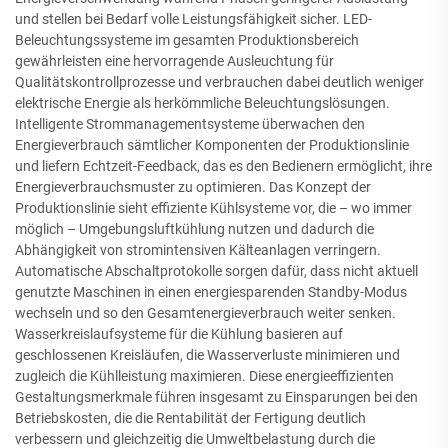
und stellen bei Bedarf volle Leistungsfähigkeit sicher. LED-
Beleuchtungssysteme im gesamten Produktionsbereich
gewährleisten eine hervorragende Ausleuchtung für
Qualitätskontrollprozesse und verbrauchen dabei deutlich weniger
elektrische Energie als herkömmliche Beleuchtungslösungen.
Intelligente Strommanagementsysteme überwachen den
Energieverbrauch sämtlicher Komponenten der Produktionslinie
und liefern Echtzeit-Feedback, das es den Bedienern ermöglicht, ihre
Energieverbrauchsmuster zu optimieren. Das Konzept der
Produktionslinie sieht effiziente Kühlsysteme vor, die – wo immer
möglich – Umgebungsluftkühlung nutzen und dadurch die
Abhängigkeit von stromintensiven Kälteanlagen verringern.
Automatische Abschaltprotokolle sorgen dafür, dass nicht aktuell
genutzte Maschinen in einen energiesparenden Standby-Modus
wechseln und so den Gesamtenergieverbrauch weiter senken.
Wasserkreislaufsysteme für die Kühlung basieren auf
geschlossenen Kreisläufen, die Wasserverluste minimieren und
zugleich die Kühlleistung maximieren. Diese energieeffizienten
Gestaltungsmerkmale führen insgesamt zu Einsparungen bei den
Betriebskosten, die die Rentabilität der Fertigung deutlich
verbessern und gleichzeitig die Umweltbelastung durch die