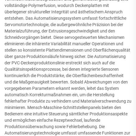
vollständige Polymerfusion, wodurch Deckenplatten mit
überlegener struktureller Integrität und ästhetischem Anspruch
entstehen. Das Automatisierungssystem umfasst fortschrittliche
Servomotortechnologie, die außergewöhnliche Präzision bei der
Materialzuführung, der Extrusionsgeschwindigkeit und den
Schneidvorgängen bietet. Diese servogesteuerten Mechanismen
eliminieren die inhärente Variabilität manueller Operationen und
stellen so konsistente Plattendimensionen und Oberflächenqualität
über ganze Produktionsläufe hinweg sicher. Die Automatisierung
der PVC-Deckenproduktionslinie erstreckt sich auch auf die
Qualitätsinspektionsprozesse, bei denen integrierte Sensoren
kontinuierlich die Produktstärke, die Oberflächenbeschaffenheit
und die Maßgenauigkeit bewerten. Sobald Abweichungen von den
vorgegebenen Parametern erkannt werden, leitet das System
automatisch Korrekturmaßnahmen ein, um die Herstellung
fehlerhafter Produkte zu verhindern und Materialverschwendung zu
minimieren. Mensch-Maschine-Schnittstellenpanels bieten den
Bedienern eine intuitive Steuerung sämtlicher Produktionsaspekte
und ermöglichen einfache Rezeptwechsel, laufende
Produktionsüberwachung sowie Fehlerbehebung. Die
Automatisierungstechnologie umfasst umfassende Funktionen zur