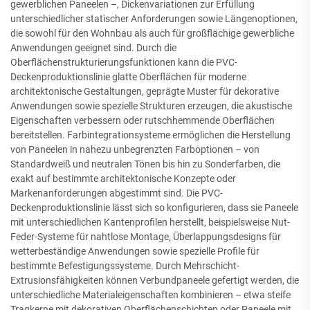
gewerblichen Paneelen –, Dickenvariationen zur Erfüllung
unterschiedlicher statischer Anforderungen sowie Längenoptionen,
die sowohl für den Wohnbau als auch für großflächige gewerbliche
Anwendungen geeignet sind. Durch die
Oberflächenstrukturierungsfunktionen kann die PVC-
Deckenproduktionslinie glatte Oberflächen für moderne
architektonische Gestaltungen, geprägte Muster für dekorative
Anwendungen sowie spezielle Strukturen erzeugen, die akustische
Eigenschaften verbessern oder rutschhemmende Oberflächen
bereitstellen. Farbintegrationsysteme ermöglichen die Herstellung
von Paneelen in nahezu unbegrenzten Farboptionen – von
Standardweiß und neutralen Tönen bis hin zu Sonderfarben, die
exakt auf bestimmte architektonische Konzepte oder
Markenanforderungen abgestimmt sind. Die PVC-
Deckenproduktionslinie lässt sich so konfigurieren, dass sie Paneele
mit unterschiedlichen Kantenprofilen herstellt, beispielsweise Nut-
Feder-Systeme für nahtlose Montage, Überlappungsdesigns für
wetterbeständige Anwendungen sowie spezielle Profile für
bestimmte Befestigungssysteme. Durch Mehrschicht-
Extrusionsfähigkeiten können Verbundpaneele gefertigt werden, die
unterschiedliche Materialeigenschaften kombinieren – etwa steife
Tragkerne mit dekorativen Oberflächenschichten oder Paneele mit