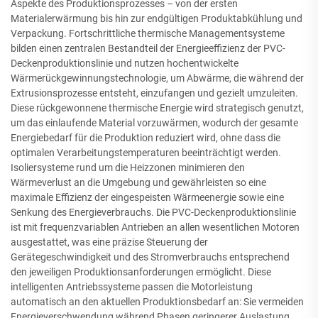
Aspekte des Produktionsprozesses – von der ersten
Materialerwärmung bis hin zur endgültigen Produktabkühlung und
Verpackung. Fortschrittliche thermische Managementsysteme
bilden einen zentralen Bestandteil der Energieeffizienz der PVC-
Deckenproduktionslinie und nutzen hochentwickelte
Wärmerückgewinnungstechnologie, um Abwärme, die während der
Extrusionsprozesse entsteht, einzufangen und gezielt umzuleiten.
Diese rückgewonnene thermische Energie wird strategisch genutzt,
um das einlaufende Material vorzuwärmen, wodurch der gesamte
Energiebedarf für die Produktion reduziert wird, ohne dass die
optimalen Verarbeitungstemperaturen beeinträchtigt werden.
Isoliersysteme rund um die Heizzonen minimieren den
Wärmeverlust an die Umgebung und gewährleisten so eine
maximale Effizienz der eingespeisten Wärmeenergie sowie eine
Senkung des Energieverbrauchs. Die PVC-Deckenproduktionslinie
ist mit frequenzvariablen Antrieben an allen wesentlichen Motoren
ausgestattet, was eine präzise Steuerung der
Gerätegeschwindigkeit und des Stromverbrauchs entsprechend
den jeweiligen Produktionsanforderungen ermöglicht. Diese
intelligenten Antriebssysteme passen die Motorleistung
automatisch an den aktuellen Produktionsbedarf an: Sie vermeiden
Energieverschwendung während Phasen geringerer Auslastung