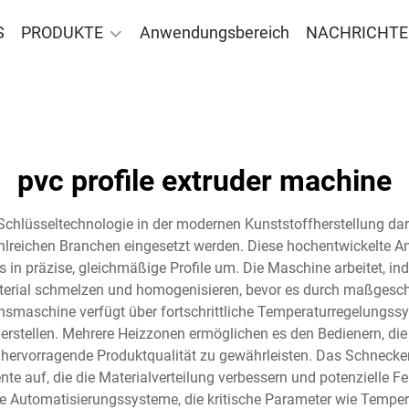
S
PRODUKTE
Anwendungsbereich
NACHRICHT
pvc profile extruder machine
 Schlüsseltechnologie in der modernen Kunststoffherstellung da
zahlreichen Branchen eingesetzt werden. Diese hochentwickelte 
s in präzise, gleichmäßige Profile um. Die Maschine arbeitet, 
terial schmelzen und homogenisieren, bevor es durch maßgesc
ionsmaschine verfügt über fortschrittliche Temperaturregelungs
rstellen. Mehrere Heizzonen ermöglichen es den Bedienern, die
 hervorragende Produktqualität zu gewährleisten. Das Schnecken
 auf, die die Materialverteilung verbessern und potenzielle Feh
 Automatisierungssysteme, die kritische Parameter wie Tempera