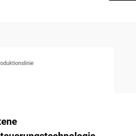
roduktionslinie
tene
teuerungstechnologie