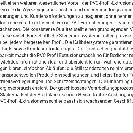
 stellt einen weiteren wesentlichen Vorteil der PVC-Profil-Extrus
dem sie die Werkzeuge austauschen und die Verarbeitungspara
rderungen und Kundenanforderungen zu reagieren, ohne nennens
schine verarbeitet verschiedene PVC-Formulierungen – von sta
chancen. Die konsistente Qualität stellt einen grundlegenden Vor
erscheidet. Fortschrittliche Steuerungssysteme halten präzise 
n bei jedem hergestellten Profil. Die Kalibriersysteme garanti
ndards sowie Kundenanforderungen. Die Oberflächenqualität bleib
nbarkeit macht die PVC-Profil-Extrusionsmaschine für Bediener m
n wichtige Informationen klar und übersichtlich an, während a
en klaren, einfachen Abläufen, die Stillstandszeiten minimiere
 anspruchsvollen Produktionsbedingungen und liefert Tag für T
erheitsverriegelungen und Schutzeinrichtungen. Die Einhaltung u
Energieverbrauch erreicht. Der geschlossene Verarbeitungsproze
 Skalierbarkeit der Produktion können Hersteller ihre Ausbringu
ie PVC-Profil-Extrusionsmaschine passt sich wachsenden Geschäf