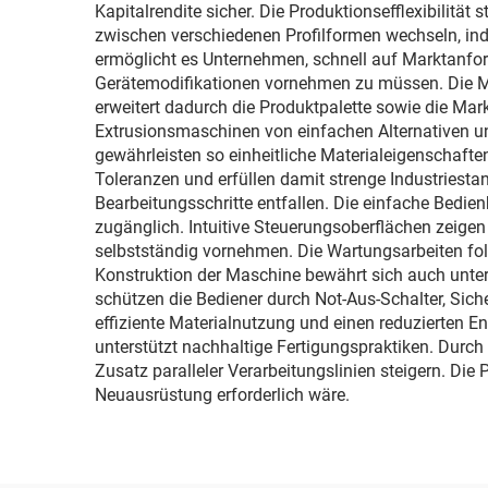
Kapitalrendite sicher. Die Produktionsefflexibilität
zwischen verschiedenen Profilformen wechseln, in
ermöglicht es Unternehmen, schnell auf Marktanfo
Gerätemodifikationen vornehmen zu müssen. Die Ma
erweitert dadurch die Produktpalette sowie die Markt
Extrusionsmaschinen von einfachen Alternativen unt
gewährleisten so einheitliche Materialeigenschafte
Toleranzen und erfüllen damit strenge Industriesta
Bearbeitungsschritte entfallen. Die einfache Bedie
zugänglich. Intuitive Steuerungsoberflächen zeige
selbstständig vornehmen. Die Wartungsarbeiten folg
Konstruktion der Maschine bewährt sich auch unter
schützen die Bediener durch Not-Aus-Schalter, Sich
effiziente Materialnutzung und einen reduzierten 
unterstützt nachhaltige Fertigungspraktiken. Durch
Zusatz paralleler Verarbeitungslinien steigern. D
Neuausrüstung erforderlich wäre.