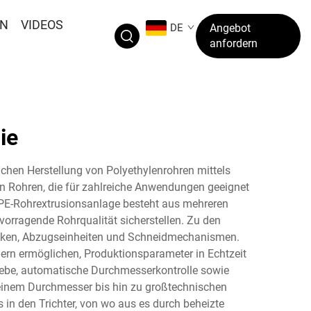
EN
VIDEOS
DE
Angebot
anfordern
ie
ichen Herstellung von Polyethylenrohren mittels
gen Rohren, die für zahlreiche Anwendungen geeignet
e PE-Rohrextrusionsanlage besteht aus mehreren
rragende Rohrqualität sicherstellen. Zu den
ecken, Abzugseinheiten und Schneidmechanismen.
ern ermöglichen, Produktionsparameter in Echtzeit
ebe, automatische Durchmesserkontrolle sowie
leinem Durchmesser bis hin zu großtechnischen
 in den Trichter, von wo aus es durch beheizte