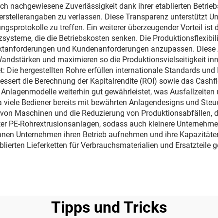
h nachgewiesene Zuverlässigkeit dank ihrer etablierten Betrieb
Herstellerangaben zu verlassen. Diese Transparenz unterstützt 
protokolle zu treffen. Ein weiterer überzeugender Vorteil ist d
ysteme, die die Betriebskosten senken. Die Produktionsflexibil
 Marktanforderungen und Kundenanforderungen anzupassen. Diese
dstärken und maximieren so die Produktionsvielseitigkeit inner
: Die hergestellten Rohre erfüllen internationale Standards un
ssert die Berechnung der Kapitalrendite (ROI) sowie das Cash
rte Anlagenmodelle weiterhin gut gewährleistet, was Ausfallzei
da viele Bediener bereits mit bewährten Anlagendesigns und Ste
 von Maschinen und die Reduzierung von Produktionsabfällen, di
hter PE-Rohrextrusionsanlagen, sodass auch kleinere Unternehme
önnen Unternehmen ihren Betrieb aufnehmen und ihre Kapazitäte
ierten Lieferketten für Verbrauchsmaterialien und Ersatzteile g
Tipps und Tricks