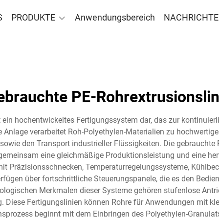
S
PRODUKTE
Anwendungsbereich
NACHRICHT
ebrauchte PE-Rohrextrusionslin
 ein hochentwickeltes Fertigungssystem dar, das zur kontinuierl
elle Anlage verarbeitet Roh-Polyethylen-Materialien zu hochwerti
 sowie den Transport industrieller Flüssigkeiten. Die gebraucht
emeinsam eine gleichmäßige Produktionsleistung und eine hervo
mit Präzisionsschnecken, Temperaturregelungssysteme, Kühlb
ügen über fortschrittliche Steuerungspanele, die es den Bedien
logischen Merkmalen dieser Systeme gehören stufenlose Antri
g. Diese Fertigungslinien können Rohre für Anwendungen mit k
ionsprozess beginnt mit dem Einbringen des Polyethylen-Granulats