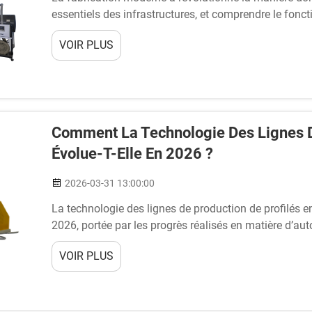
essentiels des infrastructures, et comprendre le fon
ondulés est devenu crucial pour les entreprises reche
VOIR PLUS
2026, ces...
Comment La Technologie Des Lignes D
Évolue-T-Elle En 2026 ?
2026-03-31 13:00:00
La technologie des lignes de production de profilés 
2026, portée par les progrès réalisés en matière d’au
d’exigences en matière d’efficacité énergétique. Les
VOIR PLUS
d’extrusion de nouvelle génération qui intègrent...