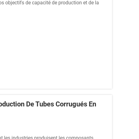
os objectifs de capacité de production et de la
ns à simple paroi et à double paroi, ainsi que la
oduction De Tubes Corrugués En
t les industries produisent les composants