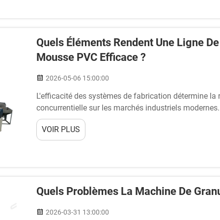
Quels Éléments Rendent Une Ligne De
Mousse PVC Efficace ?
2026-05-06 15:00:00
L'efficacité des systèmes de fabrication détermine la r
concurrentielle sur les marchés industriels modernes.
ligne de production de panneaux en mousse de PVC ef
VOIR PLUS
plusieurs éléments internes…
Quels Problèmes La Machine De Granu
2026-03-31 13:00:00