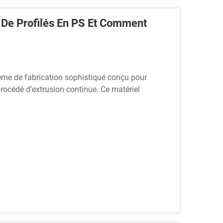
 De Profilés En PS Et Comment
tème de fabrication sophistiqué conçu pour
procédé d’extrusion continue. Ce matériel
 en profilés aux formes précises à l’aide de...