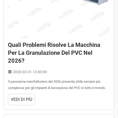
Quali Problemi Risolve La Macchina
Per La Granulazione Del PVC Nel
2026?
2026-03-31 13:00:00
Il panorama manifatturiero del 2026 presenta sfide sempre più
complesse per gli impianti di lavorazione del PVC in tutto il mondo.
Poiché i rifiuti plastici continuano ad accumularsi e le normative
VEDI DI PIÙ
ambientali si fanno più stringenti, i produttori sono sottoposti a una
pressione crescente per ottimizzare i...