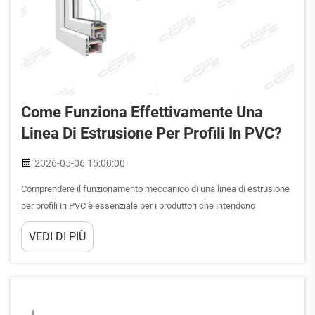
Come Funziona Effettivamente Una
Linea Di Estrusione Per Profili In PVC?
2026-05-06 15:00:00
Comprendere il funzionamento meccanico di una linea di estrusione
per profili in PVC è essenziale per i produttori che intendono
ottimizzare l’efficienza produttiva e la qualità del prodotto nel settore
VEDI DI PIÙ
dei materiali da costruzione. Questo sistema industriale trasforma il
cloruro di polivinile (PVC) grezzo...