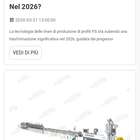
Nel 2026?
2026-03-31 13:00:00
La tecnologia delle linee di produzione di profili PS sta subendo una
trasformazione significativa nel 2026, guidata dai progressi
nell’automazione, nella scienza dei materiali e nei requisiti di
VEDI DI PIÙ
efficienza energetica. I produttori stanno implementando sistemi di
estrusione di nuova generazione che integrano...