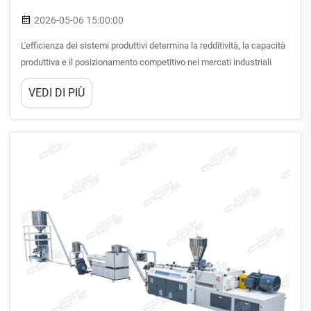
2026-05-06 15:00:00
L'efficienza dei sistemi produttivi determina la redditività, la capacità
produttiva e il posizionamento competitivo nei mercati industriali
moderni. Quando si valuta ciò che rende efficiente una linea di
VEDI DI PIÙ
produzione per lastre in schiuma di PVC, i produttori devono
esaminare numerosi fattori in...