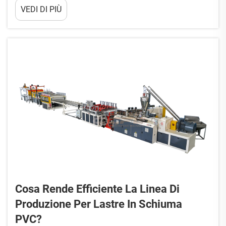
VEDI DI PIÙ
dell'edilizia, della pubblicità, dell'arredamento e della decorazione.
Questo settore specializzato indus...
Cosa Rende Efficiente La Linea Di
Produzione Per Lastre In Schiuma
PVC?