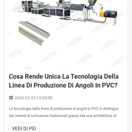
Cosa Rende Unica La Tecnologia Della
Linea Di Produzione Di Angoli In PVC?
2026-03-23 13:00:00
La tecnologia della linea di produzione di angoli in PVC si distingue
dai metodi di estrusione tradizionali grazie alla sua architettura di
progettazione specializzata che consente la formazione geometrica
VEDI DI PIÙ
precisa dei profili angolari utilizzati nelle applicazioni edili e