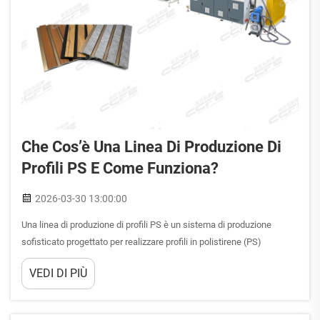
Che Cos’è Una Linea Di Produzione Di
Profili PS E Come Funziona?
2026-03-30 13:00:00
Una linea di produzione di profili PS è un sistema di produzione
sofisticato progettato per realizzare profili in polistirene (PS)
mediante un processo continuo di estrusione. Questa attrezzatura
VEDI DI PIÙ
industriale trasforma granuli di polistirene vergine in profili di forma
precisa utilizzando...