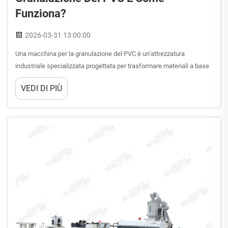
Funziona?
2026-03-31 13:00:00
Una macchina per la granulazione del PVC è un’attrezzatura
industriale specializzata progettata per trasformare materiali a base
di cloruro di polivinile (PVC) in granuli uniformi e pelletizzati destinati
VEDI DI PIÙ
a applicazioni manifatturiere. Questa macchina essenziale collega il
gap tra materia prima...