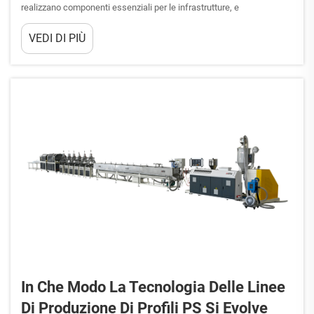
realizzano componenti essenziali per le infrastrutture, e
comprendere il funzionamento di una linea di produzione per tubi
VEDI DI PIÙ
corrugati è diventato fondamentale per le aziende alla ricerca di
soluzioni di tubazioni efficienti. Nel 2026, queste...
In Che Modo La Tecnologia Delle Linee
Di Produzione Di Profili PS Si Evolve