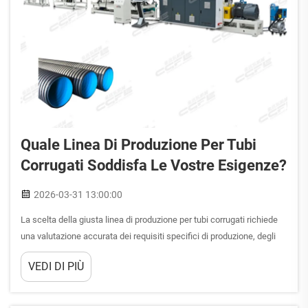
Quale Linea Di Produzione Per Tubi
Corrugati Soddisfa Le Vostre Esigenze?
2026-03-31 13:00:00
La scelta della giusta linea di produzione per tubi corrugati richiede
una valutazione accurata dei requisiti specifici di produzione, degli
obiettivi di capacità produttiva e delle esigenze del mercato. La
VEDI DI PIÙ
decisione tra configurazioni a parete singola e a doppia parete,
insieme alla possibilità di co...