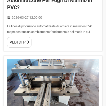
Automatizzate Per Fogli Di Marmo In
PVC?
2026-03-27 12:00:00
Le linee di produzione automatizzate di lamiere in marmo in PVC
rappresentano un cambiamento fondamentale nel modo in cui i
produttori si avvicinano alla produzione di superfici decorative,
VEDI DI PIÙ
offrendo un controllo senza precedenti sulla qualità, la velocità e i
costi operativi. La decisione di investire in automazione è stata...