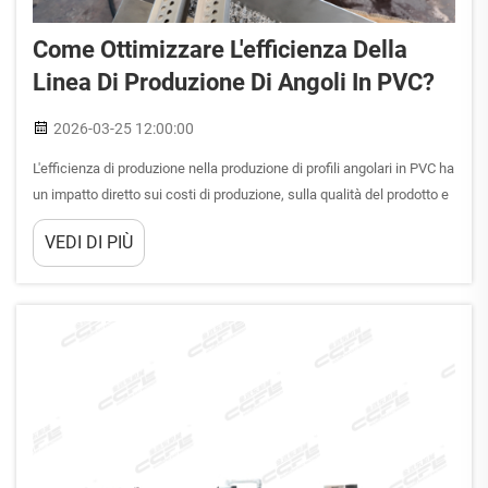
Come Ottimizzare L'efficienza Della
Linea Di Produzione Di Angoli In PVC?
2026-03-25 12:00:00
L'efficienza di produzione nella produzione di profili angolari in PVC ha
un impatto diretto sui costi di produzione, sulla qualità del prodotto e
sulla redditività complessiva. Le moderne operazioni di produzione di
VEDI DI PIÙ
linee di angolo in PVC richiedono approcci di ottimizzazione
sistematica che affrontano le pe...