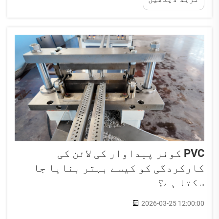
مثال کنٹرول فراہم کرتی ہیں۔ خودکار کاری میں سرمایہ
کاری کا فیصلہ...
PVC کونر پیداوار کی لائن کی
کارکردگی کو کیسے بہتر بنایا جا
سکتا ہے؟
2026-03-25 12:00:00