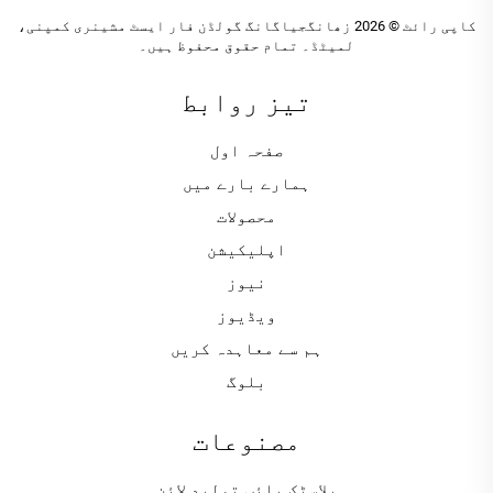
کاپی رائٹ © 2026 زھانگجیاگانگ گولڈن فار ایسٹ مشینری کمپنی،
لمیٹڈ۔ تمام حقوق محفوظ ہیں۔
تیز روابط
صفحہ اول
ہمارے بارے میں
محصولات
اپلیکیشن
نیوز
ویڈیوز
ہم سے معاہدہ کریں
بلوگ
مصنوعات
پلاسٹک پائپ تولید لائن