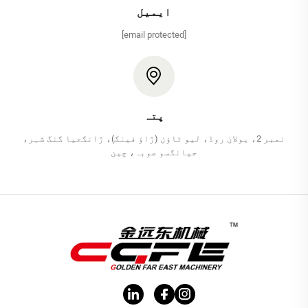
ایمیل
[email protected]
پتہ
نمبر 2، یولان روڈ، لیو ٹاؤن (ژاؤ فینگ)، ژانگجیا گنگ شہر،
جیانگسو صوبہ، چین