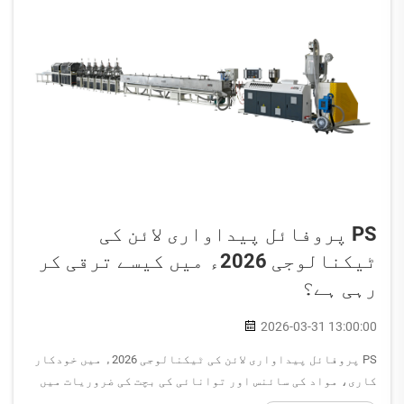
PS پروفائل پیداواری لائن کی
ٹیکنالوجی 2026ء میں کیسے ترقی کر
رہی ہے؟
2026-03-31 13:00:00
PS پروفائل پیداواری لائن کی ٹیکنالوجی 2026ء میں خودکار
کاری، مواد کی سائنس اور توانائی کی بچت کی ضروریات میں
پیش رفت کی وجہ سے قابلِ ذکر تبدیلی سے گزر رہی ہے۔ صنعت