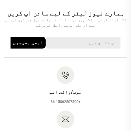
ہمارے نیوز لیٹر کے لیے سائن اپ کریں
اگر آپ کے کوئی سوالات ہیں تو براہ کرم ایک ای میل چھوڑیں اور ہم
جلد از جلد آپ سے رابطہ کریں گے
ابھی بھیجیں
موب/واٹس ایپ
+86-15062507300