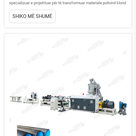
specializuar e projektuar për të transformuar materiale polivinil klorid
(PVC) në grana uniforme, të peletizuara, për aplikime prodhimi. Kjo
SHIKO MË SHUMË
pajisje thelbësore lidh boshllëkun midis lëndës së parë...