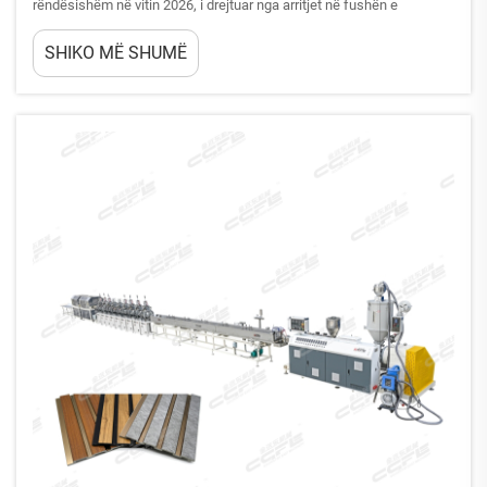
rëndësishëm në vitin 2026, i drejtuar nga arritjet në fushën e
automatizimit, shkencës së materialeve dhe kërkesave për efikasitet
SHIKO MË SHUMË
energjetik. Prodhuesit po zbatojnë sisteme të reja të ekstruzionit të
gjeneratës së ardhshme që integrojnë...