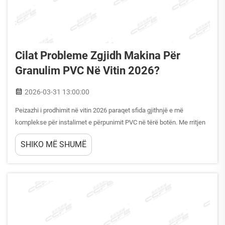
Cilat Probleme Zgjidh Makina Për
Granulim PVC Në Vitin 2026?
2026-03-31 13:00:00
Peizazhi i prodhimit në vitin 2026 paraqet sfida gjithnjë e më
komplekse për instalimet e përpunimit PVC në tërë botën. Me rritjen
e mbetjeve plastike dhe me ngushtimin e rregullave mjedisore,
SHIKO MË SHUMË
prodhuesit ndajnë presion të vazhdueshëm për të optimizuar...