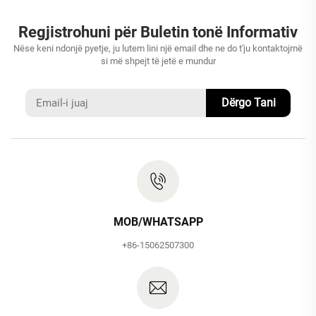
Regjistrohuni për Buletin tonë Informativ
Nëse keni ndonjë pyetje, ju lutem lini një email dhe ne do t'ju kontaktojmë
si më shpejt të jetë e mundur
Dërgo Tani
MOB/WHATSAPP
+86-15062507300