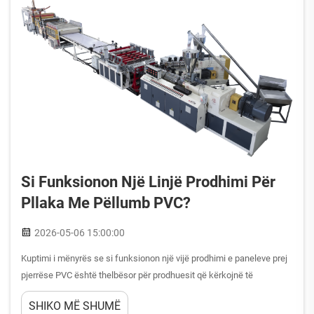
Si Funksionon Një Linjë Prodhimi Për
Pllaka Me Pëllumb PVC?
2026-05-06 15:00:00
Kuptimi i mënyrës se si funksionon një vijë prodhimi e paneleve prej
pjerrëse PVC është thelbësor për prodhuesit që kërkojnë të
prodhojnë panele plastike të lehta dhe me cilësi të lartë, të përdorura
SHIKO MË SHUMË
në industrinë e ndërtimit, të reklamave, të mobiljeve dhe të dekorimit.