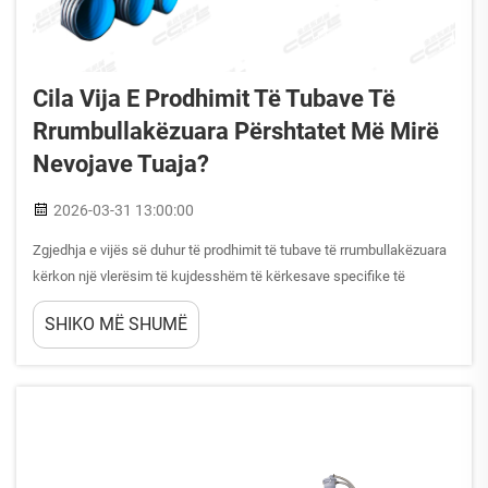
Cila Vija E Prodhimit Të Tubave Të
Rrumbullakëzuara Përshtatet Më Mirë
Nevojave Tuaja?
2026-03-31 13:00:00
Zgjedhja e vijës së duhur të prodhimit të tubave të rrumbullakëzuara
kërkon një vlerësim të kujdesshëm të kërkesave specifike të
prodhimit tuaj, të qëllimeve për kapacitetin e prodhimit dhe të
SHIKO MË SHUMË
kërkesave të tregut. Vendimi midis konfigurimeve me një mur dhe
me dy mure, së bashku me ko...