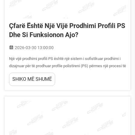
Çfarë Është Një Vijë Prodhimi Profili PS
Dhe Si Funksionon Ajo?
2026-03-30 13:00:00
Një vijë prodhimi profili PS është një sistem i sofistikuar prodhimi i
dizajnuar për të prodhuar profile polistireni (PS) përmes një procesi të
vazhdueshëm ekstruzioni. Kjo pajisje industriale transformon grurët
SHIKO MË SHUMË
e polistirenit të papërpunuar në profile me forma të sakta duke
përdorur...