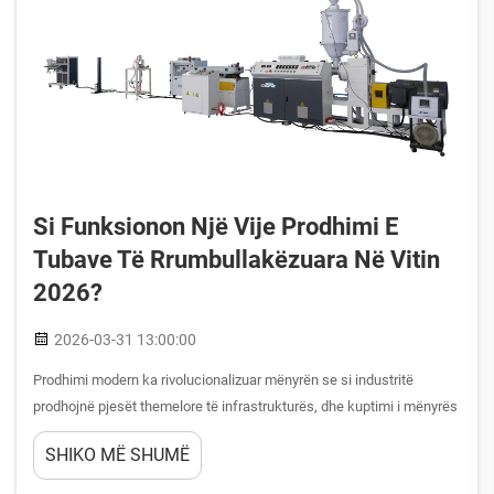
Si Funksionon Një Vije Prodhimi E
Tubave Të Rrumbullakëzuara Në Vitin
2026?
2026-03-31 13:00:00
Prodhimi modern ka rivolucionalizuar mënyrën se si industritë
prodhojnë pjesët themelore të infrastrukturës, dhe kuptimi i mënyrës
se si funksionon një vijë prodhimi tubash me valvula është bërë
SHIKO MË SHUMË
thelbësor për bizneset që kërkojnë zgjidhje efikase tubash.