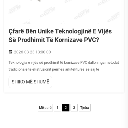
Çfarë Bën Unike Teknologjinë E Vijës
Së Prodhimit Të Kornizave PVC?
2026-03-23 13:00:00
Teknologjia e vijës së prodhimit të kornizave PVC dallon nga metodat
tradicionale të ekstruzionit përmes arkitekturës së saj të
specializuara, e cila lejon formimin e saktë gjeometrik të profileve
SHIKO MË SHUMË
kornizë që përdoren në aplikime ndërtimore dhe industriale.
Karakteristika unike e...
Më parë
1
2
3
Tjetra