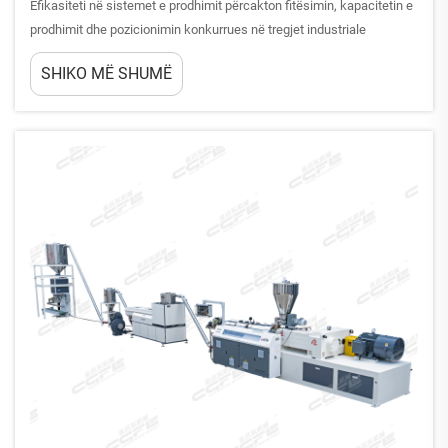
Efikasiteti në sistemet e prodhimit përcakton fitësimin, kapacitetin e
prodhimit dhe pozicionimin konkurrues në tregjet industriale
moderne. Kur vlerësohet çfarë e bën efikase vijën prodhimi të
SHIKO MË SHUMË
paneleve prej pjerrëse PVC, prodhuesit duhet të analizojnë shumë
faktorë...