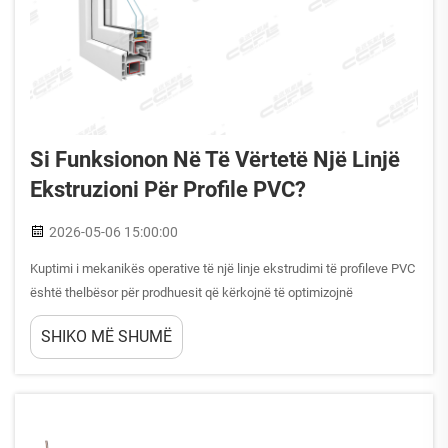
Si Funksionon Në Të Vërtetë Një Linjë
Ekstruzioni Për Profile PVC?
2026-05-06 15:00:00
Kuptimi i mekanikës operative të një linje ekstrudimi të profileve PVC
është thelbësor për prodhuesit që kërkojnë të optimizojnë
efikasitetin e prodhimit dhe cilësinë e produktit në sektorin e
SHIKO MË SHUMË
materialeve ndërtimi. Ky sistem industrial transformon polivinil
kloridin (PVC) të papërpunuar...