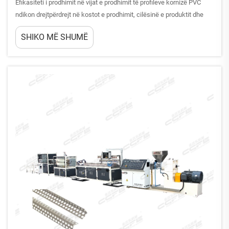
Efikasiteti i prodhimit në vijat e prodhimit të profileve kornizë PVC
ndikon drejtpërdrejt në kostot e prodhimit, cilësinë e produktit dhe
fitësimin e përgjithshëm. Operimet moderne të vijave të prodhimit të
SHIKO MË SHUMË
kornizave PVC kërkojnë qasje sistematike optimizimi që adresojnë
performancën e pajisjeve...