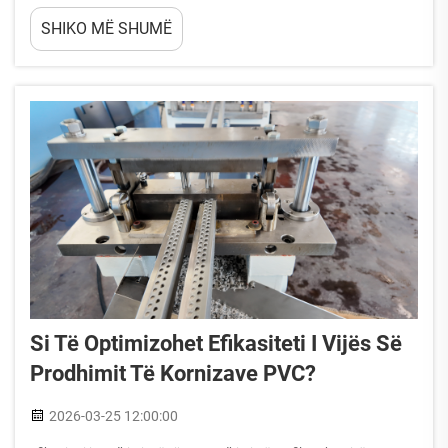
i përqasen prodhimit të sipërfaqeve dekorative, duke ofruar kontroll
SHIKO MË SHUMË
të paparë mbi cilësinë, shpejtësinë dhe kostot operative. Vendimi për
të investuar në automatizim...
Si Të Optimizohet Efikasiteti I Vijës Së
Prodhimit Të Kornizave PVC?
2026-03-25 12:00:00