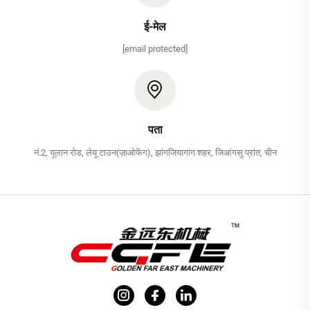
ई-मेल
[email protected]
पता
नं.2, यूलान रोड, लेयू टाउन(ज़ाओफेंग), झांगजियागांग शहर, जिआंगसु प्रांत, चीन