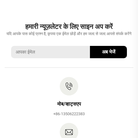
हमारी न्यूज़लेटर के लिए साइन अप करें
यदि आपके पास कोई प्रश्न है, कृपया एक ईमेल छोड़ें और हम जल्द से जल्द आपसे संपर्क करेंगे
अब भेजें
मोब/व्हाट्सएप
+86-13506222383