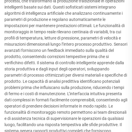
processi, che trasformano la produzione tradizionale in operazioni
intelligenti basate sui dati. Questi sofisticati sistemi integrano
algoritmi di intelligenza artificiale che analizzano continuamente i
parametri di produzione e regolano automaticamente le
impostazioni per mantenere prestazioni ottimali. Le funzionalità di
monitoraggio in tempo reale rilevano centinaia di variabili, tra cui
profili di temperatura, letture di pressione, parametri di velocità e
misurazioni dimensionali lungo l’intero processo produttivo. Sensori
avanzati forniscono un feedback immediato sulla qualità del
prodotto, consentendo correzioni tempestive prima che si
verifichino difetti. Il sistema di controllo intelligente apprende dalla
storia produttiva e dagli input degli operatori, sviluppando
parametri di processo ottimizzati per diversi materiali e specifiche di
prodotto. Le capacità di analisi predittiva identificano potenziali
problemi prima che influiscano sulla produzione, riducendo i tempi
di fermo e i costi di manutenzione. L’interfaccia intuitiva presenta
dati complessi in formati facilmente comprensibili, consentendo agli
operatori di prendere decisioni informate in modo rapido. Le
funzionalità di monitoraggio remoto permettono ai team direzionali
e di assistenza tecnica di supervisionare le operazioni da qualsiasi
luogo, facilitando una risposta tempestiva alle sfide produttive. Il
sistema genera rapporti produttivi completi che forniscono