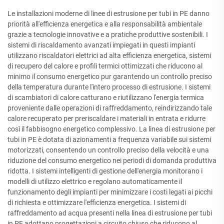
Le installazioni moderne di linee di estrusione per tubi in PE danno
priorità all'efficienza energetica e alla responsabilità ambientale
grazie a tecnologie innovative e a pratiche produttive sostenibili. I
sistemi di riscaldamento avanzati impiegati in questi impianti
utilizzano riscaldatori elettrici ad alta efficienza energetica, sistemi
di recupero del calore e profili termici ottimizzati che riducono al
minimo il consumo energetico pur garantendo un controllo preciso
della temperatura durante l'intero processo di estrusione. I sistemi
di scambiatori di calore catturano e riutilizzano l'energia termica
proveniente dalle operazioni di raffreddamento, reindirizzando tale
calore recuperato per preriscaldare i materiali in entrata e ridurre
così il fabbisogno energetico complessivo. La linea di estrusione per
tubi in PE è dotata di azionamenti a frequenza variabile sui sistemi
motorizzati, consentendo un controllo preciso della velocità e una
riduzione del consumo energetico nei periodi di domanda produttiva
ridotta. I sistemi intelligenti di gestione dell'energia monitorano i
modelli di utilizzo elettrico e regolano automaticamente il
funzionamento degli impianti per minimizzare i costi legati ai picchi
di richiesta e ottimizzare l'efficienza energetica. I sistemi di
raffreddamento ad acqua presenti nella linea di estrusione per tubi
in PE adottano progettazioni a circuito chiuso che riducono al