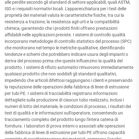
alle perdite secondo gli standard di settore applicabili, quali ASTM,
ISO e i requisiti normativi locali. L'apparecchiatura per i test delle
proprietà dei materiali valuta le caratteristiche fisiche, tra cui la
resistenza a trazione, la resistenza agli urti e la compatibilità
chimica, garantendo che i prodotti finiti offrano prestazioni
affidabili nelle applicazioni previste. I sistemi di controllo qualità
incorporano metodologie di controllo statistico del processo (SPC)
che monitorano nel tempo le metriche qualitative, identificando
tendenze e schemi che potrebbero indicare usura degli impianti o
deriva del processo prima che queste influenzino la qualità del
prodotto. I sistemi di rifiuto automatici rimuovono immediatamente
qualsiasi prodotto che non soddisfi gli standard qualitativi,
impedendo che articoli difettosi raggiungano i clienti e preservando
la reputazione delle operazioni della fabbrica di linee di estrusione
per tubi PE. I sistemi di tracciabilità registrano informazioni
dettagliate sulla produzione di ciascun tubo realizzato, inclusi i
numeri di lotto del materiale, le condizioni di processo, i risultati dei
test di qualità e le informazioni sull'operatore, consentendo un
tracciamento completo del prodotto lungo l'intera catena di
fornitura. I laboratori di prova interni o associati alle operazioni
della fabbrica di linee di estrusione per tubi PE offrono capacità
complete di caratterizzazione dei materiali, compresa l'analisi