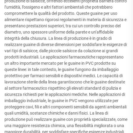
produzione di salsicce, offrendo eccellenti proprietà barriera contro
l’umidità, l’ossigeno e altri fattori ambientali che potrebbero
compromettere la qualità del prodotto. Queste guaine per uso
alimentare rispettano rigorosi regolamenti in materia di sicurezza e
presentano prestazioni superiori, tra cui un controllo preciso del
diametro, uno spessore uniforme della parete e un’affidabile
integrità della chiusura. La linea di produzione è in grado di
realizzare guaine di diverse dimensioni per soddisfare le esigenze di
vari tipi di salsicce, dalle piccole salsicce da colazione ai grandi
prodotti industriali. Le applicazioni farmaceutiche rappresentano
un altro importante mercato per le guaine in PVC prodotte su
queste linee: in tale contesto, le guaine fungono da imballaggio
protettivo per farmaci sensibili e dispositivi medici. Le capacità di
lavorazione sterile della linea garantiscono che le guaine destinate
al settore farmaceutico rispettino gli elevati standard di pulizia e
sicurezza richiesti per le applicazioni mediche. Nelle applicazioni di
imballaggio industriale, le guaine in PVC vengono utilizzate per
proteggere cavi, fili e altri componenti sensibili da agenti ambientali
quali umidità, sostanze chimiche e danni fisici. La linea di
produzione può realizzare guaine con proprietà specializzate, come
una maggiore resistenza chimica, una flessibilità migliorata o una
maggiore durabilità, per soddisfare specifiche esigenze industriali.