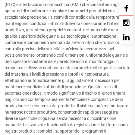
(PLC) e interfacce uomo-macchina (HMI) che consentono agli
operatori di monitorare e regolare i parametri produttivi con
eccezionale precisione. I sistemi di controllo della temperatura
mantengono condizioni ottimali di lavorazione durante l’intero ciclo
produttivo, garantendo proprietà costanti del materiale e una
qualità superiore delle guaine. La tecnologia di automazione
comprende componenti azionati da servomotori che forniscono un
controllo preciso della velocità e un’elevata accuratezza nel
posizionamento, ottenendo così dimensioni uniformi delle guaine e
uno spessore costante delle pareti. Sensori di monitoraggio in
tempo reale rilevano continuamente parametri critici quali le portate
del materiale, i livelli di pressione e i profili di temperatura,
effettuando automaticamente gli aggiustamenti necessari per
mantenere condizioni ottimali di produzione. Questo livello di
automazione riduce in modo significativo il rischio di errori umani,
migliorando contemporaneamente l’efficienza complessiva della
produzione e la coerenza del prodotto. Il sistema può memorizzare
numerose ricette produttive, consentendo rapidi passaggi tra
diverse specifiche di guaina senza necessità di ricalibrazione
manuale. Le avanzate funzionalità di registrazione dati forniscono
registri produttivi completi, supportando i programmi di