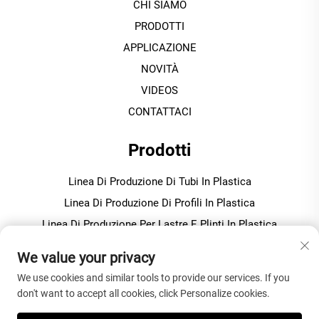
CHI SIAMO
PRODOTTI
APPLICAZIONE
NOVITÀ
VIDEOS
CONTATTACI
Prodotti
Linea Di Produzione Di Tubi In Plastica
Linea Di Produzione Di Profili In Plastica
Linea Di Produzione Per Lastre E Plinti In Plastica
Macchina Per Granulazione / Pellettizzazione In Plastica
We value your privacy
We use cookies and similar tools to provide our services. If you
INFORMAZIONI SULL'AZIENDA
don't want to accept all cookies, click Personalize cookies.
Informativa sulla privacy