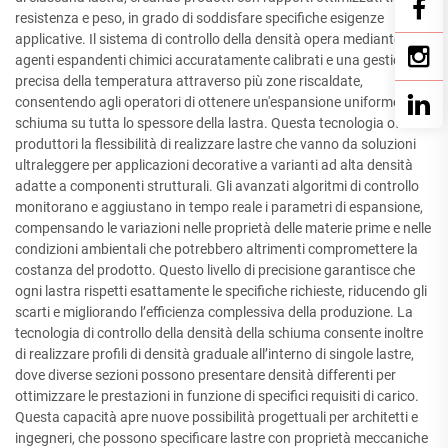
resistenza e peso, in grado di soddisfare specifiche esigenze
applicative. Il sistema di controllo della densità opera mediante
agenti espandenti chimici accuratamente calibrati e una gestione
precisa della temperatura attraverso più zone riscaldate,
consentendo agli operatori di ottenere un'espansione uniforme della
schiuma su tutta lo spessore della lastra. Questa tecnologia offre ai
produttori la flessibilità di realizzare lastre che vanno da soluzioni
ultraleggere per applicazioni decorative a varianti ad alta densità
adatte a componenti strutturali. Gli avanzati algoritmi di controllo
monitorano e aggiustano in tempo reale i parametri di espansione,
compensando le variazioni nelle proprietà delle materie prime e nelle
condizioni ambientali che potrebbero altrimenti compromettere la
costanza del prodotto. Questo livello di precisione garantisce che
ogni lastra rispetti esattamente le specifiche richieste, riducendo gli
scarti e migliorando l’efficienza complessiva della produzione. La
tecnologia di controllo della densità della schiuma consente inoltre
di realizzare profili di densità graduale all’interno di singole lastre,
dove diverse sezioni possono presentare densità differenti per
ottimizzare le prestazioni in funzione di specifici requisiti di carico.
Questa capacità apre nuove possibilità progettuali per architetti e
ingegneri, che possono specificare lastre con proprietà meccaniche