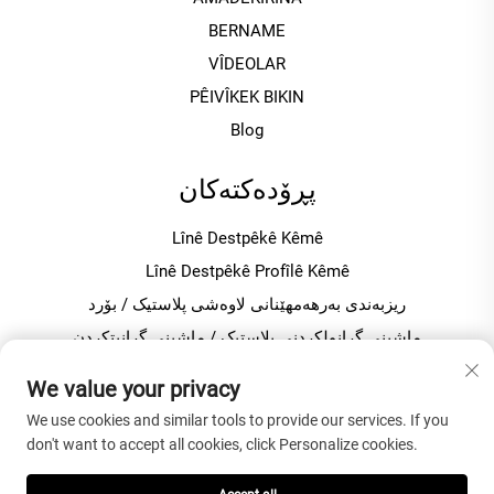
BERNAME
VÎDEOLAR
PÊIVÎKEK BIKIN
Blog
پڕۆدەکتەکان
Lînê Destpêkê Kêmê
Lînê Destpêkê Profîlê Kêmê
ریزبەندی بەرهەمھێنانی لاوەشی پلاستیک / بۆرد
ماشینی گرانولکردنی پلاستیک / ماشینی گرانيتکردن
میکسەری پلاستیک بۆ بەرهەمھێنانی PVC
We value your privacy
We use cookies and similar tools to provide our services. If you
دربارەی کۆمپانیا
don't want to accept all cookies, click Personalize cookies.
Politîka veşartîbûnê