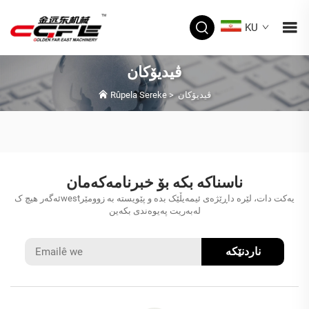
KU
ڤیدیۆکان
ڤیدیۆکان
>
Rûpela Sereke
ناسناکە بکە بۆ خبرنامەکەمان
ئەگەر هیچ کwestیەکت دات، لێرە داڕێژەی ئیمەیڵێک بدە و پێویستە بە زوومێر
لەبەریت پەیوەندی بکەین
ناردنێکە