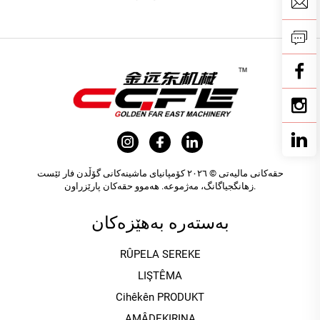
حقەکانی مالیەتی © ٢٠٢٦ کۆمپانیای ماشینەکانی گۆڵدن فار ئێست
زهانگجیاگانگ، مەژموعە. هەموو حقەکان پارێزراون.
بەستەرە بەهێزەکان
RÛPELA SEREKE
LIŞTÊMA
Cihêkên PRODUKT
AMÂDEKIRINA