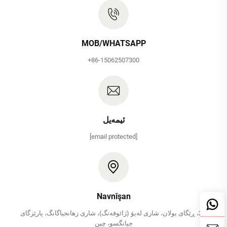
MOB/WHATSAPP
+86-15062507300
ئیمەیل
[email protected]
Navnîşan
ژ.2، ڕێگای یولان، شاری لەیۆ (ژائوفەنگ)، شاری زھانجیاگانگ، پارێزگای
جیانگسو، چین