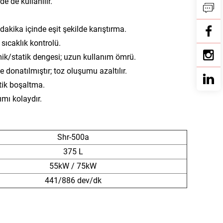
 de kullanılır.
dakika içinde eşit şekilde karıştırma.
sıcaklık kontrolü.
ik/statik dengesi; uzun kullanım ömrü.
 donatılmıştır; toz oluşumu azaltılır.
ik boşaltma.
ımı kolaydır.
Shr-500a
375 L
55kW / 75kW
441/886 dev/dk