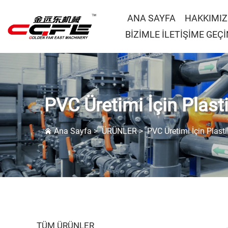
ANA SAYFA
HAKKIMI
BİZİMLE İLETİŞİME GEÇİ
PVC Üretimi İçin Plasti
Ana Sayfa
>
ÜRÜNLER
>
PVC Üretimi İçin Plastik
TÜM ÜRÜNLER