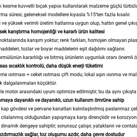
 kesme kuvvetli bıçak yapısı kullanılarak malzeme güçlü türbülan
ırma süresi, geleneksel modellere kıyasla %15’ten fazla kısalır.
 ve yüksek verimli üretim hatlarına uygun olup, hattın genel çıkışın
sek karıştırma homojenliği ve kararlı ürün kalitesi
oktalarında karışım yoktur; renk farkları, homojen olmayan plas
maddeleri, tozlar ve boyar maddelerin eşit dağılımı sağlanır.
rmülünün kararlılığı ve bitmiş ürünlerin uygunluk oranı önemli ölç
sas sıcaklık kontrolü, daha düşük enerji tüketimi
me ısıtması + ceket ısıtması çift modu; lokal aşırı ısınma ve m
ık dalgalanmaları küçüktür.
ile motor arasındaki uyum optimize edilmiştir; bu da aynı çıkışt
nmaya dayanıklı ve dayanıklı, uzun kullanım ömrüne sahip
 kap gövdesi ve pervane kanatları kalınlaştırılmış paslanmaz ç
 cilalanmış olduğundan yapışmaya karşı dirençlidir ve korozyona
yi dinamik dengeye sahiptir; sorunsuz çalışır, yatakların ve cont
 sızdırmazlık sağlar, toz oluşumu azdır, daha çevre dostudur