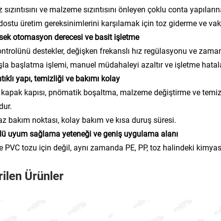
oz sızıntısını ve malzeme sızıntısını önleyen çoklu conta yapıların
dostu üretim gereksinimlerini karşılamak için toz giderme ve vak
sek otomasyon derecesi ve basit işletme
ntrolünü destekler, değişken frekanslı hız regülasyonu ve zaman
şla başlatma işlemi, manuel müdahaleyi azaltır ve işletme hatalar
tıklı yapı, temizliği ve bakımı kolay
kapak kapısı, pnömatik boşaltma, malzeme değiştirme ve temizlik 
dur.
z bakım noktası, kolay bakım ve kısa duruş süresi.
lü uyum sağlama yeteneği ve geniş uygulama alanı
 PVC tozu için değil, aynı zamanda PE, PP, toz halindeki kimyasa
ilen Ürünler