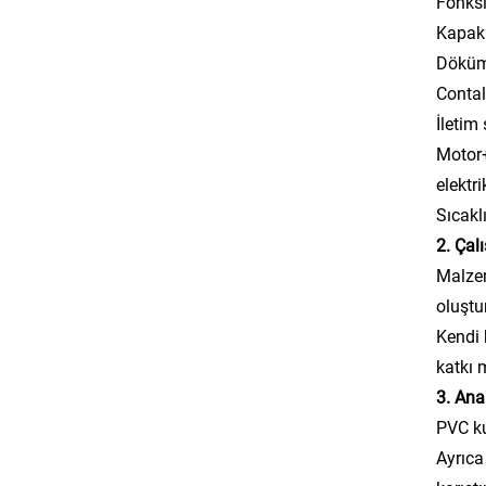
Fonksi
Kapak
Döküm 
Contal
İletim
Motor+
elektr
Sıcakl
2. Çal
Malzem
oluştu
Kendi 
katkı 
3. Ana
PVC ku
Ayrıca