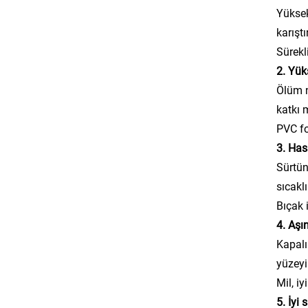
Yüksek
karışt
Sürekli
2. Yük
Ölüm n
katkı 
PVC fo
3. Has
Sürtün
sıcakl
Bıçak 
4. Aşı
Kapalı
yüzeyi
Mil, i
5. İyi