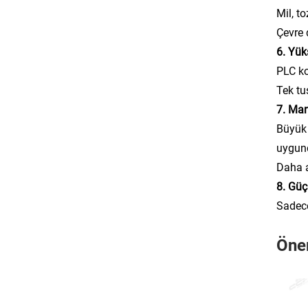
Mil, t
Çevre 
6. Yük
PLC ko
Tek tu
7. Man
Büyük 
uygun
Daha a
8. Güç
Sadece
Öner