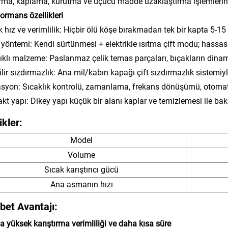
ırma, kaplama, kurutma ve uçucu madde uzaklaştırma işlemlerinde
formans özellikleri
 hız ve verimlilik: Hiçbir ölü köşe bırakmadan tek bir kapta 5-15 
 yöntemi: Kendi sürtünmesi + elektrikle ısıtma çift modu; hassas 
klı malzeme: Paslanmaz çelik temas parçaları, bıçakların dinam
lir sızdırmazlık: Ana mil/kabın kapağı çift sızdırmazlık sistemiyle
yon: Sıcaklık kontrolü, zamanlama, frekans dönüşümü, otomat
t yapı: Dikey yapı küçük bir alanı kaplar ve temizlemesi ile bak
ikler:
Model
Volume
Sıcak karıştırıcı gücü
Ana asmanın hızı
bet Avantajı:
a yüksek karıştırma verimliliği ve daha kısa süre