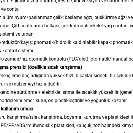
yon: Yüksek hızda fırlatma, kesme, konveksiyon ve sürtünme ile ı
 ve conta
alüminyum/paslanmaz çelik; besleme ağzı, püskürtme ağzı ve ne
ama: Çift contalama halkası, çok katmanlı iskelet yağ contası ve
 sistemi ve taban
redüktör/kayış; pnömatik/hidrolik kaldırılabilir kapak; pnömati
ik kontrol sistemi
ık/zaman/hız otomatik kontrolü (PLC/alet), otomatik/manual b
ışma prensibi (özellikle sıcak karıştırma)
e işleme başladığında yüksek hızlı bıçaklar şiddetli bir şekilde
rur ve malzemeyi hızla dağıtır.
kendine sürtünme + elektrikle ısıtma ile sıcaklık yükseltilir (gen
maddelerini emer, kurur, ön plastikleştirilir ve yoğunluk kazanır.
 kullanım amacı
ru karıştırma/ıslak karıştırma, boyama, kurutma ve plastikleştiri
 PE/PP/ABS/mühendislik plastikleri, kauçuk, toz halindeki kimyas