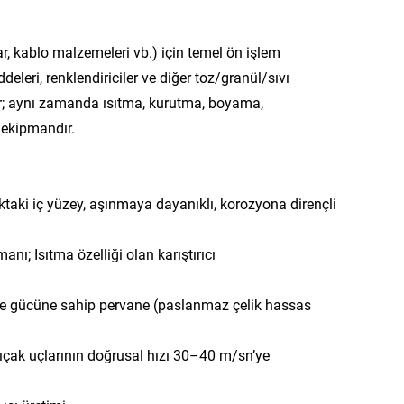
alar, kablo malzemeleri vb.) için temel ön işlem
ddeleri, renklendiriciler ve diğer toz/granül/sıvı
lır; aynı zamanda ısıtma, kurutma, boyama,
r ekipmandır.
taki iç yüzey, aşınmaya dayanıklı, korozyona dirençli
nı; Isıtma özelliği olan karıştırıcı
kesme gücüne sahip pervane (paslanmaz çelik hassas
bıçak uçlarının doğrusal hızı 30–40 m/sn’ye