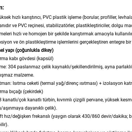
m:
ksek hızlı karıştırıcı, PVC plastik işleme (borular, profiller, levh
ıdır ve PVC reçinesi, stabilizatörler, plastikleştiriciler, dolgu ma
eleri hızlı ve homojen bir şekilde karıştırmak amacıyla kullanı
siyon ve ön plastikleştirme işlemlerini gerçekleştiren entegre bi
el yapı (çoğunlukla dikey)
ırma kabı gövdesi (kapsül)
e: 304 paslanmaz çelik kaynaklı/şekillendirilmiş, ayna parlaklık
pışmaz malzeme.
tman: Isıtma ceketi (termal yağ/direnç ısıtması) + izolasyon katma
ırma bıçağı (çekirdek)
 3 kanatlı/çok kanatlı türbin, kıvrımlı çizgili pervane, yüksek 
aşınmaya dayanıklı çelik).
ift hız/değişken frekanslı (yaygın olarak 430/860 devir/dakika; 
lir).