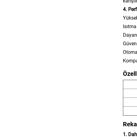
karışt
4. Per
Yüksek
Isıtma
Dayanı
Güveni
Otomas
Kompak
Özell
Reka
1. Dah