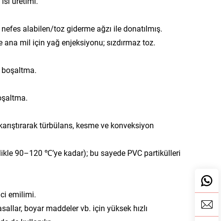
sı üretimi.
fes alabilen/toz giderme ağzı ile donatılmış.
 ana mil için yağ enjeksiyonu; sızdırmaz toz.
k boşaltma.
oşaltma.
 karıştırarak türbülans, kesme ve konveksiyon
ellikle 90–120 ℃’ye kadar); bu sayede PVC partikülleri
ci emilimi.
allar, boyar maddeler vb. için yüksek hızlı