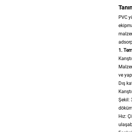
Tanı
PVC yü
ekipman
malzem
adsorp
1. Tem
Karışt
Malzem
ve ya
Dış ka
Karışt
Şekil:
döküm/
Hız: Ç
ulaşabi