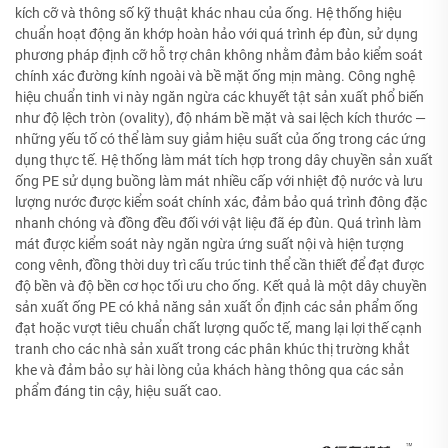
kích cỡ và thông số kỹ thuật khác nhau của ống. Hệ thống hiệu
chuẩn hoạt động ăn khớp hoàn hảo với quá trình ép đùn, sử dụng
phương pháp định cỡ hỗ trợ chân không nhằm đảm bảo kiểm soát
chính xác đường kính ngoài và bề mặt ống mịn màng. Công nghệ
hiệu chuẩn tinh vi này ngăn ngừa các khuyết tật sản xuất phổ biến
như độ lệch tròn (ovality), độ nhám bề mặt và sai lệch kích thước —
những yếu tố có thể làm suy giảm hiệu suất của ống trong các ứng
dụng thực tế. Hệ thống làm mát tích hợp trong dây chuyền sản xuất
ống PE sử dụng buồng làm mát nhiều cấp với nhiệt độ nước và lưu
lượng nước được kiểm soát chính xác, đảm bảo quá trình đông đặc
nhanh chóng và đồng đều đối với vật liệu đã ép đùn. Quá trình làm
mát được kiểm soát này ngăn ngừa ứng suất nội và hiện tượng
cong vênh, đồng thời duy trì cấu trúc tinh thể cần thiết để đạt được
độ bền và độ bền cơ học tối ưu cho ống. Kết quả là một dây chuyền
sản xuất ống PE có khả năng sản xuất ổn định các sản phẩm ống
đạt hoặc vượt tiêu chuẩn chất lượng quốc tế, mang lại lợi thế cạnh
tranh cho các nhà sản xuất trong các phân khúc thị trường khắt
khe và đảm bảo sự hài lòng của khách hàng thông qua các sản
phẩm đáng tin cậy, hiệu suất cao.