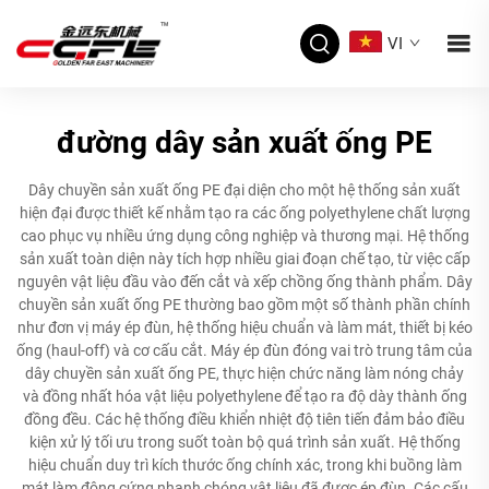
VI
đường dây sản xuất ống PE
Dây chuyền sản xuất ống PE đại diện cho một hệ thống sản xuất
hiện đại được thiết kế nhằm tạo ra các ống polyethylene chất lượng
cao phục vụ nhiều ứng dụng công nghiệp và thương mại. Hệ thống
sản xuất toàn diện này tích hợp nhiều giai đoạn chế tạo, từ việc cấp
nguyên vật liệu đầu vào đến cắt và xếp chồng ống thành phẩm. Dây
chuyền sản xuất ống PE thường bao gồm một số thành phần chính
như đơn vị máy ép đùn, hệ thống hiệu chuẩn và làm mát, thiết bị kéo
ống (haul-off) và cơ cấu cắt. Máy ép đùn đóng vai trò trung tâm của
dây chuyền sản xuất ống PE, thực hiện chức năng làm nóng chảy
và đồng nhất hóa vật liệu polyethylene để tạo ra độ dày thành ống
đồng đều. Các hệ thống điều khiển nhiệt độ tiên tiến đảm bảo điều
kiện xử lý tối ưu trong suốt toàn bộ quá trình sản xuất. Hệ thống
hiệu chuẩn duy trì kích thước ống chính xác, trong khi buồng làm
mát làm đông cứng nhanh chóng vật liệu đã được ép đùn. Các cấu