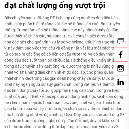
đạt chất lượng ống vượt trội
Dây chuyền sản xuất ống PE tích hợp công nghệ ép đùn tiên tiến
nhất, giúp phân biệt rõ ràng với các hệ thống sản xuất ống truyền
thống. Trung tâm của hệ thống nâng cao này nằm ở máy ép đùn
được thiết kế chính xác, sử dụng trục vít chuyên biệt được tối ưu
hóa đặc biệt cho quá trình xử lý polyethylene. Cấu hình trục vít tinh
vi này đảm bảo việc trộn đều và đồng nhất vật liệu một cách triệt để,
từ đó tạo ra các ống có độ bền cơ cấu vượt trội và độ dày thành ống
đồng đều dọc suốt toàn bộ chiều dài. Hệ thống điều khiển nhiệt độ
trong dây chuyền sản xuất ống PE được trang bị nhiều vùng gia
nhiệt với khả năng điều chỉnh nhiệt độ độc lập, cho phép quản lý
nhiệt chính xác trong các giai đoạn nóng chảy và xử lý. Mức độ kiểm
soát này ngăn ngừa sự suy giảm chất lượng vật liệu và đảm bảo
đặc tính dòng chảy tối ưu, góp phần nâng cao chất lượng và hiệu
suất của ống. Thiết kế đầu ép đùn áp dụng hình học kênh dẫn dòng
tiên tiến nhằm loại bỏ hoàn toàn các vùng chết và giảm thiểu thời
gian lưu trú của vật liệu, từ đó ngăn chặn sự suy thoái nhiệt và đảm
bảo tính đồng nhất về đặc tính vật liệu. Dây chuyền sản xuất ống PE
còn được trang bị công nghệ cối ép đùn đổi mới, duy trì kiểm soát
kích thước chính xác đồng thời đáp ứng linh hoạt các yêu cầu về