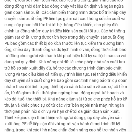
động đồng thời đảm bảo dòng chảy vật liệu ổn định và ngăn ngừa
gián đoạn sản xuất. Các cảm biến thông minh được bố trí khắp dây
chuyền sản xuất ống PE liên tục giám sát các thông số sản xuất và
cung cấp phản hồi tức thì tới hệ thống điều khiển, cho phép điều
chỉnh tự động nhằm duy trì điều kiện sản xuất tối ưu. Các hệ thống
giám sát chất lượng được tích hợp trong dây chuyền sản xuất ống
PE bao gồm các thiết bị đo kích thước liên tục kiểm tra đường kính
ống, chiều dày thành ống và độ lệch hình ô van, đồng thời cảnh báo
tự động cho người vận hành khi phát hiện bất kỳ sai lệch nào so với
dung sai quy định. Khả năng ghi dữ liệu cho phép nhà sản xuất lưu
trữ hồ sơ sản xuất đầy đủ, hỗ trợ các chương trình đảm bảo chất
lượng và tạo điều kiện cải tiến quy trình liên tục. Hệ thống điều khiển
dây chuyền sản xuất ống PE bao gồm các tính năng bảo trì dự đoán
nhằm theo dõi tình trạng thiết bị và cảnh báo sớm về các sự cố tiềm
ẩn, từ đó giảm thiểu thời gian ngừng hoạt động ngoài kế hoạch và
kéo dài tuổi thọ thiết bị. Khả năng giám sát từ xa cho phép hỗ trợ kỹ
thuật và khắc phục sự cố từ các vị trí bên ngoài nhà máy, rút ngắn
thời gian phản hồi dịch vụ và hạn chế tối đa gián đoạn sản xuất.
Thiết kế giao diện thân thiện với người dùng giúp dây chuyền sản
xuất ống PE dễ tiếp cận đối với người vận hành ở mọi trình độ kỹ
năng, trong khi các tính năng chẩn đoán nâng cao hỗ trợ nhân viên