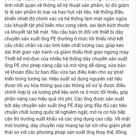
tính nhất quán về thông số kỹ thuật sản phẩm, từ đó giảm
tỷ lệ sản phẩm bị loại và hao hụt vật liệu. Hệ thống điều
khiển nhiệt độ chính xác và hệ thống làm mát ngăn ngừa
các khuyết tật phổ biến như cong vênh, sai lệch kích thước
và khuyết tật bề mặt. Yêu cầu bảo trì đối với thiết bị dây
chuyền sản xuất ống PE thường ở mức tối thiểu nhờ kết
cấu chắc chắn và các linh kiện chất lượng cao, giúp kéo
dài thời gian vận hành và giảm thiểu thời gian ngừng máy.
Thiết kế mô-đun của nhiều hệ thống dây chuyền sản xuất
ống PE cho phép nâng cấp và mở rộng dễ dàng, vừa bảo
vệ khoản đầu tư ban đầu vừa tạo điều kiện cho sự phát
triển trong tương lai. Hiệu suất sử dụng nguyên vật liệu
được tối ưu hóa thông qua các thông số xử lý được điều
chỉnh hợp lý và lượng phế liệu sinh ra ở mức tối thiểu, góp
phần nâng cao hiệu quả chi phí. Các ống được sản xuất
bởi dây chuyền sản xuất ống PE đáp ứng đầy đủ các tiêu
chuẩn chất lượng quốc tế nghiêm ngặt, mở ra cơ hội tiếp
cận thị trường xuất khẩu và các ứng dụng cao cấp. Về mặt
môi trường, dây chuyền này mang lại lợi ích như giảm phát
thải so với các phương pháp sản xuất ống thay thế, đồng