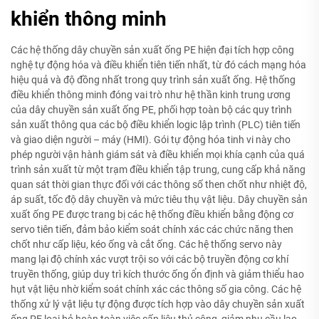
khiển thông minh
Các hệ thống dây chuyền sản xuất ống PE hiện đại tích hợp công
nghệ tự động hóa và điều khiển tiên tiến nhất, từ đó cách mạng hóa
hiệu quả và độ đồng nhất trong quy trình sản xuất ống. Hệ thống
điều khiển thông minh đóng vai trò như hệ thần kinh trung ương
của dây chuyền sản xuất ống PE, phối hợp toàn bộ các quy trình
sản xuất thông qua các bộ điều khiển logic lập trình (PLC) tiên tiến
và giao diện người – máy (HMI). Gói tự động hóa tinh vi này cho
phép người vận hành giám sát và điều khiển mọi khía cạnh của quá
trình sản xuất từ một trạm điều khiển tập trung, cung cấp khả năng
quan sát thời gian thực đối với các thông số then chốt như nhiệt độ,
áp suất, tốc độ dây chuyền và mức tiêu thụ vật liệu. Dây chuyền sản
xuất ống PE được trang bị các hệ thống điều khiển bằng động cơ
servo tiên tiến, đảm bảo kiểm soát chính xác các chức năng then
chốt như cấp liệu, kéo ống và cắt ống. Các hệ thống servo này
mang lại độ chính xác vượt trội so với các bộ truyền động cơ khí
truyền thống, giúp duy trì kích thước ống ổn định và giảm thiểu hao
hụt vật liệu nhờ kiểm soát chính xác các thông số gia công. Các hệ
thống xử lý vật liệu tự động được tích hợp vào dây chuyền sản xuất
ống PE loại bỏ hoàn toàn việc cấp liệu thủ công, giảm nhu cầu lao