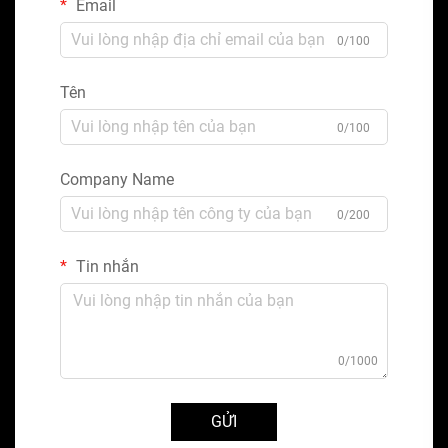
Email
0/100
Tên
0/100
Company Name
0/200
Tin nhắn
0/1000
GỬI