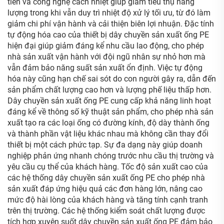
tiến và công nghệ cách nhiệt giúp giảm tiêu thụ năng
lượng trong khi vẫn duy trì nhiệt độ xử lý tối ưu, từ đó làm
giảm chi phí vận hành và cải thiện biên lợi nhuận. Đặc tính
tự động hóa cao của thiết bị dây chuyền sản xuất ống PE
hiện đại giúp giảm đáng kể nhu cầu lao động, cho phép
nhà sản xuất vận hành với đội ngũ nhân sự nhỏ hơn mà
vẫn đảm bảo năng suất sản xuất ổn định. Việc tự động
hóa này cũng hạn chế sai sót do con người gây ra, dẫn đến
sản phẩm chất lượng cao hơn và lượng phế liệu thấp hơn.
Dây chuyền sản xuất ống PE cung cấp khả năng linh hoạt
đáng kể về thông số kỹ thuật sản phẩm, cho phép nhà sản
xuất tạo ra các loại ống có đường kính, độ dày thành ống
và thành phần vật liệu khác nhau mà không cần thay đổi
thiết bị một cách phức tạp. Sự đa dạng này giúp doanh
nghiệp phản ứng nhanh chóng trước nhu cầu thị trường và
yêu cầu cụ thể của khách hàng. Tốc độ sản xuất cao của
các hệ thống dây chuyền sản xuất ống PE cho phép nhà
sản xuất đáp ứng hiệu quả các đơn hàng lớn, nâng cao
mức độ hài lòng của khách hàng và tăng tính cạnh tranh
trên thị trường. Các hệ thống kiểm soát chất lượng được
tích hợp xuyên suốt dây chuyền sản xuất ống PE đảm bảo