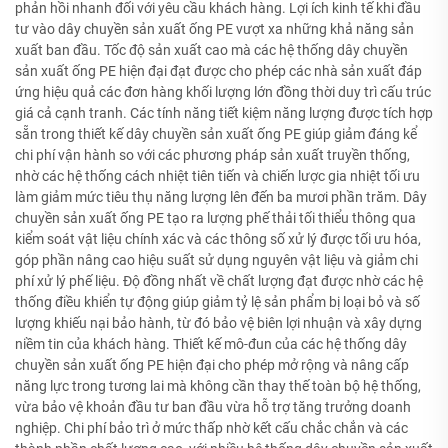
phản hồi nhanh đối với yêu cầu khách hàng. Lợi ích kinh tế khi đầu
tư vào dây chuyền sản xuất ống PE vượt xa những khả năng sản
xuất ban đầu. Tốc độ sản xuất cao mà các hệ thống dây chuyền
sản xuất ống PE hiện đại đạt được cho phép các nhà sản xuất đáp
ứng hiệu quả các đơn hàng khối lượng lớn đồng thời duy trì cấu trúc
giá cả cạnh tranh. Các tính năng tiết kiệm năng lượng được tích hợp
sẵn trong thiết kế dây chuyền sản xuất ống PE giúp giảm đáng kể
chi phí vận hành so với các phương pháp sản xuất truyền thống,
nhờ các hệ thống cách nhiệt tiên tiến và chiến lược gia nhiệt tối ưu
làm giảm mức tiêu thụ năng lượng lên đến ba mươi phần trăm. Dây
chuyền sản xuất ống PE tạo ra lượng phế thải tối thiểu thông qua
kiểm soát vật liệu chính xác và các thông số xử lý được tối ưu hóa,
góp phần nâng cao hiệu suất sử dụng nguyên vật liệu và giảm chi
phí xử lý phế liệu. Độ đồng nhất về chất lượng đạt được nhờ các hệ
thống điều khiển tự động giúp giảm tỷ lệ sản phẩm bị loại bỏ và số
lượng khiếu nại bảo hành, từ đó bảo vệ biên lợi nhuận và xây dựng
niềm tin của khách hàng. Thiết kế mô-đun của các hệ thống dây
chuyền sản xuất ống PE hiện đại cho phép mở rộng và nâng cấp
năng lực trong tương lai mà không cần thay thế toàn bộ hệ thống,
vừa bảo vệ khoản đầu tư ban đầu vừa hỗ trợ tăng trưởng doanh
nghiệp. Chi phí bảo trì ở mức thấp nhờ kết cấu chắc chắn và các