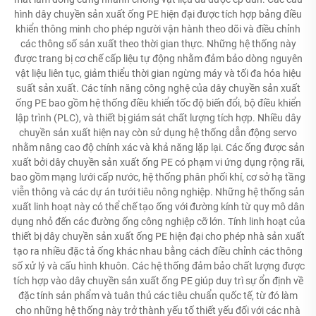
hình dây chuyền sản xuất ống PE hiện đại được tích hợp bảng điều
khiển thông minh cho phép người vận hành theo dõi và điều chỉnh
các thông số sản xuất theo thời gian thực. Những hệ thống này
được trang bị cơ chế cấp liệu tự động nhằm đảm bảo dòng nguyên
vật liệu liên tục, giảm thiểu thời gian ngừng máy và tối đa hóa hiệu
suất sản xuất. Các tính năng công nghệ của dây chuyền sản xuất
ống PE bao gồm hệ thống điều khiển tốc độ biến đổi, bộ điều khiển
lập trình (PLC), và thiết bị giám sát chất lượng tích hợp. Nhiều dây
chuyền sản xuất hiện nay còn sử dụng hệ thống dẫn động servo
nhằm nâng cao độ chính xác và khả năng lặp lại. Các ống được sản
xuất bởi dây chuyền sản xuất ống PE có phạm vi ứng dụng rộng rãi,
bao gồm mạng lưới cấp nước, hệ thống phân phối khí, cơ sở hạ tầng
viễn thông và các dự án tưới tiêu nông nghiệp. Những hệ thống sản
xuất linh hoạt này có thể chế tạo ống với đường kính từ quy mô dân
dụng nhỏ đến các đường ống công nghiệp cỡ lớn. Tính linh hoạt của
thiết bị dây chuyền sản xuất ống PE hiện đại cho phép nhà sản xuất
tạo ra nhiều đặc tả ống khác nhau bằng cách điều chỉnh các thông
số xử lý và cấu hình khuôn. Các hệ thống đảm bảo chất lượng được
tích hợp vào dây chuyền sản xuất ống PE giúp duy trì sự ổn định về
đặc tính sản phẩm và tuân thủ các tiêu chuẩn quốc tế, từ đó làm
cho những hệ thống này trở thành yếu tố thiết yếu đối với các nhà