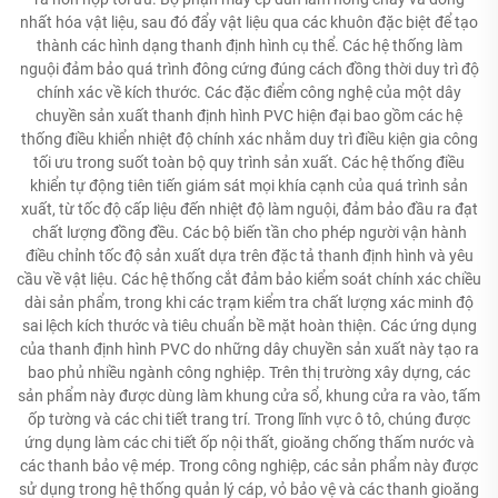
nhất hóa vật liệu, sau đó đẩy vật liệu qua các khuôn đặc biệt để tạo
thành các hình dạng thanh định hình cụ thể. Các hệ thống làm
nguội đảm bảo quá trình đông cứng đúng cách đồng thời duy trì độ
chính xác về kích thước. Các đặc điểm công nghệ của một dây
chuyền sản xuất thanh định hình PVC hiện đại bao gồm các hệ
thống điều khiển nhiệt độ chính xác nhằm duy trì điều kiện gia công
tối ưu trong suốt toàn bộ quy trình sản xuất. Các hệ thống điều
khiển tự động tiên tiến giám sát mọi khía cạnh của quá trình sản
xuất, từ tốc độ cấp liệu đến nhiệt độ làm nguội, đảm bảo đầu ra đạt
chất lượng đồng đều. Các bộ biến tần cho phép người vận hành
điều chỉnh tốc độ sản xuất dựa trên đặc tả thanh định hình và yêu
cầu về vật liệu. Các hệ thống cắt đảm bảo kiểm soát chính xác chiều
dài sản phẩm, trong khi các trạm kiểm tra chất lượng xác minh độ
sai lệch kích thước và tiêu chuẩn bề mặt hoàn thiện. Các ứng dụng
của thanh định hình PVC do những dây chuyền sản xuất này tạo ra
bao phủ nhiều ngành công nghiệp. Trên thị trường xây dựng, các
sản phẩm này được dùng làm khung cửa sổ, khung cửa ra vào, tấm
ốp tường và các chi tiết trang trí. Trong lĩnh vực ô tô, chúng được
ứng dụng làm các chi tiết ốp nội thất, gioăng chống thấm nước và
các thanh bảo vệ mép. Trong công nghiệp, các sản phẩm này được
sử dụng trong hệ thống quản lý cáp, vỏ bảo vệ và các thanh gioăng