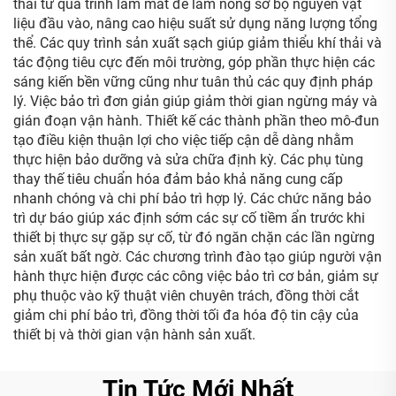
thải từ quá trình làm mát để làm nóng sơ bộ nguyên vật
liệu đầu vào, nâng cao hiệu suất sử dụng năng lượng tổng
thể. Các quy trình sản xuất sạch giúp giảm thiểu khí thải và
tác động tiêu cực đến môi trường, góp phần thực hiện các
sáng kiến bền vững cũng như tuân thủ các quy định pháp
lý. Việc bảo trì đơn giản giúp giảm thời gian ngừng máy và
gián đoạn vận hành. Thiết kế các thành phần theo mô-đun
tạo điều kiện thuận lợi cho việc tiếp cận dễ dàng nhằm
thực hiện bảo dưỡng và sửa chữa định kỳ. Các phụ tùng
thay thế tiêu chuẩn hóa đảm bảo khả năng cung cấp
nhanh chóng và chi phí bảo trì hợp lý. Các chức năng bảo
trì dự báo giúp xác định sớm các sự cố tiềm ẩn trước khi
thiết bị thực sự gặp sự cố, từ đó ngăn chặn các lần ngừng
sản xuất bất ngờ. Các chương trình đào tạo giúp người vận
hành thực hiện được các công việc bảo trì cơ bản, giảm sự
phụ thuộc vào kỹ thuật viên chuyên trách, đồng thời cắt
giảm chi phí bảo trì, đồng thời tối đa hóa độ tin cậy của
thiết bị và thời gian vận hành sản xuất.
Tin Tức Mới Nhất