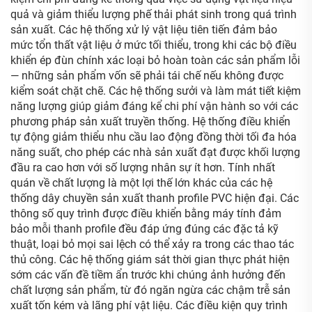
quả và giảm thiểu lượng phế thải phát sinh trong quá trình
sản xuất. Các hệ thống xử lý vật liệu tiên tiến đảm bảo
mức tổn thất vật liệu ở mức tối thiểu, trong khi các bộ điều
khiển ép đùn chính xác loại bỏ hoàn toàn các sản phẩm lỗi
— những sản phẩm vốn sẽ phải tái chế nếu không được
kiểm soát chặt chẽ. Các hệ thống sưởi và làm mát tiết kiệm
năng lượng giúp giảm đáng kể chi phí vận hành so với các
phương pháp sản xuất truyền thống. Hệ thống điều khiển
tự động giảm thiểu nhu cầu lao động đồng thời tối đa hóa
năng suất, cho phép các nhà sản xuất đạt được khối lượng
đầu ra cao hơn với số lượng nhân sự ít hơn. Tính nhất
quán về chất lượng là một lợi thế lớn khác của các hệ
thống dây chuyền sản xuất thanh profile PVC hiện đại. Các
thông số quy trình được điều khiển bằng máy tính đảm
bảo mỗi thanh profile đều đáp ứng đúng các đặc tả kỹ
thuật, loại bỏ mọi sai lệch có thể xảy ra trong các thao tác
thủ công. Các hệ thống giám sát thời gian thực phát hiện
sớm các vấn đề tiềm ẩn trước khi chúng ảnh hưởng đến
chất lượng sản phẩm, từ đó ngăn ngừa các chậm trễ sản
xuất tốn kém và lãng phí vật liệu. Các điều kiện quy trình