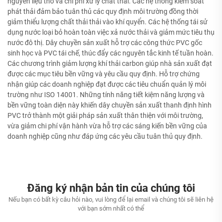
nguyên liệu thô và chi phí xử lý chất thải. Các hệ thống kiểm soát
phát thải đảm bảo tuân thủ các quy định môi trường đồng thời
giảm thiểu lượng chất thải thải vào khí quyển. Các hệ thống tái sử
dụng nước loại bỏ hoàn toàn việc xả nước thải và giảm mức tiêu thụ
nước đô thị. Dây chuyền sản xuất hỗ trợ các công thức PVC gốc
sinh học và PVC tái chế, thúc đẩy các nguyên tắc kinh tế tuần hoàn.
Các chương trình giảm lượng khí thải carbon giúp nhà sản xuất đạt
được các mục tiêu bền vững và yêu cầu quy định. Hỗ trợ chứng
nhận giúp các doanh nghiệp đạt được các tiêu chuẩn quản lý môi
trường như ISO 14001. Những tính năng tiết kiệm năng lượng và
bền vững toàn diện này khiến dây chuyền sản xuất thanh định hình
PVC trở thành một giải pháp sản xuất thân thiện với môi trường,
vừa giảm chi phí vận hành vừa hỗ trợ các sáng kiến bền vững của
doanh nghiệp cũng như đáp ứng các yêu cầu tuân thủ quy định.
Đăng ký nhận bản tin của chúng tôi
Nếu bạn có bất kỳ câu hỏi nào, vui lòng để lại email và chúng tôi sẽ liên hệ
với bạn sớm nhất có thể