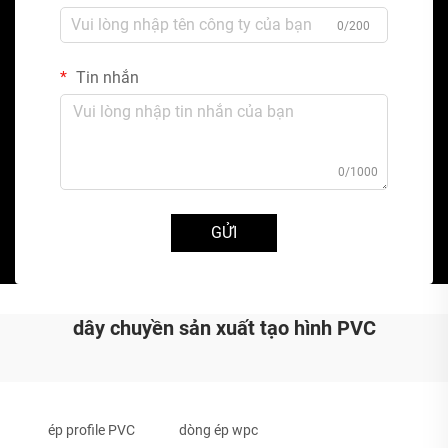
0/200
Tin nhắn
0/1000
GỬI
dây chuyền sản xuất tạo hình PVC
ép profile PVC
dòng ép wpc