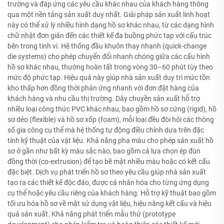
trường và đáp ứng các yêu cầu khác nhau của khách hàng thông
qua một nền tảng sản xuất duy nhất. Giải pháp sản xuất linh hoạt
này có thể xử lý nhiều hình dạng hồ sơ khác nhau, từ các dạng hình
chữ nhật đơn giản đến các thiết kế đa buồng phức tạp với cấu trúc
bên trong tinh vi. Hệ thống đầu khuôn thay nhanh (quick-change
die systems) cho phép chuyển đổi nhanh chóng giữa các cấu hình
hồ sơ khác nhau, thường hoàn tất trong vòng 30–60 phút tùy theo
mức độ phức tạp. Hiệu quả này giúp nhà sản xuất duy trì mức tồn
kho thấp hơn đồng thời phản ứng nhanh với đơn đặt hàng của
khách hàng và nhu cầu thị trường. Dây chuyền sản xuất hỗ trợ
nhiều loại công thức PVC khác nhau, bao gồm hồ sơ cứng (rigid), hồ
sơ dẻo (flexible) và hồ sơ xốp (foam), mỗi loại đều đòi hỏi các thông
số gia công cụ thể mà hệ thống tự động điều chỉnh dựa trên đặc
tính kỹ thuật của vật liệu. Khả năng pha màu cho phép sản xuất hồ
sơ ở gần như bất kỳ màu sắc nào, bao gồm cả lựa chọn ép đùn
đồng thời (co-extrusion) để tạo bề mặt nhiều màu hoặc có kết cấu
đặc biệt. Dịch vụ phát triển hồ sơ theo yêu cầu giúp nhà sản xuất
tạo ra các thiết kế độc đáo, được cá nhân hóa cho từng ứng dụng
cụ thể hoặc yêu cầu riêng của khách hàng. Hỗ trợ kỹ thuật bao gồm
tối ưu hóa hồ sơ về mặt sử dụng vật liệu, hiệu năng kết cấu và hiệu
quả sản xuất. Khả năng phát triển mẫu thử (prototype