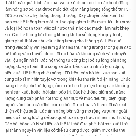
thải từ các quá trình làm mát và tái sử dụng nó cho các hoạt động
làm nóng sơ bộ, đạt được mức tiết kiệm năng lượng tổng thể từ 15–
20% so với các hệ thống thông thường. Dây chuyền sản xuất tích
hợp các hệ thống làm mát tái tạo giúp giảm thiểu mức tiêu thụ nước
và loại bỏ hoàn toàn việc xả nước thải nhờ các mạch làm mát khép
kín. Các hệ thống lưu thông không khí tái sử dụng khí quy trình,
giảm phát thải và nhu cầu năng lượng cho thông gió. Hiệu quả
trong việc xử lý vật liệu làm giảm tiêu thụ năng lượng thông qua các
hệ thống vận chuyển được tối ưu hóa và khoảng cách vận chuyển
vật liệu ngắn nhất. Các hệ thống tự động loại bỏ sự lãng phí năng
lượng do vận hành thủ công và đảm bảo quá trình xử lý ổn định,
hiệu quả. Hệ thống chiếu sáng LED trên toàn bộ khu vực sản xuất
cung cấp tầm nhìn tuyệt vời trong khi tiêu thụ rất ít điện năng. Chức
năng chế độ chờ tự động giảm mức tiêu thụ điện trong các khoảng
nghỉ sản xuất hoặc thời gian bảo trì. Các hệ thống giám sát năng
lượng cung cấp phản hồi thời gian thực về mức tiêu thụ điện, giúp
người vận hành xác định các cơ hội tối ưu hóa và theo dõi các cải
thiện về hiệu suất. Các tính năng bền vững mở rộng vượt ra ngoài
hiệu quả năng lượng để bao quát toàn diện trách nhiệm môi trường.
Các hệ thống xử lý vật liệu có thể tái chế đưa phế thải sản xuất trở
lại thành nguyên vật liệu có thể sử dụng được, giảm mức tiêu thụ