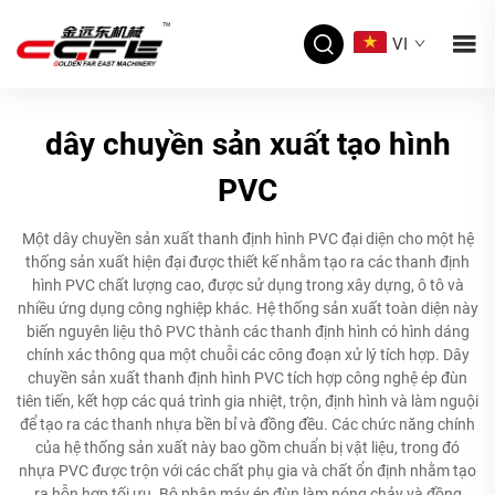
VI
dây chuyền sản xuất tạo hình
PVC
Một dây chuyền sản xuất thanh định hình PVC đại diện cho một hệ
thống sản xuất hiện đại được thiết kế nhằm tạo ra các thanh định
hình PVC chất lượng cao, được sử dụng trong xây dựng, ô tô và
nhiều ứng dụng công nghiệp khác. Hệ thống sản xuất toàn diện này
biến nguyên liệu thô PVC thành các thanh định hình có hình dáng
chính xác thông qua một chuỗi các công đoạn xử lý tích hợp. Dây
chuyền sản xuất thanh định hình PVC tích hợp công nghệ ép đùn
tiên tiến, kết hợp các quá trình gia nhiệt, trộn, định hình và làm nguội
để tạo ra các thanh nhựa bền bỉ và đồng đều. Các chức năng chính
của hệ thống sản xuất này bao gồm chuẩn bị vật liệu, trong đó
nhựa PVC được trộn với các chất phụ gia và chất ổn định nhằm tạo
ra hỗn hợp tối ưu. Bộ phận máy ép đùn làm nóng chảy và đồng