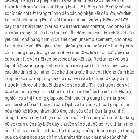
development) cho phép kiểm tra và hoàn thiện các thiết kế mới
trước khi đưa vào sản xuất hàng loạt. Hệ thống có thể xử lý các hồ
sơ từ các chi tiết trang trí nhỏ đến các bộ phận kết cấu lớn, với diện
tích mặt cắt ngang lên tới vài trăm centimet vuông. Kiểm soát độ
dày thành biến thiên (variable wall thickness control) cho phép tối
ưu hóa lượng vật liệu tiêu thụ mà vẫn đảm bảo các tính chất kết cấu
yêu cầu. Khả năng định vị chi tiết chèn (insert placement) cho phép
tích hợp các vật liệu gia cường, gioăng cao su hoặc các thành phần
chức năng ngay trong quá trình ép đùn. Các lựa chọn xử lý bề mặt
bao gồm tạo vân nổi (embossing), tạo kết cấu (texturing) và phủ
lớp phủ (coating application) nhằm nâng cao tính thẩm mỹ hoặc
các đặc tính chức năng. Các hệ thống xác thực chất lượng đảm bảo
rằng hồ sơ mới đáp ứng đầy đủ mọi yêu cầu kỹ thuật đã quy định
trước khi được phê duyệt đưa vào sản xuất. Tài liệu hướng dẫn và
đào tạo hỗ trợ việc triển khai trơn tru các thiết kế hồ sơ mới. Hỗ trợ
nghiên cứu thị trường giúp xác định các ứng dụng tiềm năng và
sinh lời cho hồ sơ theo yêu cầu. Dịch vụ tư vấn kỹ thuật giúp tối ưu
hóa thiết kế hồ sơ nhằm đáp ứng các yêu cầu hiệu năng cụ thể,
đồng thời vẫn duy trì hiệu quả sản xuất. Khả năng sản xuất đa dạng
hồ sơ toàn diện này biến dây chuyền sản xuất hồ sơ PVC thành một
nền tảng sản xuất linh hoạt, hỗ trợ tăng trưởng doanh nghiệp thông
qua đa dạng hóa sản phẩm và phát triển các giải pháp tùy chỉnh.