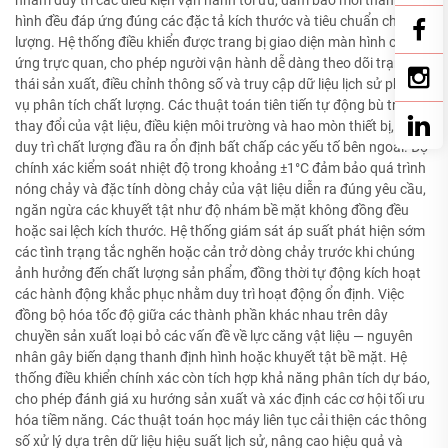
hình đều đáp ứng đúng các đặc tả kích thước và tiêu chuẩn chất
lượng. Hệ thống điều khiển được trang bị giao diện màn hình cảm
ứng trực quan, cho phép người vận hành dễ dàng theo dõi trạng
thái sản xuất, điều chỉnh thông số và truy cập dữ liệu lịch sử phục
vụ phân tích chất lượng. Các thuật toán tiên tiến tự động bù trừ sự
thay đổi của vật liệu, điều kiện môi trường và hao mòn thiết bị, từ đó
duy trì chất lượng đầu ra ổn định bất chấp các yếu tố bên ngoài. Độ
chính xác kiểm soát nhiệt độ trong khoảng ±1°C đảm bảo quá trình
nóng chảy và đặc tính dòng chảy của vật liệu diễn ra đúng yêu cầu,
ngăn ngừa các khuyết tật như độ nhám bề mặt không đồng đều
hoặc sai lệch kích thước. Hệ thống giám sát áp suất phát hiện sớm
các tình trạng tắc nghẽn hoặc cản trở dòng chảy trước khi chúng
ảnh hưởng đến chất lượng sản phẩm, đồng thời tự động kích hoạt
các hành động khắc phục nhằm duy trì hoạt động ổn định. Việc
đồng bộ hóa tốc độ giữa các thành phần khác nhau trên dây
chuyền sản xuất loại bỏ các vấn đề về lực căng vật liệu — nguyên
nhân gây biến dạng thanh định hình hoặc khuyết tật bề mặt. Hệ
thống điều khiển chính xác còn tích hợp khả năng phân tích dự báo,
cho phép đánh giá xu hướng sản xuất và xác định các cơ hội tối ưu
hóa tiềm năng. Các thuật toán học máy liên tục cải thiện các thông
số xử lý dựa trên dữ liệu hiệu suất lịch sử, nâng cao hiệu quả và