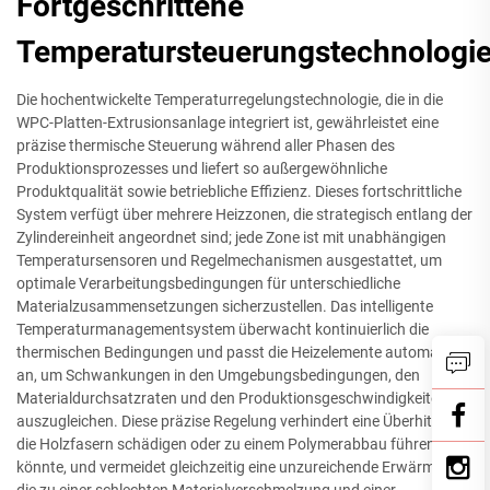
Fortgeschrittene
Temperatursteuerungstechnologi
Die hochentwickelte Temperaturregelungstechnologie, die in die
WPC-Platten-Extrusionsanlage integriert ist, gewährleistet eine
präzise thermische Steuerung während aller Phasen des
Produktionsprozesses und liefert so außergewöhnliche
Produktqualität sowie betriebliche Effizienz. Dieses fortschrittliche
System verfügt über mehrere Heizzonen, die strategisch entlang der
Zylindereinheit angeordnet sind; jede Zone ist mit unabhängigen
Temperatursensoren und Regelmechanismen ausgestattet, um
optimale Verarbeitungsbedingungen für unterschiedliche
Materialzusammensetzungen sicherzustellen. Das intelligente
Temperaturmanagementsystem überwacht kontinuierlich die
thermischen Bedingungen und passt die Heizelemente automatisch
an, um Schwankungen in den Umgebungsbedingungen, den
Materialdurchsatzraten und den Produktionsgeschwindigkeiten
auszugleichen. Diese präzise Regelung verhindert eine Überhitzung,
die Holzfasern schädigen oder zu einem Polymerabbau führen
könnte, und vermeidet gleichzeitig eine unzureichende Erwärmung,
die zu einer schlechten Materialverschmelzung und einer