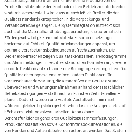
Aussortiersysteme entfernen nichtkonforme Produkte von der
Produktionslinie, ohne den kontinuierlichen Betrieb zu unterbrechen,
wodurch sichergestellt wird, dass ausschließlich Bretter, die den
Qualitätsstandards entsprechen, in die Verpackungs- und
Versandbereiche gelangen. Die Systemintegration erstreckt sich
auch auf die Materialhandhabungsausrüstung, die automatisch
Fördergeschwindigkeiten und Materialzusammensetzungen
basierend auf Echtzeit-Qualitätsrückmeldungen anpasst, um
optimale Verarbeitungsbedingungen aufrechtzuerhalten. Die
Bedieneroberflächen zeigen Qualitätskennzahlen, Trenddiagramme
und Alarmmeldungen in leicht verständlichen Formaten an, die eine
schnelle Reaktion auf sich ändernde Bedingungen ermöglichen. Das
Qualitätssicherungssystem umfasst zudem Funktionen für
vorausschauende Wartung, die Kenngrößen der Geräteleistung
überwachen und Wartungsmaßnahmen anhand der tatsächlichen
Betriebsbedingungen – statt nach willkürlichen Zeitintervallen –
planen. Dadurch werden unerwartete Ausfallzeiten minimiert,
während gleichzeitig sichergestellt wird, dass die Anlagen stets auf
höchstem Leistungsniveau arbeiten. Anpassbare
Berichtsfunktionen generieren Qualitätszusammenfassungen,
Produktionsstatistiken sowie Konformitätsdokumentationen, die
von Kunden und Aufsichtsbehörden gefordert werden. Das System