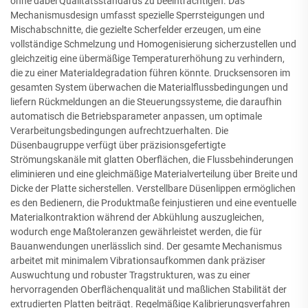
ohne dabei Qualitätsstandards zu beeinträchtigen. Das
Mechanismusdesign umfasst spezielle Sperrsteigungen und
Mischabschnitte, die gezielte Scherfelder erzeugen, um eine
vollständige Schmelzung und Homogenisierung sicherzustellen und
gleichzeitig eine übermäßige Temperaturerhöhung zu verhindern,
die zu einer Materialdegradation führen könnte. Drucksensoren im
gesamten System überwachen die Materialflussbedingungen und
liefern Rückmeldungen an die Steuerungssysteme, die daraufhin
automatisch die Betriebsparameter anpassen, um optimale
Verarbeitungsbedingungen aufrechtzuerhalten. Die
Düsenbaugruppe verfügt über präzisionsgefertigte
Strömungskanäle mit glatten Oberflächen, die Flussbehinderungen
eliminieren und eine gleichmäßige Materialverteilung über Breite und
Dicke der Platte sicherstellen. Verstellbare Düsenlippen ermöglichen
es den Bedienern, die Produktmaße feinjustieren und eine eventuelle
Materialkontraktion während der Abkühlung auszugleichen,
wodurch enge Maßtoleranzen gewährleistet werden, die für
Bauanwendungen unerlässlich sind. Der gesamte Mechanismus
arbeitet mit minimalem Vibrationsaufkommen dank präziser
Auswuchtung und robuster Tragstrukturen, was zu einer
hervorragenden Oberflächenqualität und maßlichen Stabilität der
extrudierten Platten beiträgt. Regelmäßige Kalibrierungsverfahren