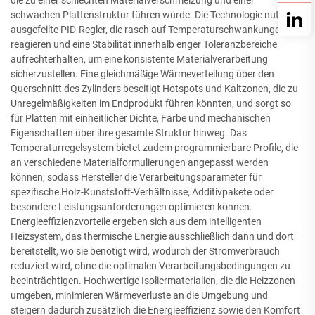
schwachen Plattenstruktur führen würde. Die Technologie nutzt
ausgefeilte PID-Regler, die rasch auf Temperaturschwankungen
reagieren und eine Stabilität innerhalb enger Toleranzbereiche
aufrechterhalten, um eine konsistente Materialverarbeitung
sicherzustellen. Eine gleichmäßige Wärmeverteilung über den
Querschnitt des Zylinders beseitigt Hotspots und Kaltzonen, die zu
Unregelmäßigkeiten im Endprodukt führen könnten, und sorgt so
für Platten mit einheitlicher Dichte, Farbe und mechanischen
Eigenschaften über ihre gesamte Struktur hinweg. Das
Temperaturregelsystem bietet zudem programmierbare Profile, die
an verschiedene Materialformulierungen angepasst werden
können, sodass Hersteller die Verarbeitungsparameter für
spezifische Holz-Kunststoff-Verhältnisse, Additivpakete oder
besondere Leistungsanforderungen optimieren können.
Energieeffizienzvorteile ergeben sich aus dem intelligenten
Heizsystem, das thermische Energie ausschließlich dann und dort
bereitstellt, wo sie benötigt wird, wodurch der Stromverbrauch
reduziert wird, ohne die optimalen Verarbeitungsbedingungen zu
beeinträchtigen. Hochwertige Isoliermaterialien, die die Heizzonen
umgeben, minimieren Wärmeverluste an die Umgebung und
steigern dadurch zusätzlich die Energieeffizienz sowie den Komfort