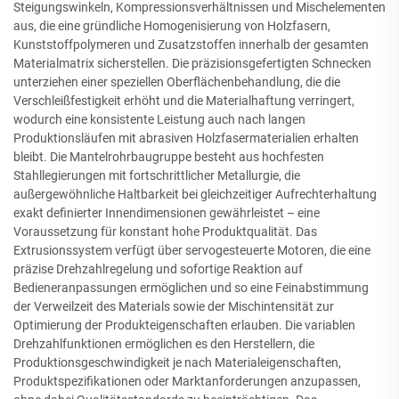
Steigungswinkeln, Kompressionsverhältnissen und Mischelementen
aus, die eine gründliche Homogenisierung von Holzfasern,
Kunststoffpolymeren und Zusatzstoffen innerhalb der gesamten
Materialmatrix sicherstellen. Die präzisionsgefertigten Schnecken
unterziehen einer speziellen Oberflächenbehandlung, die die
Verschleißfestigkeit erhöht und die Materialhaftung verringert,
wodurch eine konsistente Leistung auch nach langen
Produktionsläufen mit abrasiven Holzfasermaterialien erhalten
bleibt. Die Mantelrohrbaugruppe besteht aus hochfesten
Stahllegierungen mit fortschrittlicher Metallurgie, die
außergewöhnliche Haltbarkeit bei gleichzeitiger Aufrechterhaltung
exakt definierter Innendimensionen gewährleistet – eine
Voraussetzung für konstant hohe Produktqualität. Das
Extrusionssystem verfügt über servogesteuerte Motoren, die eine
präzise Drehzahlregelung und sofortige Reaktion auf
Bedieneranpassungen ermöglichen und so eine Feinabstimmung
der Verweilzeit des Materials sowie der Mischintensität zur
Optimierung der Produkteigenschaften erlauben. Die variablen
Drehzahlfunktionen ermöglichen es den Herstellern, die
Produktionsgeschwindigkeit je nach Materialeigenschaften,
Produktspezifikationen oder Marktanforderungen anzupassen,