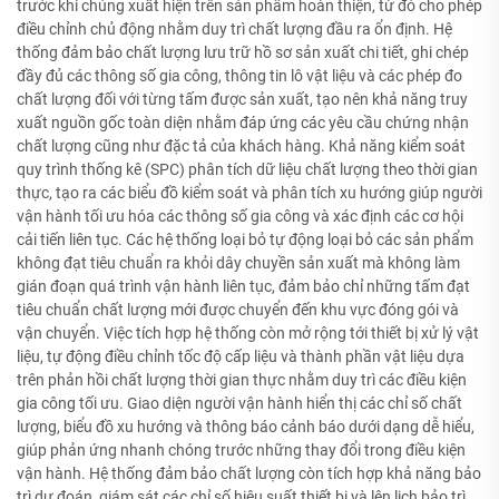
trước khi chúng xuất hiện trên sản phẩm hoàn thiện, từ đó cho phép
điều chỉnh chủ động nhằm duy trì chất lượng đầu ra ổn định. Hệ
thống đảm bảo chất lượng lưu trữ hồ sơ sản xuất chi tiết, ghi chép
đầy đủ các thông số gia công, thông tin lô vật liệu và các phép đo
chất lượng đối với từng tấm được sản xuất, tạo nên khả năng truy
xuất nguồn gốc toàn diện nhằm đáp ứng các yêu cầu chứng nhận
chất lượng cũng như đặc tả của khách hàng. Khả năng kiểm soát
quy trình thống kê (SPC) phân tích dữ liệu chất lượng theo thời gian
thực, tạo ra các biểu đồ kiểm soát và phân tích xu hướng giúp người
vận hành tối ưu hóa các thông số gia công và xác định các cơ hội
cải tiến liên tục. Các hệ thống loại bỏ tự động loại bỏ các sản phẩm
không đạt tiêu chuẩn ra khỏi dây chuyền sản xuất mà không làm
gián đoạn quá trình vận hành liên tục, đảm bảo chỉ những tấm đạt
tiêu chuẩn chất lượng mới được chuyển đến khu vực đóng gói và
vận chuyển. Việc tích hợp hệ thống còn mở rộng tới thiết bị xử lý vật
liệu, tự động điều chỉnh tốc độ cấp liệu và thành phần vật liệu dựa
trên phản hồi chất lượng thời gian thực nhằm duy trì các điều kiện
gia công tối ưu. Giao diện người vận hành hiển thị các chỉ số chất
lượng, biểu đồ xu hướng và thông báo cảnh báo dưới dạng dễ hiểu,
giúp phản ứng nhanh chóng trước những thay đổi trong điều kiện
vận hành. Hệ thống đảm bảo chất lượng còn tích hợp khả năng bảo
trì dự đoán, giám sát các chỉ số hiệu suất thiết bị và lên lịch bảo trì