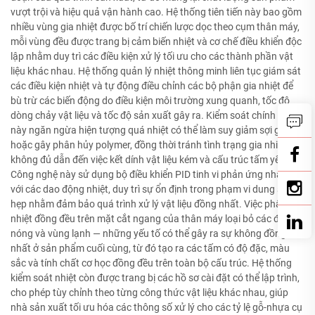
vượt trội và hiệu quả vận hành cao. Hệ thống tiên tiến này bao gồm
nhiều vùng gia nhiệt được bố trí chiến lược dọc theo cụm thân máy,
mỗi vùng đều được trang bị cảm biến nhiệt và cơ chế điều khiển độc
lập nhằm duy trì các điều kiện xử lý tối ưu cho các thành phần vật
liệu khác nhau. Hệ thống quản lý nhiệt thông minh liên tục giám sát
các điều kiện nhiệt và tự động điều chỉnh các bộ phận gia nhiệt để
bù trừ các biến động do điều kiện môi trường xung quanh, tốc độ
dòng chảy vật liệu và tốc độ sản xuất gây ra. Kiểm soát chính xác
này ngăn ngừa hiện tượng quá nhiệt có thể làm suy giảm sợi gỗ
hoặc gây phân hủy polymer, đồng thời tránh tình trạng gia nhiệt
không đủ dẫn đến việc kết dính vật liệu kém và cấu trúc tấm yếu.
Công nghệ này sử dụng bộ điều khiển PID tinh vi phản ứng nhanh
với các dao động nhiệt, duy trì sự ổn định trong phạm vi dung sai
hẹp nhằm đảm bảo quá trình xử lý vật liệu đồng nhất. Việc phân bố
nhiệt đồng đều trên mặt cắt ngang của thân máy loại bỏ các điểm
nóng và vùng lạnh — những yếu tố có thể gây ra sự không đồng
nhất ở sản phẩm cuối cùng, từ đó tạo ra các tấm có độ đặc, màu
sắc và tính chất cơ học đồng đều trên toàn bộ cấu trúc. Hệ thống
kiểm soát nhiệt còn được trang bị các hồ sơ cài đặt có thể lập trình,
cho phép tùy chỉnh theo từng công thức vật liệu khác nhau, giúp
nhà sản xuất tối ưu hóa các thông số xử lý cho các tỷ lệ gỗ-nhựa cụ