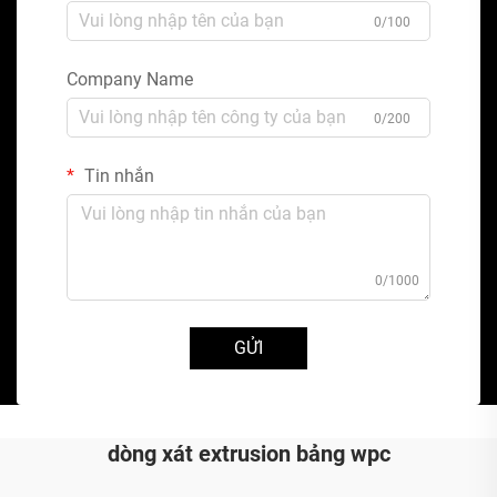
0/100
Company Name
0/200
Tin nhắn
0/1000
GỬI
dòng xát extrusion bảng wpc