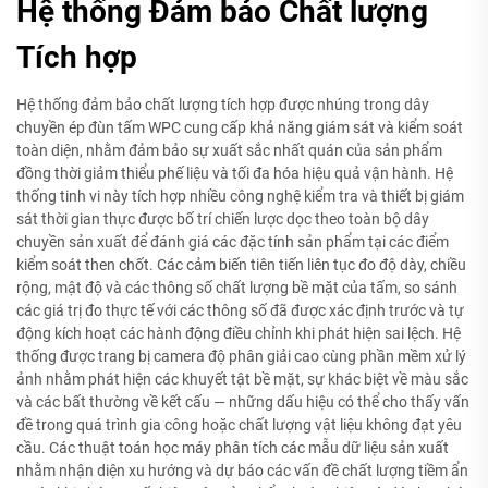
Hệ thống Đảm bảo Chất lượng
Tích hợp
Hệ thống đảm bảo chất lượng tích hợp được nhúng trong dây
chuyền ép đùn tấm WPC cung cấp khả năng giám sát và kiểm soát
toàn diện, nhằm đảm bảo sự xuất sắc nhất quán của sản phẩm
đồng thời giảm thiểu phế liệu và tối đa hóa hiệu quả vận hành. Hệ
thống tinh vi này tích hợp nhiều công nghệ kiểm tra và thiết bị giám
sát thời gian thực được bố trí chiến lược dọc theo toàn bộ dây
chuyền sản xuất để đánh giá các đặc tính sản phẩm tại các điểm
kiểm soát then chốt. Các cảm biến tiên tiến liên tục đo độ dày, chiều
rộng, mật độ và các thông số chất lượng bề mặt của tấm, so sánh
các giá trị đo thực tế với các thông số đã được xác định trước và tự
động kích hoạt các hành động điều chỉnh khi phát hiện sai lệch. Hệ
thống được trang bị camera độ phân giải cao cùng phần mềm xử lý
ảnh nhằm phát hiện các khuyết tật bề mặt, sự khác biệt về màu sắc
và các bất thường về kết cấu — những dấu hiệu có thể cho thấy vấn
đề trong quá trình gia công hoặc chất lượng vật liệu không đạt yêu
cầu. Các thuật toán học máy phân tích các mẫu dữ liệu sản xuất
nhằm nhận diện xu hướng và dự báo các vấn đề chất lượng tiềm ẩn