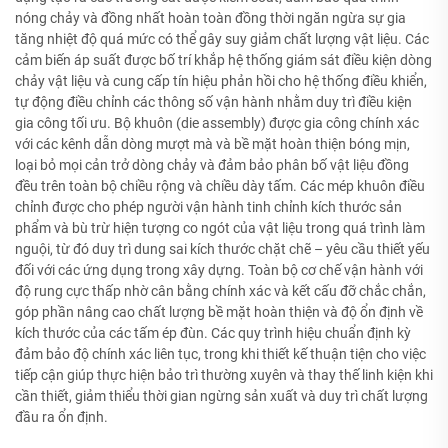
nóng chảy và đồng nhất hoàn toàn đồng thời ngăn ngừa sự gia
tăng nhiệt độ quá mức có thể gây suy giảm chất lượng vật liệu. Các
cảm biến áp suất được bố trí khắp hệ thống giám sát điều kiện dòng
chảy vật liệu và cung cấp tín hiệu phản hồi cho hệ thống điều khiển,
tự động điều chỉnh các thông số vận hành nhằm duy trì điều kiện
gia công tối ưu. Bộ khuôn (die assembly) được gia công chính xác
với các kênh dẫn dòng mượt mà và bề mặt hoàn thiện bóng mịn,
loại bỏ mọi cản trở dòng chảy và đảm bảo phân bố vật liệu đồng
đều trên toàn bộ chiều rộng và chiều dày tấm. Các mép khuôn điều
chỉnh được cho phép người vận hành tinh chỉnh kích thước sản
phẩm và bù trừ hiện tượng co ngót của vật liệu trong quá trình làm
nguội, từ đó duy trì dung sai kích thước chặt chẽ – yêu cầu thiết yếu
đối với các ứng dụng trong xây dựng. Toàn bộ cơ chế vận hành với
độ rung cực thấp nhờ cân bằng chính xác và kết cấu đỡ chắc chắn,
góp phần nâng cao chất lượng bề mặt hoàn thiện và độ ổn định về
kích thước của các tấm ép đùn. Các quy trình hiệu chuẩn định kỳ
đảm bảo độ chính xác liên tục, trong khi thiết kế thuận tiện cho việc
tiếp cận giúp thực hiện bảo trì thường xuyên và thay thế linh kiện khi
cần thiết, giảm thiểu thời gian ngừng sản xuất và duy trì chất lượng
đầu ra ổn định.