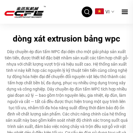
VI
dòng xát extrusion bảng wpc
Dây chuyền ép đùn tấm WPC đại diện cho một giải pháp sản xuất
tiên tiến, được thiết kế đặc biệt nhằm sản xuất các tấm hợp chất gỗ-
nhựa với chất lượng vượt trội và hiệu suất cao. Hệ thống sản xuất
tinh vi này kết hợp các nguyên lý kỹ thuật tiên tiến cùng công nghệ
tự động hóa hiện đại để chuyển đổi nguyên vật liệu thô thành các
tấm hợp chất bền bỉ, đa dụng, phục vụ nhiều ứng dụng trong xây
dựng và công nghiệp. Dây chuyền ép đùn tấm WPC tích hợp nhiều
giai đoạn xử lý — bao gồm trộn nguyên liệu, gia nhiệt, ép đùn, làm
nguội và cắt — tất cả đều được thực hiện trong một quy trình liên
tục tối ưu, nhằm tối đa hóa năng suất đồng thời đảm bảo độ ổn
định về chất lượng sản phẩm. Các chức năng chính của hệ thống
sản xuất này bao gồm kiểm soát nhiệt độ chính xác trong suốt quá
trình sản xuất, đảm bảo việc nóng chảy và trộn đều sợi gỗ với vật
liệu nhiệt dẻo ở điều kiện tối ưu. Cơ cấu ép đùn sử dụng trục vít và