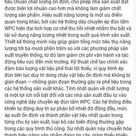
tiêu chuẩn chất lượng ổn định, cho phép nhà sản xuất đạt
được biên lợi nhuận cao hơn mà không làm giảm chất
lượng sản phẩm. Hiệu suất năng lượng là một ưu điểm
quan trọng khác, bởi các hệ thống dây chuyền ép đùn tấm
WPC hiện đại tích hợp cơ chế thu hồi nhiệt nhằm thu bắt và
tái sử dụng năng lượng nhiệt trong suốt quá trình sản xuất.
Thiết kế thông minh này giúp giảm tổng mức tiêu thụ năng
lượng tới ba mươi phần trăm so với các phương pháp sản
xuất truyền thống, từ đó làm giảm chi phí vận hành và tác
động tiêu cực đến môi trường. Kỹ thuật chế tạo chính xác
đảm bảo lượng vật liệu phế thải tối thiểu, vì quy trình ép
đùn liên tục duy trì dòng chảy vật liệu ổn định mà không bị
gián đoạn — những gián đoạn thường gây ra phế liệu trong
các hệ thống sản xuất khác. Tính nhất quán về chất lượng
là một lợi ích nổi bật đối với các nhà sản xuất đầu tư vào
công nghệ dây chuyền ép đùn tấm WPC. Các hệ thống điều
khiển tự động duy trì sự phân bố nhiệt độ đồng đều, mức
áp suất ổn định và thành phần vật liệu nhất quán trong
từng chu kỳ sản xuất, loại bỏ các biến động thường gặp
trong các quy trình thủ công. Sự nhất quán này chuyển hóa
thành hiệu năng sản phẩm đáng tin cậy, giảm thiểu khiếu