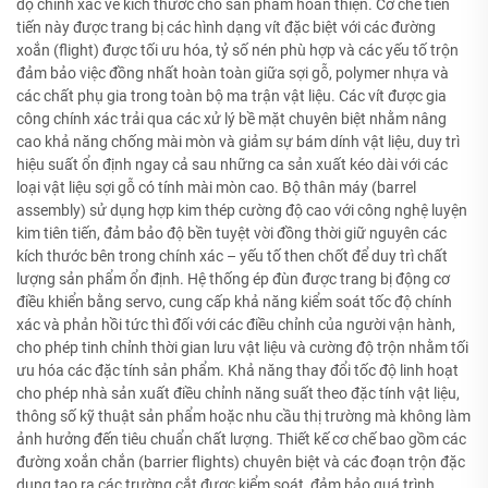
độ chính xác về kích thước cho sản phẩm hoàn thiện. Cơ chế tiên
tiến này được trang bị các hình dạng vít đặc biệt với các đường
xoắn (flight) được tối ưu hóa, tỷ số nén phù hợp và các yếu tố trộn
đảm bảo việc đồng nhất hoàn toàn giữa sợi gỗ, polymer nhựa và
các chất phụ gia trong toàn bộ ma trận vật liệu. Các vít được gia
công chính xác trải qua các xử lý bề mặt chuyên biệt nhằm nâng
cao khả năng chống mài mòn và giảm sự bám dính vật liệu, duy trì
hiệu suất ổn định ngay cả sau những ca sản xuất kéo dài với các
loại vật liệu sợi gỗ có tính mài mòn cao. Bộ thân máy (barrel
assembly) sử dụng hợp kim thép cường độ cao với công nghệ luyện
kim tiên tiến, đảm bảo độ bền tuyệt vời đồng thời giữ nguyên các
kích thước bên trong chính xác – yếu tố then chốt để duy trì chất
lượng sản phẩm ổn định. Hệ thống ép đùn được trang bị động cơ
điều khiển bằng servo, cung cấp khả năng kiểm soát tốc độ chính
xác và phản hồi tức thì đối với các điều chỉnh của người vận hành,
cho phép tinh chỉnh thời gian lưu vật liệu và cường độ trộn nhằm tối
ưu hóa các đặc tính sản phẩm. Khả năng thay đổi tốc độ linh hoạt
cho phép nhà sản xuất điều chỉnh năng suất theo đặc tính vật liệu,
thông số kỹ thuật sản phẩm hoặc nhu cầu thị trường mà không làm
ảnh hưởng đến tiêu chuẩn chất lượng. Thiết kế cơ chế bao gồm các
đường xoắn chắn (barrier flights) chuyên biệt và các đoạn trộn đặc
dụng tạo ra các trường cắt được kiểm soát, đảm bảo quá trình