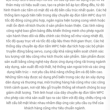
thân máy có hiệu suất cao, tạo ra phân bố áp lực đồng đều, từ đó
hình thành các tấm có mật độ và độ bền cấu trúc nhất quán. Các hệ
thống làm nguội tiên tiến trong dây chuyền ép đùn tấm WPC duy trì
tốc độ đông cứng phù hợp, ngăn ngừa hiện tượng cong vênh hoặc
mất ổn định về kích thước ở sản phẩm hoàn thiện. Các tính năng
công nghệ bao gồm bảng điều khiển thông minh cho phép người
vận hành theo dõi và điều chỉnh các thông số như vùng nhiệt độ,
tốc độ quay trục vít và tốc độ cấp liệu theo thời gian thực. Các hệ
thống dây chuyền ép đùn tấm WPC hiện đại tích hợp các bộ phận
truyền động bằng servo, cung cấp khả năng kiểm soát chính xác
lưu lượng vật liệu cũng như kích thước sản phẩm. Sản phẩm được
sản xuất bằng công nghệ này được ứng dụng rộng rãi trong ngành
xây dựng, sản xuất đồ nội thất, hệ thống sàn ngoài trời và các ứng
dụng kiến trúc – nơi yêu cầu khả năng chống ẩm và độ bền cao.
Những tấm này được sử dụng phổ biến trong các dự án xây dựng
dân dụng và thương mại, môi trường hàng hải cũng như các công
trình cảnh quan, nơi vật liệu gỗ truyền thống sẽ nhanh chóng bị suy
giảm chất lượng. Tính linh hoạt của dây chuyền ép đùn tấm WPC
cho phép các nhà sản xuất tạo ra các tấm với độ dày, chiều rộng và
kết cấu bề mặt khác nhau nhằm đáp ứng các yêu cầu cụ thể của
khách hàng cũng như tiêu chuẩn ngành.